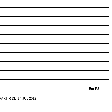
6
0
4
2
3
8
7
4
2
3
7
4
4
6
3
3
6
1
Em R$
ARTIR DE 1 º
JUL 2012