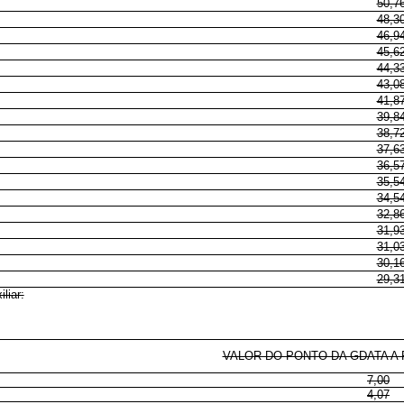
50,7
48,3
46,9
45,6
44,3
43,0
41,8
39,8
38,7
37,6
36,5
35,5
34,5
32,8
31,9
31,0
30,1
29,3
liar:
VALOR DO PONTO DA GDATA A P
7,00
4,07