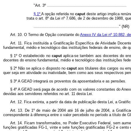
"Art. 3º ....................................................................
§ 1º
A opção referida no
caput
deste artigo implica renú
trata o art. 8º da Lei nº 7.686, de 2 de dezembro de 1988, qu
........................................................................." (NR)
Art. 10. O Termo de Opção constante do
Anexo IV da Lei nº 10.882, d
Art. 11. Fica instituída a Gratificação Específica de Atividade Doc
fundamental, médio e tecnológico das instituições federais de ensino, de 
§ 1º O estabelecido no
caput
aplica-se também aos docentes do ensi
docentes do ensino fundamental, médio e tecnológico das instituições fe
§ 2º Não se aplica o disposto no
caput
aos titulares dos cargos ou em
quer seja em atividade ou inatividade, bem como aos seus respectivos pen
§ 3º A GEAD integrará os proventos da aposentadoria e as pensões.
§ 4º A GEAD será paga de acordo com os valores constantes do Anexo 
devidas aos servidores referidos no art. 11 desta Lei.
Art. 12. Fica extinta, a partir da data de publicação desta Lei, a Grati
Art. 13. De 1º de maio de 2004 até 16 de julho de 2004, a Gratifi
correspondente à diferença entre o valor percebido no período a título de 
Art. 14. Ficam transformados, no Poder Executivo Federal, sem aume
funções gratificadas FG-1, vinte e sete funções gratificadas FG-2 e cent