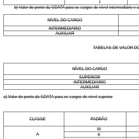
I
b) Valor do ponto da GDATA para os cargos de nível intermediário e au
NÍVEL DO CARGO
INTERMEDIÁRIO
AUXILIAR
TABELAS DE VALOR DO
NÍVEL DO CARGO
SUPERIOR
INTERMEDIÁRIO
AUXILIAR
a) Valor do ponto da GDATA para os cargos de nível superior
CLASSE
PADRÃO
III
A
II