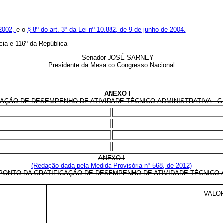
 2002,
e o
§ 8º do art. 3º da Lei nº 10.882, de 9 de junho de 2004.
ia e 116º da República
Senador JOSÉ SARNEY
Presidente da Mesa do Congresso Nacional
ANEXO I
ÇÃO DE DESEMPENHO DE ATIVIDADE TÉCNICO-ADMINISTRATIVA - GDA
ANEXO I
(Redação dada pela Medida Provisória nº 568, de 2012)
PONTO DA GRATIFICAÇÃO DE DESEMPENHO DE ATIVIDADE TÉCNICO-A
VALO