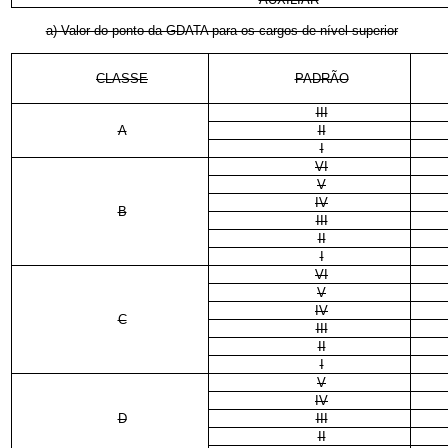
a) Valor do ponto da GDATA para os cargos de nível superior
CLASSE
PADRÃO
III
A
II
I
VI
V
IV
B
III
II
I
VI
V
IV
C
III
II
I
V
IV
D
III
II