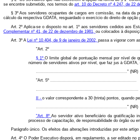
se encontre submetido, nos termos do
art. 10 do Decreto nº 4.247, de 22 
§ 3º Aos servidores ocupantes de cargos em comissão, na data da p
cálculo da respectiva GDATA, resguardado o exercício do direito de opção p
Art. 2º Aplica-se o disposto no art. 1º aos servidores cedidos aos
Complementar nº 41, de 22 de dezembro de 1981,
ou colocados à disposiç
Art. 3º A
Lei nº 10.404, de 9 de janeiro de 2002,
passa a vigorar com as
"Art. 2º .......................................................................
§ 1º
O limite global de pontuação mensal por nível de q
número de servidores ativos por nível, que faz jus à GDATA,
........................................................................." (NR)
"Art. 5º .....................................................................
..................................................................................
II -
o valor correspondente a 30 (trinta) pontos, quando pe
........................................................................." (NR)
"Art. 8º
Ao servidor ativo beneficiário da gratificação 
processo de capacitação, de responsabilidade do órgão ou en
Parágrafo único. Os efeitos das alterações introduzidas por este artig
Art. 4º O Poder Executivo disporá, em regulamento, a ser editado no p