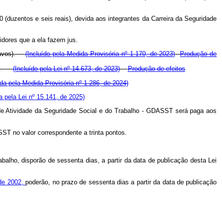
0 (duzentos e seis reais), devida aos integrantes da Carreira da Seguridade
idores que a ela fazem jus.
entavos).
(Incluído pela Medida Provisória nº 1.170, de 2023)
Produção de
vos).
(Incluído pela Lei nº 14.673, de 2023)
Produção de efeitos
a pela Medida Provisória nº 1.286, de 2024)
 pela Lei nº 15.141, de 2025)
e Atividade da Seguridade Social e do Trabalho - GDASST será paga aos
ST no valor correspondente a trinta pontos.
abalho, disporão de sessenta dias, a partir da data de publicação desta Lei
 de 2002,
poderão, no prazo de sessenta dias a partir da data de publicação