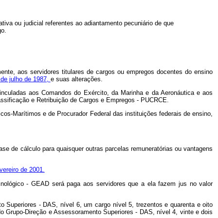
tiva ou judicial referentes ao adiantamento pecuniário de que
go.
mente, aos servidores titulares de cargos ou empregos docentes do ensino
 de julho de 1987,
e suas alterações.
 vinculadas aos Comandos do Exército, da Marinha e da Aeronáutica e aos
lassificação e Retribuição de Cargos e Empregos - PUCRCE.
cos-Marítimos e de Procurador Federal das instituições federais de ensino,
ase de cálculo para quaisquer outras parcelas remuneratórias ou vantagens
vereiro de 2001.
cnológico - GEAD será paga aos servidores que a ela fazem jus no valor
uperiores - DAS, nível 6, um cargo nível 5, trezentos e quarenta e oito
do Grupo-Direção e Assessoramento Superiores - DAS, nível 4, vinte e dois