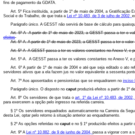
fins de pagamento da GDATA.
Art. 5º Fica instituída, a partir de 1º de maio de 2004, a Gratificaçã
Social e do Trabalho, de que trata a
Lei nº 10.483, de 3 de julho de 2002,
e
Parágrafo único. A GESST não servirá de base de cálculo para quaisque
Art. 5º-A A partir de 1º de maio de 2023, a GESST passa a ter o va
efeitos
Art. 5º-A.
A partir de 1º de maio de 2023, a GESST passa a ter o valor
Art. 5º-A A GESST passa a ter os valores constantes no Anexo V, e pr
Art. 5º-A. A GESST passa a ter os valores constantes no Anexo V, e pro
Art. 6º A partir de 1º de maio de 2004 e até que seja editado o ato re
servidores ativos que a ela fazem jus no valor equivalente a sessenta pont
Art. 7º Aos aposentados e pensionistas que se enquadrarem no
inciso 
Parágrafo único. O disposto no
caput
produzirá efeitos a partir de 1º 
Art. 8º Os servidores de que trata o
art. 1º da Lei nº 10.483, de 2002
para exercerem a opção pelo ingresso na referida carreira.
§ 1º Os servidores enquadrados automaticamente na Carreira da Segu
desta Lei, optar pelo retorno à situação anterior ao enquadramento.
§ 2º As opções referidas no
caput
e no § 1º produzirão efeitos a partir
Art. 9º A
Lei nº 10.882, de 9 de junho de 2004,
passa a vigorar com a s