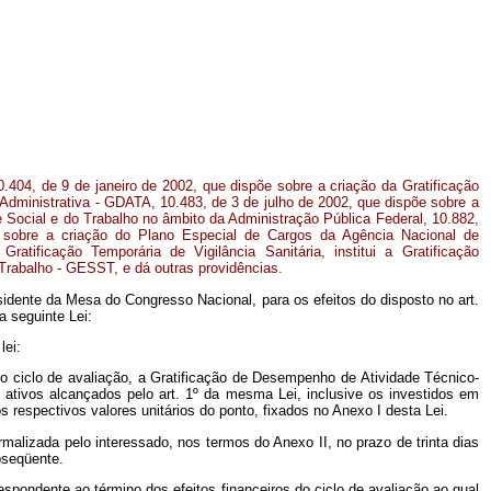
10.404, de 9 de janeiro de 2002, que dispõe sobre a criação da Gratificação
dministrativa - GDATA, 10.483, de 3 de julho de 2002, que dispõe sobre a
e Social e do Trabalho no âmbito da Administração Pública Federal, 10.882,
 sobre a criação do Plano Especial de Cargos da Agência Nacional de
ratificação Temporária de Vigilância Sanitária, institui a Gratificação
Trabalho - GESST, e dá outras providências.
idente da Mesa do Congresso Nacional, para os efeitos do disposto no art.
 seguinte Lei:
lei:
timo ciclo de avaliação, a Gratificação de Desempenho de Atividade Técnico-
 ativos alcançados pelo art. 1º
da mesma Lei, inclusive os investidos em
espectivos valores unitários do ponto, fixados no Anexo I desta Lei.
rmalizada pelo interessado, nos termos do Anexo II, no prazo de trinta dias
bseqüente.
pondente ao término dos efeitos financeiros do ciclo de avaliação ao qual