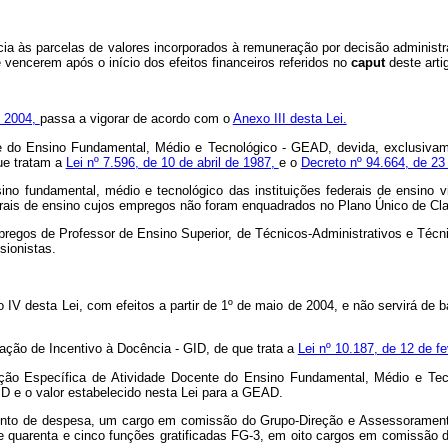
ncia às parcelas de valores incorporados à remuneração por decisão administra
e vencerem após o início dos efeitos financeiros referidos no
caput
deste arti
e 2004,
passa a vigorar de acordo com o
Anexo III desta Lei.
ente do Ensino Fundamental, Médio e Tecnológico - GEAD, devida, exclusiva
que tratam a
Lei nº 7.596, de 10 de abril de 1987,
e o
Decreto nº 94.664, de 23
no fundamental, médio e tecnológico das instituições federais de ensino
derais de ensino cujos empregos não foram enquadrados no Plano Único de C
pregos de Professor de Ensino Superior, de Técnicos-Administrativos e Técni
sionistas.
IV desta Lei, com efeitos a partir de 1º
de maio de 2004, e não servirá de b
ficação de Incentivo à Docência - GID, de que trata a
Lei nº 10.187, de 12 de fe
cação Específica de Atividade Docente do Ensino Fundamental, Médio e Te
GID e o valor estabelecido nesta Lei para a GEAD.
nto de despesa, um cargo em comissão do Grupo-Direção e Assessoramento S
o e quarenta e cinco funções gratificadas FG-3, em oito cargos em comissão 