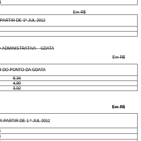
1
Em R$
ARTIR DE 1º JUL 2012
-ADMINISTRATIVA – GDATA
Em R$
R DO PONTO DA GDATA
8,34
4,89
3,02
Em R$
 PARTIR DE 1 º
JUL 2012
5
3