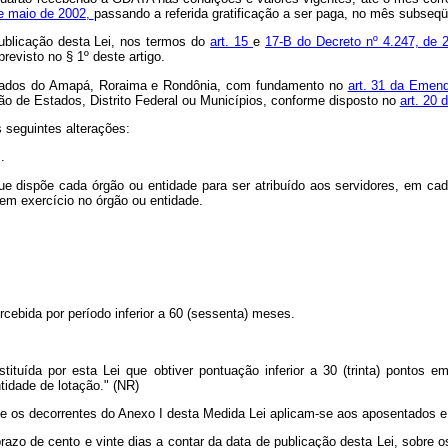
de maio de 2002,
passando a referida gratificação a ser paga, no mês subseq
ublicação desta Lei, nos termos do
art. 15
e
17-B do Decreto nº 4.247, de 
revisto no § 1º deste artigo.
 Estados do Amapá, Roraima e Rondônia, com fundamento no
art. 31 da Emend
ão de Estados, Distrito Federal ou Municípios, conforme disposto no
art. 20 
 seguintes alterações:
..
ue dispõe cada órgão ou entidade para ser atribuído aos servidores, em cad
 em exercício no órgão ou entidade.
rcebida por período inferior a 60 (sessenta) meses.
instituída por esta Lei que obtiver pontuação inferior a 30 (trinta) pontos
tidade de lotação." (NR)
o e os decorrentes do Anexo I desta Medida Lei aplicam-se aos aposentados e 
razo de cento e vinte dias a contar da data de publicação desta Lei, sobre