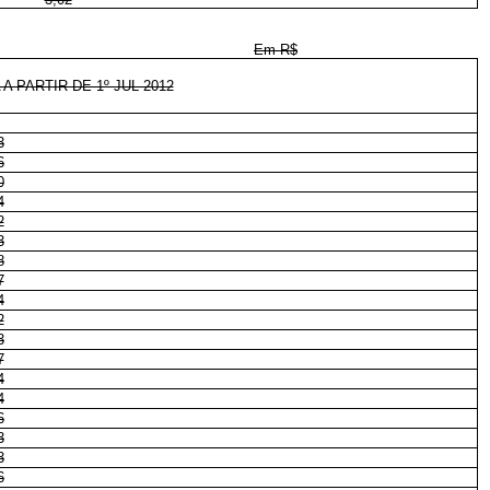
Em R$
 PARTIR DE 1º JUL 2012
3
6
0
4
2
3
8
7
4
2
3
7
4
4
6
3
3
6