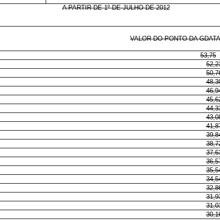
A PARTIR DE 1º DE JULHO DE 2012
VALOR DO PONTO DA GDATA A
53,75
52,2
50,7
48,3
46,9
45,6
44,3
43,0
41,8
39,8
38,7
37,6
36,5
35,5
34,5
32,8
31,9
31,0
30,1