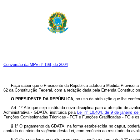
Conversão da MPv nº 198, de 2004
Faço saber que o Presidente da República adotou a Medida Provisória 
62 da Constituição Federal, com a redação dada pela Emenda Constituciona
O PRESIDENTE DA REPÚBLICA,
no uso da atribuição que lhe confer
Art. 1º Até que seja instituída nova disciplina para a aferição de ava
Administrativa - GDATA, instituída pela
Lei nº 10.404, de 9 de janeiro d
Funções Comissionadas Técnicas - FCT e Funções Gratificadas - FG e os oc
§ 1º O pagamento da GDATA, na forma estabelecida no
caput,
poderá
contado do início da vigência desta Lei, com renúncia ao resultado da ava
§ 2º Os servidores que não exercerem a opção na forma do § 1º contin