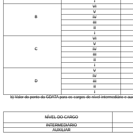
I
VI
V
B
IV
III
II
I
VI
V
C
IV
III
II
I
V
IV
D
III
II
I
b) Valor do ponto da GDATA para os cargos de nível intermediário e auxi
NÍVEL DO CARGO
INTERMEDIÁRIO
AUXILIAR