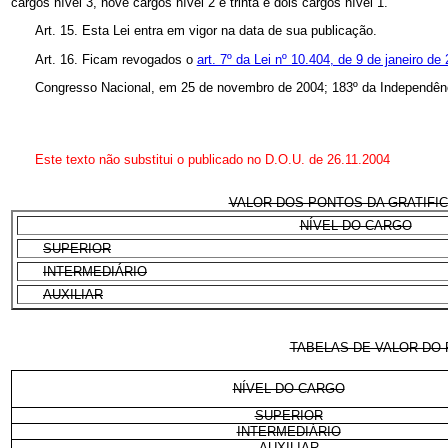
cargos nível 3, nove cargos nível 2 e trinta e dois cargos nível 1.
Art. 15. Esta Lei entra em vigor na data de sua publicação.
Art. 16. Ficam revogados o
art. 7º da Lei nº 10.404, de 9 de janeiro de
Congresso Nacional, em 25 de novembro de 2004; 183º da Independênc
Este texto não substitui o publicado no D.O.U. de 26.11.2004
VALOR DOS PONTOS DA GRATIFICA
NÍVEL DO CARGO
SUPERIOR
INTERMEDIÁRIO
AUXILIAR
TABELAS DE VALOR DO 
NÍVEL DO CARGO
SUPERIOR
INTERMEDIÁRIO
AUXILIAR