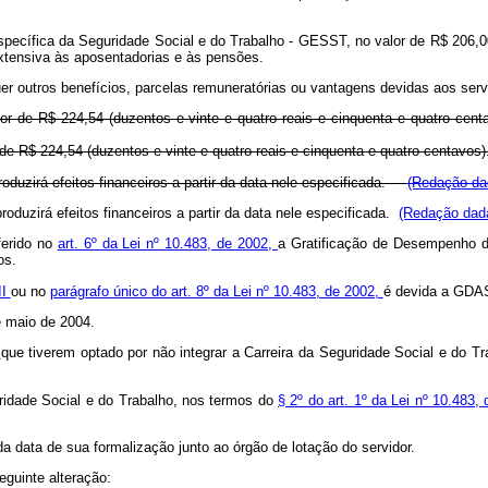
o Específica da Seguridade Social e do Trabalho - GESST, no valor de R$ 206,0
xtensiva às aposentadorias e às pensões.
r outros benefícios, parcelas remuneratórias ou vantagens devidas aos serv
lor de R$ 224,54 (duzentos e vinte e quatro reais e cinquenta e quatro c
 de R$ 224,54 (duzentos e vinte e quatro reais e cinquenta e quatro centa
oduzirá efeitos financeiros a partir da data nele especificada.
(Redação dad
duzirá efeitos financeiros a partir da data nele especificada.
(Redação dada
ferido no
art. 6º da Lei nº 10.483, de 2002,
a Gratificação de Desempenho d
os.
II
ou no
parágrafo único do art. 8º da Lei nº 10.483, de 2002,
é devida a GDAS
de maio de 2004.
,
que tiverem optado por não integrar a Carreira da Seguridade Social e do Tr
ridade Social e do Trabalho, nos termos do
§ 2º do art. 1º da Lei nº 10.483,
 da data de sua formalização junto ao órgão de lotação do servidor.
eguinte alteração: