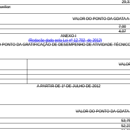
29,3
xiliar:
VALOR DO PONTO DA GDATA A P
7,00
4,07
ANEXO I
(Redação dada pela Lei nº 12.702, de 2012)
 PONTO DA GRATIFICAÇÃO DE DESEMPENHO DE ATIVIDADE TÉCNICO
VALO
A PARTIR DE 1º
DE JULHO DE 2012
VALOR DO PONTO DA GDATA A
53,7
52,2