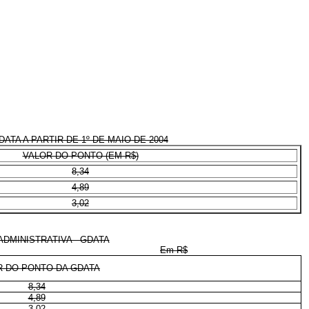
TA A PARTIR DE 1º DE MAIO DE 2004
VALOR DO PONTO (EM R$)
8,34
4,89
3,02
DMINISTRATIVA - GDATA
Em R$
R DO PONTO DA GDATA
8,34
4,89
3,02