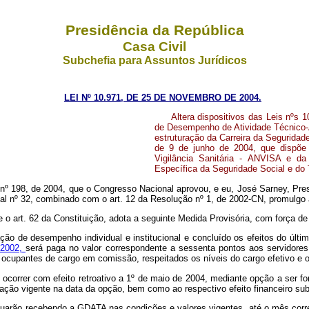
Presidência da República
Casa Civil
Subchefia para Assuntos Jurídicos
LEI Nº 10.971, DE 25 DE NOVEMBRO DE 2004.
Altera dispositivos das Leis nºs 
de Desempenho de Atividade Técnico-A
estruturação da Carreira da Seguridad
de 9 de junho de 2004, que dispõe
Vigilância Sanitária - ANVISA e da G
Específica da Seguridade Social e do 
nº 198, de 2004, que o Congresso Nacional aprovou, e eu, José Sarney, Pres
l nº 32, combinado com o art. 12 da Resolução nº 1, de 2002-CN, promulgo a
e o art. 62 da Constituição, adota a seguinte Medida Provisória, com força de 
liação de desempenho individual e institucional e concluído os efeitos do úl
e 2002,
será paga no valor correspondente a sessenta pontos aos servidores
upantes de cargo em comissão, respeitados os níveis do cargo efetivo e os r
 ocorrer com efeito retroativo a 1º de maio de 2004, mediante opção a ser fo
liação vigente na data da opção, bem como ao respectivo efeito financeiro su
uarão recebendo a GDATA nas condições e valores vigentes, até o mês corres