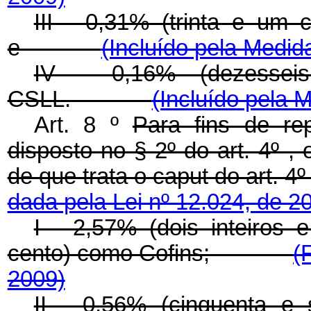
III - 0,31% (trinta e um
e
(Incluído pela Medid
IV - 0,16% (dezessei
CSLL.
(Incluído pela 
Art. 8 º
Para fins de rep
disposto no § 2º do art. 4º ,
de que trata o
caput
do art.
dada pela Lei nº 12.024, de 2
I - 2,57% (dois inteiros 
cento) como Cofins;
(
2009)
II - 0,56% (cinquenta e