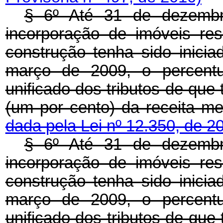
§ 6º Até 31 de dezembr
incorporação de imóveis resi
construção tenha sido inicia
março de 2009, o percentu
unificado dos tributos de que 
(um por cento) da receita m
dada pela Lei nº 12.350, de 2
§ 6º Até 31 de dezembr
incorporação de imóveis resi
construção tenha sido inicia
março de 2009, o percentu
unificado dos tributos de que 