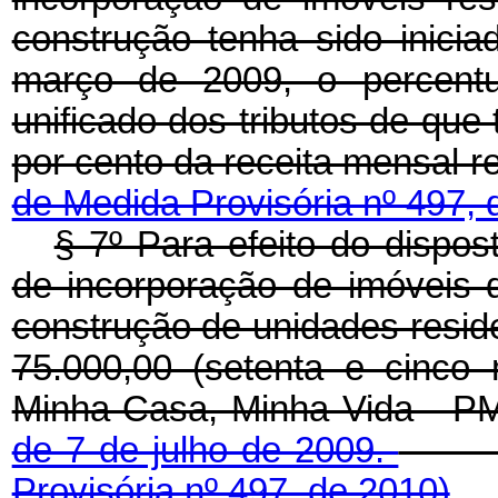
construção tenha sido inicia
março de 2009, o percentu
unificado dos tributos de que 
por cento da receita mensal r
de Medida Provisória nº 497, 
§ 7º Para efeito do dispos
de incorporação de imóveis d
construção de unidades reside
75.000,00 (setenta e cinco
Minha Casa, Minha Vida - P
de 7 de julho de 2009.
Provisória nº 497, de 2010)