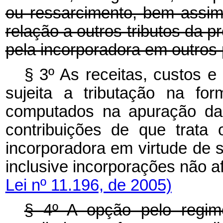
ou ressarcimento, bem assi
relação a outros tributos da p
pela incorporadora em outros
§ 3º As receitas, custos e
sujeita a tributação na fo
computados na apuração das
contribuições de que trata 
incorporadora em virtude de s
inclusive incorporações 
Lei nº 11.196, de 2005)
§ 4º A opção pelo regime