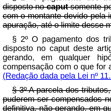
disposto no
caput
somente po
com o montante devido pela 
apuração, até o limite desse 
§ 2º O pagamento dos tri
disposto no caput deste arti
gerando, em qualquer hipót
compensação com o que fo
(Redação dada pela Lei nº 11
§ 3º A parcela dos tributo
puderem ser compensados no
definitiva, não gerando, em qua