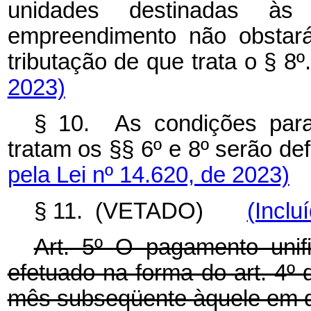
unidades destinadas à
empreendimento não obstará
tributação de que trata o §
2023)
§ 10. As condições para 
tratam os §§ 6º e 8º serão 
pela Lei nº 14.620, de 2023)
§ 11. (VETADO)
(Inclu
Art. 5º O pagamento unif
efetuado na forma do art. 4º 
mês subseqüente àquele em qu