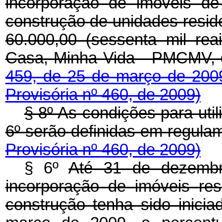
incorporação de imóveis de
construção de unidades reside
60.000,00 (sessenta mil re
Casa, Minha Vida - PMCMV, 
459, de 25 de março de 20
Provisória nº 460, de 2009)
§ 8º As condições para util
6º serão definidas em 
Provisória nº 460, de 2009)
§ 6º
Até 31 de dezembr
incorporação de imóveis resi
construção tenha sido inicia