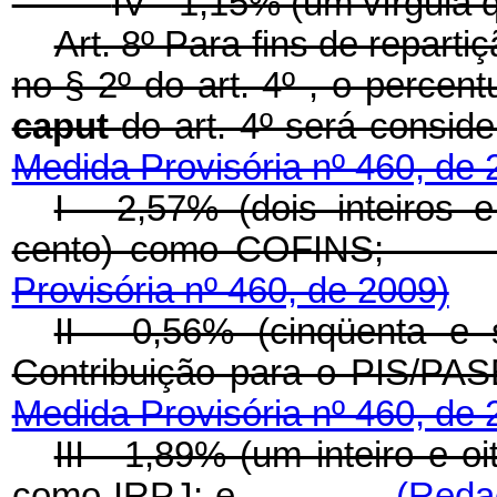
IV - 1,15% (um vírgula
Art. 8º Para fins de repartiç
no § 2º do art. 4º , o percent
caput
do art. 4º será 
Medida Provisória nº 460, de 
I - 2,57% (dois inteiros 
cento) como COF
Provisória nº 460, de 2009)
II - 0,56% (cinqüenta e
Contribuição para o
Medida Provisória nº 460, de 
III - 1,89% (um inteiro e 
como IRPJ; e
(Reda