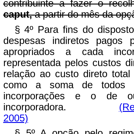
contribuinte a fazer o reco
caput,
a partir do mês da opç
§ 4º Para fins do disposto
despesas indiretos pagos 
apropriados a cada inc
representada pelos custos di
relação ao custo direto tota
como a soma de todos o
incorporações e o de out
incorporadora.
(Re
2005)
§ 5º A opção pelo regime