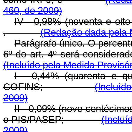
460, de 2009)
IV - 0,98% (noventa e oit
.
(Redação dada pela M
Parágrafo único. O percent
6º do art. 4º será considera
(Incluído pela Medida Provisór
I - 0,44% (quarenta e q
COFINS;
(Incluíd
2009)
II - 0,09% (nove centésimo
o PIS/PASEP;
(Incluí
2009)