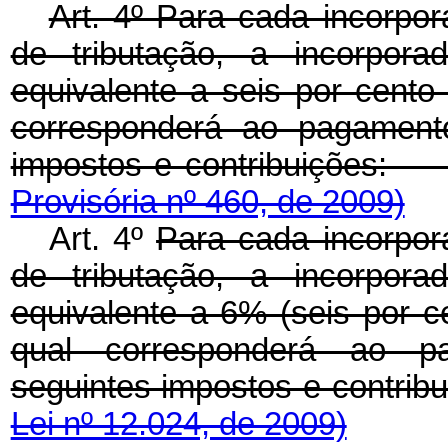
Art. 4º Para cada incorpo
de tributação, a incorpora
equivalente a seis por cento
corresponderá ao pagamento
impostos e contribui
Provisória nº 460, de 2009)
Art. 4º
Para cada incorpor
de tributação, a incorpora
equivalente a 6% (seis por c
qual corresponderá ao p
seguintes impostos e co
Lei nº 12.024, de 2009)