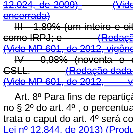
12.024, de 2009)
(Vi
encerrada)
III - 1,89% (um inteiro e 
como IRPJ; e
(Redaçã
(Vide MP 601, de 2012, vigên
IV - 0,98% (noventa e 
CSLL.
(Redação dad
(Vide MP 601, de 2012, vi
Art. 8º Para fins de repartiç
no § 2º do art. 4º , o percent
trata o
caput
do art. 4º ser
Lei nº 12.844, de 2013)
(Produ