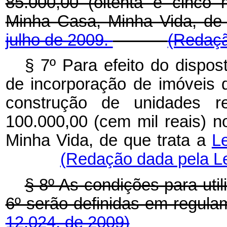
85.000,00 (oitenta e cinco
Minha Casa, Minha Vida, de
julho de 2009.
(Redaçã
§ 7º Para efeito do dispos
de incorporação de imóveis d
construção de unidades r
100.000,00 (cem mil reais) 
Minha Vida, de que trata a
Le
(Redação dada pela Le
§ 8º As condições para util
6º serão definidas em 
12.024, de 2009)