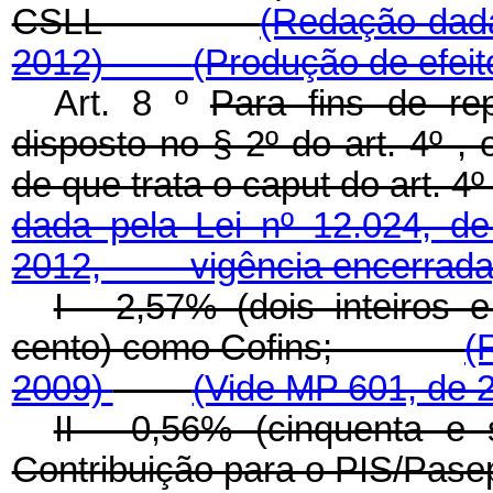
CSLL
(Redação dada
2012)
(Produção de efei
Art. 8 º
Para fins de rep
disposto no § 2º do art. 4º ,
de que trata o
caput
do art.
dada pela Lei nº 12.0
2012, vigência encerrada
I - 2,57% (dois inteiros 
cento) como Cofins;
(
2009)
(Vide MP 601, de
II - 0,56% (cinquenta e
Contribuição para o PI