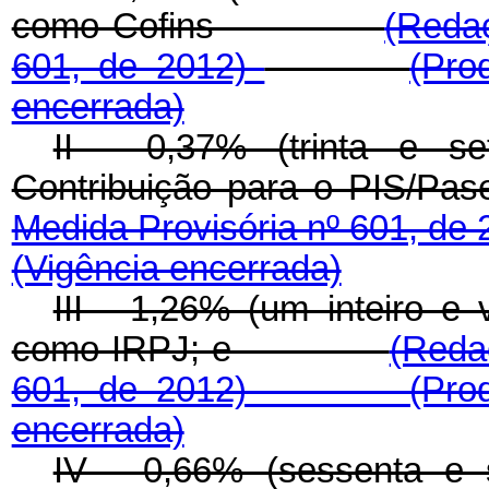
como Cofins
(Redaç
601, de 2012)
(Pr
encerrada)
II - 0,37% (trinta e s
Contribuição para o 
Medida Provisória nº 601, de
(Vigência encerrada)
III - 1,26% (um inteiro e 
como IRPJ; e
(Reda
601, de 2012)
(Pr
encerrada)
IV - 0,66% (sessenta e 