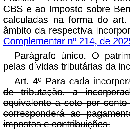
CBS e ao Imposto sobre Bens
calculadas na forma do art.
âmbito da respectiva inc
Complementar nº 214, de 202
Parágrafo único. O patri
pelas dívidas tributárias da i
Art. 4º Para cada incorpo
de tributação, a incorpora
equivalente a sete por cento
corresponderá ao pagamento
impostos e contribuições: