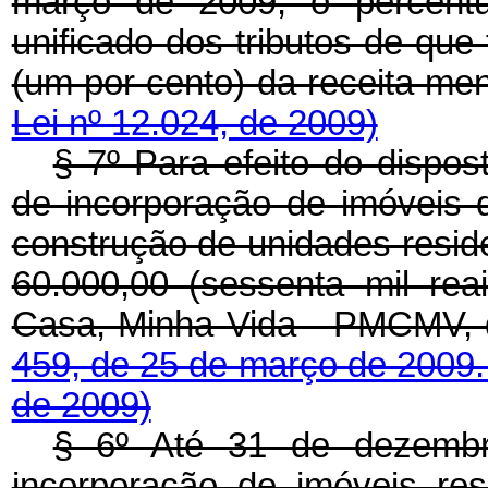
março de 2009, o percentu
unificado dos tributos de que
(um por cento) da receit
Lei nº 12.024, de 2009)
§ 7º Para efeito do dispos
de incorporação de imóveis d
construção de unidades reside
60.000,00 (sessenta mil re
Casa, Minha Vida - PMCMV, 
459, de 25 de março de 2009
de 2009)
§ 6º Até 31 de dezembr
incorporação de imóveis resi