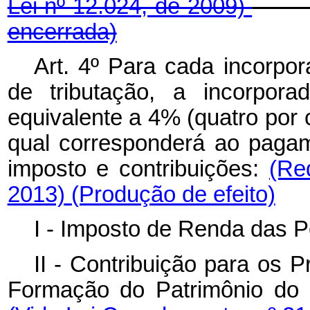
Lei nº 12.024, de 2009)
encerrada)
Art. 4º Para cada incorpo
de tributação, a incorpora
equivalente a 4% (quatro por 
qual corresponderá ao pagam
imposto e contribuições:
(Re
2013)
(Produção de efeito)
I - Imposto de Renda das P
II - Contribuição para os 
Formação do Patrimônio do