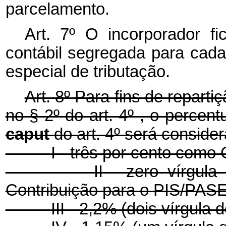
parcelamento.
Art. 7º O incorporador fi
contábil segregada para cad
especial de tributação.
Art. 8º Para fins de repartiç
no § 2º do art. 4º , o percent
caput
do art. 4º será conside
I - três por cento com
II - zero vírgul
Contribuição para o PIS/PAS
III - 2,2% (dois vírgula