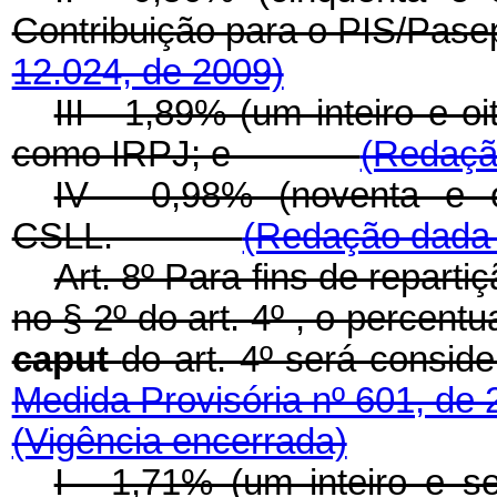
Contribuição para o PI
12.024, de 2009)
III - 1,89% (um inteiro e 
como IRPJ; e
(Redação
IV - 0,98% (noventa e 
CSLL.
(Redação dada p
Art. 8º Para fins de repartiç
no § 2º do art. 4º , o percentu
caput
do art. 4º será 
Medida Provisória nº 601, de
(Vigência encerrada)
I - 1,71% (um inteiro e s