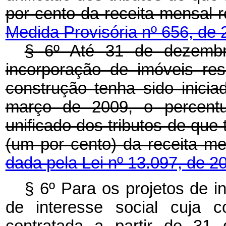
por cento da receita me
Medida Provisória nº 656, de 
§ 6º Até 31 de dezembr
incorporação de imóveis resi
construção tenha sido inicia
março de 2009, o percentu
unificado dos tributos de que 
(um por cento) da rece
dada pela Lei nº 13.097, de 2
§ 6º Para os projetos de i
de interesse social cuja c
contratada a partir de 31