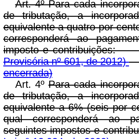
Art. 4º Para cada incorpo
de tributação, a incorpora
equivalente a quatro por cent
corresponderá ao pagament
imposto e contribui
Provisória nº 601, de 2012)
encerrada)
Art. 4º
Para cada incorpor
de tributação, a incorpora
equivalente a 6% (seis por c
qual corresponderá ao p
seguintes impostos e co