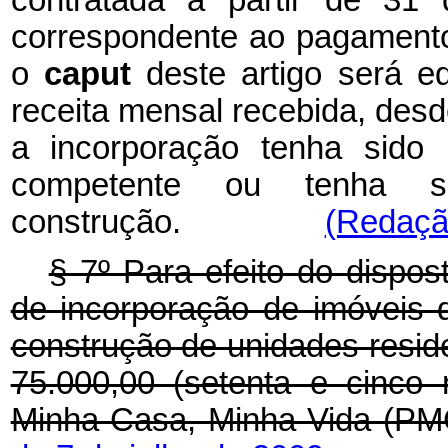
correspondente ao pagamento 
o
caput
deste artigo será e
receita mensal recebida, des
a incorporação tenha sido 
competente ou tenha s
construção.
(Redação
§ 7º Para efeito do dispos
de incorporação de imóveis d
construção de unidades reside
75.000,00 (setenta e cinco
Minha Casa, Minha Vida (PM