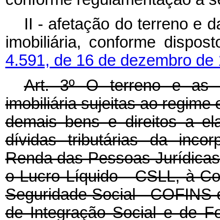
II - afetação do terreno e
imobiliária, conforme dispo
4.591, de 16 de dezembro de 
Art. 3º O terreno e as 
imobiliária sujeitas ao regime
demais bens e direitos a el
dívidas tributárias da inco
Renda das Pessoas Jurídicas 
o Lucro Líquido - CSLL, à Co
Seguridade Social - COFINS 
de Integração Social e de F