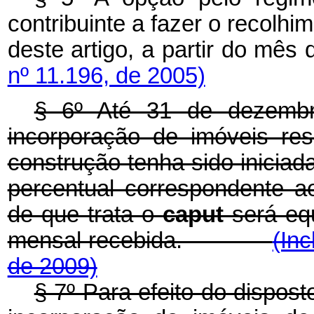
contribuinte a fazer o recolhi
deste artigo, a partir d
nº 11.196, de 2005)
§ 6º Até 31 de dezembr
incorporação de imóveis resi
construção tenha sido iniciad
percentual correspondente a
de que trata o
caput
será eq
mensal recebida.
(Inc
de 2009)
§ 7º Para efeito do dispos