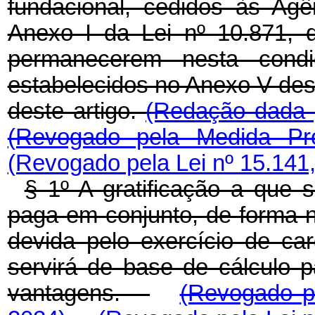
fundacional, cedidos às Ag
Anexo I da Lei nº 10.871, 
permanecerem nesta condi
estabelecidos no Anexo V dest
deste artigo.
(Redação dada p
(Revogado pela Medida Pro
(Revogado pela Lei nº 15.141
§ 1º A gratificação a que 
paga em conjunto, de forma 
devida pelo exercício de c
servirá de base de cálculo p
vantagens.
(Revogado pe