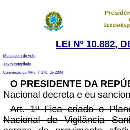
Presidên
Subchefia p
LEI Nº 10.882, 
Mensagem de veto
T
exto compilado
Conversão da MPv nº 170, de 2004
O PRESIDENTE DA REPÚ
Nacional decreta e eu sancion
Art. 1º Fica criado o Pla
Nacional de Vigilância San