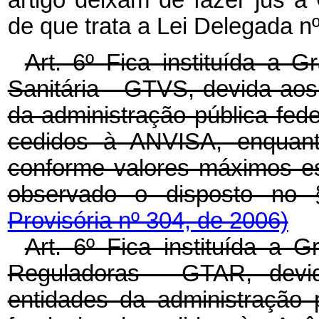
artigo deixam de fazer jus à 
de que trata a Lei Delegada n
Art. 6º Fica instituída a G
Sanitária - GTVS, devida aos
da administração pública feder
cedidos à ANVISA, enquant
conforme valores máximos es
observado o disposto no 
Provisória nº 304, de 2006)
Art. 6º Fica instituída a 
Reguladoras - GTAR, devi
entidades da administração p