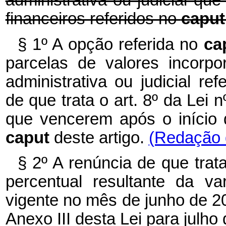
administrativa ou judicial qu
financeiros referidos no
capu
§ 1º A opção referida no
ca
parcelas de valores incorp
administrativa ou judicial re
de que trata o art. 8º da Lei
que vencerem após o início d
caput
deste artigo.
(Redação d
§ 2º A renúncia de que trata
percentual resultante da v
vigente no mês de junho de 2
Anexo III desta Lei para julho