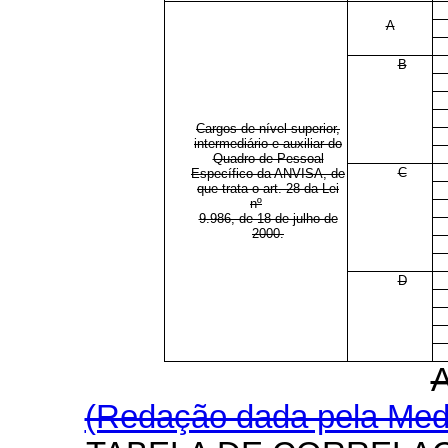
A
B
Cargos de nível superior,
intermediário e auxiliar do
Quadro de Pessoal
C
Específico da ANVISA, de
que trata o art. 28 da Lei
nº
9.986, de 18 de julho de
2000.
D
(Redação dada pela Medi