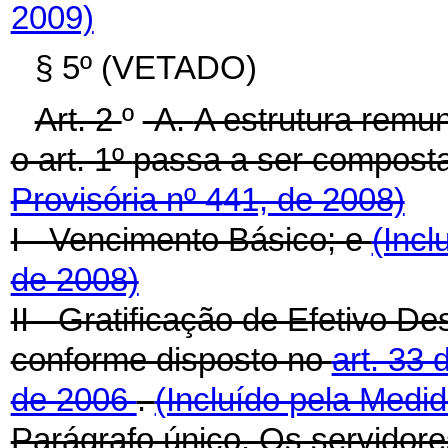
2009)
§ 5º (VETADO)
Art. 2
º
-A.
A estrutura remun
o art. 1º
passa a ser compost
Provisória nº 441, de 2008)
I - Vencimento Básico; e
(Incl
de 2008)
II - Gratificação de Efetivo
conforme disposto no
art. 33 
de 2006
.
(Incluído pela Medid
Parágrafo único. Os servidore