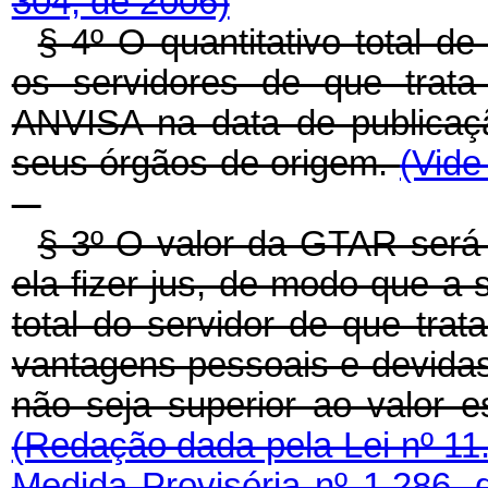
304, de 2006)
§ 4º O quantitativo total 
os servidores de que trat
ANVISA na data de publicaçã
seus órgãos de origem.
(Vide
§ 3º O valor da GTAR será 
ela fizer jus, de modo que
total do servidor de que trat
vantagens pessoais e devidas 
não seja superior ao valor e
(Redação dada pela Lei nº 11
Medida Provisória nº 1.286, 