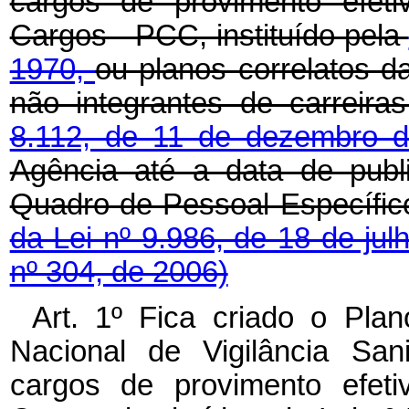
cargos de provimento efeti
Cargos - PCC, instituído pela
1970,
ou planos correlatos d
não integrantes de carreira
8.112, de 11 de dezembro 
Agência até a data de publ
Quadro de Pessoal Específic
da Lei nº 9.986, de 18 de ju
nº 304, de 2006)
Art. 1º Fica criado o Pla
Nacional de Vigilância San
cargos de provimento efeti