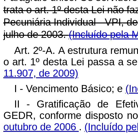
trata o art. 1º
desta Lei não f
Pecuniária Individual - VPI, de
julho de 2003.
(Incluído pela 
Art. 2º-A.
A estrutura remun
o art. 1º
desta Lei
passa a se
11.907, de 2009)
I - Vencimento Básico; e
(I
II - Gratificação de Ef
GEDR, conforme disposto n
outubro de 2006
.
(Incluído pe