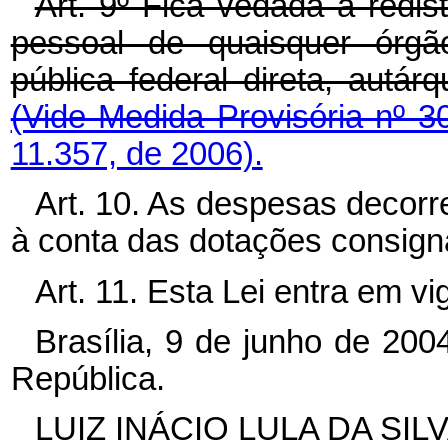
Art. 9º Fica vedada a redi
pessoal de quaisquer órgã
pública federal direta, autá
(Vide Medida Provisória nº 
11.357, de 2006).
Art. 10. As despesas decorr
à conta das dotações consig
Art. 11. Esta Lei entra em v
Brasília, 9 de junho de 20
República.
LUIZ INÁCIO LULA DA SIL