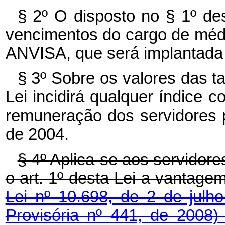
§ 2º O disposto no § 1º des
vencimentos do cargo de méd
ANVISA, que será implantada 
§ 3º Sobre os valores das t
Lei incidirá qualquer índice c
remuneração dos servidores pú
de 2004.
§ 4º Aplica-se aos servidor
o art. 1º desta Lei a vantagem 
Lei nº 10.698, de 2 de jul
Provisória nº 441, de 2008