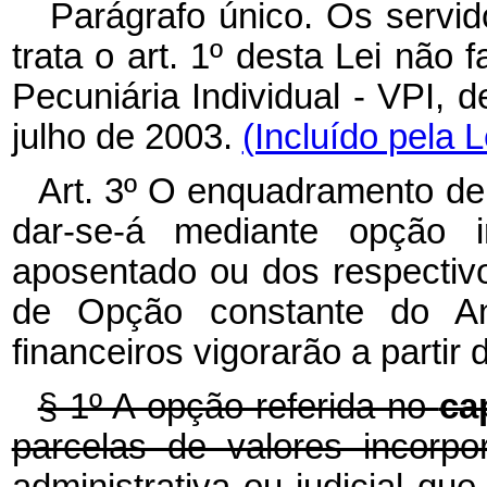
Parágrafo único. Os servid
trata o art. 1º
desta Lei não 
Pecuniária Individual - VPI, d
julho de 2003.
(Incluído pela 
Art. 3º O enquadramento de q
dar-se-á mediante opção ir
aposentado ou dos respectiv
de Opção constante do Ane
financeiros vigorarão a partir 
§ 1º A opção referida no
ca
parcelas de valores incorp