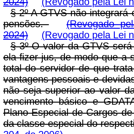
2024)
(Revogado pela Lei n
§ 2º A GTVS não integrará 
pensões.
(Revogado pel
2024)
(Revogado pela Lei n
§ 3º O valor da GTVS será 
ela fizer jus, de modo que
total do servidor de que trat
vantagens pessoais e devidas 
não seja superior ao valor da
vencimento básico e GDATA,
Plano Especial de Cargos de 
da classe especial do respect