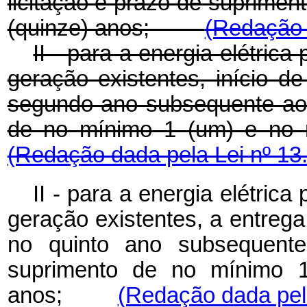
licitação e prazo de suprime
(quinze) anos;
(Redação 
II - para a energia elétri
geração existentes, início 
segundo ano subsequente ao 
de no mínimo 1 (um) e 
(Redação dada pela Lei nº 13
II - para a energia elétri
geração existentes, a entreg
no quinto ano subsequente
suprimento de no mínimo 
anos;
(Redação dada pela