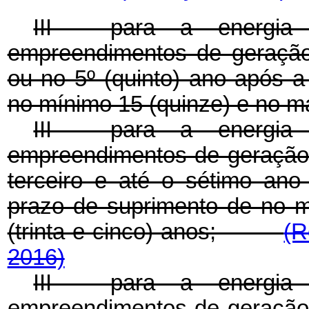
III - para a energia 
empreendimentos de geração, 
ou no 5º (quinto) ano após a
no mínimo 15 (quinze) e no má
III - para a energia 
empreendimentos de geração, 
terceiro e até o sétimo ano
prazo de suprimento de no 
(trinta e cinco) anos;
(R
2016)
III - para a energia 
empreendimentos de geração, 