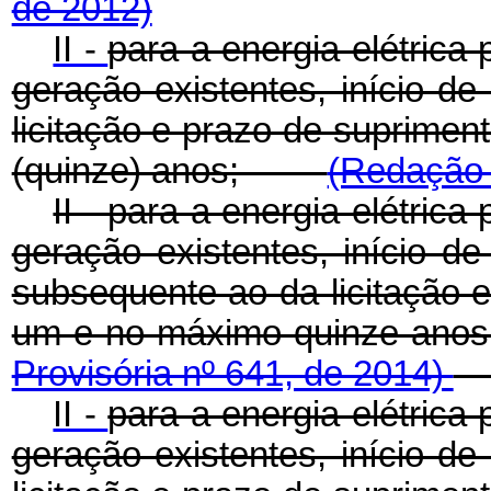
de 2012)
II -
para a energia elétric
geração existentes, início d
licitação e prazo de suprime
(quinze) anos;
(Redação 
II - para a energia elétri
geração existentes, início 
subsequente ao da licitação 
um e no máximo quinze
Provisória nº 641, de 2014)
II -
para a energia elétric
geração existentes, início d