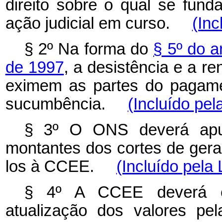
direito sobre o qual se fund
ação judicial em curso.
(Inc
§ 2º Na forma do
§ 5º do a
de 1997
, a desistência e a re
eximem as partes do pagame
sucumbência.
(Incluído pel
§ 3º O ONS deverá apur
montantes dos cortes de ger
los à CCEE.
(Incluído pela 
§ 4º A CCEE deverá ca
atualização dos valores pe