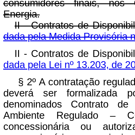
consumidores finais, nos 
Energia.
II - Contratos de Disponib
dada pela Medida Provisória n
II - Contratos de Dispo
dada pela Lei nº 13.203, de 2
§ 2º A contratação regula
deverá ser formalizada po
denominados Contrato de 
Ambiente Regulado – C
concessionária ou auto