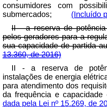
consumidores com possibil
submercados;
(Incluído 
II - a reserva de potência
pelos geradores para a regul
sua capacidade de parti
13.360, de 2016)
II - a reserva de potênc
instalações de energia elétrica
para atendimento dos requisit
da frequência e capacidad
dada pela Lei nº 15.269, de 2