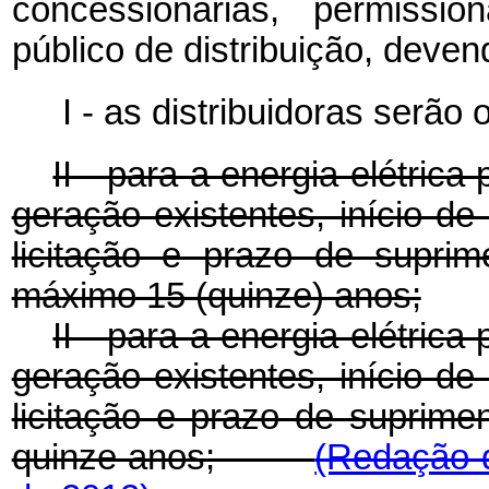
concessionárias, permissio
público de distribuição, deve
I - as distribuidoras serão
II - para a energia elétri
geração existentes, início d
licitação e prazo de supri
máximo 15 (quinze) anos;
II - para a energia elétri
geração existentes, início d
licitação e prazo de supri
quinze anos;
(Redação d