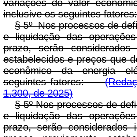
variações do valor econômic
inclusive os seguintes fatores:
§ 5º Nos processos de defi
e liquidação das operações
prazo, serão considerados 
estabelecidos e preços que de
econômico da energia elét
seguintes fatores:
(Redaç
1.300, de 2025)
§ 5º Nos processos de defi
e liquidação das operações
prazo, serão considerados 