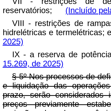
VII - restrições de d
reservatórios;
(Incluído pe
VIII - restrições de ramp
hidrelétricas e termelétric
2025)
IX - a reserva de potên
15.269, de 2025)
§ 5º Nos processos de defi
e liquidação das operações
prazo, serão considerados 
preços previamente estabe