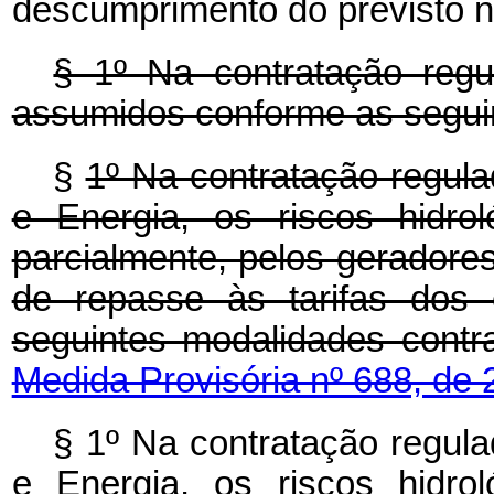
descumprimento do previsto ne
§ 1º Na contratação regul
assumidos conforme as seguin
§
1º Na contratação regulad
e Energia, os riscos hidro
parcialmente, pelos geradore
de repasse às tarifas dos 
seguintes modalidades 
Medida Provisória nº 688, de 
§ 1º Na contratação regulad
e Energia, os riscos hidro