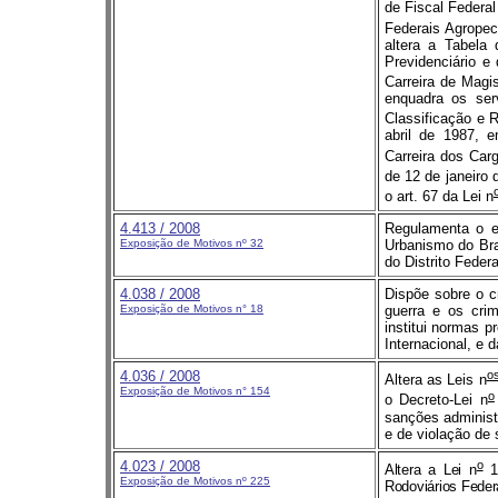
de Fiscal Federa
Federais Agropec
altera a Tabela
Previdenciário e
Carreira de Magis
enquadra os ser
Classificação e 
abril de 1987, 
Carreira dos Car
de 12 de janeiro d
o art. 67 da Lei n
4.413
/ 2008
Regulamenta o ex
Exposição de Motivos nº
32
Urbanismo do Bra
do Distrito Federa
4.038 / 2008
Dispõe sobre o c
Exposição de Motivos n° 18
guerra e os crim
institui normas 
Internacional, e 
4.036 / 2008
o
Altera as Leis n
Exposição de Motivos n° 154
o
o Decreto-Lei n
sanções administ
e de violação de s
4.023
/ 2008
o
Altera a Lei n
11
Exposição de Motivos nº 225
Rodoviários Feder