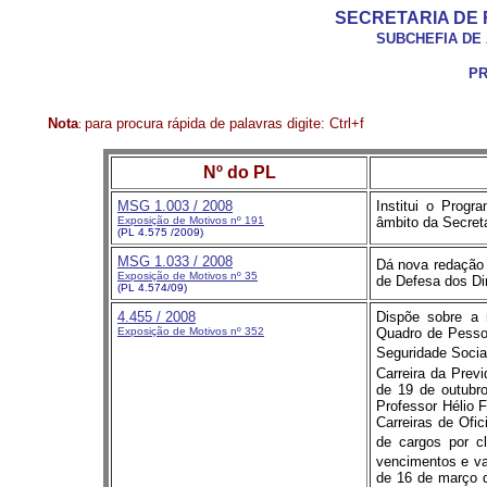
SECRETARIA DE 
SUBCHEFIA DE
PR
Nota
para procura rápida de palavras digite: Ctrl+f
:
Nº do PL
MSG 1.003 / 2008
Institui o Prog
Exposição de Motivos nº 191
âmbito da Secret
(PL 4.575 /2009)
MSG 1.033 / 2008
Dá nova redação 
Exposição de Motivos nº 35
de Defesa dos D
(PL 4.574/09)
4.455
/ 2008
Dispõe sobre a 
Exposição de Motivos nº 352
Quadro de Pesso
Seguridade Social
Carreira da Previ
de 19 de outubr
Professor Hélio 
Carreiras de Ofic
de cargos por c
vencimentos e va
de 16 de março d