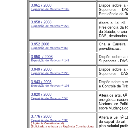
3.961 / 2008
Dispõe sobre a 
Exposição de Motivos nº 109
Superiores – DA
Presidência da R
3.958 / 2008
o
Altera a Lei n
1
Exposição de Motivos nº 228
Presidência da Re
da Saúde; e cri
DAS, destinados 
3.952
2008
Cria a Carreira
Exposição de Motivos nº 83
providências.
3.950
/ 2008
Dispõe sobre a 
Exposição de Motivos nº 148
Superiores - DAS,
3.949
/ 2008
Dispõe sobre a 
Exposição de Motivos nº 220
Superiores – DAS
3.943 / 2008
Dispõe sobre a c
Exposição de Motivos nº 103
e Controle de Trá
3.820
/ 2008
o
Altera os arts. 6
Exposição de Motivos nº 57
energética nacion
Nacional de Polít
sobre Mudança do
3.776
/ 2008
o
Altera a Lei n
11
Exposição de Motivos nº 32
do
caput
do art. 
(Urgência Constitucional)
piso salarial pro
(Solicitada a retirada da Urgência Constitucional