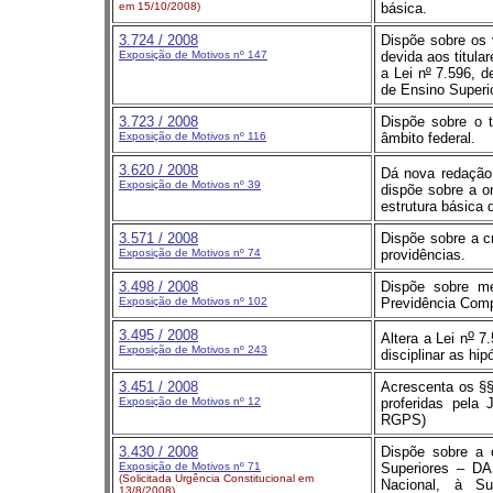
em 15/10/2008)
básica.
3.724
/ 2008
Dispõe sobre os 
Exposição de Motivos nº 147
devida aos titula
a Lei n
º
7.596, de
de Ensino Superio
3.723
/ 2008
Dispõe sobre o t
Exposição de Motivos nº 116
âmbito federal.
3.620
/ 2008
Dá nova redação 
Exposição de Motivos nº 39
dispõe sobre a or
estrutura básica 
3.571 / 2008
Dispõe sobre a c
Exposição de Motivos nº 74
providências.
3.498
/ 2008
Dispõe sobre me
Exposição de Motivos nº 102
Previdência Compl
3.495
/ 2008
o
Altera a Lei n
7.
Exposição de Motivos nº 243
disciplinar as hi
3.451
/ 2008
Acrescenta os §§
Exposição de Motivos nº 12
proferidas pela
RGPS)
3.430
/ 2008
Dispõe sobre a 
Exposição de Motivos nº 71
Superiores – DA
(Solicitada Urgência Constitucional em
Nacional, à S
13/8/2008)