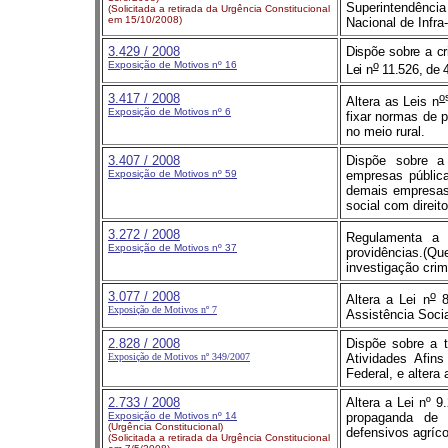
Superintendênc
(Solicitada a retirada da Urgência Constitucional
em 15/10/2008)
Nacional de Infra
3.429
/ 2008
Dispõe sobre a c
Exposição de Motivos nº 16
o
Lei n
11.526, de 
3.417
/ 2008
o
Altera as Leis n
Exposição de Motivos nº 6
fixar normas de 
no meio rural.
3.407
/ 2008
Dispõe sobre a
Exposição de Motivos nº 59
empresas pública
demais empresas 
social com direit
3.272 / 2008
Regulamenta a p
Exposição de Motivos nº 37
providências.(Qu
investigação crim
3.077 / 2008
o
Altera a Lei n
8
Exposição de Motivos nº 7
Assistência Socia
2.828
/ 2008
Dispõe sobre a t
Exposição de Motivos nº 349/2007
Atividades Afins
Federal, e altera 
2.733
/ 2008
Altera a Lei nº 9
Exposição de Motivos nº 14
propaganda de p
(Urgência Constitucional)
defensivos agríco
(Solicitada a retirada da Urgência Constitucional