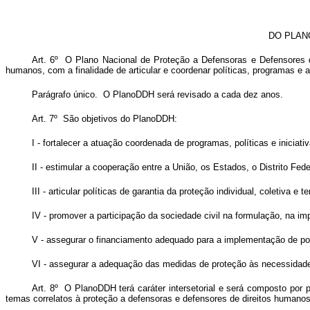
DO PLAN
Art. 6º O Plano Nacional de Proteção a Defensoras e Defensores
humanos, com a finalidade de articular e coordenar políticas, programas e 
Parágrafo único. O PlanoDDH será revisado a cada dez anos.
Art. 7º São objetivos do PlanoDDH:
I - fortalecer a atuação coordenada de programas, políticas e inicia
II - estimular a cooperação entre a União, os Estados, o Distrito Fe
III - articular políticas de garantia da proteção individual, coletiva e
IV - promover a participação da sociedade civil na formulação, na i
V - assegurar o financiamento adequado para a implementação de pol
VI - assegurar a adequação das medidas de proteção às necessidade
Art. 8º O PlanoDDH terá caráter intersetorial e será composto por pr
temas correlatos à proteção a defensoras e defensores de direitos humano