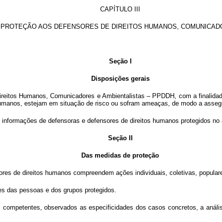
CAPÍTULO III
PROTEÇÃO AOS DEFENSORES DE DIREITOS HUMANOS, COMUNICADO
Seção I
Disposições gerais
ireitos Humanos, Comunicadores e Ambientalistas – PPDDH, com a finalidade
humanos, estejam em situação de risco ou sofram ameaças, de modo a asseg
as informações de defensoras e defensores de direitos humanos protegidos n
Seção II
Das medidas de proteção
res de direitos humanos compreendem ações individuais, coletivas, populares 
s das pessoas e dos grupos protegidos.
 competentes, observados as especificidades dos casos concretos, a análise