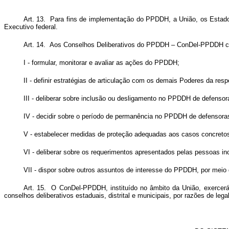
Art. 13. Para fins de implementação do PPDDH, a União, os Estados,
Executivo federal.
Art. 14. Aos Conselhos Deliberativos do PPDDH – ConDel-PPDDH 
I - formular, monitorar e avaliar as ações do PPDDH;
II - definir estratégias de articulação com os demais Poderes da re
III - deliberar sobre inclusão ou desligamento no PPDDH de defenso
IV - decidir sobre o período de permanência no PPDDH de defensoras
V - estabelecer medidas de proteção adequadas aos casos concreto
VI - deliberar sobre os requerimentos apresentados pelas pessoas i
VII - dispor sobre outros assuntos de interesse do PPDDH, por meio 
Art. 15. O ConDel-PPDDH, instituído no âmbito da União, exercerá 
conselhos deliberativos estaduais, distrital e municipais, por razões de l