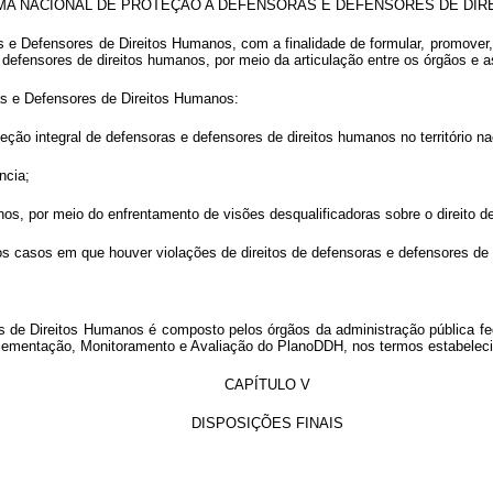
MA NACIONAL DE PROTEÇÃO A DEFENSORAS E DEFENSORES DE DI
s e Defensores de Direitos Humanos, com a finalidade de formular, promover,
defensores de direitos humanos, por meio da articulação entre os órgãos e as
as e Defensores de Direitos Humanos:
roteção integral de defensoras e defensores de direitos humanos no território na
ncia;
anos, por meio do enfrentamento de visões desqualificadoras sobre o direito de
s casos em que houver violações de direitos de defensoras e defensores de 
e Direitos Humanos é composto pelos órgãos da administração pública federal
lementação, Monitoramento e Avaliação do PlanoDDH, nos termos estabeleci
CAPÍTULO V
DISPOSIÇÕES FINAIS