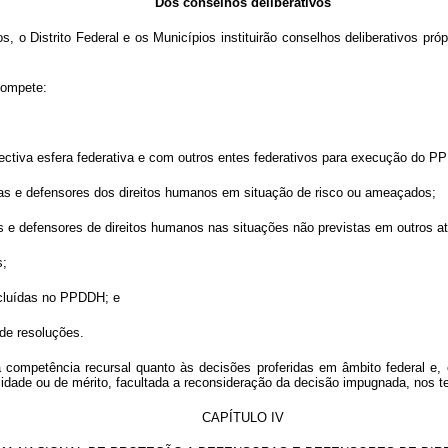
Dos conselhos deliberativos
 o Distrito Federal e os Municípios instituirão conselhos deliberativos pró
compete:
spectiva esfera federativa e com outros entes federativos para execução do 
ras e defensores dos direitos humanos em situação de risco ou ameaçados;
 e defensores de direitos humanos nas situações não previstas em outros a
s;
ncluídas no PPDDH; e
de resoluções.
competência recursal quanto às decisões proferidas em âmbito federal e, em
egalidade ou de mérito, facultada a reconsideração da decisão impugnada, nos
CAPÍTULO IV