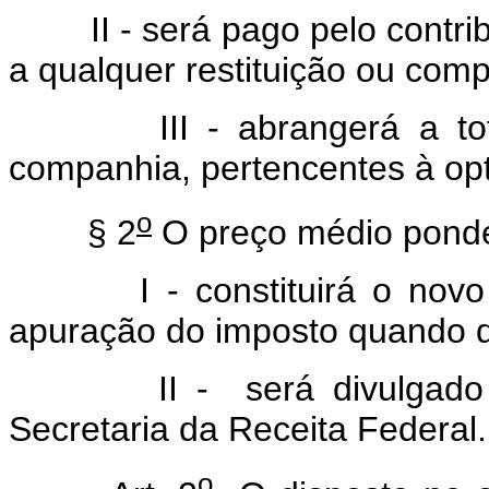
II - será pago pelo contribui
a qualquer restituição ou com
III - abrangerá a tota
companhia, pertencentes à opt
o
§ 2
O preço médio ponder
I - constituirá o novo cus
apuração do imposto quando da
II - será divulgado por
Secretaria da Receita Federal.
o