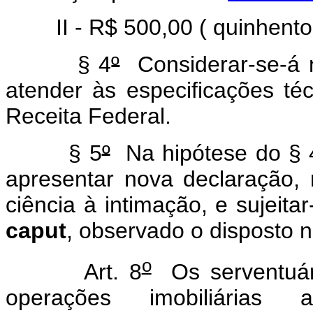
II - R$ 500,00 ( quinhentos 
§ 4
º
Considerar-se-á 
atender às especificações téc
Receita Federal.
§ 5
º
Na hipótese do § 
apresentar nova declaração,
ciência à intimação, e sujeitar
caput
, observado o disposto 
o
Art. 8
Os serventuári
operações imobiliárias a