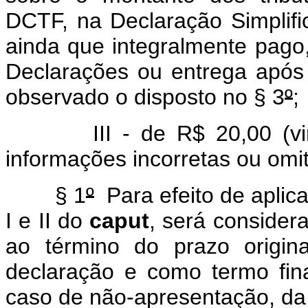
DCTF, na Declaração Simplifi
ainda que integralmente pago,
Declarações ou entrega após o
observado o disposto no § 3
º
;
III - de R$ 20,00 (vinte
informações incorretas ou omit
§ 1
º
Para efeito de aplica
I e II do
caput
, será consider
ao término do prazo origin
declaração e como termo fina
caso de não-apresentação, da 