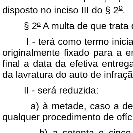
o
disposto no inciso III do § 2
.
§ 2
º
A multa de que trata 
I - terá como termo inicial 
originalmente fixado para a 
final a data da efetiva entre
da lavratura do auto de infraçã
II - será reduzida:
a) à metade, caso a decla
qualquer procedimento de ofíc
b) a setenta e cinco por