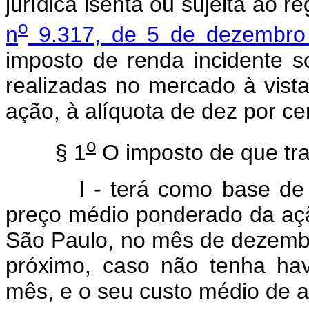
jurídica isenta ou sujeita ao r
o
n
9.317, de 5 de dezembro
imposto de renda incidente 
realizadas no mercado à vista
ação, à alíquota de dez por ce
o
§ 1
O imposto de que trat
I - terá como base de cálc
preço médio ponderado da açã
São Paulo, no mês de dezembr
próximo, caso não tenha ha
mês, e o seu custo médio de a