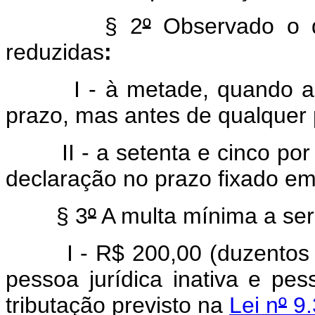
§ 2
º
Observado o d
reduzidas
:
I - à metade, quando a de
prazo, mas antes de qualquer 
II - a setenta e cinco por 
declaração no prazo fixado em
§ 3
º
A multa mínima a ser
I - R$ 200,00 (duzentos rea
pessoa jurídica inativa e pes
tributação previsto na
Lei n
º
9.