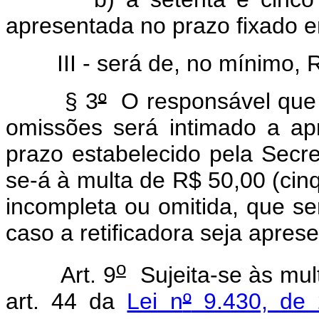
apresentada no prazo fixado e
III - será de, no mínimo, R$
§ 3
º
O responsável que 
omissões será intimado a apr
prazo estabelecido pela Secret
se-á à multa de R$ 50,00 (cinq
incompleta ou omitida, que se
caso a retificadora seja apres
o
Art. 9
Sujeita-se às mult
art. 44 da
Lei n
º
9.430, de 