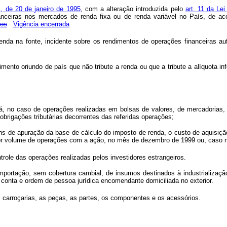
, de 20 de janeiro de 1995
, com a alteração introduzida pelo
art. 11 da Lei
s financeiras nos mercados de renda fixa ou de renda variável no País, de
tos
Vigência encerrada
a na fonte, incidente sobre os rendimentos de operações financeiras aufer
imento oriundo de país que não tribute a renda ou que a tribute a alíquota in
erá, no caso de operações realizadas em bolsas de valores, de mercadorias,
brigações tributárias decorrentes das referidas operações;
 de apuração da base de cálculo do imposto de renda, o custo de aquisição
or volume de operações com a ação, no mês de dezembro de 1999 ou, caso n
role das operações realizadas pelos investidores estrangeiros.
à importação, sem cobertura cambial, de insumos destinados à industrializa
r conta e ordem de pessoa jurídica encomendante domiciliada no exterior.
 carroçarias, as peças, as partes, os componentes e os acessórios.