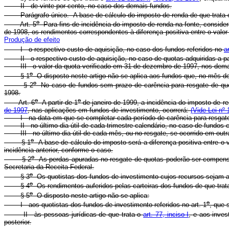
II - de vinte por cento, no caso dos demais fundos.
Parágrafo único. A base de cálculo do imposto de renda de que trata es
o
Art. 5
Para fins de incidência do imposto de renda na fonte, conside
de 1998, os rendimentos correspondentes à diferença positiva entre o val
Produção de efeito
I - o respectivo custo de aquisição, no caso dos fundos referidos no
a
II - o respectivo custo de aquisição, no caso de quotas adquiridas a par
III - o valor da quota verificado em 31 de dezembro de 1997, nos dema
o
§ 1
O disposto neste artigo não se aplica aos fundos que, no mês de
o
§ 2
No caso de fundos sem prazo de carência para resgate de quot
1998.
o
o
Art. 6
A partir de 1
de janeiro de 1999, a incidência do imposto de re
de 1997
, nas aplicações em fundos de investimento, ocorrerá:
(Vide Lei nº
I - na data em que se completar cada período de carência para resgate d
II - no último dia útil de cada trimestre-calendário, no caso de fundos c
III - no último dia útil de cada mês, ou no resgate, se ocorrido em outr
o
§ 1
A base de cálculo do imposto será a diferença positiva entre o va
incidência anterior, conforme o caso.
o
§ 2
As perdas apuradas no resgate de quotas poderão ser compensa
Secretaria da Receita Federal.
o
§ 3
Os quotistas dos fundos de investimento cujos recursos sejam ap
o
§ 4
Os rendimentos auferidos pelas carteiras dos fundos de que trata
o
§ 5
O disposto neste artigo não se aplica:
o
I - aos quotistas dos fundos de investimento referidos no art. 1
, que 
II - às pessoas jurídicas de que trata o
art. 77, inciso I
, e aos inves
posterior.