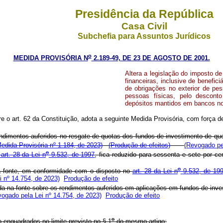
Presidência da República
Casa Civil
Subchefia para Assuntos Jurídicos
o
MEDIDA PROVISÓRIA N
2.189-49, DE 23 DE AGOSTO DE 2001.
Altera a legislação do imposto de
financeiras, inclusive de benefici
de obrigações no exterior de pes
pessoas físicas, pelo desconto
depósitos mantidos em bancos no e
re o art. 62 da Constituição, adota a seguinte Medida Provisória, com força de
endimentos auferidos no resgate de quotas dos fundos de investimento de que
edida Provisória nº 1.184, de 2023)
(Produção de efeitos)
(Revogado pel
o
art. 28 da Lei n
9.532, de 1997
, fica reduzido para sessenta e sete po
o
a fonte, em conformidade com o disposto no
art. 28 da Lei n
9.532, de 19
 nº 14.754, de 2023)
Produção de efeito
a na fonte sobre os rendimentos auferidos em aplicações em fundos de inves
ogado pela Lei nº 14.754, de 2023)
Produção de efeito
o
o enquadrados no limite previsto no § 1
do mesmo artigo;