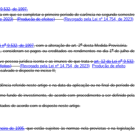
9.532, de 1997.
ta em que se completar o primeiro período de carência no segundo semestre
de 2023)
(Produção de efeitos)
(Revogado pela Lei nº 14.754, de 2023)
o
o
i n
9.532, de 1997
, com a alteração do art. 2
desta Medida Provisória.
o
, consideram-se pagos ou creditados os rendimentos no dia 1
de julho de
o
ive pessoa jurídica isenta e as imunes de que trata o
art. 12 da Lei n
9.532,
feitos)
(Revogado pela Lei nº 14.754, de 2023)
Produção de efeito
lvado o disposto no inciso II;
ência referido neste artigo e na data da aplicação ou no final do período de
o fundo de investimento, de acordo com procedimento a ser definido pela
tados de acordo com o disposto neste artigo.
neiro de 1995,
que estão sujeitos às normas nela previstas e na legislação