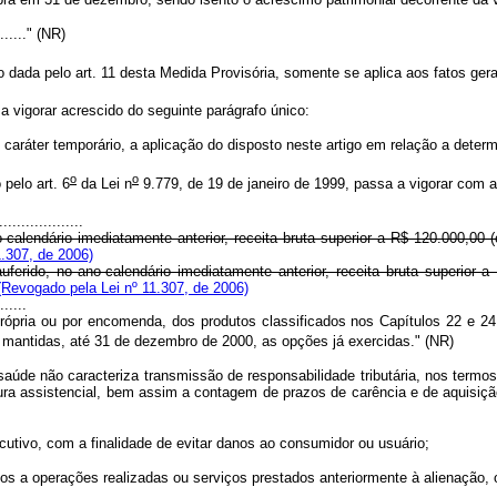
........." (NR)
 dada pelo art. 11 desta Medida Provisória, somente se aplica aos fatos gerad
 vigorar acrescido do seguinte parágrafo único:
aráter temporário, a aplicação do disposto neste artigo em relação a deter
o
o
 pelo art. 6
da Lei n
9.779, de 19 de janeiro de 1999, passa a vigorar com a
...................
no-calendário imediatamente anterior, receita bruta superior a R$ 12
1.307, de 2006)
uferido, no ano-calendário imediatamente anterior, receita bruta supe
(Revogado pela Lei nº 11.307, de 2006)
......
própria ou por encomenda, dos produtos classificados nos Capítulos 22 e 24 
 mantidas, até 31 de dezembro de 2000, as opções já exercidas." (NR)
 saúde não caracteriza transmissão de responsabilidade tributária, nos termo
ura assistencial, bem assim a contagem de prazos de carência e de aquisição 
ivo, com a finalidade de evitar danos ao consumidor ou usuário;
os a operações realizadas ou serviços prestados anteriormente à alienação, o