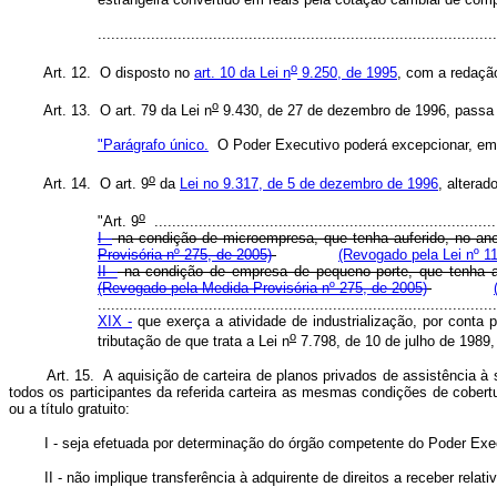
.......................................................................................
o
Art. 12. O disposto no
art. 10 da Lei n
9.250, de 1995
, com a redação
o
Art. 13. O art. 79 da Lei n
9.430, de 27 de dezembro de 1996, passa a
"Parágrafo único.
O Poder Executivo poderá excepcionar, em c
o
Art. 14. O art. 9
da
Lei no 9.317, de 5 de dezembro de 1996
, alterado
o
"Art. 9
.............................................................................
I -
na condição de microempresa, que tenha auferido, no a
Provisória nº 275, de 2005)
(Revogado pela Lei nº 1
II -
na condição de empresa de pequeno porte, que tenha a
(Revogado pela Medida Provisória nº 275, de 2005)
..........................................................................................
XIX -
que exerça a atividade de industrialização, por conta 
o
tributação de que trata a Lei n
7.798, de 10 de julho de 1989,
Art. 15. A aquisição de carteira de planos privados de assistência à
todos os participantes da referida carteira as mesmas condições de cobert
ou a título gratuito:
I - seja efetuada por determinação do órgão competente do Poder Execut
II - não implique transferência à adquirente de direitos a receber relativ