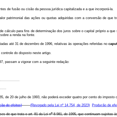
ntes de fusão ou cisão da pessoa jurídica capitalizada e a que incorporá-la.
lor patrimonial das ações ou quotas adquiridas com a conversão de que trat
e cálculo para fins de determinação dos juros sobre o capital próprio a que 
sobre a renda na fonte.
tadas até 31 de dezembro de 1996, relativas às operações referidas no
capu
controle do disposto neste artigo.
97, passam a vigorar com a seguinte redação:
...................
......
5, de 20 de julho de 1993, não poderá exceder quatro por cento do imposto 
ção de efeitos)
(Revogado pela Lei nº 14.754, de 2023)
Produção de efe
o
es de que trata o art. 81 da Lei n
8.981, de 1995, que continuam sujeitas às