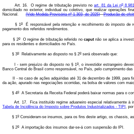
o
Art. 16. O regime de tributação previsto no
art. 81 da Lei n
8.981
domiciliado no exterior, individual ou coletivo, que realizar operaçõe
Nacional.
(Vide Medida Provisória nº 1.303, de 2025)
Produção de efei
o
§ 1
É responsável pela retenção e recolhimento do imposto de rend
pagamento dos referidos rendimentos.
o
§ 2
O regime de tributação referido no
caput
não se aplica a invest
para os residentes e domiciliados no País.
o
o
§ 3
Relativamente ao disposto no § 2
será observado que:
o
I - sem prejuízo do disposto no § 1
, o investidor estrangeiro dev
Banco Central do Brasil como responsável, no País, pelo cumprimento das o
II - no caso de ações adquiridas até 31 de dezembro de 1999, para fins
da ação, apurado nas negociações ocorridas, na bolsa de valores com mai
o
§ 4
A Secretaria da Receita Federal poderá baixar normas para o cont
Art. 17. Fica instituído regime aduaneiro especial relativamente 
Tabela de Incidência do Imposto sobre Produtos Industrializados - TIPI
, po
o
§ 1
Consideram-se insumos, para os fins deste artigo, os chassis, as
o
§ 2
A importação dos insumos dar-se-á com suspensão do IPI.