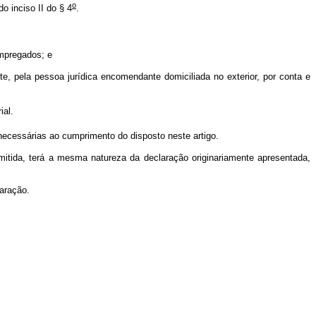
o
 inciso II do § 4
.
empregados; e
te, pela pessoa jurídica encomendante domiciliada no exterior, por conta e
ial.
necessárias ao cumprimento do disposto neste artigo.
mitida, terá a mesma natureza da declaração originariamente apresentada,
laração.