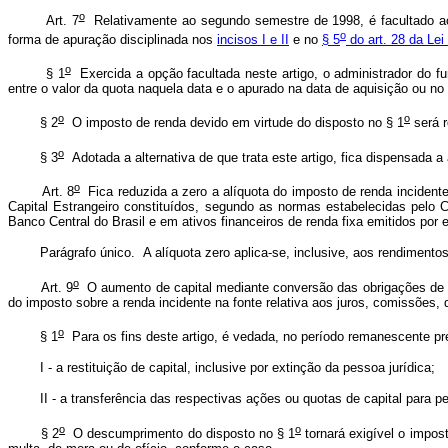
o
Art. 7
Relativamente ao segundo semestre de 1998, é facultado ao 
o
forma de apuração disciplinada nos
incisos I e II
e no
§ 5
do art. 28 da Lei
o
§ 1
Exercida a opção facultada neste artigo, o administrador do f
entre o valor da quota naquela data e o apurado na data de aquisição ou no f
o
o
§ 2
O imposto de renda devido em virtude do disposto no § 1
será r
o
§ 3
Adotada a alternativa de que trata este artigo, fica dispensada a
o
Art. 8
Fica reduzida a zero a alíquota do imposto de renda incidente 
Capital Estrangeiro constituídos, segundo as normas estabelecidas pelo 
Banco Central do Brasil e em ativos financeiros de renda fixa emitidos por
Parágrafo único. A alíquota zero aplica-se, inclusive, aos rendimentos 
o
Art. 9
O aumento de capital mediante conversão das obrigações de
do imposto sobre a renda incidente na fonte relativa aos juros, comissões,
o
§ 1
Para os fins deste artigo, é vedada, no período remanescente prev
I - a restituição de capital, inclusive por extinção da pessoa jurídica;
II - a transferência das respectivas ações ou quotas de capital para pess
o
o
§ 2
O descumprimento do disposto no § 1
tornará exigível o impos