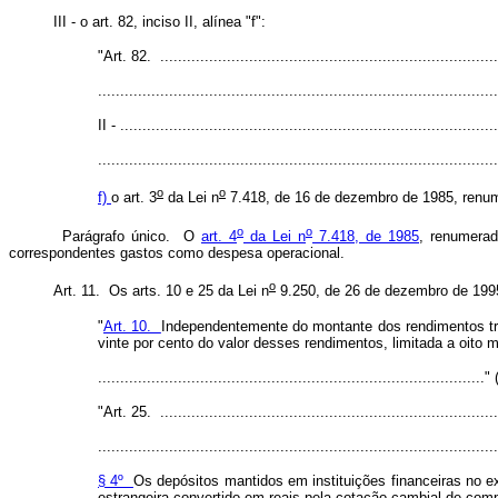
III - o art. 82, inciso II, alínea "f":
"Art. 82. ............................................................................
..........................................................................................
II - .....................................................................................
..........................................................................................
o
o
f)
o art. 3
da Lei n
7.418, de 16 de dezembro de 1985, renume
o
o
Parágrafo único. O
art. 4
da Lei n
7.418, de 1985
, renumera
correspondentes gastos como despesa operacional.
o
Art. 11. Os arts. 10 e 25 da Lei n
9.250, de 26 de dezembro de 1995
"
Art. 10.
Independentemente do montante dos rendimentos trib
vinte por cento do valor desses rendimentos, limitada a oito
.......................................................................................
"Art. 25. ............................................................................
..........................................................................................
§ 4º
Os depósitos mantidos em instituições financeiras no e
estrangeira convertido em reais pela cotação cambial de com