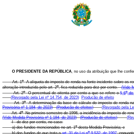
O PRESIDENTE DA REPÚBLICA
, no uso da atribuição que lhe confe
o
Art. 1
A alíquota do imposto de renda na fonte incidente sobre os r
o
alteração introduzida pelo art. 2
, fica reduzida para dez por cento.
(Vide M
o
o
Art. 2
O percentual de oitenta por cento a que se refere o
§ 6
do 
(Revogado pela Lei nº 14.754, de 2023)
Produção de efeito
o
Art. 3
A determinação da base de cálculo do imposto de renda n
Provisória nº 1.184, de 2023)
(Produção de efeitos)
(Revogado pela Lei
o
Art. 4
No primeiro semestre de 1998, a incidência do imposto de rend
(Vide Medida Provisória nº 1.184, de 2023)
(Produção de efeitos)
(Rev
I - de dez por cento, no caso:
o
a) dos fundos mencionados no art. 1
desta Medida Provisória; e
o
b) dos fundos de que trata o
art. 31 da Lei n
9.532, de 1997
, enquant