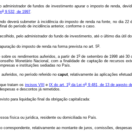
administrador de fundos de investimento apurar o imposto de renda, devido
o
 n
9.532, de 1997
.
undo deverá submeter à incidência do imposto de renda na fonte, no dia 22 
inal do período de incidência anterior, conforme o caso.
ecolhido, pelo administrador do fundo de investimento, até o último dia útil d
o
 apuração do imposto de renda na forma prevista no art. 5
.
o
sobre os rendimentos auferidos, a partir de 1
de setembro de 1998 até 30 d
Conselho Monetário Nacional, com a finalidade de captação de recursos ex
 empresas e instituições sediadas no País.
auferidos, no período referido no
caput
, relativamente às aplicações efetua
o
o
 que tratam os
incisos VIII
e
IX do art. 1
da Lei n
9.481, de 13 de agosto d
 despesas e descontos já remetidos.
isto para liquidação final da obrigação capitalizada:
oa física ou jurídica, residente ou domiciliada no País.
to correspondente, relativamente ao montante de juros, comissões, despesas