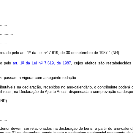
....................
......
...........
......
o
o
rado pelo art. 1
da Lei n
7.619, de 30 de setembro de 1987." (NR)
o
o
do pelo
art. 1
da Lei n
7.619, de 1987
, cujos efeitos são restabelecidos
, passam a vigorar com a seguinte redação:
utáveis na declaração, recebidos no ano-calendário, o contribuinte poderá o
 mil reais, na Declaração de Ajuste Anual, dispensada a comprovação da desp
" (NR)
......
......
xterior devem ser relacionados na declaração de bens, a partir do ano-calen
pra em 31 de dezembro, sendo isento o acréscimo patrimonial decorrente da 