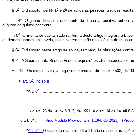
multa, de mora ou de ofício, conforme o caso.
o
o
o
§ 3
O disposto nos §§ 1
e 2
se aplica às pessoas jurídicas resulta
o
§ 4
O ganho de capital decorrente da diferença positiva entre o va
alíquota de quinze por cento.
o
§ 5
O montante capitalizado na forma deste artigo integrará a base d
as demais normas aplicáveis, inclusive em relação à incidência do imposto 
o
§ 6
O disposto neste artigo se aplica, também, às obrigações contra
o
§ 7
A Secretaria da Receita Federal expedirá os atos necessários ao 
o
Art. 10. Os dispositivos, a seguir enumerados, da Lei n
9.532, de 19
o
I - o
art. 6
, inciso II
:
o
"Art. 6
.............................................................................
..........................................................................................
o
o
o
II -
o art. 26 da Lei n
8.313, de 1991, e o art. 1
da Lei n
8.68
II - o art. 34:
(Vide Medida Provisória nº 1.184, de 2023)
(Produ
"
Art. 34.
O disposto nos arts. 28 a 31 não se aplica às hipótes