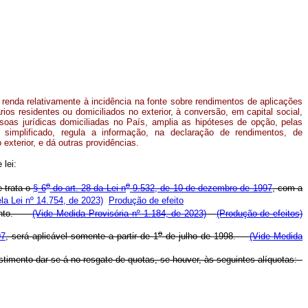
 renda relativamente à incidência na fonte sobre rendimentos de aplicações
ários residentes ou domiciliados no exterior, à conversão, em capital social,
soas jurídicas domiciliadas no País, amplia as hipóteses de opção, pelas
 simplificado, regula a informação, na declaração de rendimentos, de
xterior, e dá outras providências.
 lei:
o
o
 trata o
§ 6
do art. 28 da Lei n
9.532, de 10 de dezembro de 1997
, com a
a Lei nº 14.754, de 2023)
Produção de efeito
r cento.
(Vide Medida Provisória nº 1.184, de 2023)
(Produção de efeitos)
o
97
, será aplicável somente a partir de 1
de julho de 1998.
(Vide Medida
timento dar-se-á no resgate de quotas, se houver, às seguintes alíquotas: