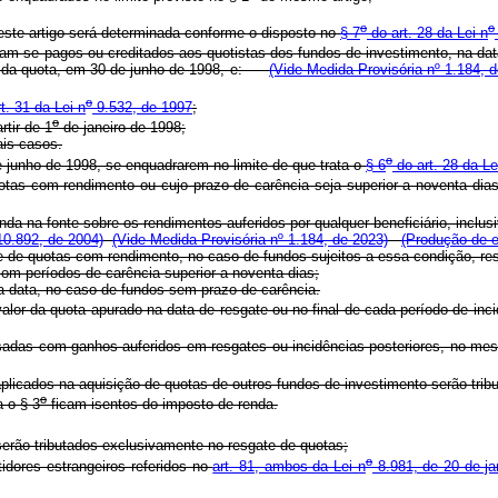
o
o
te artigo será determinada conforme o disposto no
§ 7
do art. 28 da Lei n
ram-se pagos ou creditados aos quotistas dos fundos de investimento, na da
or da quota, em 30 de junho de 1998, e:
(Vide Medida Provisória nº 1.184, 
o
rt. 31 da Lei n
9.532, de 1997
;
o
tir de 1
de janeiro de 1998;
is casos.
o
 junho de 1998, se enquadrarem no limite de que trata o
§ 6
do art. 28 da Le
as com rendimento ou cujo prazo de carência seja superior a noventa dias
nda na fonte sobre os rendimentos auferidos por qualquer beneficiário, inclus
 10.892, de 2004)
(Vide Medida Provisória nº 1.184, de 2023)
(Produção de e
e quotas com rendimento, no caso de fundos sujeitos a essa condição, ressa
om períodos de carência superior a noventa dias;
a data, no caso de fundos sem prazo de carência.
lor da quota apurado na data de resgate ou no final de cada período de incid
das com ganhos auferidos em resgates ou incidências posteriores, no mesm
licados na aquisição de quotas de outros fundos de investimento serão tribu
o
 o § 3
ficam isentos do imposto de renda.
serão tributados exclusivamente no resgate de quotas;
o
tidores estrangeiros referidos no
art. 81, ambos da Lei n
8.981, de 20 de ja