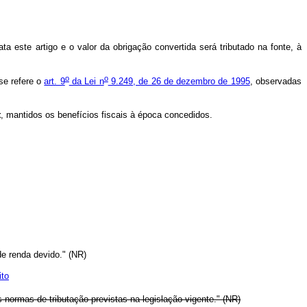
a este artigo e o valor da obrigação convertida será tributado na fonte, à
o
o
se refere o
art. 9
da Lei n
9.249, de 26 de dezembro de 1995
, observadas
t
, mantidos os benefícios fiscais à época concedidos.
de renda devido." (NR)
ito
 normas de tributação previstas na legislação vigente." (NR)