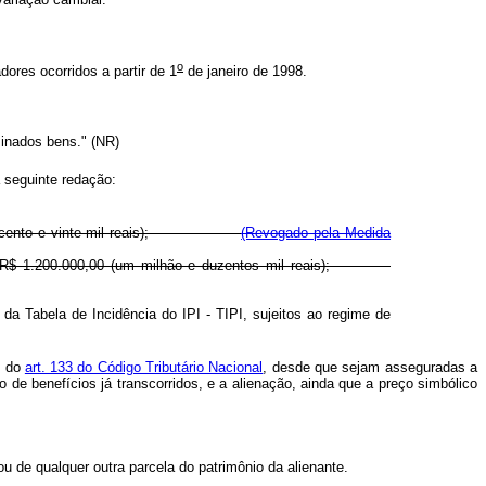
o
ores ocorridos a partir de 1
de janeiro de 1998.
minados bens." (NR)
 seguinte redação:
0.000,00 (cento e vinte mil reais);
(Revogado pela Medida
rior a R$ 1.200.000,00 (um milhão e duzentos mil reais);
da Tabela de Incidência do IPI - TIPI, sujeitos ao regime de
s do
art. 133 do Código Tributário Nacional
, desde que sejam asseguradas a
de benefícios já transcorridos, e a alienação, ainda que a preço simbólico
u de qualquer outra parcela do patrimônio da alienante.