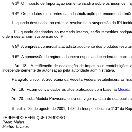
o
§ 3
O Imposto de Importação somente incidirá sobre os insumos impor
o
§ 4
Os produtos resultantes da industrialização por encomenda terão o
I - quando destinados ao exterior, resolve-se a suspensão do IPI inc
II - quando destinados ao mercado interno, serão remetidos obrigat
ordem desta, com suspensão do IPI.
o
§ 5
A empresa comercial atacadista adquirente dos produtos resultant
o
§ 6
A concessão do regime aduaneiro especial dependerá de habilitaç
Art. 18. A retificação de declaração de impostos e contribuições 
independentemente de autorização pela autoridade administrativa.
Parágrafo único. A Secretaria da Receita Federal estabelecerá as hipó
Art. 19. Ficam convalidados os atos praticados com base na
Medida 
Art. 20. Esta Medida Provisória entra em vigor na data de sua public
o
o
Brasília, 23 de agosto de 2001; 180
da Independência e 113
da Repú
FERNANDO HENRIQUE CARDOSO
Pedro Malan
Martus Tavares