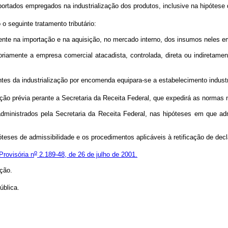
tados empregados na industrialização dos produtos, inclusive na hipótese do
 seguinte tratamento tributário:
idente na importação e na aquisição, no mercado interno, dos insumos neles 
oriamente a empresa comercial atacadista, controlada, direta ou indiretamen
es da industrialização por encomenda equipara-se a estabelecimento industr
ão prévia perante a Secretaria da Receita Federal, que expedirá as normas 
administrados pela Secretaria da Receita Federal, nas hipóteses em que ad
teses de admissibilidade e os procedimentos aplicáveis à retificação de dec
o
Provisória n
2.189-48, de 26 de julho de 2001.
ação.
blica.