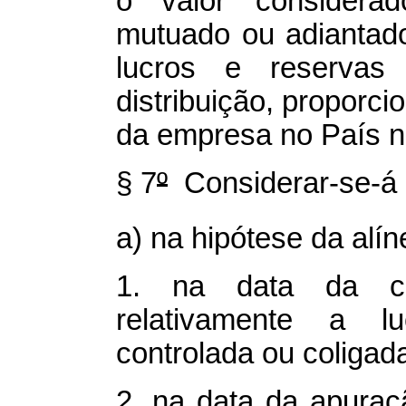
o valor considerad
mutuado ou adiantado
lucros e reservas
distribuição, proporci
da empresa no País na
§ 7
º
Considerar-se-á d
a) na hipótese da alín
1. na data da co
relativamente a l
controlada ou coligad
2. na data da apuraç