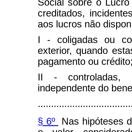
Social sobre o Lucro
creditados, incidente
aos lucros não dispon
I - coligadas ou co
exterior, quando esta
pagamento ou crédito
II - controladas, d
independente do benef
...................................
§ 6º
Nas hipóteses da