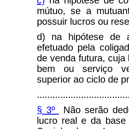
c)
na hipótese de co
mútuo, se a mutuant
possuir lucros ou rese
d) na hipótese de a
efetuado pela coliga
de venda futura, cuja
bem ou serviço ve
superior ao ciclo de 
...................................
§ 3º
Não serão dedu
lucro real e da base