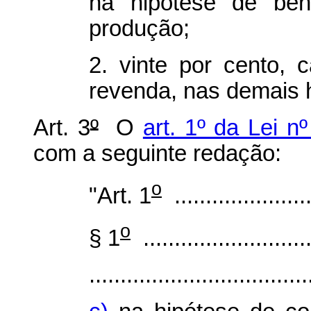
na hipótese de ben
produção;
2. vinte por cento, 
revenda, nas demais 
Art. 3
º
O
art. 1º da Lei n
com a seguinte redação:
o
"Art. 1
.......................
o
§ 1
............................
...................................