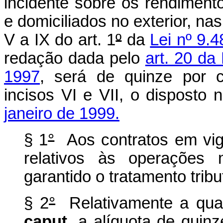
incidente sobre os rendimento
e domiciliados no exterior, nas
V a IX do art. 1
º
da
Lei nº 9.
redação dada pelo
art. 20 da
1997
, será de quinze por 
incisos VI e VII, o disposto
janeiro de 1999.
§ 1
°
Aos contratos em vig
relativos às operações 
garantido o tratamento tribu
§ 2
°
Relativamente a qual
caput
, a alíquota de quin