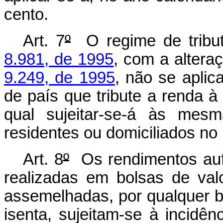
cento.
Art. 7
º
O regime de tribut
8.981, de 1995
, com a altera
9.249, de 1995
, não se aplic
de país que tribute a renda à a
qual sujeitar-se-á às mesm
residentes ou domiciliados no 
Art. 8
º
Os rendimentos auf
realizadas em bolsas de val
assemelhadas, por qualquer ben
isenta, sujeitam-se à incidê