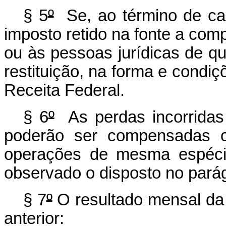
§ 5
º
Se, ao término de cad
imposto retido na fonte a comp
ou às pessoas jurídicas de que
restituição, na forma e condiç
Receita Federal.
§ 6
º
As perdas incorrida
poderão ser compensadas c
operações de mesma espéci
observado o disposto no parág
§ 7
º
O resultado mensal da
anterior: