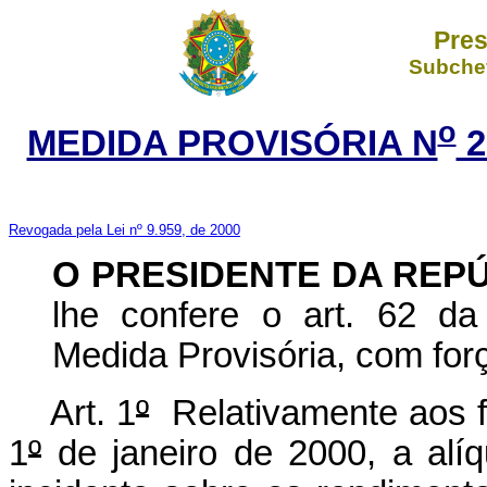
Pres
Subchef
o
MEDIDA PROVISÓRIA N
2
Revogada pela Lei nº 9.959, de 2000
O PRESIDENTE DA REP
lhe confere o art. 62 da
Medida Provisória, com forç
Art. 1
º
Relativamente aos fa
1
º
de janeiro de 2000, a alí