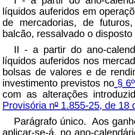
I - a partir do ano-cale
líquidos auferidos em operaçõ
de mercadorias, de futuro
balcão, ressalvado o disposto n
II - a partir do ano-cale
líquidos auferidos nos merca
bolsas de valores e de rend
investimento previstos no
§ 6º
com as alterações introduz
Provisória n
º
1.855-25, de 18
Parágrafo único. Aos ganhos
aplicar-se-á, no ano-calendár