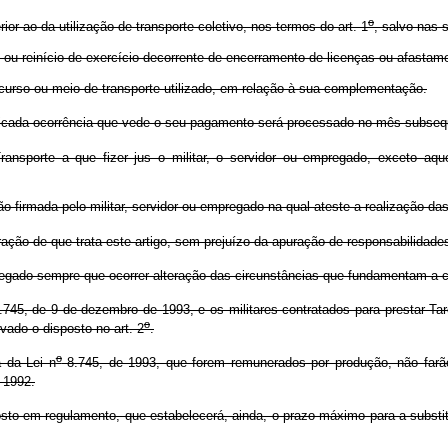
o
r ao da utilização de transporte coletivo, nos termos do art. 1
, salvo nas 
 reinício de exercício decorrente de encerramento de licenças ou afastame
rcurso ou meio de transporte utilizado, em relação à sua complementação.
ificada ocorrência que vede o seu pagamento será processado no mês subseqüe
ransporte a que fizer jus o militar, o servidor ou empregado, exceto a
 firmada pelo militar, servidor ou empregado na qual ateste a realização da
ão de que trata este artigo, sem prejuízo da apuração de responsabilidades a
pregado sempre que ocorrer alteração das circunstâncias que fundamentam a 
745, de 9 de dezembro de 1993, e os militares contratados para prestar Ta
o
vado o disposto no art. 2
.
o
da Lei n
8.745, de 1993, que forem remunerados por produção, não farão 
 1992.
to em regulamento, que estabelecerá, ainda, o prazo máximo para a substit