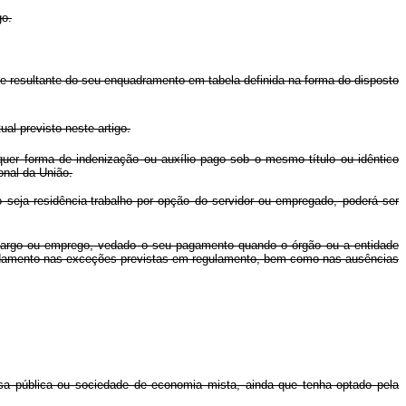
go.
le resultante do seu enquadramento em tabela definida na forma do disposto
ual previsto neste artigo.
uer forma de indenização ou auxílio pago sob o mesmo título ou idêntico
onal da União.
a residência-trabalho por opção do servidor ou empregado, poderá ser
 cargo ou emprego, vedado o seu pagamento quando o órgão ou a entidade
fundamento nas exceções previstas em regulamento, bem como nas ausências
 pública ou sociedade de economia mista, ainda que tenha optado pela