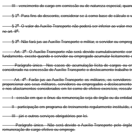
III - vencimento do cargo em comissão ou de natureza especial, quando 
o
§ 1
Para fins do desconto, considerar-se-á como base de cálculo o va
o
§ 2
O valor do Auxílio-Transporte não poderá ser inferior ao valor m
o
no art. 8
.
o
§ 3
Não fará jus ao Auxílio-Transporte o militar, o servidor ou empreg
o
Art. 3
O Auxílio-Transporte não será devido cumulativamente com 
fundamento, exceto quando o servidor ou empregado acumular licitamente ou
Parágrafo único. Nos casos de acumulação lícita de cargos ou empreg
considerado na concessão do Auxílio-Transporte o deslocamento trabalho-tr
o
Art. 4
Farão jus ao Auxílio-Transporte os militares, os servidor
proporcionar aos seus militares, servidores ou empregados o deslocament
e nos afastamentos considerados em lei como de efetivo exercício, ressal
I - cessão em que o ônus da remuneração seja do órgão ou da entidad
II - participação em programa de treinamento regularmente instituído, 
III - júri e outros serviços obrigatórios por lei.
Parágrafo único. Não será devido o Auxílio-Transporte pelo órgão ou
remuneração do cargo efetivo ou emprego.