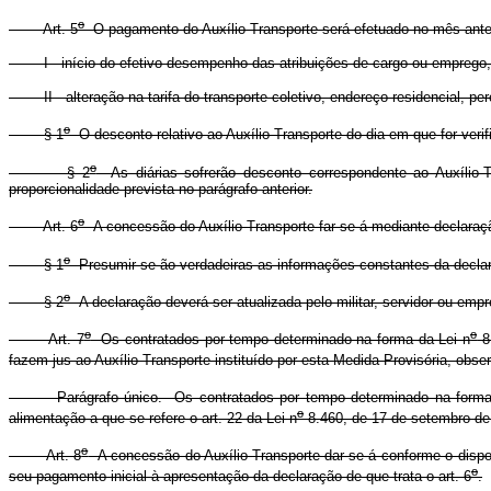
o
Art. 5
O pagamento do Auxílio-Transporte será efetuado no mês anterio
I - início do efetivo desempenho das atribuições de cargo ou emprego, ou
II - alteração na tarifa do transporte coletivo, endereço residencial, pe
o
§ 1
O desconto relativo ao Auxílio-Transporte do dia em que for ver
o
§ 2
As diárias sofrerão desconto correspondente ao Auxílio-T
proporcionalidade prevista no parágrafo anterior.
o
Art. 6
A concessão do Auxílio-Transporte far-se-á mediante declaração
o
§ 1
Presumir-se-ão verdadeiras as informações constantes da declaraç
o
§ 2
A declaração deverá ser atualizada pelo militar, servidor ou em
o
o
Art. 7
Os contratados por tempo determinado na forma da Lei n
8.
fazem jus ao Auxílio-Transporte instituído por esta Medida Provisória, obser
Parágrafo único. Os contratados por tempo determinado na forma 
o
alimentação a que se refere o art. 22 da Lei n
8.460, de 17 de setembro de
o
Art. 8
A concessão do Auxílio-Transporte dar-se-á conforme o dispos
o
seu pagamento inicial à apresentação da declaração de que trata o art. 6
.