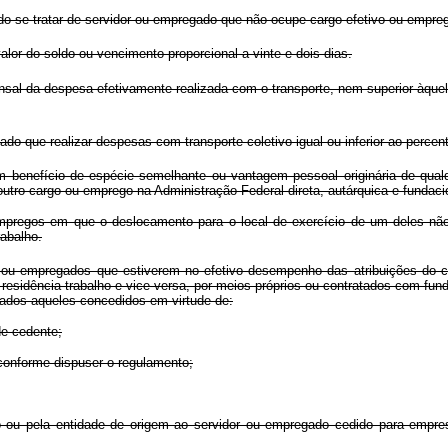
se tratar de servidor ou empregado que não ocupe cargo efetivo ou empre
lor do soldo ou vencimento proporcional a vinte e dois dias.
ensal da despesa efetivamente realizada com o transporte, nem superior àque
ado que realizar despesas com transporte coletivo igual ou inferior ao percent
benefício de espécie semelhante ou vantagem pessoal originária de qualq
tro cargo ou emprego na Administração Federal direta, autárquica e fundaci
os em que o deslocamento para o local de exercício de um deles não sej
abalho.
es ou empregados que estiverem no efetivo desempenho das atribuições do
o residência-trabalho e vice-versa, por meios próprios ou contratados com 
vados aqueles concedidos em virtude de:
e cedente;
conforme dispuser o regulamento;
 pela entidade de origem ao servidor ou empregado cedido para empresa