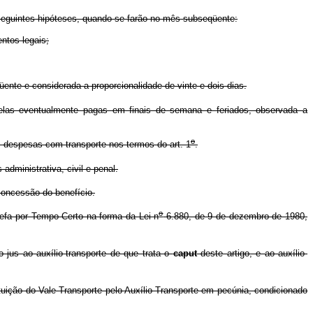
seguintes hipóteses, quando se farão no mês subseqüente:
ntos legais;
nte e considerada a proporcionalidade de vinte e dois dias.
quelas eventualmente pagas em finais de semana e feriados, observada a
o
s despesas com transporte nos termos do art. 1
.
dministrativa, civil e penal.
concessão do benefício.
o
refa por Tempo Certo na forma da Lei n
6.880, de 9 de dezembro de 1980,
jus ao auxílio-transporte de que trata o
caput
deste artigo, e ao auxílio-
uição do Vale-Transporte pelo Auxílio-Transporte em pecúnia, condicionado