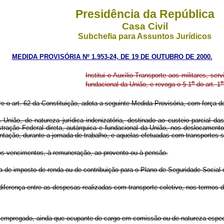
Presidência da República
Casa Civil
Subchefia para Assuntos Jurídicos
MEDIDA PROVISÓRIA Nº 1.953-24, DE 19 DE OUTUBRO DE 2000.
Institui o Auxílio-Transporte aos militares, se
o
o
fundacional da União, e revoga o § 1
do art. 1
re o art. 62 da Constituição, adota a seguinte Medida Provisória, com força de
União, de natureza jurídica indenizatória, destinado ao custeio parcial da
stração Federal direta, autárquica e fundacional da União, nos deslocament
tação, durante a jornada de trabalho, e aquelas efetuadas com transportes s
aos vencimentos, à remuneração, ao provento ou à pensão.
a de imposto de renda ou de contribuição para o Plano de Seguridade Social 
iferença entre as despesas realizadas com transporte coletivo, nos termos do 
empregado, ainda que ocupante de cargo em comissão ou de natureza espec