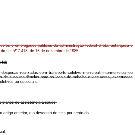
rvidores e empregados públicos da administração federal direta, autárquica e
o
da Lei n
7.418, de 16 de dezembro de 1985.
 lei:
s despesas realizadas com transporte coletivo municipal, intermunicipal ou
os de suas residências para os locais de trabalho e vice-versa, excetuadas
eletivos ou especiais.
e planos de assistência à saúde.
artigo anterior, e o desconto de seis por cento do:
ial;