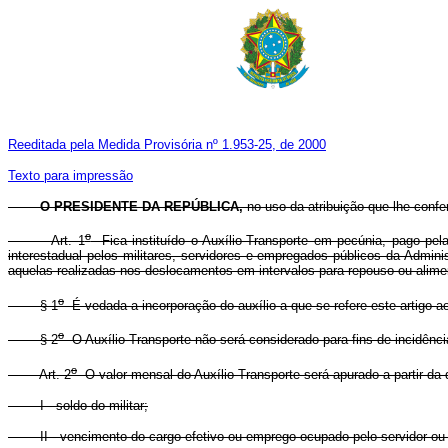
Reeditada pela Medida Provisória nº 1.953-25, de 2000
Texto para impressão
O PRESIDENTE DA REPÚBLICA,
no uso da atribuição que lhe confe
o
Art. 1
Fica instituído o Auxílio-Transporte em pecúnia, pago pela 
interestadual pelos militares, servidores e empregados públicos da Admini
aquelas realizadas nos deslocamentos em intervalos para repouso ou alimen
o
§ 1
É vedada a incorporação do auxílio a que se refere este artigo 
o
§ 2
O Auxílio-Transporte não será considerado para fins de incidênci
o
Art. 2
O valor mensal do Auxílio-Transporte será apurado a partir da d
I - soldo do militar;
II - vencimento do cargo efetivo ou emprego ocupado pelo servidor ou 