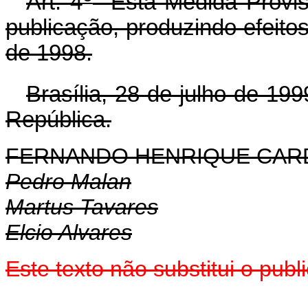
Art. 4
Esta Medida Provisó
publicação, produzindo efeitos 
de 1998.
Brasília, 28 de julho de 199
República.
FERNANDO HENRIQUE CA
Pedro Malan
Martus Tavares
Elcio Alvares
Este texto não substitui o pub