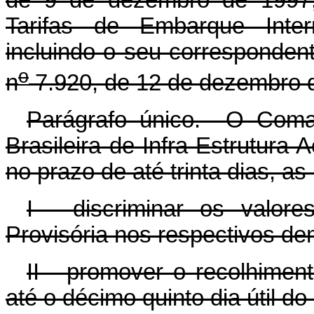
Tarifas de Embarque Intern
incluindo o seu correspondente
o
n
7.920, de 12 de dezembro 
Parágrafo único. O Coma
Brasileira de Infra-Estrutura
no prazo de até trinta dias, a
I - discriminar os valor
Provisória nos respectivos de
II - promover o recolhimen
até o décimo quinto dia útil 