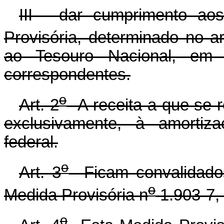
III - dar cumprimento aos
Provisória, determinado no ar
ao Tesouro Nacional, em 
correspondentes.
o
Art. 2
A receita a que se re
exclusivamente, à amortiza
federal.
o
Art. 3
Ficam convalidados
o
Medida Provisória n
1.903-7, 
o