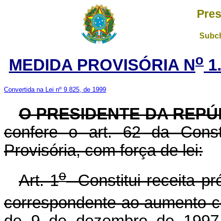
Pres
Subch
o
MEDIDA PROVISÓRIA N
1.
Convertida na Lei nº 9.825, de 1999
O PRESIDENTE DA REPÚ
confere o art. 62 da Const
Provisória, com força de lei:
o
Art. 1
Constitui receita pr
correspondente ao aumento co
de 9 de dezembro de 1997, 