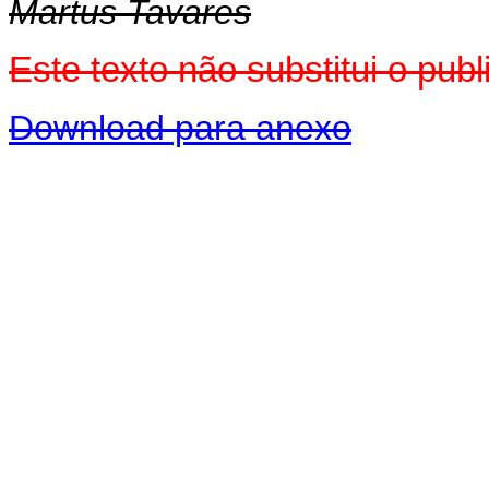
Martus Tavares
Este texto não substitui o pub
Download para anexo