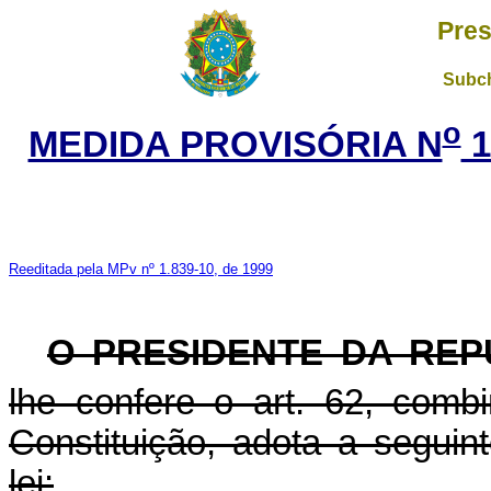
Pres
Subch
o
MEDIDA PROVISÓRIA N
1
Reeditada pela MPv nº 1.839-10, de 1999
O PRESIDENTE DA REP
lhe confere o art. 62, com
Constituição, adota a seguin
lei: