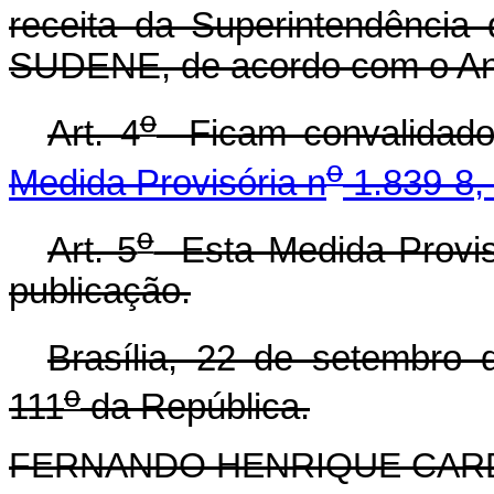
receita da Superintendência
SUDENE, de acordo com o Anex
o
Art. 4
Ficam convalidados
o
Medida Provisória n
1.839-8,
o
Art. 5
Esta Medida Provisó
publicação.
Brasília, 22 de setembro 
o
111
da República.
FERNANDO HENRIQUE CA