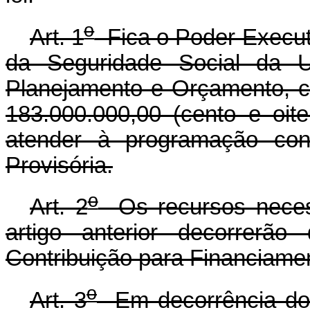
o
Art. 1
Fica o Poder Executi
da Seguridade Social da U
Planejamento e Orçamento, cr
183.000.000,00 (cento e oite
atender à programação con
Provisória.
o
Art. 2
Os recursos necess
artigo anterior decorrerã
Contribuição para Financiame
o
Art. 3
Em decorrência do d