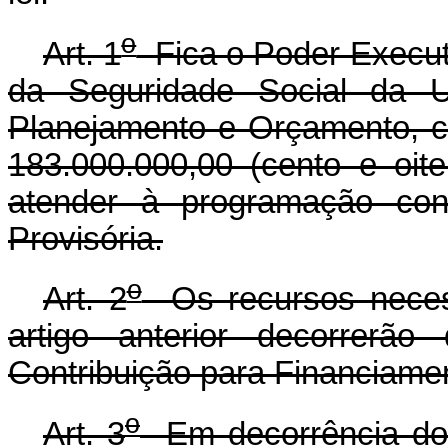
o
Art. 1
Fica o Poder Executi
da Seguridade Social da U
Planejamento e Orçamento, cr
183.000.000,00 (cento e oite
atender à programação con
Provisória.
o
Art. 2
Os recursos necess
artigo anterior decorrerã
Contribuição para Financiame
o
Art. 3
Em decorrência do d