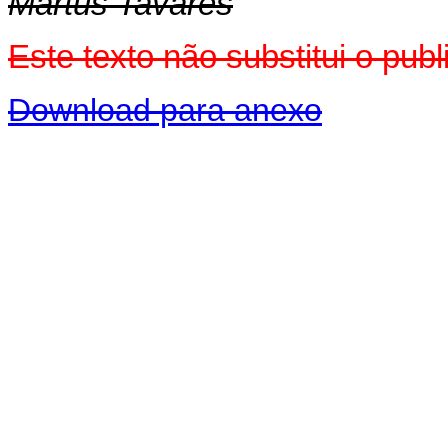
Martus Tavares
Este texto não substitui o pub
Download para anexo