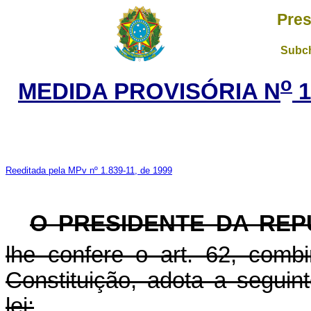
Pres
Subch
o
MEDIDA PROVISÓRIA N
1
Reeditada pela MPv nº 1.839-11, de 1999
O PRESIDENTE DA REP
lhe confere o art. 62, com
Constituição, adota a seguin
lei: