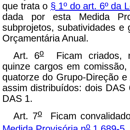
que trata o
§ 1º do art. 6º da 
dada por esta Medida Pro
subprojetos, subatividades e
Orçamentária Anual.
o
Art. 6
Ficam criados, na
quinze cargos em comissão,
quatorze do Grupo-Direção e
assim distribuídos: dois DAS
DAS 1.
o
Art. 7
Ficam convalidado
o
Medida Provisória n
1.689-5,