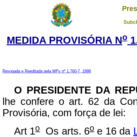
Pres
Subch
o
MEDIDA PROVISÓRIA N
1
Revogada e Reeditada pela MPv nº 1.760-7, 1998
O PRESIDENTE DA REP
lhe confere o art. 62 da Con
Provisória, com força de lei:
o
o
Art 1
Os arts. 6
e 16 da