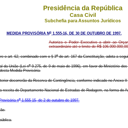
Presidência da República
Casa Civil
Subchefia para Assuntos Jurídicos
o
MEDIDA PROVISÓRIA N
1.555-16, DE 30 DE OUTUBRO DE 1997.
Autoriza o Poder Executivo a abrir ao Orçam
extraordinário até o limite de R$ 106.000.000,00
o
ere o art. 62, combinado com o § 3
do art. 167 da Constituição, adota a segui
o
l da União (Lei n
9.275, de 9 de maio de 1996), em favor do Ministério dos T
 desta Medida Provisória.
erior decorrerão da Reserva de Contingência, conforme indicado no Anexo II
a a receita do Departamento Nacional de Estradas de Rodagem, na forma do An
o
rovisória n
1.555-15, de 2 de outubro de 1997.
ção.
ública.