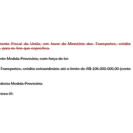
ento Fiscal da União, em favor do Ministério dos Transportes, crédito
, para os fins que especifica.
nte Medida Provisória, com força de lei:
ransportes, crédito extraordinário até o limite de R$ 106.000.000,00 (cento
 desta Medida Provisória.
exo III.