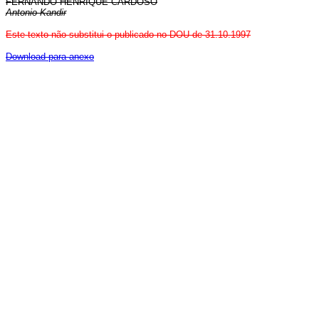
FERNANDO HENRIQUE CARDOSO
Antonio Kandir
Este texto não substitui o publicado no DOU de 31.10.1997
Download para anexo