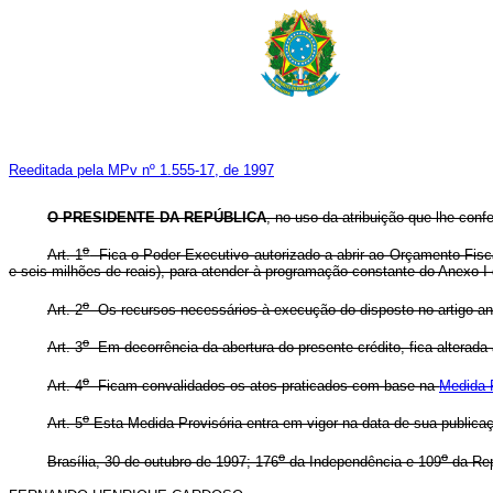
Reeditada pela MPv nº 1.555-17, de 1997
O PRESIDENTE DA REPÚBLICA
, no uso da atribuição que lhe conf
o
Art. 1
Fica o Poder Executivo autorizado a abrir ao Orçamento Fisca
e seis milhões de reais), para atender à programação constante do Anexo I
o
Art. 2
Os recursos necessários à execução do disposto no artigo ant
o
Art. 3
Em decorrência da abertura do presente crédito, fica alterad
o
Art. 4
Ficam convalidados os atos praticados com base na
Medida P
o
Art. 5
Esta Medida Provisória entra em vigor na data de sua publica
o
o
Brasília, 30 de outubro de 1997; 176
da Independência e 109
da Rep