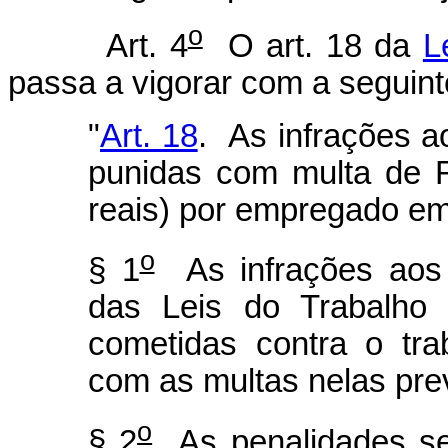
o
Art. 4
O art. 18 da
L
passa a vigorar com a seguint
"
Art. 18
. As infrações a
punidas com multa de R
reais) por empregado em 
o
§ 1
As infrações aos 
das Leis do Trabalho 
cometidas contra o tra
com as multas nelas prev
o
§ 2
As penalidades ser