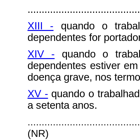
........................................
XIII -
quando o trabal
dependentes for portador
XIV -
quando o trabal
dependentes estiver em 
doença grave, nos termo
XV -
quando o trabalhado
a setenta anos.
.......................................
(NR)