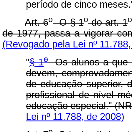
período de cinco meses.
o
o
Art. 6
O § 1
do art. 1
de 1977, passa a vigorar co
(Revogado pela Lei nº 11.788,
o
"
§ 1
Os alunos a que 
devem, comprovadament
de educação superior, 
profissional de nível m
educação especial." (NR
Lei nº 11.788, de 2008)
o