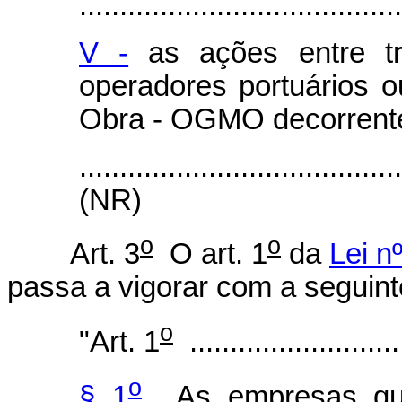
........................................
V -
as ações entre tr
operadores portuários 
Obra - OGMO decorrentes
.......................................
(NR)
o
o
Art. 3
O art. 1
da
Lei n
passa a vigorar com a seguint
o
"Art. 1
...........................
o
§ 1
As empresas que