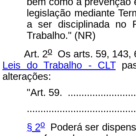
bem como a prevenção e
legislação mediante Te
a ser disciplinada no
Trabalho." (NR)
o
Art. 2
Os arts. 59, 143,
Leis do Trabalho - CLT
pas
alterações:
"Art. 59. ...........................
........................................
o
§ 2
Poderá ser dispensa