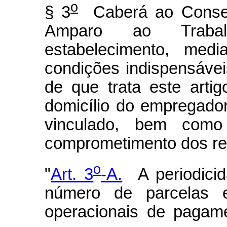
o
§ 3
Caberá ao Conselh
Amparo ao Trab
estabelecimento, medi
condições indispensávei
de que trata este artig
domicílio do empregador
vinculado, bem como 
comprometimento dos re
o
"
Art. 3
-A.
A periodicida
número de parcelas 
operacionais de pagame