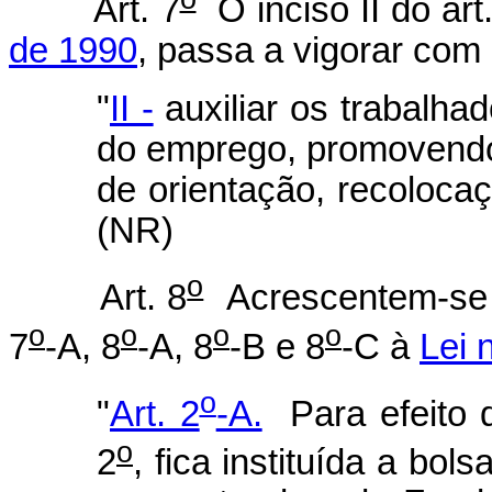
Art. 7
O inciso II do art.
de 1990
, passa a vigorar com
"
II -
auxiliar os trabalha
do emprego, promovendo,
de orientação, recolocaçã
(NR)
o
Art. 8
Acrescentem-se o
o
o
o
o
7
-A, 8
-A, 8
-B e 8
-C à
Lei 
o
"
Art. 2
-A.
Para efeito do
o
2
, fica instituída a bols