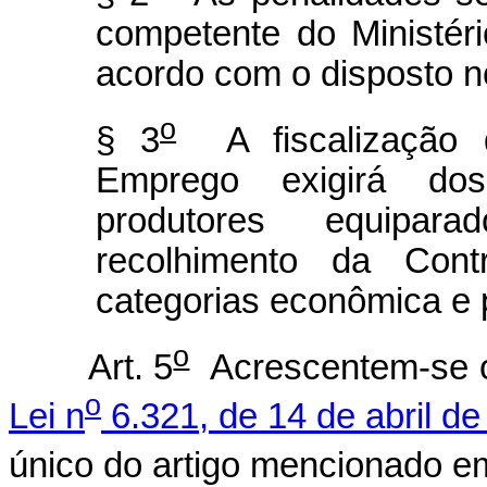
competente do Ministér
acordo com o disposto no
o
§ 3
A fiscalização d
Emprego exigirá do
produtores equipa
recolhimento da Contr
categorias econômica e p
o
Art. 5
Acrescentem-se o
o
Lei n
6.321, de 14 de abril d
único do artigo mencionado e