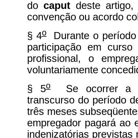
do
caput
deste artigo,
convenção ou acordo col
o
§ 4
Durante o período 
participação em curso
profissional, o empre
voluntariamente concedi
o
§ 5
Se ocorrer a d
transcurso do período d
três meses subseqüentes
empregador pagará ao 
indenizatórias previstas 