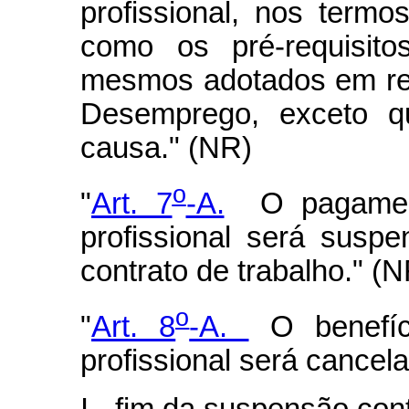
profissional, nos termo
como os pré-requisito
mesmos adotados em rel
Desemprego, exceto q
causa." (NR)
o
"
Art. 7
-A.
O pagamento
profissional será susp
contrato de trabalho." (
o
"
Art. 8
-A.
O benefíci
profissional será cancel