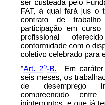
ser custeada pelo Fund
FAT, à qual fará jus o 
contrato de trabalh
participação em curso
profissional ofere
conformidade com o dis
coletivo celebrado para e
o
"
Art. 2
-B.
Em caráter e
seis meses, os trabalha
de desemprego inv
compreendido entr
ininterruptos, e que já 