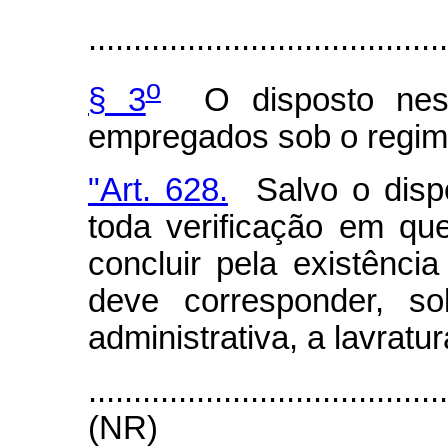
........................................
o
§ 3
O disposto neste
empregados sob o regime
"Art. 628.
Salvo o dispo
toda verificação em que
concluir pela existência
deve corresponder, so
administrativa, a lavratu
.......................................
(NR)