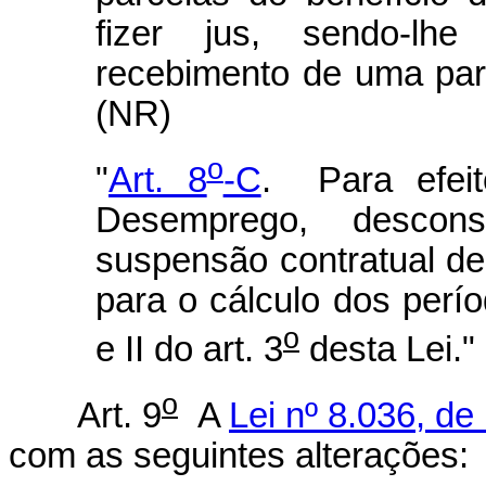
fizer jus, sendo-lh
recebimento de uma pa
(NR)
o
"
Art. 8
-C
. Para efeit
Desemprego, descons
suspensão contratual de 
para o cálculo dos perío
o
e II do art. 3
desta Lei."
o
Art. 9
A
Lei nº 8.036, d
com as seguintes alterações: