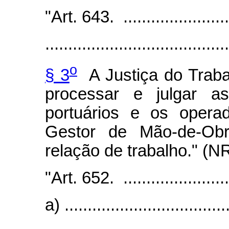
"Art. 643. ..........................
........................................
o
§ 3
A Justiça do Traba
processar e julgar as
portuários e os opera
Gestor de Mão-de-Ob
relação de trabalho." (N
"Art. 652. ..........................
a) ....................................