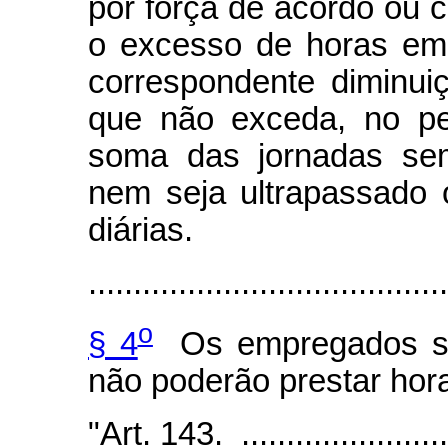
por força de acordo ou c
o excesso de horas em
correspondente diminui
que não exceda, no p
soma das jornadas sem
nem seja ultrapassado 
diárias.
........................................
o
§ 4
Os empregados sob
não poderão prestar hora
"Art. 143. ..........................