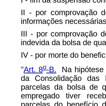
I - fim da suspensão cont
II - por comprovação d
informações necessárias 
III - por comprovação 
indevida da bolsa de qual
IV - por morte do benefic
o
"
Art. 8
-B.
Na hipótese p
da Consolidação das 
parcelas da bolsa de qu
empregado tiver rece
parcelas do benefício