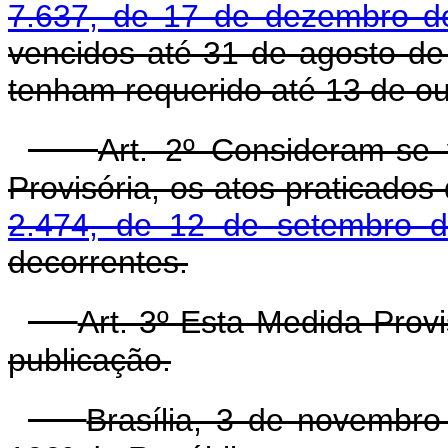
7.637, de 17 de dezembro d
vencidos até 31 de agosto de
tenham requerido até 13 de ou
Art. 2º Consideram-se 
Provisória, os atos praticados
2.474, de 12 de setembro 
decorrentes.
Art. 3º Esta Medida Prov
publicação.
Brasília, 3 de novembr