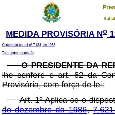
Pres
Subch
o
MEDIDA PROVISÓRIA N
1
Convertida na Lei nº 7.681, de 1988
Texto para impressão
O PRESIDENTE DA RE
lhe confere o art. 62 da Con
Provisória, com força de lei:
Art. 1º Aplica-se o dispo
de dezembro de 1986
,
7.621