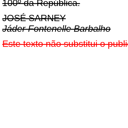
100º da República.
JOSÉ SARNEY
Jáder Fontenelle Barbalho
Este texto não substitui o pu