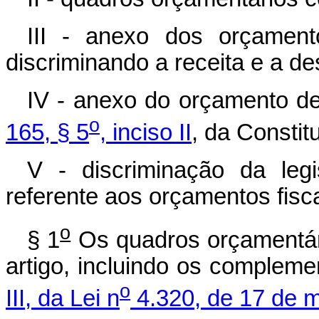
III - anexo dos orçamento
discriminando a receita e a de
IV - anexo do orçamento de
o
165, § 5
, inciso II
, da Constit
V - discriminação da leg
referente aos orçamentos fisca
o
§ 1
Os quadros orçamentário
artigo, incluindo os complem
o
III, da Lei n
4.320, de 17 de 