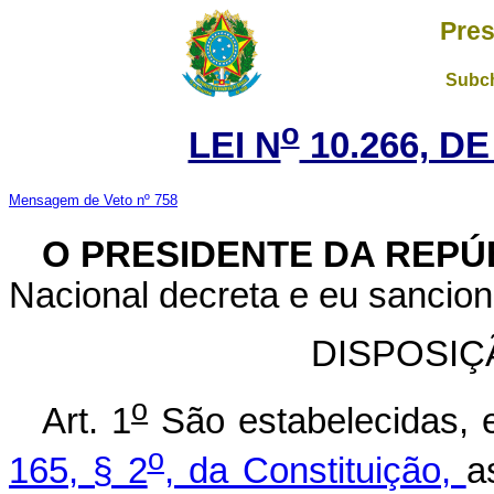
Pres
Subch
o
LEI N
10.266, DE
Mensagem de Veto nº 758
O PRESIDENTE DA REPÚ
Nacional decreta e eu sancion
DISPOSIÇ
o
Art. 1
São estabelecidas, 
o
165, § 2
, da Constituição,
a