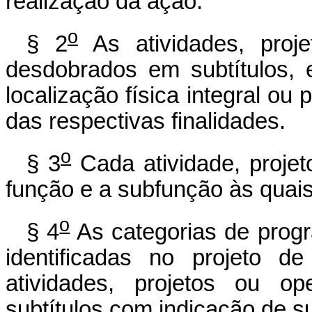
realização da ação.
o
§ 2
As atividades, proj
desdobrados em subtítulos, 
localização física integral ou
das respectivas finalidades.
o
§ 3
Cada atividade, projeto
função e a subfunção às quais
o
§ 4
As categorias de progr
identificadas no projeto d
atividades, projetos ou op
subtítulos com indicação de s