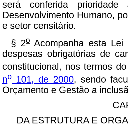
será conferida prioridad
Desenvolvimento Humano, pod
e setor censitário.
o
§ 2
Acompanha esta Lei r
despesas obrigatórias de ca
constitucional, nos termos d
o
n
101, de 2000
, sendo facu
Orçamento e Gestão a inclus
CAP
DA ESTRUTURA E ORG