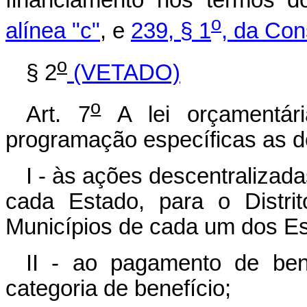
financiamento nos termos 
o
alínea "c"
, e
239, § 1
, da Con
o
§ 2
(VETADO)
o
Art. 7
A lei orçamentári
programação específicas as d
I - às ações descentralizada
cada Estado, para o Distri
Municípios de cada um dos Es
II - ao pagamento de bene
categoria de benefício;