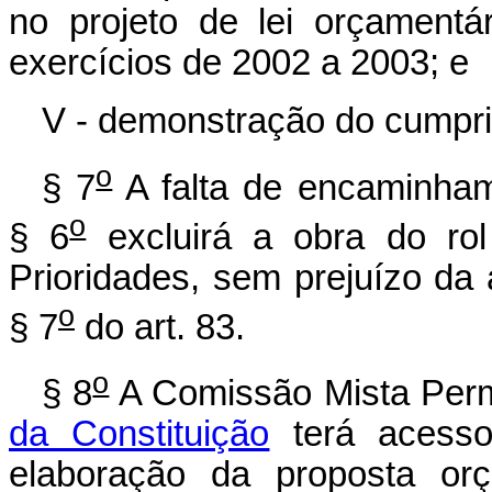
no projeto de lei orçamentár
exercícios de 2002 a 2003; e
V - demonstração do cumpri
o
§ 7
A falta de encaminham
o
§ 6
excluirá a obra do ro
Prioridades, sem prejuízo da
o
§ 7
do art. 83.
o
§ 8
A Comissão Mista Perm
da Constituição
terá acesso
elaboração da proposta orç