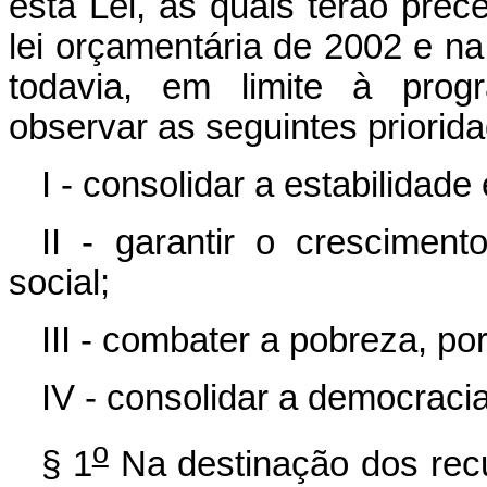
esta Lei, as quais terão pre
lei orçamentária de 2002 e na
todavia, em limite à pro
observar as seguintes priorid
I - consolidar a estabilidad
II - garantir o crescimen
social;
III - combater a pobreza, po
IV - consolidar a democraci
o
§ 1
Na destinação dos recu