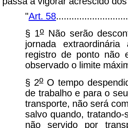
passa a vigorar acrescido dos
"
Art. 58
............................
o
§ 1
Não serão descon
jornada extraordinári
registro de ponto não 
observado o limite máxim
o
§ 2
O tempo despendido
de trabalho e para o seu
transporte, não será com
salvo quando, tratando-s
não servido por trans