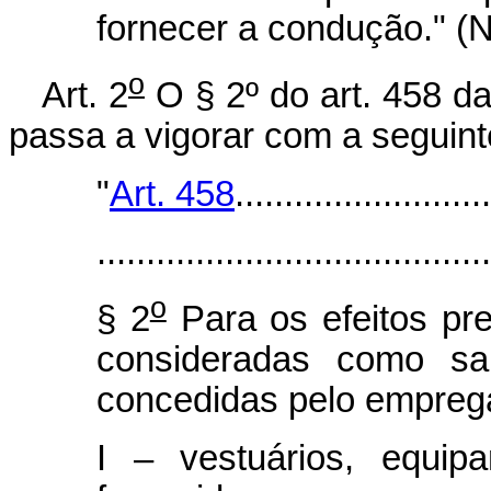
fornecer a condução." (
o
Art. 2
O § 2º do art. 458 d
passa a vigorar com a seguint
"
Art. 458
..........................
........................................
o
§ 2
Para os efeitos pre
consideradas como sal
concedidas pelo empreg
I – vestuários, equip