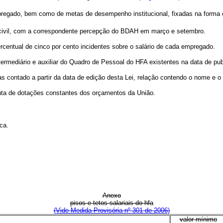
egado, bem como de metas de desempenho institucional, fixadas na forma e
re civil, com a correspondente percepção do BDAH em março e setembro.
centual de cinco por cento incidentes sobre o salário de cada empregado.
ntermediário e auxiliar do Quadro de Pessoal do HFA existentes na data de pub
ias contado a partir da data de edição desta Lei, relação contendo o nome e o 
onta de dotações constantes dos orçamentos da União.
ca.
Anexo
pisos e tetos salariais do hfa
(Vide Medida Provisória nº 301 de 2006)
valor mínimo