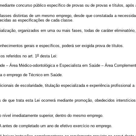
mediante concurso público específico de provas ou de provas e títulos, após
 classes distintas de um mesmo emprego, desde que constatada a necessida
decidas as especificações de cada classe.
lização, organizados em uma ou mais fases, todas de caráter eliminatório, 
hecimentos gerais e específicos, poderá ser exigida prova de títulos.
o
s referidos no art. 1
desta Lei:
aúde – Área Médico-odontológica e Especialista em Saúde – Área Complement
para o emprego de Técnico em Saúde.
icionais de escolaridade, titulação especializada e experiência profissional 
ue trata esta Lei ocorrerá mediante promoção, obedecidos interstícios, 
 nível imediatamente superior, dentro do mesmo emprego.
antes de completado um ano de efetivo exercício no emprego.