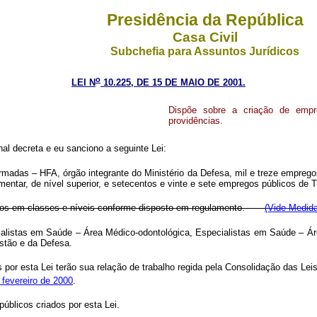
Presidência da República
Casa Civil
Subchefia para Assuntos Jurídicos
o
LEI N
10.225, DE 15 DE MAIO DE 2001.
Dispõe sobre a criação de empr
providências.
l decreta e eu sanciono a seguinte Lei:
adas – HFA, órgão integrante do Ministério da Defesa, mil e treze emprego
ntar, de nível superior, e setecentos e vinte e sete empregos públicos de 
zados em classes e níveis conforme disposto em regulamento.
(Vide Medida
alistas em Saúde – Área Médico-odontológica, Especialistas em Saúde – Á
stão e da Defesa.
or esta Lei terão sua relação de trabalho regida pela Consolidação das Leis
 fevereiro de 2000
.
úblicos criados por esta Lei.