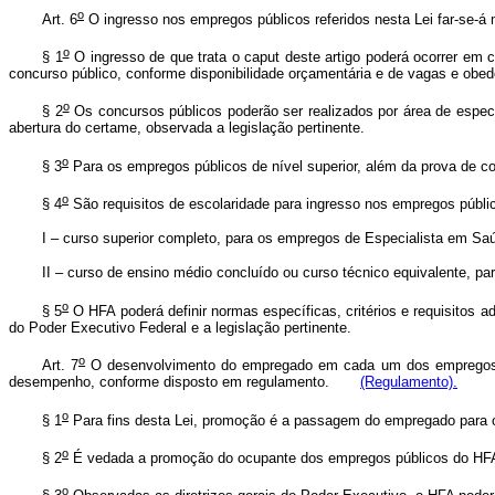
o
Art. 6
O ingresso nos empregos públicos referidos nesta Lei far-se-á 
o
§ 1
O ingresso de que trata o caput deste artigo poderá ocorrer em
concurso público, conforme disponibilidade orçamentária e de vagas e obe
o
§ 2
Os concursos públicos poderão ser realizados por área de especia
abertura do certame, observada a legislação pertinente.
o
§ 3
Para os empregos públicos de nível superior, além da prova de con
o
§ 4
São requisitos de escolaridade para ingresso nos empregos público
I – curso superior completo, para os empregos de Especialista em S
II – curso de ensino médio concluído ou curso técnico equivalente, 
o
§ 5
O HFA poderá definir normas específicas, critérios e requisitos ad
do Poder Executivo Federal e a legislação pertinente.
o
Art. 7
O desenvolvimento do empregado em cada um dos empregos de q
desempenho, conforme disposto em regulamento.
(Regulamento).
o
§ 1
Para fins desta Lei, promoção é a passagem do empregado para o
o
§ 2
É vedada a promoção do ocupante dos empregos públicos do HFA 
o