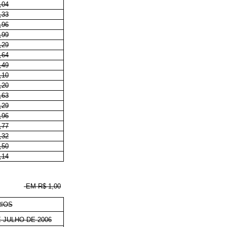
,04
,33
,96
,99
,29
,64
,49
,10
,20
,63
,29
,96
,77
,32
,50
,14
EM R$ 1,00
IOS
 JULHO DE 2006