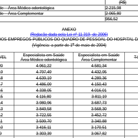
(R$)
de – Área Médico-odontológica
2.215,98
de – Área Complementar
2.065,80
956,52
ANEXO
(Redação dada pela Lei nº 11.319, de 2006)
 DOS EMPREGOS PÚBLICOS DO QUADRO DE PESSOAL DO HOSPITAL 
o
(Vigência: a partir de 1
de maio de 2004)
Especialista em Saúde
Especialista em Saúde
VEL
T
Área Médico-odontológica
Área Complementar
20
4.961,22
4.581,34
19
4.797,49
4.432,95
18
4.639,19
4.289,36
17
4.486,09
4.150,43
16
4.338,05
4.016,01
15
4.116,80
3.811,19
14
3.980,96
3.687,73
13
3.849,58
3.568,30
12
3.722,55
3.452,72
11
3.599,70
3.340,88
10
3.416,11
3.170,51
9
3.303,39
3.067,82