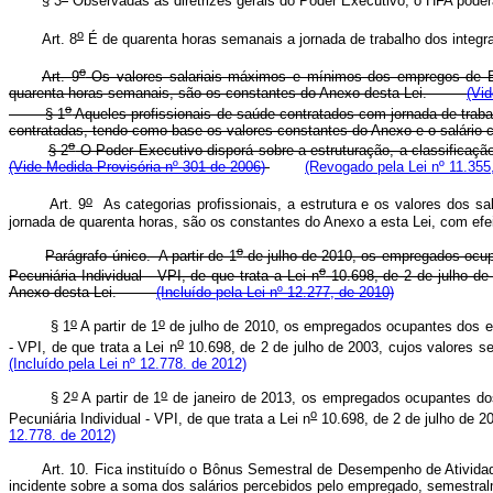
§ 3
Observadas as diretrizes gerais do Poder Executivo, o HFA poderá
o
Art. 8
É de quarenta horas semanais a jornada de trabalho dos integra
o
Art. 9
Os valores salariais máximos e mínimos dos empregos de E
quarenta horas semanais, são os constantes do Anexo desta Lei.
(Vid
o
§ 1
Aqueles profissionais de saúde contratados com jornada de trabalh
contratadas, tendo como base os valores constantes do Anexo e o salário c
o
§ 2
O Poder Executivo disporá sobre a estruturação, a classificação
(Vide Medida Provisória nº 301 de 2006)
(Revogado pela Lei nº 11.355
o
Art. 9
As categorias profissionais, a estrutura e os valores dos 
jornada de quarenta horas, são os constantes do Anexo a esta Lei, com efeit
o
Parágrafo único. A partir de 1
de julho de 2010, os empregados ocupa
o
Pecuniária Individual - VPI, de que trata a Lei n
10.698, de 2 de julho de
Anexo desta Lei.
(Incluído pela Lei nº 12.277, de 2010)
o
o
§ 1
A partir de 1
de julho de 2010, os empregados ocupantes dos em
o
- VPI, de que trata a Lei n
10.698, de 2 de julho de 2003, cujos valores 
(Incluído pela Lei nº 12.778. de 2012)
o
o
§ 2
A partir de 1
de janeiro de 2013, os empregados ocupantes do
o
Pecuniária Individual - VPI, de que trata a Lei n
10.698, de 2 de julho de 2
12.778. de 2012)
Art. 10. Fica instituído o Bônus Semestral de Desempenho de Ativida
incidente sobre a soma dos salários percebidos pelo empregado, semes