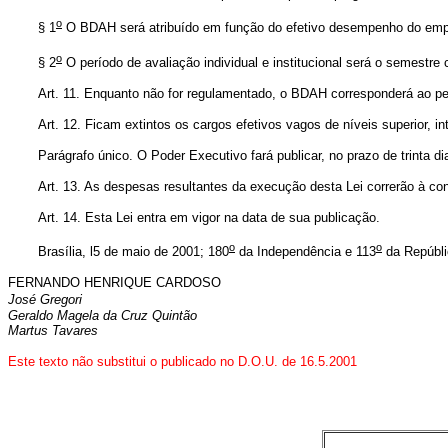
o
§ 1
O BDAH será atribuído em função do efetivo desempenho do empr
o
§ 2
O período de avaliação individual e institucional será o semest
Art. 11. Enquanto não for regulamentado, o BDAH corresponderá ao per
Art. 12. Ficam extintos os cargos efetivos vagos de níveis superior, i
Parágrafo único. O Poder Executivo fará publicar, no prazo de trinta d
Art. 13. As despesas resultantes da execução desta Lei correrão à c
Art. 14. Esta Lei entra em vigor na data de sua publicação.
o
o
Brasília, l5 de maio de 2001; 180
da Independência e 113
da Repúbli
FERNANDO HENRIQUE CARDOSO
José Gregori
Geraldo Magela da Cruz Quintão
Martus Tavares
Este texto não substitui o publicado no D.O.U. de 16.5.2001
X