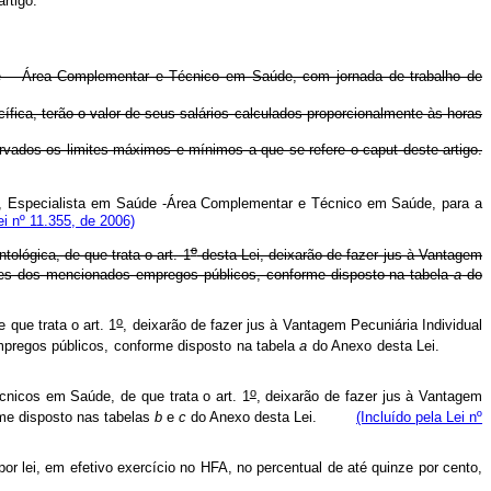
rtigo.
e – Área Complementar e Técnico em Saúde, com jornada de trabalho de
cífica, terão o valor de seus salários calculados proporcionalmente às horas
ervados os limites máximos e mínimos a que se refere o caput deste artigo.
ca, Especialista em Saúde -Área Complementar e Técnico em Saúde, para a
i nº 11.355, de 2006)
o
lógica, de que trata o art. 1
desta Lei, deixarão de fazer jus à Vantagem
ntes dos mencionados empregos públicos, conforme disposto na tabela
a
do
o
que trata o art. 1
, deixarão de fazer jus à Vantagem Pecuniária Individual
mpregos públicos, conforme disposto na tabela
a
do Anexo desta Lei.
o
nicos em Saúde, de que trata o art. 1
, deixarão de fazer jus à Vantagem
rme disposto nas tabelas
b
e
c
do Anexo desta Lei.
(Incluído pela Lei nº
 lei, em efetivo exercício no HFA, no percentual de até quinze por cento,