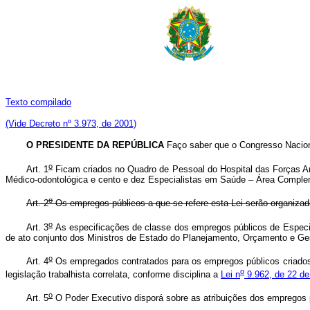
Texto compilado
(Vide Decreto nº 3.973, de 2001)
O PRESIDENTE DA REPÚBLICA
Faço saber que o Congresso Naciona
o
Art. 1
Ficam criados no Quadro de Pessoal do Hospital das Forças Arm
Médico-odontológica e cento e dez Especialistas em Saúde – Área Compleme
o
Art. 2
Os empregos públicos a que se refere esta Lei serão organi
o
Art. 3
As especificações de classe dos empregos públicos de Especi
de ato conjunto dos Ministros de Estado do Planejamento, Orçamento e Ge
o
Art. 4
Os empregados contratados para os empregos públicos criados p
o
legislação trabalhista correlata, conforme disciplina a
Lei n
9.962, de 22 de
o
Art. 5
O Poder Executivo disporá sobre as atribuições dos empregos p