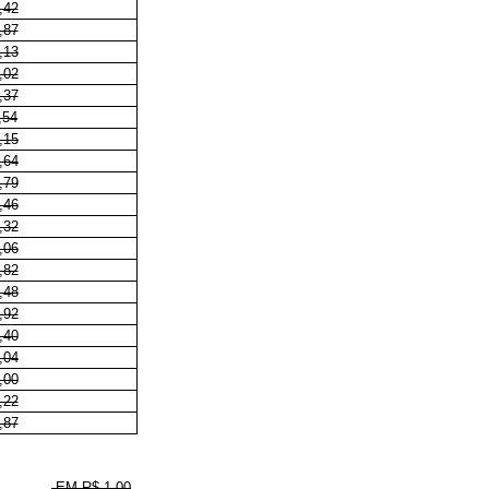
,42
,87
,13
,02
,37
,54
,15
,64
,79
,46
,32
,06
,82
,48
,92
,40
,04
,00
,22
,87
EM R$ 1,00