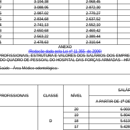
8
3.194,38
2.968,45
7
3.088,95
2.872,30
6
2.987,02
2.779,27
5
2.834,68
2.637,52
4
2.741,13
2.552,10
3
2.650,68
2.469,42
2
2.563,22
2.389,44
1
2.478,63
2.310,64
ANEXO
(Redação dada pela Lei nº 11.355, de 2006)
PROFISSIONAIS, ESTRUTURA E VALORES DOS SALÁRIOS DOS EMPR
DO QUADRO DE PESSOAL DO
HOSPITAL DAS FORÇAS ARMADAS - HF
 Saúde - Área Médico-odontológica:
SALÁ
PROFISSIONAIS
CLASSE
NÍVEL
o
A PARTIR DE 1
DE
20
6.003
19
5.804
D
18
5.613
17
5.428