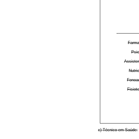
·
Farma
Psic
Assiste
Nutri
Fonoau
Fisiot
c) Técnico em Saúde: