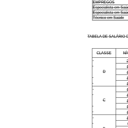
EMPREGOS
Especialista em Saú
Especialista em Saú
Técnico em Saúde
TABELA DE SALÁRIO
CLASSE
NÍ
D
C