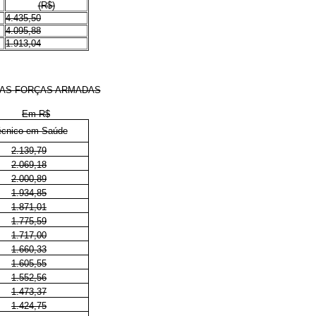
(R$)
4.435,50
4.095,88
1.913,04
DAS FORÇAS ARMADAS
Em R$
écnico em Saúde
2.139,79
2.069,18
2.000,89
1.934,85
1.871,01
1.775,59
1.717,00
1.660,33
1.605,55
1.552,56
1.473,37
1.424,75