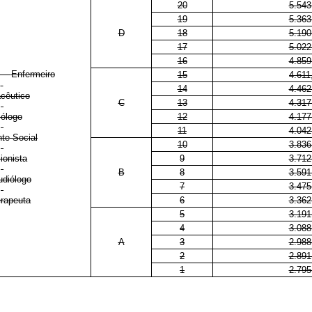
20
5.543
19
5.363
D
18
5.190
17
5.022
16
4.859
Enfermeiro
15
4.611
14
4.462
cêutico
C
13
4.317
ólogo
12
4.177
11
4.042
nte Social
10
3.836
cionista
9
3.712
B
8
3.591
diólogo
7
3.475
erapeuta
6
3.362
5
3.191
4
3.088
A
3
2.988
2
2.891
1
2.795