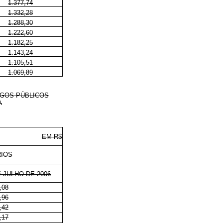
1.377,74
1.332,28
1.288,30
1.222,60
1.182,25
1.143,24
1.105,51
1.069,89
EGOS PÚBLICOS
A
EM R$
RIOS
 JULHO DE 2006
,08
,96
,42
,17