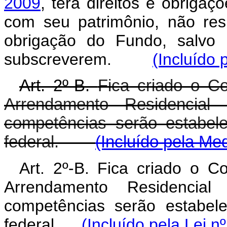
2009
, terá direitos e obrigaç
com seu patrimônio, não res
obrigação do Fundo, salvo 
subscreverem.
(Incluído 
Art. 2º-B.
Fica criado o C
Arrendamento Residencia
competências serão estabel
federal.
(Incluído pela Me
Art. 2º-B. Fica criado o 
Arrendamento Residencia
competências serão estabel
federal.
(Incluído pela Lei n