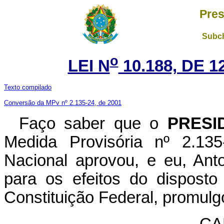
Pres
Subch
o
LEI N
10.188, DE 
Texto compilado
Conversão da MPv nº 2.135-24, de 2001
Faço saber que o
PRESI
Medida Provisória nº 2.13
Nacional aprovou, e eu, Ant
para os efeitos do disposto
Constituição Federal, promulgo
CA