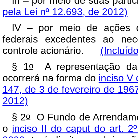
III – por meio de suas par
pela Lei nº 12.693, de 2012)
IV – por meio de ações 
federais excedentes ao ne
controle acionário.
(Incluíd
o
§ 1
A representação da 
ocorrerá na forma do
inciso V 
147, de 3 de fevereiro de 196
2012)
o
§ 2
O Fundo de Arrendament
o
inciso II do caput do art. 2