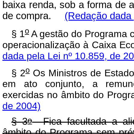
baixa renda, sob a forma de 
de compra.
(Redação dada p
o
§ 1
A gestão do Programa c
operacionalização à Caixa 
dada pela Lei nº 10.859, de 2
o
§ 2
Os Ministros de Estado
em ato conjunto, a remun
exercidas no âmbito do Pr
de 2004)
o
§ 3
Fica facultada a ali
âmbito do Programa sem p