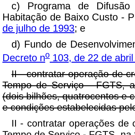
c) Programa de Difusão 
Habitação de Baixo Custo -
de julho de 1993
; e
d) Fundo de Desenvolvimen
o
Decreto n
103, de 22 de abri
II - contratar operação de c
Tempo de Serviço - FGTS, at
(dois bilhões, quatrocentos e 
e condições estabelecidas pe
II - contratar operações de
Tempo de Serviço - FGTS, na f