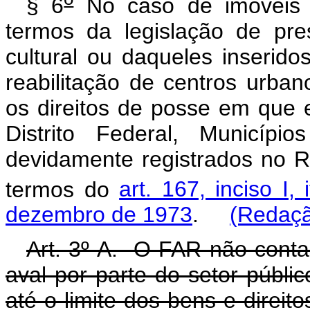
§ 6
No caso de imóveis 
termos da legislação de pre
cultural ou daqueles inserid
reabilitação de centros urban
os direitos de posse em que e
Distrito Federal, Municíp
devidamente registrados no R
termos do
art. 167, inciso I,
dezembro de 1973
.
(Redaçã
Art. 3º-A. O FAR não conta
aval por parte do setor públi
até o limite dos bens e dire