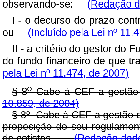
observando-se:
(Redação da
I - o decurso do prazo cont
ou
(Incluído pela Lei nº 11.
II - a critério do gestor do
do fundo financeiro de que t
pela Lei nº 11.474, de 2007)
o
§ 8
Cabe à CEF a gest
10.859, de 2004)
§ 8º Cabe à CEF a gestão d
proposição de seu regulamen
de cotistas.
(Redação dada