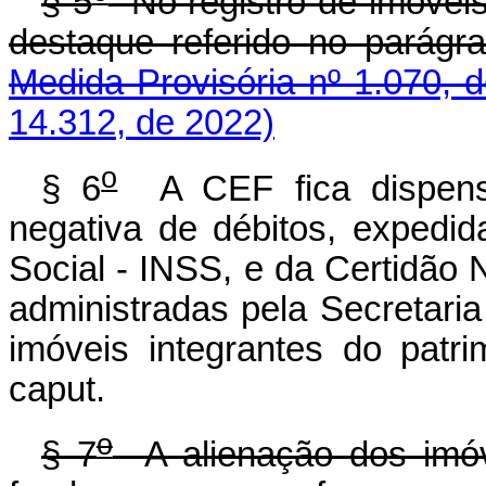
§ 5
No registro de imóveis
destaque referido no parágraf
Medida Provisória nº 1.070, 
14.312, de 2022)
o
§ 6
A CEF fica dispensa
negativa de débitos, expedid
Social - INSS, e da Certidão 
administradas pela Secretaria
imóveis integrantes do patr
caput.
o
§ 7
A alienação dos imóve