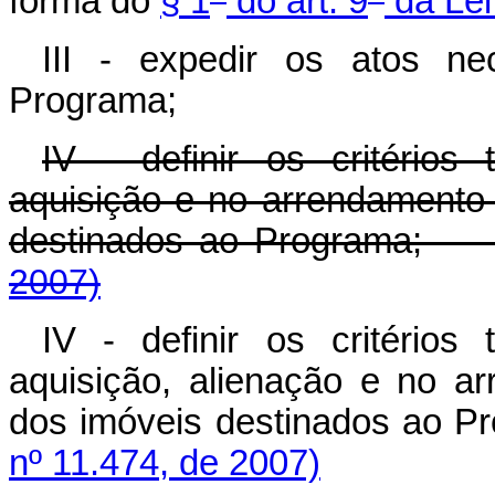
forma do
§ 1
do art. 9
da Lei
III - expedir os atos ne
Programa;
IV - definir os critério
aquisição e no arrendament
destinados ao Programa
2007)
IV - definir os critério
aquisição, alienação e no 
dos imóveis destinados ao
nº 11.474, de 2007)