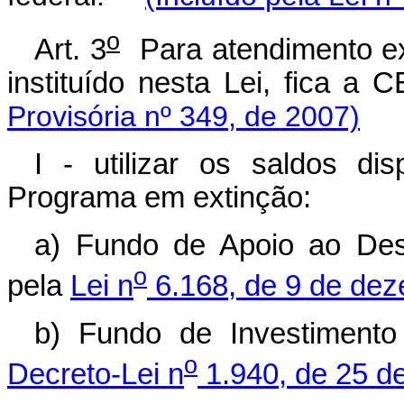
o
Art. 3
Para atendimento ex
instituído nesta Lei, fica
Provisória nº 349, de 2007)
I - utilizar os saldos di
Programa em extinção:
a) Fundo de Apoio ao Dese
o
pela
Lei n
6.168, de 9 de dez
b) Fundo de Investimento
o
Decreto-Lei n
1.940, de 25 d