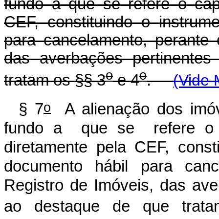
fundo a que se refere o cap
CEF, constituindo o instrum
para cancelamento, perante 
das averbações pertinentes
o
o
tratam os §§ 3
e 4
.
(Vide 
o
§ 7
A alienação dos imóve
fundo a que se refere o ca
diretamente pela CEF, const
documento hábil para canc
Registro de Imóveis, das ave
ao destaque de que trat