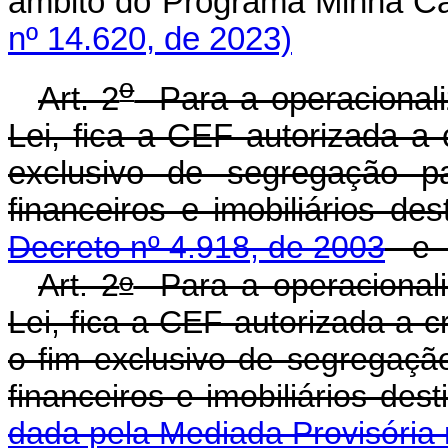
âmbito do Programa Minha 
nº 14.620, de 2023)
o
Art. 2
Para a operacionali
Lei, fica a CEF autorizada a 
exclusivo de segregação pa
financeiros e imobiliári
Decreto nº 4.918, de 2003
e
o
Art. 2
Para a operacionali
Lei, fica a CEF autorizada a c
o fim exclusivo de segregação
financeiros e imobiliários
dada pela Mediada Provisória 