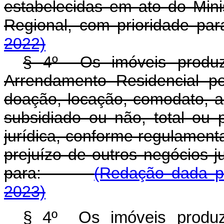
estabelecidas em ato do Min
Regional, com prioridade pa
2022)
§ 4º Os imóveis produz
Arrendamento Residencial p
doação, locação, comodato, 
subsidiado ou não, total ou 
jurídica, conforme regulament
prejuízo de outros negócios j
para:
(Redação dada pe
2023)
§ 4º Os imóveis produz