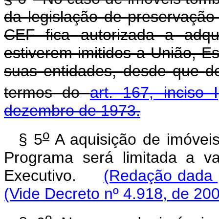
da legislação de preservação d
CEF fica autorizada a adqu
estiverem imitidos a União, Es
suas entidades, desde que d
termos do
art. 167, inciso 
dezembro de 1973.
o
§ 5
A aquisição de imóveis
Programa será limitada a va
Executivo.
(Redação dada p
(Vide Decreto nº 4.918, de 20
o