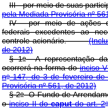
III - por meio de suas par
pela Mediada Provisória nº 56
IV - por meio de ações 
federais excedentes ao ne
controle acionário.
(Incl
de 2012)
o
§ 1
A representação da 
ocorrerá na forma do
inciso 
o
n
147, de 3 de fevereiro de
Provisória nº 561, de 2012)
o
§ 2
O Fundo de Arrendament
o
inciso II do
caput
do art. 2