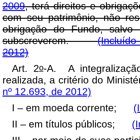
2009
, terá direitos e obrigaç
com seu patrimônio, não res
obrigação do Fundo, salvo 
subscreverem.
(Incluído
2012)
o
Art. 2
-A.
A integralizaç
realizada, a critério do Min
nº 12.693, de 2012)
I – em moeda corrente;
(
II – em títulos públicos;
(