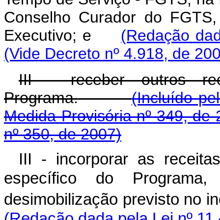
Conselho Curador do FGTS, a
Executivo; e
(Redação dad
(Vide Decreto nº 4.918, de 20
III - receber outros r
Programa.
(Incluído pe
Medida Provisória nº 349, de 
nº 350, de 2007)
III - incorporar as receit
específico do Programa,
desimobilização previsto no in
(Redação dada pela Lei nº 11.