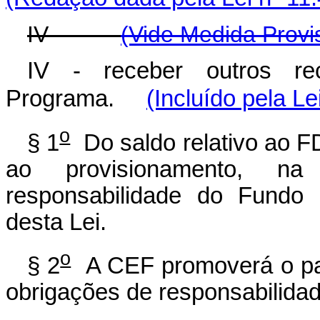
IV -
(Vide Medida Provi
IV - receber outros r
Programa.
(Incluído pela Le
o
§ 1
Do saldo relativo ao F
ao provisionamento, na
responsabilidade do Fundo 
desta Lei.
o
§ 2
A CEF promoverá o pag
obrigações de responsabilida