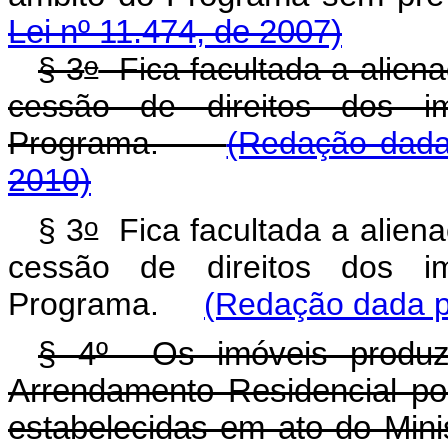
Lei nº 11.474, de 2007)
o
§ 3
Fica facultada a alien
cessão de direitos dos i
Programa.
(Redação dada
2010)
o
§ 3
Fica facultada a alien
cessão de direitos dos i
Programa.
(Redação dada pe
§ 4º Os imóveis produz
Arrendamento Residencial po
estabelecidas em ato do Min