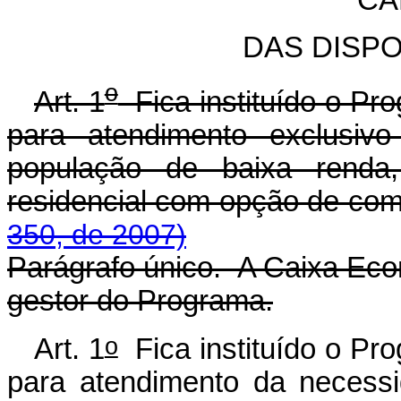
DAS DISP
o
Art. 1
Fica instituído o Pr
para atendimento exclusiv
população de baixa renda
residencial com opção de
350, de 2007)
Parágrafo único. A Caixa Eco
gestor do Programa.
o
Art. 1
Fica instituído o Pr
para atendimento da necess