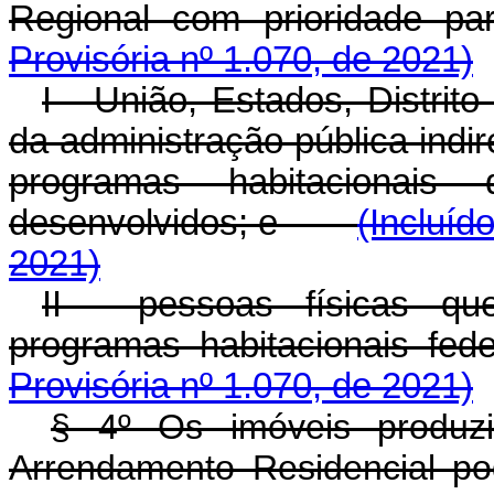
Regional com priorid
Provisória nº 1.070, de 2021)
I - União, Estados, Distrit
da administração pública indi
programas habitacionais
desenvolvidos; e
(Incluíd
2021)
II - pessoas físicas qu
programas habitacionais fede
Provisória nº 1.070, de 2021)
§ 4º Os imóveis produz
Arrendamento Residencial po