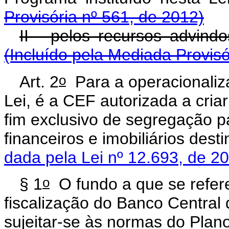
Provisória nº 561, de 2012)
II - pelos recursos advi
(Incluído pela Mediada Provisó
o
Art. 2
Para a operacionaliza
Lei, é a CEF autorizada a cria
fim exclusivo de segregação pa
financeiros e imobiliários d
dada pela Lei nº 12.693, de 2
o
§ 1
O fundo a que se refer
fiscalização do Banco Central 
sujeitar-se às normas do Plano