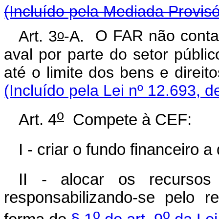
(Incluído pela Mediada Provisó
o
Art. 3
-A.
O FAR não contar
aval por parte do setor públi
até o limite dos bens e direit
(Incluído pela Lei nº 12.693, d
o
Art. 4
Compete à CEF:
I - criar o fundo financeiro a
II - alocar os recursos
responsabilizando-se pelo 
o
o