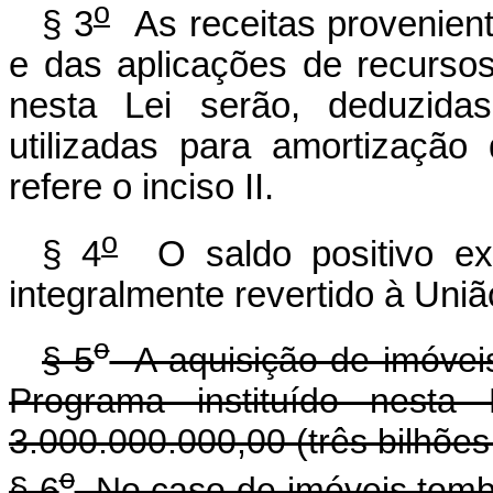
o
§ 3
As receitas provenien
e das aplicações de recursos
nesta Lei serão, deduzida
utilizadas para amortizaçã
refere o inciso II.
o
§ 4
O saldo positivo exi
integralmente revertido à Uniã
o
§ 5
A aquisição de imóveis
Programa instituído nesta 
3.000.000.000,00 (três bilhões 
o
§ 6
No caso de imóveis tomb