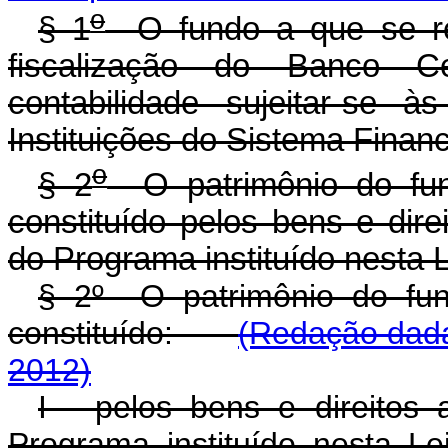
o
§ 1
O fundo a que se ref
fiscalização do Banco C
contabilidade sujeitar-se 
Instituições do Sistema Finan
o
§ 2
O patrimônio do fun
constituído pelos bens e dir
do Programa instituído nesta L
§ 2º O patrimônio do fu
constituído:
(Redação dada
2012)
I - pelos bens e direitos
Programa instituído ne