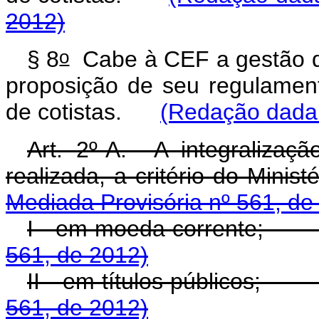
2012)
o
§ 8
Cabe à CEF a gestão do
proposição de seu regulamen
de cotistas.
(Redação dada 
Art. 2º-A. A integralizaç
realizada, a critério do M
Mediada Provisória nº 561, de
I - em moeda corrente
561, de 2012)
II - em títulos públicos
561, de 2012)