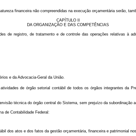
atureza financeira não compreendidas na execução orçamentária serão, também,
CAPÍTULO II
DA ORGANIZAÇÃO E DAS COMPETÊNCIAS
es de registro, de tratamento e de controle das operações relativas à adm
érios e da Advocacia-Geral da União.
tividades de órgão setorial contábil de todos os órgãos integrantes da Pr
ervisão técnica do órgão central do Sistema, sem prejuízo da subordinação a
ma de Contabilidade Federal:
ábil dos atos e dos fatos da gestão orçamentária, financeira e patrimonial n