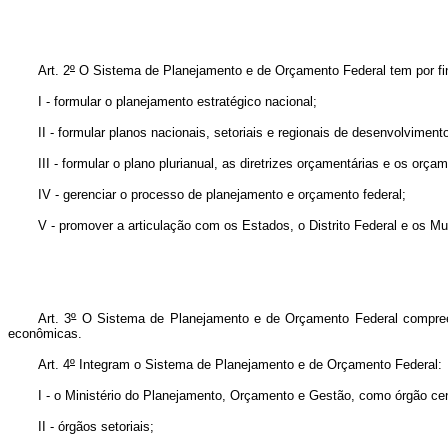
Art. 2
º
O Sistema de Planejamento e de Orçamento Federal tem por fin
I - formular o planejamento estratégico nacional;
II - formular planos nacionais, setoriais e regionais de desenvolvimen
III - formular o plano plurianual, as diretrizes orçamentárias e os orça
IV - gerenciar o processo de planejamento e orçamento federal;
V - promover a articulação com os Estados, o Distrito Federal e os Mun
Art. 3
º
O Sistema de Planejamento e de Orçamento Federal compreen
econômicas.
Art. 4
º
Integram o Sistema de Planejamento e de Orçamento Federal:
I - o Ministério do Planejamento, Orçamento e Gestão, como órgão cen
II - órgãos setoriais;