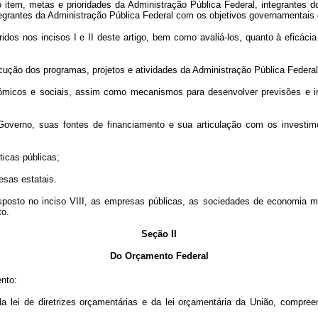
 o item, metas e prioridades da Administração Pública Federal, integrantes 
egrantes da Administração Pública Federal com os objetivos governamentais 
ridos nos incisos I e II deste artigo, bem como avaliá-los, quanto à eficáci
xecução dos programas, projetos e atividades da Administração Pública Fed
nômicos e sociais, assim como mecanismos para desenvolver previsões e i
do Governo, suas fontes de financiamento e sua articulação com os investi
ticas públicas;
resas estatais.
isposto no inciso VIII, as empresas públicas, as sociedades de economia 
to.
Seção II
Do Orçamento Federal
nto:
 da lei de diretrizes orçamentárias e da lei orçamentária da União, compr