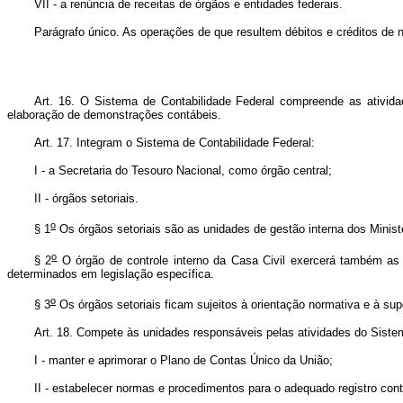
VII - a renúncia de receitas de órgãos e entidades federais.
Parágrafo único. As operações de que resultem débitos e créditos de n
Art. 16. O Sistema de Contabilidade Federal compreende as atividad
elaboração de demonstrações contábeis.
Art. 17. Integram o Sistema de Contabilidade Federal:
I - a Secretaria do Tesouro Nacional, como órgão central;
II - órgãos setoriais.
o
§ 1
Os órgãos setoriais são as unidades de gestão interna dos Minist
o
§ 2
O órgão de controle interno da Casa Civil exercerá também as a
determinados em legislação específica.
o
§ 3
Os órgãos setoriais ficam sujeitos à orientação normativa e à sup
Art. 18. Compete às unidades responsáveis pelas atividades do Siste
I - manter e aprimorar o Plano de Contas Único da União;
II - estabelecer normas e procedimentos para o adequado registro cont