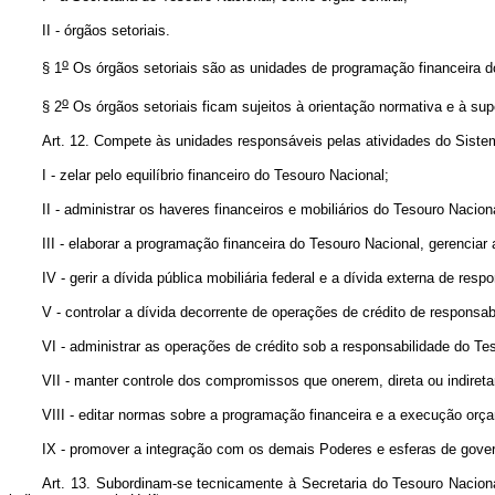
II - órgãos setoriais.
o
§ 1
Os órgãos setoriais são as unidades de programação financeira do
o
§ 2
Os órgãos setoriais ficam sujeitos à orientação normativa e à sup
Art. 12. Compete às unidades responsáveis pelas atividades do Siste
I - zelar pelo equilíbrio financeiro do Tesouro Nacional;
II - administrar os haveres financeiros e mobiliários do Tesouro Nacion
III - elaborar a programação financeira do Tesouro Nacional, gerencia
IV - gerir a dívida pública mobiliária federal e a dívida externa de res
V - controlar a dívida decorrente de operações de crédito de responsabi
VI - administrar as operações de crédito sob a responsabilidade do Te
VII - manter controle dos compromissos que onerem, direta ou indireta
VIII - editar normas sobre a programação financeira e a execução o
IX - promover a integração com os demais Poderes e esferas de gove
Art. 13. Subordinam-se tecnicamente à Secretaria do Tesouro Naciona