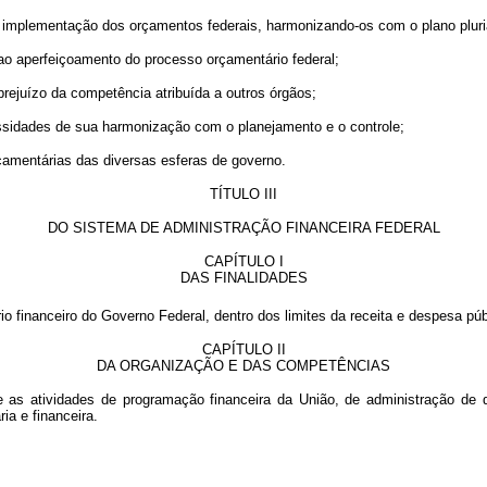
à implementação dos orçamentos federais, harmonizando-os com o plano pluri
 ao aperfeiçoamento do processo orçamentário federal;
rejuízo da competência atribuída a outros órgãos;
essidades de sua harmonização com o planejamento e o controle;
çamentárias das diversas esferas de governo.
TÍTULO III
DO SISTEMA DE ADMINISTRAÇÃO FINANCEIRA FEDERAL
CAPÍTULO I
DAS FINALIDADES
o financeiro do Governo Federal, dentro dos limites da receita e despesa púb
CAPÍTULO II
DA ORGANIZAÇÃO E DAS COMPETÊNCIAS
as atividades de programação financeira da União, de administração de di
ia e financeira.