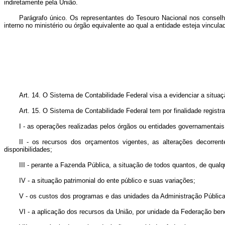
indiretamente pela União.
Parágrafo único. Os representantes do Tesouro Nacional nos conselho
interno no ministério ou órgão equivalente ao qual a entidade esteja vincula
Art. 14. O Sistema de Contabilidade Federal visa a evidenciar a situaç
Art. 15. O Sistema de Contabilidade Federal tem por finalidade registr
I - as operações realizadas pelos órgãos ou entidades governamentais 
II - os recursos dos orçamentos vigentes, as alterações decorren
disponibilidades;
III - perante a Fazenda Pública, a situação de todos quantos, de qua
IV - a situação patrimonial do ente público e suas variações;
V - os custos dos programas e das unidades da Administração Pública
VI - a aplicação dos recursos da União, por unidade da Federação bene