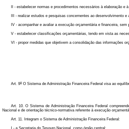
II - estabelecer normas e procedimentos necessários à elaboração e 
III - realizar estudos e pesquisas concernentes ao desenvolvimento e
IV - acompanhar e avaliar a execução orçamentária e financeira, sem p
V - estabelecer classificações orçamentárias, tendo em vista as nec
VI - propor medidas que objetivem a consolidação das informações or
o
Art. 9
O Sistema de Administração Financeira Federal visa ao equilíbri
Art. 10. O Sistema de Administração Financeira Federal compreende 
Nacional e de orientação técnico-normativa referente à execução orçamentár
Art. 11. Integram o Sistema de Administração Financeira Federal:
I - a Secretaria do Tesouro Nacional, como órgão central;