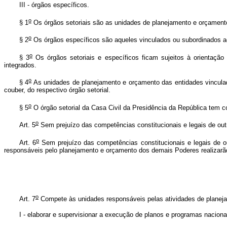
III - órgãos específicos.
o
§ 1
Os órgãos setoriais são as unidades de planejamento e orçamento 
o
§ 2
Os órgãos específicos são aqueles vinculados ou subordinados ao
o
§ 3
Os órgãos setoriais e específicos ficam sujeitos à orientação
integrados.
o
§ 4
As unidades de planejamento e orçamento das entidades vinculada
couber, do respectivo órgão setorial.
o
§ 5
O órgão setorial da Casa Civil da Presidência da República tem c
o
Art. 5
Sem prejuízo das competências constitucionais e legais de out
o
Art. 6
Sem prejuízo das competências constitucionais e legais de o
responsáveis pelo planejamento e orçamento dos demais Poderes realizar
o
Art. 7
Compete às unidades responsáveis pelas atividades de planej
I - elaborar e supervisionar a execução de planos e programas naciona