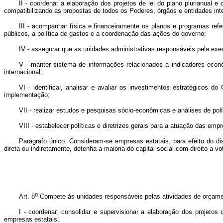
II - coordenar a elaboração dos projetos de lei do plano plurianual e
compatibilizando as propostas de todos os Poderes, órgãos e entidades int
III - acompanhar física e financeiramente os planos e programas refe
públicos, a política de gastos e a coordenação das ações do governo;
IV - assegurar que as unidades administrativas responsáveis pela e
V - manter sistema de informações relacionados a indicadores eco
internacional;
VI - identificar, analisar e avaliar os investimentos estratégicos 
implementação;
VII - realizar estudos e pesquisas sócio-econômicas e análises de polí
VIII - estabelecer políticas e diretrizes gerais para a atuação das emp
Parágrafo único. Consideram-se empresas estatais, para efeito do d
direta ou indiretamente, detenha a maioria do capital social com direito a vo
o
Art. 8
Compete às unidades responsáveis pelas atividades de orçame
I - coordenar, consolidar e supervisionar a elaboração dos projetos
empresas estatais;