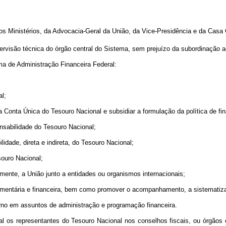
s Ministérios, da Advocacia-Geral da União, da Vice-Presidência e da Casa C
ervisão técnica do órgão central do Sistema, sem prejuízo da subordinação a
ma de Administração Financeira Federal:
al;
r a Conta Única do Tesouro Nacional e subsidiar a formulação da política de f
ponsabilidade do Tesouro Nacional;
lidade, direta e indireta, do Tesouro Nacional;
souro Nacional;
mente, a União junto a entidades ou organismos internacionais;
rçamentária e financeira, bem como promover o acompanhamento, a sistemati
rno em assuntos de administração e programação financeira.
l os representantes do Tesouro Nacional nos conselhos fiscais, ou órgãos eq