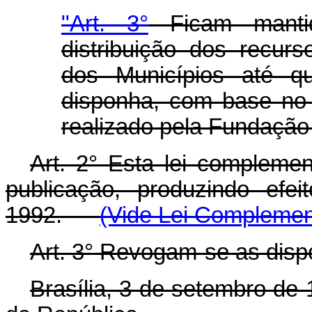
"Art. 3°
Ficam mantid
distribuição dos recur
dos Municípios até qu
disponha, com base no
realizado pela Fundação
Art. 2° Esta lei compleme
publicação, produzindo efe
1992.
(Vide Lei Complement
Art. 3° Revogam-se as disp
Brasília, 3 de setembro de