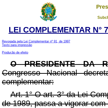
Pres
Subch
LEI COMPLEMENTAR N° 7
Revogada pela Lei Complementar nº 91, de 1997
Texto para impressão
Produção de efeito
O PRESIDENTE DA 
Congresso Nacional decret
complementar:
Art. 1° O art. 3° da Lei Co
de 1989, passa a vigorar com 