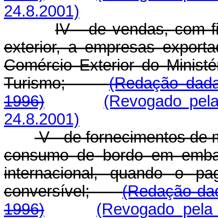
24.8.2001)
IV - de vendas, com f
exterior, a empresas exporta
Comércio Exterior do Ministé
Turismo;
(Redação dada
1996)
(Revogado pela
24.8.2001)
V - de fornecimentos de 
consumo de bordo em embar
internacional, quando o p
conversível;
(Redação dad
1996)
(Revogado pela 