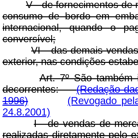
V - de fornecimentos de 
consumo de bordo em embar
internacional, quando o p
conversível;
VI - das demais vendas
exterior, nas condições estab
Art. 7º São também i
decorrentes:
(Redação dad
1996)
(Revogado pela
24.8.2001)
I - de vendas de merca
realizadas diretamente pe