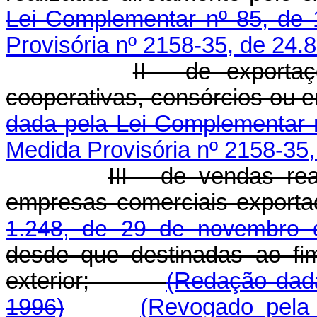
Lei Complementar nº 85, de 
Provisória nº 2158-35, de 24.
II - de exporta
cooperativas, consórcios o
dada pela Lei Complementar 
Medida Provisória nº 2158-35,
III - de vendas re
empresas comerciais exporta
1.248, de 29 de novembro 
desde que destinadas ao fi
exterior;
(Redação dada
1996)
(Revogado pela 