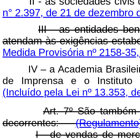
II - as sociedades civis d
n° 2.397, de 21 de dezembro 
III - as entidades be
atendam às exigências estabe
Medida Provisória nº 2158-35,
IV – a Academia Brasilei
de Imprensa e o Instituto H
(Incluído pela Lei nº 13.353, d
Art. 7º São também i
decorrentes:
(Regulamento
I - de vendas de merca