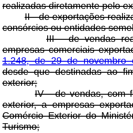
realizadas diretamente pelo ex
II - de exportações reali
consórcios ou entidades seme
III - de vendas re
empresas comerciais exporta
1.248, de 29 de novembro 
desde que destinadas ao fi
exterior;
IV - de vendas, com f
exterior, a empresas exporta
Comércio Exterior do Ministé
Turismo;