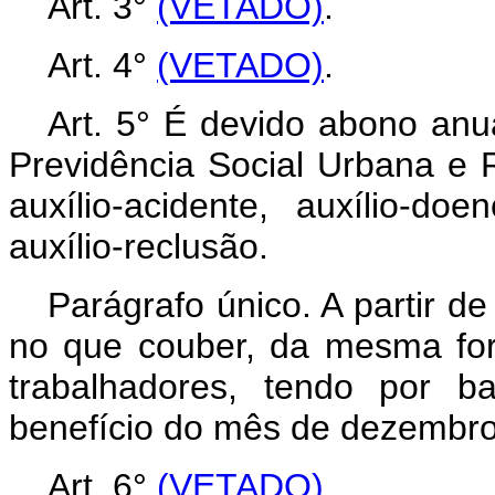
Art. 3°
(VETADO)
.
Art. 4°
(VETADO)
.
Art. 5° É devido abono an
Previdência Social Urbana e 
auxílio-acidente, auxílio-d
auxílio-reclusão.
Parágrafo único. A partir d
no que couber, da mesma for
trabalhadores, tendo por 
benefício do mês de dezembro
Art. 6°
(VETADO)
.