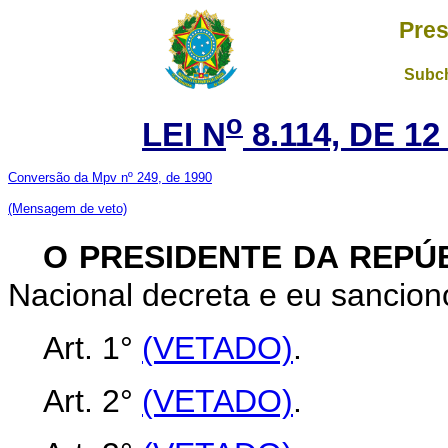
Pres
Subch
o
LEI N
8.114, DE 1
Conversão da Mpv nº 249, de 1990
(Mensagem de veto)
O PRESIDENTE DA REPÚ
Nacional decreta e eu sanciono
Art. 1°
(VETADO)
.
Art. 2°
(VETADO)
.