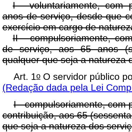
I - voluntariamente, com pr
anos de serviço, desde que c
exercício em cargo de natureza
II - compulsoriamente, co
de serviço, aos 65 anos (s
qualquer que seja a natureza 
o
Art. 1
O servidor público
(Redação dada pela Lei Compl
I - compulsoriamente, com 
contribuição, aos 65 (sessenta
que seja a natureza dos s