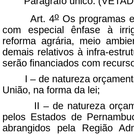
Parágrafo único. (VETA
o
Art. 4
Os programas e p
com especial ênfase à irrig
reforma agrária, meio ambie
demais relativos à infra-estr
serão financiados com recurs
I – de natureza orçament
União, na forma da lei;
II – de natureza orça
pelos Estados de Pernambuc
abrangidos pela Região Adm