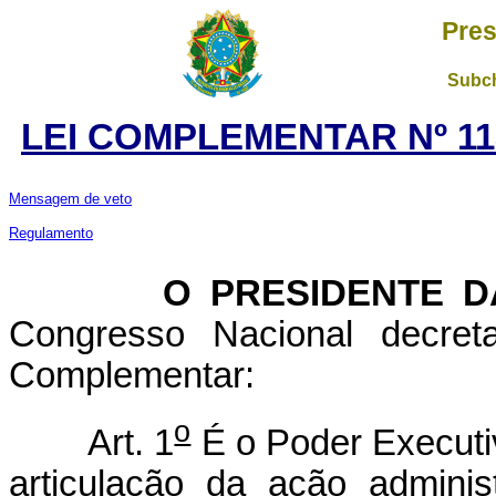
Pres
Subch
LEI COMPLEMENTAR Nº 11
Mensagem de veto
Regulamento
O PRESIDENTE DA 
Congresso Nacional decret
Complementar:
o
Art. 1
É o Poder Executiv
articulação da ação admini