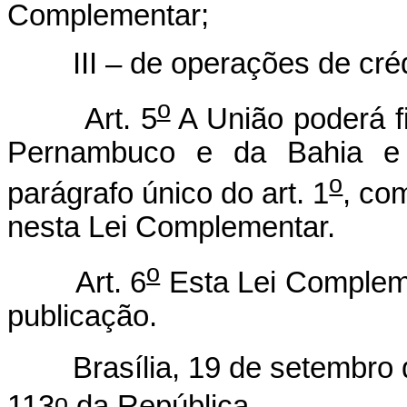
Complementar;
III – de operações de cré
o
Art. 5
A União poderá f
Pernambuco e da Bahia e 
o
parágrafo único do art. 1
, co
nesta Lei Complementar.
o
Art. 6
Esta Lei Compleme
publicação.
Brasília, 19 de setembro d
o
113
da República.