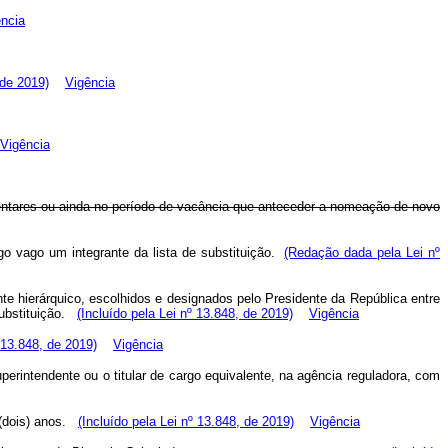
ncia
 de 2019)
Vigência
Vigência
mentares ou ainda no período de vacância que anteceder a nomeação de novo
rgo vago um integrante da lista de substituição.
(Redação dada pela Lei nº
nte hierárquico, escolhidos e designados pelo Presidente da República entre
substituição.
(Incluído pela Lei nº 13.848, de 2019)
Vigência
º 13.848, de 2019)
Vigência
perintendente ou o titular de cargo equivalente, na agência reguladora, com
 (dois) anos.
(Incluído pela Lei nº 13.848, de 2019)
Vigência