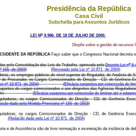
Presidência da República
Casa Civil
Subchefia para Assuntos Jurídicos
o
LEI N
9.986, DE 18 DE JULHO DE 2000.
Dispõe sobre a gestão de recursos 
ESIDENTE DA REPÚBLICA
Faço saber que o Congresso Nacional decreta e 
o
das pela Consolidação das Leis do Trabalho, aprovada pelo
Decreto-Lei n
5.
º 155, de 2003)
(Revogado pela Lei nº 10.871, de 2004)
doras, os empregos públicos de nível superior de Regulador, de Analista de
ior de Procurador, os Cargos Comissionados de Direção – CD, de Gerência 
Lei nº 10.871, de 2004)
(Eficácia suspensa por concessão de limi
pantes de cargos comissionados e aos dirigentes das Agências Reguladoras o 
dmitidos em lei.
(Eficácia suspensa por concessão de liminar até o julgame
Reguladoras, os cargos Comissionados de Direção - CD, de Gerência Exe
ação dada pela Medida Provisória nº 155, de 2003)
guladoras, os cargos Comissionados de Direção - CD, de Gerência Exec
Lei.
(Redação dada pela Lei nº 10.871, de 2004)
a e de Assistência são de livre nomeação e exoneração da instância de de