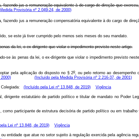
a, fazendo jus a remuneração equivalente à do cargo de direção que exerceu
Medida Provisória nº 2.049-24, de 2000)
ência, fazendo jus a remuneração compensatória equivalente à do cargo 
edido, se este já tiver cumprido pelo menos seis meses do seu mandato.
enas da lei, o ex-dirigente que violar o impedimento previsto neste artigo.
do-se às penas da lei, o ex-dirigente que violar o impedimento previsto nest
o
 optar pela aplicação do disposto no § 2
, ou pelo retorno ao desempenho 
 2000)
(Incluído pela Medida Provisória nº 2.216-37, de 2001)
ia Colegiada:
(Incluído pela Lei nº 13.848, de 2019)
Vigência
l, dirigente estatutário de partido político e titular de mandato no Poder L
s, como participante de estrutura decisória de partido político ou em trabalh
pela Lei nº 13.848, de 2019)
Vigência
a ou entidade que atue no setor sujeito à regulação exercida pela agência re