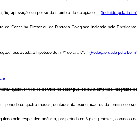
ndicação, aprovação ou posse do membro do colegiado.
(Incluído pela Lei nº
o do Conselho Diretor ou da Diretoria Colegiada indicado pelo Presidente,
ução, ressalvada a hipótese do § 7º do art. 5º.
(Redação dada pela Lei nº
cia
star qualquer tipo de serviço no setor público ou a empresa integrante do
or um período de quatro meses, contados da exoneração ou do término do seu
egulado pela respectiva agência, por período de 6 (seis) meses, contados da