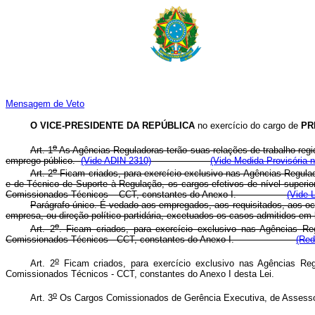
Mensagem de Veto
O VICE-PRESIDENTE DA REPÚBLICA
no exercício do cargo de
PR
o
Art. 1
As Agências Reguladoras terão suas relações de trabalho regi
emprego público.
(Vide ADIN 2310)
(Vide Medida Provisória n
o
Art. 2
Ficam criados, para exercício exclusivo nas Agências Regula
e de Técnico de Suporte à Regulação, os cargos efetivos de nível super
Comissionados Técnicos – CCT, constantes do Anexo I.
(Vide 
Parágrafo único. É vedado aos empregados, aos requisitados, aos ocu
empresa, ou direção político-partidária, excetuados os casos a
o
Art. 2
. Ficam criados, para exercício exclusivo nas Agências 
Comissionados Técnicos - CCT, constantes do Anexo I.
(Red
o
Art. 2
Ficam criados, para exercício exclusivo nas Agências Re
Comissionados Técnicos - CCT, constantes do Anexo I desta 
o
Art. 3
Os Cargos Comissionados de Gerência Executiva, de Assessori