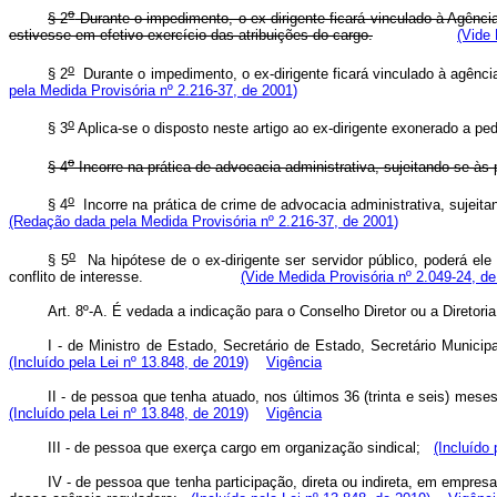
o
§ 2
Durante o impedimento, o ex-dirigente ficará vinculado à Agênci
estivesse em efetivo exercício das atribuições do cargo.
(Vide 
o
§ 2
Durante o impedimento, o ex-dirigente ficará vinculado à ag
pela Medida Provisória nº 2.216-37, de 2001)
o
§ 3
Aplica-se o disposto neste artigo ao ex-dirigente exonerado a p
o
§ 4
Incorre na prática de advocacia administrativa, sujeitando-se às p
o
§ 4
Incorre na prática de crime de advocacia administrativa, sujeitan
(Redação dada pela Medida Provisória nº 2.216-37, de 2001)
o
§ 5
Na hipótese de o ex-dirigente ser servidor público, poderá ele
conflito de interesse.
(Vide Medida Provisória nº 2.049-24, de
Art. 8º-A. É vedada a indicação para o Conselho Diretor ou a Diretor
I - de Ministro de Estado, Secretário de Estado, Secretário Municipa
(Incluído pela Lei nº 13.848, de 2019)
Vigência
II - de pessoa que tenha atuado, nos últimos 36 (trinta e seis) mese
(Incluído pela Lei nº 13.848, de 2019)
Vigência
III - de pessoa que exerça cargo em organização sindical;
(Incluído 
IV - de pessoa que tenha participação, direta ou indireta, em empres