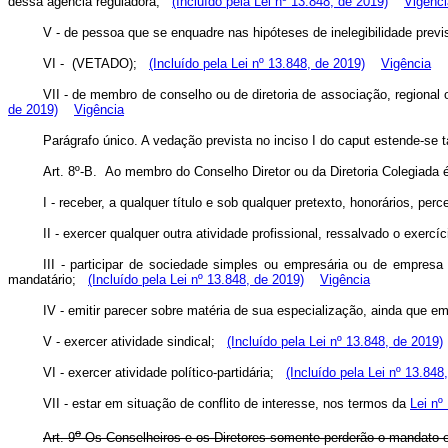
dessa agência reguladora;
(Incluído pela Lei nº 13.848, de 2019)
Vigênci
V - de pessoa que se enquadre nas hipóteses de inelegibilidade previs
VI - (VETADO);
(Incluído pela Lei nº 13.848, de 2019)
Vigência
VII - de membro de conselho ou de diretoria de associação, regional 
de 2019)
Vigência
Parágrafo único. A vedação prevista no inciso I do caput
estende-se t
Art. 8º-B. Ao membro do Conselho Diretor ou da Diretoria Colegiad
I - receber, a qualquer título e sob qualquer pretexto, honorários, p
II - exercer qualquer outra atividade profissional, ressalvado o exer
III - participar de sociedade simples ou empresária ou de empresa 
mandatário;
(Incluído pela Lei nº 13.848, de 2019)
Vigência
IV - emitir parecer sobre matéria de sua especialização, ainda que 
V - exercer atividade sindical;
(Incluído pela Lei nº 13.848, de 2019)
VI - exercer atividade político-partidária;
(Incluído pela Lei nº 13.848
VII - estar em situação de conflito de interesse, nos termos da
Lei nº
o
Art. 9
Os Conselheiros e os Diretores somente perderão o mandato em 