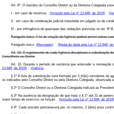
Art. 9º O membro do Conselho Diretor ou da Diretoria Colegiada s
I - em caso de renúncia;
(Incluído pela Lei nº 13.848, de 2019)
Vig
II - em caso de condenação judicial transitada em julgado ou de con
III - por infringência de quaisquer das vedações previstas no art. 8º
Parágrafo único. A lei de criação da Agência poderá prever outras co
Parágrafo único.
(Revogado)
.
(Redação dada pela Lei nº 13.848, de
Art. 10. O regulamento de cada Agência disciplinará a substituição
Conselheiro ou Diretor.
Art. 10. Durante o período de vacância que anteceder a nomeação de
13.848, de 2019)
Vigência
§ 1º A lista de substituição será formada por 3 (três) servidores da
os indicados pelo Conselho Diretor ou pela Diretoria Colegiada, observada
§ 2º O Conselho Diretor ou a Diretoria Colegiada indicará ao Preside
§ 3º Na ausência da designação de que trata o § 1º até 31 de janeiro
maior tempo de exercício na função.
(Incluído pela Lei nº 13.848, de 2019)
§ 4º Cada servidor permanecerá por, no máximo, 2 (dois) anos contí