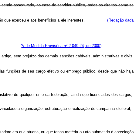
, sendo assegurado, no caso de servidor público, todos os direitos como se
de direção que exerceu e aos benefícios a ele inerentes.
(Redação dada
(Vide Medida Provisória nº 2.049-24, de 2000)
e artigo, sem prejuízo das demais sanções cabíveis, administrativas e civis.
das funções de seu cargo efetivo ou emprego público, desde que não haja
egislativo de qualquer ente da federação, ainda que licenciados dos cargos;
o vinculado a organização, estruturação e realização de campanha eleitoral;
guladora em que atuaria, ou que tenha matéria ou ato submetido à apreciação