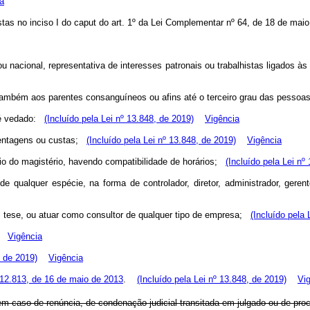
a
tas no inciso I do caput
do art. 1º da Lei Complementar nº 64, de 18 de ma
ou nacional, representativa de interesses patronais ou trabalhistas ligados 
ambém aos parentes consanguíneos ou afins até o terceiro grau das pesso
a é vedado:
(Incluído pela Lei nº 13.848, de 2019)
Vigência
ercentagens ou custas;
(Incluído pela Lei nº 13.848, de 2019)
Vigência
cício do magistério, havendo compatibilidade de horários;
(Incluído pela Lei nº
de qualquer espécie, na forma de controlador, diretor, administrador, ger
em tese, ou atuar como consultor de qualquer tipo de empresa;
(Incluído pela 
Vigência
, de 2019)
Vigência
 12.813, de 16 de maio de 2013
.
(Incluído pela Lei nº 13.848, de 2019)
Vi
caso de renúncia, de condenação judicial transitada em julgado ou de proces