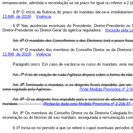
remanescente, admitida a recondução se tal prazo for igual ou inferior a 2 
§ 8º O início da fluência do prazo do mandato dar-se-á imediatam
13.848, de 2019)
Vigência
§ 9º Nas ausências eventuais do Presidente, Diretor-Presidente ou D
Diretor-Presidente ou Diretor-Geral da agência reguladora.
(Incluído pela L
o
Art. 6
O mandato dos Conselheiros e dos Diretores terá o prazo fixad
Art. 6º O mandato dos membros do Conselho Diretor ou da Diretoria 
13.848, de 2019)
Vigência
Parágrafo único. Em caso de vacância no curso do mandato, este será
o
Art. 7
A lei de criação de cada Agência disporá sobre a forma da 
o
Art. 8
Terminado o mandato, o ex-dirigente ficará impedido, por um 
setor regulado pela Agência.
(Vide Medida Provisória nº 2.0
o
Art. 8
O ex-dirigente fica impedido para o exercício de atividades o
mandato.
(Redação dada pela Medida Provisória nº 2.216-37,
Art. 8º Os membros do Conselho Diretor ou da Diretoria Colegiada fic
exoneração ou do término de seu mandato, assegurada a remuneração co
o
§ 1
Inclui-se no período a que se refere o caput eventuais períodos 