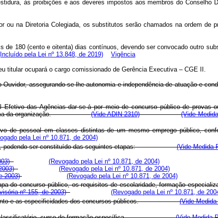
nvestidura, às proibições e aos deveres impostos aos membros do Conselho 
 ou na Diretoria Colegiada, os substitutos serão chamados na ordem de p
s de 180 (cento e oitenta) dias contínuos, devendo ser convocado outro sub
(Incluído pela Lei nº 13.848, de 2019)
Vigência
 seu titular ocupará o cargo comissionado de Gerência Executiva – CGE II.
ões do Ouvidor, assegurando-se-lhe autonomia e independência de atuação e
l Efetivo das Agências dar-se-á por meio de concurso público de provas o
ma da organização
.
(Vide ADIN 2310)
(Vide Medida
tivo de pessoal em classes distintas de um mesmo emprego público, confo
ogado pela Lei nº 10.871, de 2004)
 podendo ser constituído das seguintes etapas:
(Vide Medida P
003)
(Revogado pela Lei nº 10.871, de 2004)
2003)
(Revogado pela Lei nº 10.871, de 2004)
e 2003)
(Revogado pela Lei nº 10.871, de 2004)
a do concurso público, os requisitos de escolaridade, formação especializada
isória nº 155, de 2003)
(Revogado pela Lei nº 10.871, de 200
to e as especificidades dos concursos públicos
.
(Vide Medida 
classificatório, curso de formação específica
.
(Vide Medida P