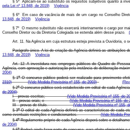
§ 5º Aplicam-se ao substituto os requisitos subjetivos quanto à i
pela Lei nº 13.848, de 2019)
Vigência
§ 6º Em caso de vacância de mais de um cargo no Conselho Diretor
13.848, de 2019)
Vigência
§ 7º O mesmo substituto não exercerá interinamente o cargo por mai
Conselho Diretor ou da Diretoria Colegiada se estenda além desse prazo.
Art. 11. Na Agência em cuja estrutura esteja prevista a Ouvidoria, o
Parágrafo único. A lei de criação da Agência definirá as atribuiç
13.848, de 2019)
Vigência
Art. 12. A investidura nos empregos públicos do Quadro de Pessoa
Agência, com aprovação e autorização pela instância de deliberação máxi
2004)
o
§ 1
O concurso público poderá ser realizado para provimento efe
2310)
(Vide Medida Provisória nº 155, de 2003)
(Rev
o
§ 2
O concurso público será estabelecido em edital de cada Agência,
de 2004)
I – provas escritas;
(Vide Medida Provisória nº 155, de 2
II – provas orais; e
(Vide Medida Provisória nº 155, de 
III – provas de título
.
(Vide Medida Provisória nº 155, d
o
§ 3
O edital de cada Agência definirá as características de cada etap
como eventuais restrições e condicionantes.
(Vide Medida Prov
o
§ 4
Regulamento próprio de cada Agência disporá sobre o detalhamen
de 2004)
o
§ 5
Poderá ainda fazer parte do concurso, para efeito eliminatório e 