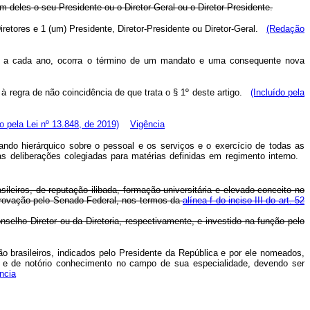
 deles o seu Presidente ou o Diretor-Geral ou o Diretor-Presidente.
retores e 1 (um) Presidente, Diretor-Presidente ou Diretor-Geral.
(Redação
l, a cada ano, ocorra o término de um mandato e uma consequente nova
à regra de não coincidência de que trata o § 1º deste artigo.
(Incluído pela
do pela Lei nº 13.848, de 2019)
Vigência
mando hierárquico sobre o pessoal e os serviços e o exercício de todas as
s deliberações colegiadas para matérias definidas em regimento interno.
ileiros, de reputação ilibada, formação universitária e elevado conceito no
provação pelo Senado Federal, nos termos da
alínea f do inciso III do art. 52
selho Diretor ou da Diretoria, respectivamente, e investido na função pelo
ão brasileiros, indicados pelo Presidente da República e por ele nomeados,
a e de notório conhecimento no campo de sua especialidade, devendo ser
ncia