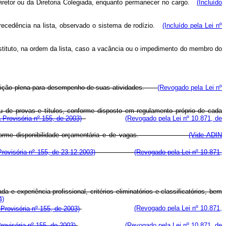
Diretor ou da Diretoria Colegiada, enquanto permanecer no cargo.
(Incluído
recedência na lista, observado o sistema de rodízio.
(Incluído pela Lei nº
stituto, na ordem da lista, caso a vacância ou o impedimento do membro do
 condição plena para desempenho de suas atividades.
(Revogado pela Lei nº
u de provas e títulos, conforme disposto em regulamento próprio de cada
 Provisória nº 155, de 2003)
(Revogado pela Lei nº 10.871, de
rme disponibilidade orçamentária e de vagas.
(Vide ADIN
rovisória nº 155, de 23.12.2003)
(Revogado pela Lei nº 10.871,
 e experiência profissional, critérios eliminatórios e classificatórios, bem
4)
Provisória nº 155, de 2003)
(Revogado pela Lei nº 10.871,
rovisória nº 155, de 2003)
(Revogado pela Lei nº 10.871, de