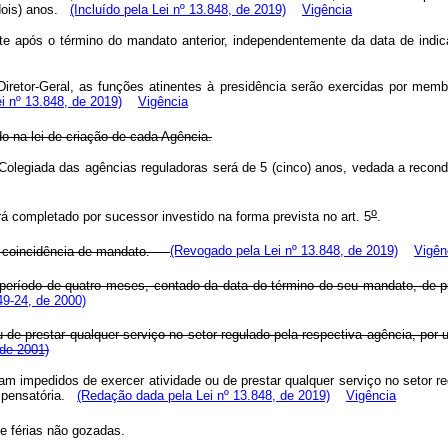
(dois) anos.
(Incluído pela Lei nº 13.848, de 2019)
Vigência
ente após o término do mandato anterior, independentemente da data de i
iretor-Geral, as funções atinentes à presidência serão exercidas por membr
ei nº 13.848, de 2019)
Vigência
o na lei de criação de cada Agência.
Colegiada das agências reguladoras será de 5 (cinco) anos, vedada a recond
o
 completado por sucessor investido na forma prevista no art. 5
.
não-coincidência de mandato.
(Revogado pela Lei nº 13.848, de 2019)
Vigên
período de quatro meses, contado da data do término do seu mandato, de pre
49-24, de 2000)
u de prestar qualquer serviço no setor regulado pela respectiva agência, p
 de 2001)
am impedidos de exercer atividade ou de prestar qualquer serviço no setor r
mpensatória.
(Redação dada pela Lei nº 13.848, de 2019)
Vigência
de férias não gozadas.