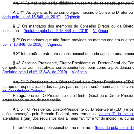
o
Art. 4
As Agências serão dirigidas em regime de colegiado, por um Co
Art. 4º As agências terão como órgão máximo o Conselho Diretor ou a 
dada pela Lei nº 13.848, de 2019)
Vigência
§ 1º Os mandatos dos membros do Conselho Diretor ou da Diretor
indicação.
(Incluído pela Lei nº 13.848, de 2019)
Vigência
§ 2º Os mandatos que não forem providos no mesmo ano em que ocorrer
Lei nº 13.848, de 2019)
Vigência
§ 3º Integrarão a estrutura organizacional de cada agência uma procu
§ 4º Cabe ao Presidente, Diretor-Presidente ou Diretor-Geral do Co
competências administrativas correspondentes, bem como a presidência d
(Incluído pela Lei nº 13.848, de 2019)
Vigência
o
Art. 5
O Presidente ou o Diretor-Geral ou o Diretor-Presidente (CD I
campo de especialidade dos cargos para os quais serão nomeados, devend
da Constituição Federal.
Parágrafo único. O Presidente ou o Diretor-Geral ou o Diretor-Presi
prazo fixado no ato de nomeação.
Art. 5º O Presidente, Diretor-Presidente ou Diretor-Geral (CD I) e 
após aprovação pelo Senado Federal, nos termos da
alínea “f” do inciso
atendidos 1 (um) dos requisitos das alíneas “a”, “b” e “c” do inciso I e, cu
I - ter experiência profissional de, no mínimo:
(Incluído pela Lei nº 1