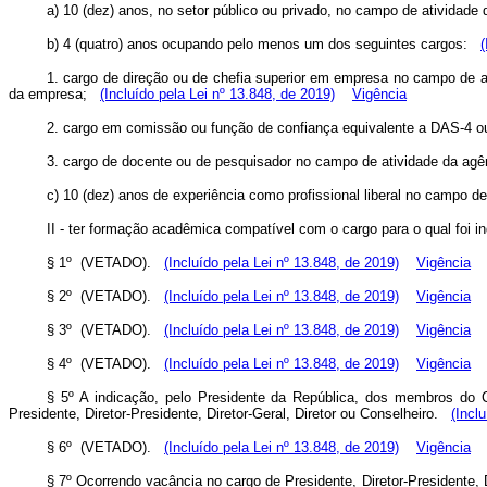
a) 10 (dez) anos, no setor público ou privado, no campo de atividad
b) 4 (quatro) anos ocupando pelo menos um dos seguintes cargos:
(
1. cargo de direção ou de chefia superior em empresa no campo de at
da empresa;
(Incluído pela Lei nº 13.848, de 2019)
Vigência
2. cargo em comissão ou função de confiança equivalente a DAS-4 ou
3. cargo de docente ou de pesquisador no campo de atividade da ag
c) 10 (dez) anos de experiência como profissional liberal no campo 
II - ter formação acadêmica compatível com o cargo para o qual foi 
§ 1º (VETADO).
(Incluído pela Lei nº 13.848, de 2019)
Vigência
§ 2º (VETADO).
(Incluído pela Lei nº 13.848, de 2019)
Vigência
§ 3º (VETADO).
(Incluído pela Lei nº 13.848, de 2019)
Vigência
§ 4º (VETADO).
(Incluído pela Lei nº 13.848, de 2019)
Vigência
§ 5º A indicação, pelo Presidente da República, dos membros do 
Presidente, Diretor-Presidente, Diretor-Geral, Diretor ou Conselheiro.
(Incl
§ 6º (VETADO).
(Incluído pela Lei nº 13.848, de 2019)
Vigência
§ 7º Ocorrendo vacância no cargo de Presidente, Diretor-Presidente, 