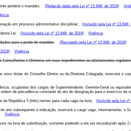
omente perderá o mandato:
(Redação dada pela Lei nº 13.848, de 2019)
Vigê
ência
denação em processo administrativo disciplinar;
(Incluído pela Lei nº 13.848,
-B desta Lei.
(Incluído pela Lei nº 13.848, de 2019)
Vigência
ndições para a perda do mandato
.
(Revogado pela Lei nº 13.848, de 2019)
 2019)
Vigência
 dos Conselheiros e Diretores em seus impedimentos ou afastamentos regula
 novo titular do Conselho Diretor ou da Diretoria Colegiada, exercerá o ca
 agência, ocupantes dos cargos de Superintendente, Gerente-Geral ou equivale
 a ordem de precedência constante do ato de designação para o exercício da 
nte da República 3 (três) nomes para cada vaga na lista.
(Incluído pela Lei n
 do ano subsequente à indicação, exercerá o cargo vago, interinamente, o Su
Vigência
nuos na lista de substituição, somente podendo a ela ser reconduzido após 2