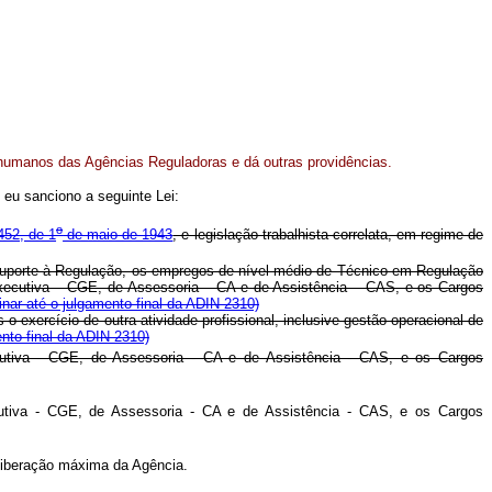
humanos das Agências Reguladoras e dá outras providências.
eu sanciono a seguinte Lei:
o
452, de 1
de maio de 1943
, e legislação trabalhista correlata, em regime de
 Suporte à Regulação, os empregos de nível médio de Técnico em Regulação
Executiva – CGE, de Assessoria – CA e de Assistência – CAS, e os Cargos
nar até o julgamento final da ADIN 2310)
exercício de outra atividade profissional, inclusive gestão operacional de
nto final da ADIN 2310)
cutiva - CGE, de Assessoria - CA e de Assistência - CAS, e os Cargos
utiva - CGE, de Assessoria - CA e de Assistência - CAS, e os Cargos
liberação máxima da Agência.