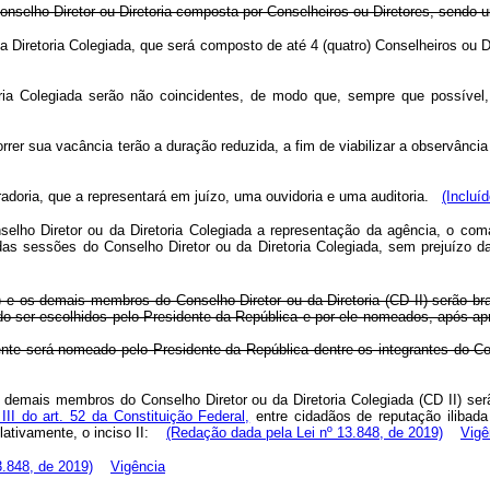
nselho Diretor ou Diretoria composta por Conselheiros ou Diretores, sendo um
Diretoria Colegiada, que será composto de até 4 (quatro) Conselheiros ou Di
ia Colegiada serão não coincidentes, de modo que, sempre que possíve
 sua vacância terão a duração reduzida, a fim de viabilizar a observância 
radoria, que a representará em juízo, uma ouvidoria e uma auditoria.
(Incluí
nselho Diretor ou da Diretoria Colegiada a representação da agência, o co
as sessões do Conselho Diretor ou da Diretoria Colegiada, sem prejuízo da
) e os demais membros do Conselho Diretor ou da Diretoria (CD II) serão bras
o ser escolhidos pelo Presidente da República e por ele nomeados, após a
dente será nomeado pelo Presidente da República dentre os integrantes do Con
os demais membros do Conselho Diretor ou da Diretoria Colegiada (CD II) ser
 III do art. 52 da Constituição Federal,
entre cidadãos de reputação ilibad
mulativamente, o inciso II:
(Redação dada pela Lei nº 13.848, de 2019)
Vigê
3.848, de 2019)
Vigência