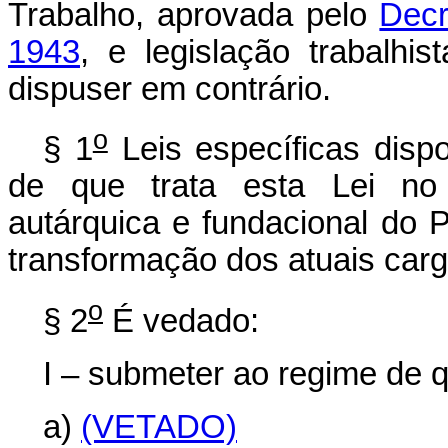
Trabalho, aprovada pelo
Decr
1943
, e legislação trabalhis
dispuser em contrário.
o
§ 1
Leis específicas disp
de que trata esta Lei no 
autárquica e fundacional do
transformação dos atuais ca
o
§ 2
É vedado:
I – submeter ao regime de qu
a)
(VETADO)