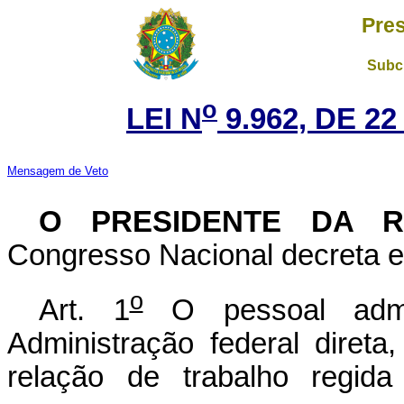
Pres
Subch
o
LEI N
9.962, DE 2
Mensagem de Veto
O PRESIDENTE DA 
Congresso Nacional decreta e 
o
Art. 1
O pessoal admi
Administração federal direta
relação de trabalho regid