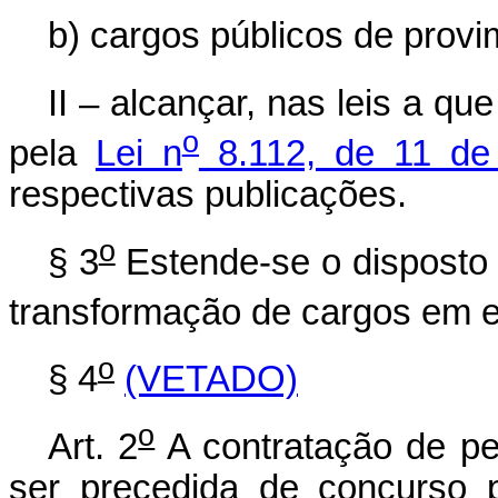
b) cargos públicos de prov
II – alcançar, nas leis a que
o
pela
Lei n
8.112, de 11 de
respectivas publicações.
o
§ 3
Estende-se o disposto 
transformação de cargos em e
o
§ 4
(VETADO)
o
Art. 2
A contratação de pe
ser precedida de concurso 