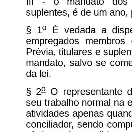
III - o mandato dos 
suplentes, é de um ano,
o
§ 1
É vedada a dispe
empregados membros d
Prévia, titulares e suple
mandato, salvo se come
da lei.
o
§ 2
O representante d
seu trabalho normal na 
atividades apenas quan
conciliador, sendo com