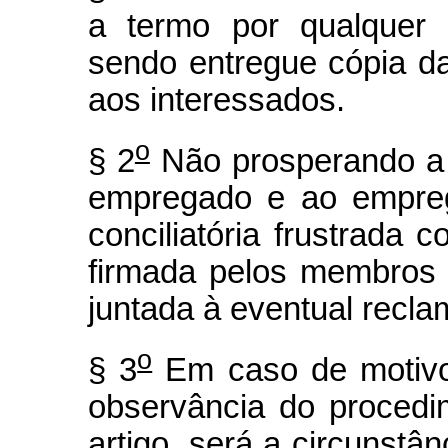
a termo por qualquer
sendo entregue cópia d
aos interessados.
o
§ 2
Não prosperando a c
empregado e ao empreg
conciliatória frustrada 
firmada pelos membros
juntada à eventual recla
o
§ 3
Em caso de motivo 
observância do procedi
artigo, será a circunstân