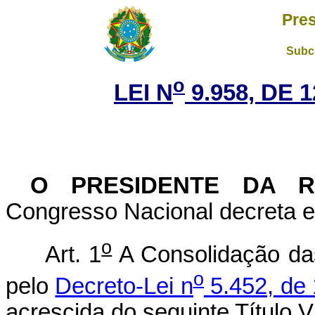
Pres
Subch
o
LEI N
9.958, DE 
O PRESIDENTE DA 
Congresso Nacional decreta e 
o
Art. 1
A Consolidação das
o
pelo
Decreto-Lei n
5.452, de 
acrescida do seguinte Título V