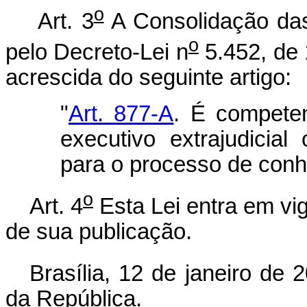
o
Art. 3
A Consolidação das
o
pelo Decreto-Lei n
5.452, de 
acrescida do seguinte artigo:
"
Art. 877-A
. É competen
executivo extrajudicial
para o processo de conhe
o
Art. 4
Esta Lei entra em vi
de sua publicação.
Brasília, 12 de janeiro de 
da República.