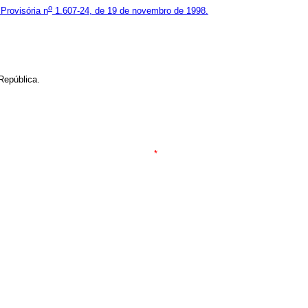
o
Provisória n
1.607-24, de 19 de novembro de 1998.
República.
*