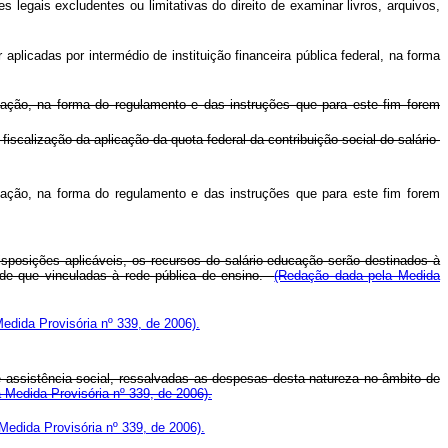
s legais excludentes ou limitativas do direito de examinar livros, arquivos,
licadas por intermédio de instituição financeira pública federal, na forma
cação, na forma do regulamento e das instruções que para este fim forem
scalização da aplicação da quota federal da contribuição social do salário-
cação, na forma do regulamento e das instruções que para este fim forem
isposições aplicáveis, os recursos do salário-educação serão destinados à
sde que vinculadas à rede pública de ensino.
(Redação dada pela Medida
edida Provisória nº 339, de 2006).
 assistência social, ressalvadas as despesas desta natureza no âmbito de
 Medida Provisória nº 339, de 2006).
Medida Provisória nº 339, de 2006).