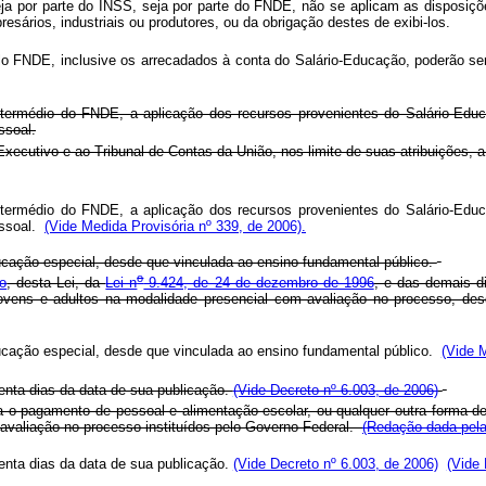
seja por parte do INSS, seja por parte do FNDE, não se aplicam as disposiçõe
sários, industriais ou produtores, ou da obrigação destes de exibi-los.
 FNDE, inclusive os arrecadados à conta do Salário-Educação, poderão ser ap
ntermédio do FNDE, a aplicação dos recursos provenientes do Salário-Edu
ssoal.
utivo e ao Tribunal de Contas da União, nos limite de suas atribuições, a fi
ntermédio do FNDE, a aplicação dos recursos provenientes do Salário-Edu
essoal.
(Vide Medida Provisória nº 339, de 2006).
ucação especial, desde que vinculada ao ensino fundamental público.
o
ão
, desta Lei, da
Lei n
9.424, de 24 de dezembro de 1996
, e das demais d
jovens e adultos na modalidade presencial com avaliação no processo, de
ucação especial, desde que vinculada ao ensino fundamental público.
(Vide M
nta dias da data de sua publicação.
(Vide Decreto nº 6.003, de 2006)
 o pagamento de pessoal e alimentação escolar, ou qualquer outra forma de
avaliação no processo instituídos pelo Governo Federal.
(Redação dada pela
nta dias da data de sua publicação.
(Vide Decreto nº 6.003, de 2006)
(Vide 