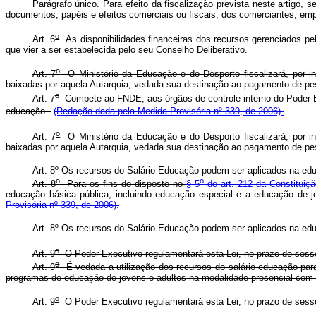
Parágrafo único. Para efeito da fiscalização prevista neste artigo, 
documentos, papéis e efeitos comerciais ou fiscais, dos comerciantes, empre
o
Art. 6
As disponibilidades financeiras dos recursos gerenciados pelo
que vier a ser estabelecida pelo seu Conselho Deliberativo.
o
Art. 7
O Ministério da Educação e do Desporto fiscalizará, por i
baixadas por aquela Autarquia, vedada sua destinação ao pagamento de pe
o
Art. 7
Compete ao FNDE, aos órgãos de controle interno do Poder Exec
educação.
(Redação dada pela Medida Provisória nº 339, de 2006).
o
Art. 7
O Ministério da Educação e do Desporto fiscalizará, por i
baixadas por aquela Autarquia, vedada sua destinação ao pagamento de p
Art. 8º Os recursos do Salário Educação podem ser aplicados na ed
o
o
Art. 8
Para os fins do disposto no
§ 5
do art. 212 da Constituiç
educação básica pública, incluindo educação especial e a educação de 
Provisória nº 339, de 2006).
Art. 8º Os recursos do Salário Educação podem ser aplicados na ed
o
Art. 9
O Poder Executivo regulamentará esta Lei, no prazo de sesse
o
Art. 9
É vedada a utilização dos recursos do salário-educação para
programas de educação de jovens e adultos na modalidade presencial com 
o
Art. 9
O Poder Executivo regulamentará esta Lei, no prazo de sesse