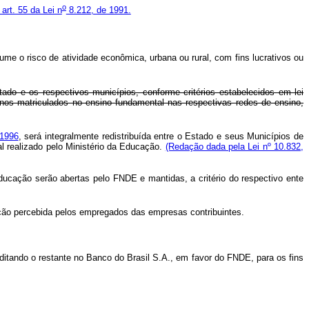
o
art. 55 da Lei n
8.212, de 1991.
ume o risco de atividade econômica, urbana ou rural, com fins lucrativos ou
stado e os respectivos municípios, conforme critérios estabelecidos em lei
unos matriculados no ensino fundamental nas respectivas redes de ensino,
 1996
, será integralmente redistribuída entre o Estado e seus Municípios de
l realizado pelo Ministério da Educação.
(Redação dada pela Lei nº 10.832,
ucação serão abertas pelo FNDE e mantidas, a critério do respectivo ente
ção percebida pelos empregados das empresas contribuintes.
editando o restante no Banco do Brasil S.A., em favor do FNDE,
para os fins