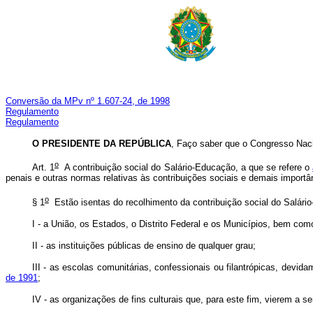
Conversão da MPv nº 1.607-24, de 1998
Regulamento
Regulamento
O PRESIDENTE DA REPÚBLICA
, Faço saber que o Congresso Naci
o
Art. 1
A contribuição social do Salário-Educação, a que se refere o
penais e outras normas relativas às contribuições sociais e demais impor
o
§ 1
Estão isentas do recolhimento da contribuição social do Salári
I - a União, os Estados, o Distrito Federal e os Municípios, bem co
II - as instituições públicas de ensino de qualquer grau;
III - as escolas comunitárias, confessionais ou filantrópicas, dev
de 1991
;
IV - as organizações de fins culturais que, para este fim, vierem a s