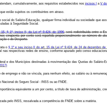
e atendam, cumulativamente, aos requisitos estabelecidos nos
incisos I
a
V do 
ue estão sujeitos os contribuintes em atraso.
 social do Salário-Educação, qualquer firma individual ou sociedade que ass
uladas à Seguridade Social.
. 15, § 1º, inciso II, da Lei nº 9.424, de 1996
, será redistribuída entre o E
nos cinqüenta por cento será repartida proporcionalmente ao número de al
cação e do Desporto.
rata o
§ 1º e seu inciso II do art. 15 da Lei nº 9.424, de 24 de dezembro de
l nas respectivas redes de ensino, conforme apurado pelo censo educaciona
ederal e dos Municípios destinadas à movimentação das Quotas do Salário-Ed
 2017)
 de emprego e não se vincula, para nenhum efeito, ao salário ou à remunera
to Nacional do Seguro Social - INSS ou ao FNDE.
mportância equivalente a um por cento, a título de taxa de administração, cr
izada pelo INSS, ressalvada a competência do FNDE sobre a matéria.