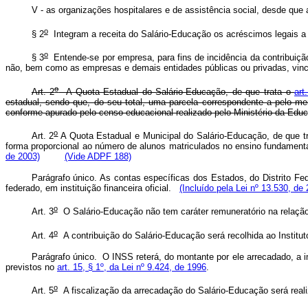
V - as organizações hospitalares e de assistência social, desde qu
o
§ 2
Integram a receita do Salário-Educação os acréscimos legais a q
o
§ 3
Entende-se por empresa, para fins de incidência da contribuição
não, bem como as empresas e demais entidades públicas ou privadas, vinc
o
Art. 2
A Quota Estadual do Salário-Educação, de que trata o
art
estadual, sendo que, do seu total, uma parcela correspondente a pelo me
conforme apurado pelo censo educacional realizado pelo Ministério da Edu
o
Art. 2
A Quota Estadual e Municipal do Salário-Educação, de que t
forma proporcional ao número de alunos matriculados no ensino fundamenta
de 2003)
(Vide ADPF 188)
Parágrafo único. As contas específicas dos Estados, do Distrito F
federado, em instituição financeira oficial.
(Incluído pela Lei nº 13.530, de
o
Art. 3
O Salário-Educação não tem caráter remuneratório na relação
o
Art. 4
A contribuição do Salário-Educação será recolhida ao Institu
Parágrafo único. O INSS reterá, do montante por ele arrecadado, a i
previstos no
art. 15, § 1º, da Lei nº 9.424, de 1996
.
o
Art. 5
A fiscalização da arrecadação do Salário-Educação será real