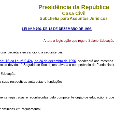
Presidência da República
Casa Civil
Subchefia para Assuntos Jurídicos
LEI Nº 9.766, DE 18 DE DEZEMBRO DE 1998.
Altera a legislação que rege o Salário-Educação
onal decreta e eu sanciono a seguinte Lei:
art. 15 da Lei nº 9.424, de 24 de dezembro de 1996
, obedecerá aos mesmos p
tâncias devidas à Seguridade Social, ressalvada a competência do Fundo Na
o-Educação:
mo suas respectivas autarquias e fundações;
idamente registradas e reconhecidas pelo competente órgão de educação, e q
er definidas em regulamento;