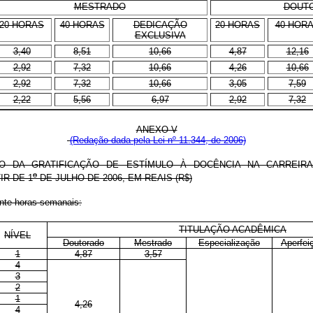
MESTRADO
DOUT
20 HORAS
40 HORAS
DEDICAÇÃO
20 HORAS
40 HOR
EXCLUSIVA
3,40
8,51
10,66
4,87
12,16
2,92
7,32
10,66
4,26
10,66
2,92
7,32
10,66
3,05
7,59
2,22
5,56
6,97
2,92
7,32
ANEXO V
(Redação dada pela Lei nº 11.344, de 2006)
O DA GRATIFICAÇÃO DE ESTÍMULO À DOCÊNCIA NA CARREIRA
o
IR DE 1
DE JULHO DE 2006, EM REAIS (R$)
inte horas semanais:
TITULAÇÃO ACADÊMICA
NÍVEL
Doutorado
Mestrado
Especialização
Aperfei
1
4,87
3,57
4
3
2
1
4,26
4