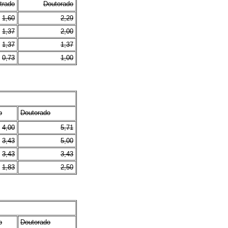
trado
Doutorado
1,60
2,29
1,37
2,00
1,37
1,37
0,73
1,00
o
Doutorado
4,00
5,71
3,43
5,00
3,43
3,43
1,83
2,50
o
Doutorado