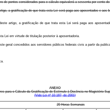
ro de pontos considerados para o cálculo equivalerá a sessenta por cento d
rtigo, a gratificação de que trata esta Lei será paga aos aposentados e aos 
este artigo, a gratificação de que trata esta Lei será paga aos aposenta
a Lei em virtude de titulação posterior à aposentadoria.
te geral concedidos aos servidores públicos federais civis a partir da public
ca.
ANEXO
res para o Cálculo da Gratificação de Estímulo à Docência no Magistério Sup
(Vide Lei nº 10.187, de 2001)
20 Horas Semanais