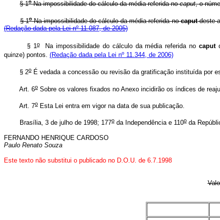
o
§ 1
Na impossibilidade do cálculo da média referida no
caput
, o núme
o
§ 1
Na impossibilidade do cálculo da média referida no
caput
deste a
(Redação dada pela Lei nº 11.087, de 2005)
o
§ 1
Na impossibilidade do cálculo da média referida no
caput
d
quinze) pontos.
(Redação dada pela Lei nº 11.344, de 2006)
o
§ 2
É vedada a concessão ou revisão da gratificação instituída por est
o
Art. 6
Sobre os valores fixados no Anexo incidirão os índices de reajus
o
Art. 7
Esta Lei entra em vigor na data de sua publicação.
o
o
Brasília, 3 de julho de 1998; 177
da Independência e 110
da Repúbli
FERNANDO HENRIQUE CARDOSO
Paulo Renato Souza
Este texto não substitui o publicado no D.O.U. de 6.7.1998
Valo