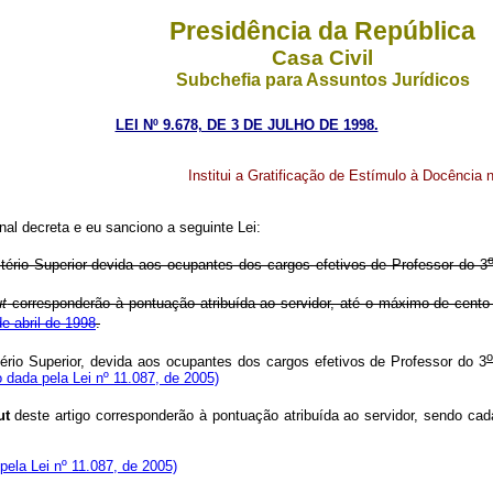
Presidência da República
Casa Civil
Subchefia para Assuntos Jurídicos
LEI Nº 9.678, DE 3 DE JULHO DE 1998.
Institui a Gratificação de Estímulo à Docência n
al decreta e eu sanciono a seguinte Lei:
tério Superior devida aos ocupantes dos cargos efetivos de Professor do 3
t
corresponderão à pontuação atribuída ao servidor, até o máximo de cento 
e abril de 1998
.
ério Superior, devida aos ocupantes dos cargos efetivos de Professor do 3
 dada pela Lei nº 11.087, de 2005)
ut
deste artigo corresponderão à pontuação atribuída ao servidor, sendo cad
 pela Lei nº 11.087, de 2005)