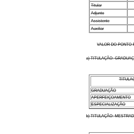
Titular
Adjunto
Assistente
Auxiliar
VALOR DO PONTO 
a) TITULAÇÃO: GRADUA
TITULA
GRADUAÇÃO
APERFEIÇOAMENTO
ESPECIALIZAÇÃO
b) TITULAÇÃO: MESTRA