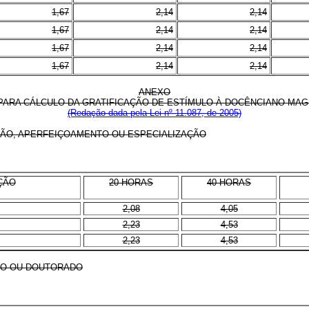
1,67
2,14
2,14
1,67
2,14
2,14
1,67
2,14
2,14
1,67
2,14
2,14
ANEXO
PARA CÁLCULO DA GRATIFICAÇÃO DE ESTÍMULO À DOCÊNCIANO MAG
(Redação dada pela Lei nº 11.087, de 2005)
ÇÃO, APERFEIÇOAMENTO OU ESPECIALIZAÇÃO
ÇÃO
20 HORAS
40 HORAS
2,08
4,05
2,23
4,53
2,23
4,53
DO OU DOUTORADO