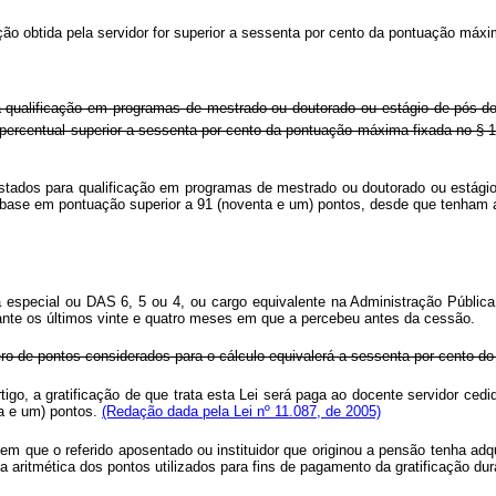
ção obtida pela servidor for superior a sessenta por cento da pontuação máxim
a qualificação em programas de mestrado ou doutorado ou estágio de pós-do
m percentual superior a sessenta por cento da pontuação máxima fixada no § 
astados para qualificação em programas de mestrado ou doutorado ou estágio
om base em pontuação superior a 91 (noventa e um) pontos, desde que tenham 
especial ou DAS 6, 5 ou 4, ou cargo equivalente na Administração Pública, t
urante os últimos vinte e quatro meses em que a percebeu antes da cessão.
ro de pontos considerados para o cálculo equivalerá a sessenta por cento d
tigo, a gratificação de que trata esta Lei será paga ao docente servidor ced
ta e um) pontos.
(Redação dada pela Lei nº 11.087, de 2005)
 que o referido aposentado ou instituidor que originou a pensão tenha adqui
édia aritmética dos pontos utilizados para fins de pagamento da gratificação 