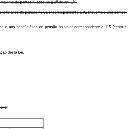
o
o
o máximo de pontos fixados no § 1
do art. 1
.
beneficiários de pensão no valor correspondente a 91 (noventa e um) pontos.
dos e aos beneficiários de pensão no valor correspondente a 115 (cento e
ação desta Lei.
erior