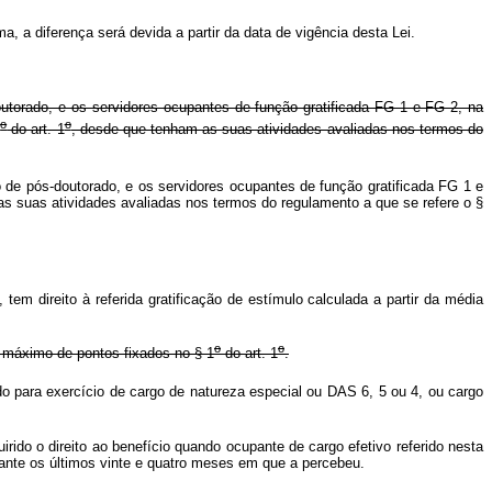
a, a diferença será devida a partir da data de vigência desta Lei.
utorado, e os servidores ocupantes de função gratificada FG 1 e FG 2, na
o
o
1
do art. 1
, desde que tenham as suas atividades avaliadas nos termos do
 de pós-doutorado, e os servidores ocupantes de função gratificada FG 1 e
as suas atividades avaliadas nos termos do regulamento a que se refere o §
em direito à referida gratificação de estímulo calculada a partir da média
o
o
o máximo de pontos fixados no § 1
do art. 1
.
ido para exercício de cargo de natureza especial ou DAS 6, 5 ou 4, ou cargo
rido o direito ao benefício quando ocupante de cargo efetivo referido nesta
durante os últimos vinte e quatro meses em que a percebeu.