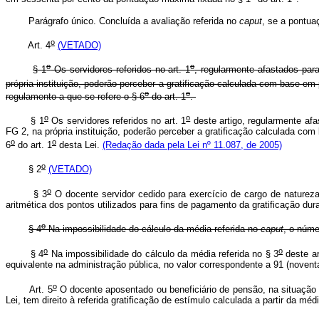
Parágrafo único. Concluída a avaliação referida no
caput
, se a pontua
o
Art. 4
(VETADO)
o
o
§ 1
Os servidores referidos no art. 1
, regularmente afastados par
própria instituição, poderão perceber a gratificação calculada com base e
o
o
regulamento a que se refere o § 6
do art. 1
.
o
o
§ 1
Os servidores referidos no art. 1
deste artigo, regularmente af
FG 2, na própria instituição, poderão perceber a gratificação calculada c
o
o
6
do art. 1
desta Lei.
(Redação dada pela Lei nº 11.087, de 2005)
o
§ 2
(VETADO)
o
§ 3
O docente servidor cedido para exercício de cargo de natureza 
aritmética dos pontos utilizados para fins de pagamento da gratificação d
o
§ 4
Na impossibilidade do cálculo da média referida no
caput
, o núme
o
o
§ 4
Na impossibilidade do cálculo da média referida no § 3
deste ar
equivalente na administração pública, no valor correspondente a 91 (noven
o
Art. 5
O docente aposentado ou beneficiário de pensão, na situação em
Lei, tem direito à referida gratificação de estímulo calculada a partir da m