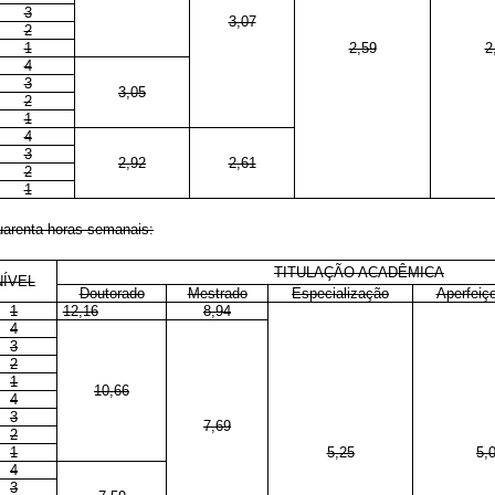
3
3,07
2
1
2,59
2
4
3
3,05
2
1
4
3
2,92
2,61
2
1
uarenta horas semanais:
TITULAÇÃO ACADÊMICA
NÍVEL
Doutorado
Mestrado
Especialização
Aperfeiç
1
12,16
8,94
4
3
2
1
10,66
4
3
7,69
2
1
5,25
5,
4
3