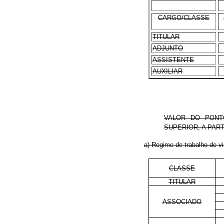
CARGO/CLASSE
TITULAR
ADJUNTO
ASSISTENTE
AUXILIAR
VALOR DO PONT
SUPERIOR, A PART
a) Regime de trabalho de v
CLASSE
TITULAR
ASSOCIADO