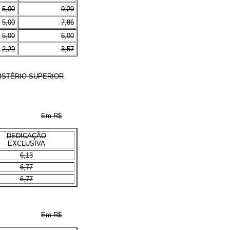
5,00
9,29
5,00
7,86
5,00
6,00
2,29
3,57
ISTÉRIO SUPERIOR
Em R$
DEDICAÇÃO
EXCLUSIVA
6,13
6,77
6,77
Em R$