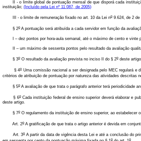
II - o limite global de pontuação mensal de que disporá cada instituição
instituição;
(Incluído pela Lei nº 11.087, de 2005)
o
III - o limite de remuneração fixado no art. 10 da Lei n
9.624, de 2 de 
o
§ 2
A pontuação será atribuída a cada servidor em função da avaliaç
I – dez pontos por hora-aula semanal, até o máximo de cento e vinte p
II – um máximo de sessenta pontos pelo resultado da avaliação qualitati
o
o
§ 3
O resultado da avaliação prevista no inciso II do § 2
deste artig
o
§ 4
Uma comissão nacional a ser designada pelo MEC regulará e div
critérios de atribuição de pontuação por natureza das atividades descritas n
o
§ 5
A avaliação de que trata o parágrafo anterior terá periodicidade 
o
§ 6
Cada instituição federal de ensino superior deverá elaborar e p
deste artigo.
o
§ 7
O regulamento da instituição de ensino superior, ao estabelecer o
o
Art. 2
A gratificação de que trata o artigo anterior é devida em conju
o
Art. 3
A partir da data de vigência desta Lei e até a conclusão do pri
o
o
em sessenta por cento da pontuação máxima fixada no § 1
do art. 1
.