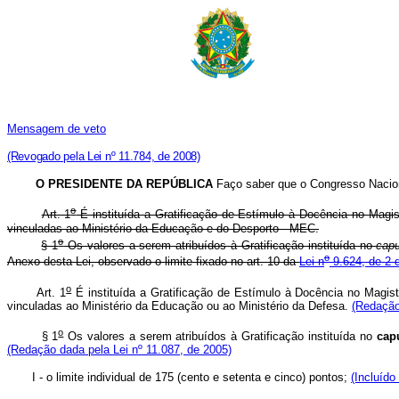
Mensagem de veto
(Revogado pela Lei nº 11.784, de 2008)
O PRESIDENTE DA REPÚBLICA
Faço saber que o Congresso Nacion
o
Art. 1
É instituída a Gratificação de Estímulo à Docência no Magis
vinculadas ao Ministério da Educação e do Desporto - MEC.
o
§ 1
Os valores a serem atribuídos à Gratificação instituída no
capu
o
Anexo desta Lei, observado o limite fixado no art. 10 da
Lei n
9.624, de 2 d
o
Art. 1
É instituída a Gratificação de Estímulo à Docência no Magist
vinculadas ao Ministério da Educação ou ao Ministério da Defesa.
(Redação
o
§ 1
Os valores a serem atribuídos à Gratificação instituída no
cap
(Redação dada pela Lei nº 11.087, de 2005)
I - o limite individual de 175 (cento e setenta e cinco) pontos;
(Incluído