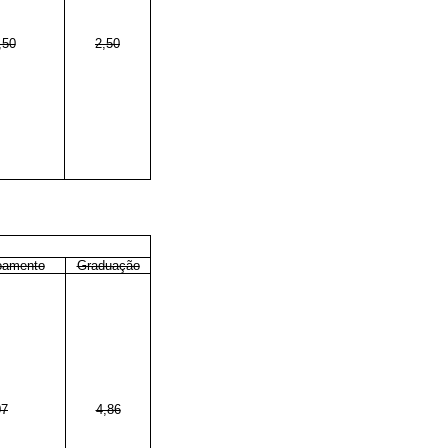
,50
2,50
oamento
Graduação
07
4,86