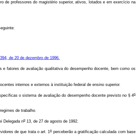
 de professores do magistério superior, ativos, lotados e em exercício na
eguinte:
394, de 20 de dezembro de 1996.
as e fatores de avaliação qualitativa do desempenho docente, bem como os
centes internos e externos à instituição federal de ensino superior.
o
 específicas o sistema de avaliação do desempenho docente previsto no § 4
 regimes de trabalho.
o
Lei Delegada n
13, de 27 de agosto de 1992.
o
rvidores de que trata o art. 1
perceberão a gratificação calculada com base