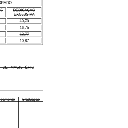
ORADO
AS
DEDICAÇÃO
EXCLUSIVA
19,79
16,75
12,77
10,87
 DE MAGISTÉRIO
çoamento
Graduação