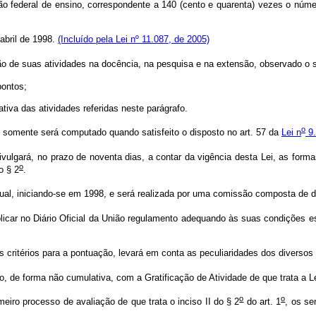
 federal de ensino, correspondente a 140 (cento e quarenta) vezes o número
abril de 1998.
(Incluído pela Lei nº 11.087, de 2005)
ão de suas atividades na docência, na pesquisa e na extensão, observado o s
ontos;
va das atividades referidas neste parágrafo.
o
o somente será computado quando satisfeito o disposto no art. 57 da
Lei n
9.
ulgará, no prazo de noventa dias, a contar da vigência desta Lei, as form
o
o § 2
.
anual, iniciando-se em 1998, e será realizada por uma comissão composta de do
ublicar no Diário Oficial da União regulamento adequando às suas condições
s critérios para a pontuação, levará em conta as peculiaridades dos diversos
nto, de forma não cumulativa, com a Gratificação de Atividade de que trata a 
o
o
meiro processo de avaliação de que trata o inciso II do § 2
do art. 1
, os se