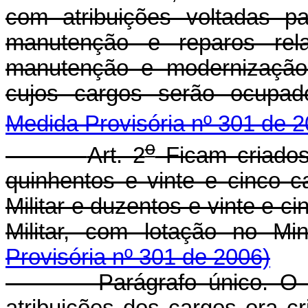
com atribuições voltadas p
manutenção e reparos rela
manutenção e modernização 
cujos cargos serão ocupad
Medida Provisória nº 301 de 2
o
Art. 2
Ficam criados,
quinhentos e vinte e cinco 
Militar e duzentos e vinte e c
Militar, com lotação no Mi
Provisória nº 301 de 2006)
Parágrafo único. O Pode
atribuições dos cargos ora cr