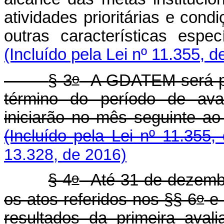
atividades prioritárias e cond
outras características espec
(Incluído pela Lei nº 11.355, d
o
§ 3
A GDATEM será pr
término do período de aval
iniciarão no mês seguinte a
(Incluído pela Lei nº 11.355,
13.328, de 2016)
o
§ 4
Até 31 de dezembr
o
os atos referidos nos §§ 6
e 
resultados da primeira ava