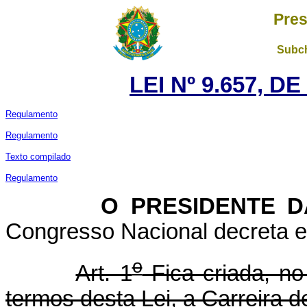
Pres
Subch
LEI Nº 9.657, D
Regulamento
Regulamento
Texto compilado
Regulamento
O PRESIDENTE DA 
Congresso Nacional decreta e 
o
Art. 1
Fica criada, n
termos desta Lei, a Carreira de