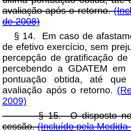
avaliação após o retorno.
(Inc
de 2008)
§ 14. Em caso de afastame
de efetivo exercício, sem pre
percepção de gratificação de
percebendo a GDATEM em va
pontuação obtida, até que
avaliação após o retorno.
(Re
2009)
§ 15. O disposto no § 1
cessão.
(Incluído pela Medida 