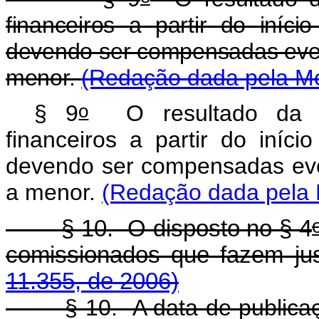
financeiros a partir do iníci
devendo ser compensadas even
menor.
(Redação dada pela Me
o
§ 9
O resultado da pri
financeiros a partir do iníci
devendo ser compensadas eve
a menor.
(Redação dada pela L
§ 10. O disposto no § 4
comissionados que fazem 
11.355, de 2006)
§ 10. A data de publicação 