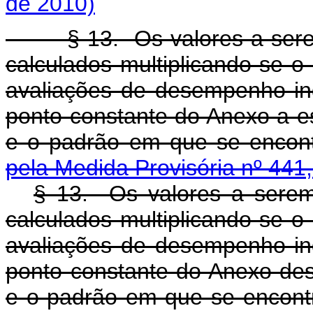
de 2010)
§ 13. Os valores a serem 
calculados multiplicando-se o
avaliações de desempenho indi
ponto constante do Anexo a es
e o padrão em que se encont
pela Medida Provisória nº 441
§ 13. Os valores a sere
calculados multiplicando-se o
avaliações de desempenho indi
ponto constante do Anexo dest
e o padrão em que se encontr