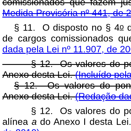
comissionados que fazem 
Medida Provisória nº 441, de 
o
§ 11. O disposto no § 4
d
de cargos comissionados q
dada pela Lei nº 11.907, de 2
§ 12. Os valores do pont
Anexo desta Lei.
(Incluído pel
§ 12. Os valores do po
Anexo desta Lei.
(Redação dad
§ 12. Os valores do 
alínea
a
do Anexo I desta Lei