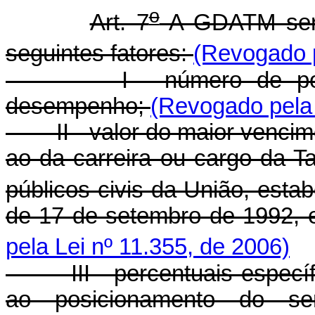
o
Art. 7
A GDATM será 
seguintes fatores:
(Revogado p
I - número de pontos 
desempenho;
(Revogado pela 
II - valor do maior vencime
ao da carreira ou cargo da T
públicos civis da União, estab
de 17 de setembro de 1992, e
pela Lei nº 11.355, de 2006)
III - percentuais específi
ao posicionamento do ser