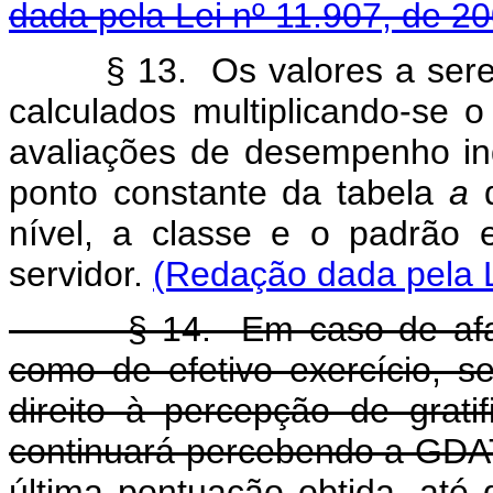
dada pela Lei nº 11.907, de 2
§ 13. Os valores a serem 
calculados multiplicando-se 
avaliações de desempenho indi
ponto constante da tabela
a
d
nível, a classe e o padrão
servidor.
(Redação dada pela L
§ 14. Em caso de afastam
como de efetivo exercício, 
direito à percepção de grat
continuará percebendo a GDA
última pontuação obtida, até