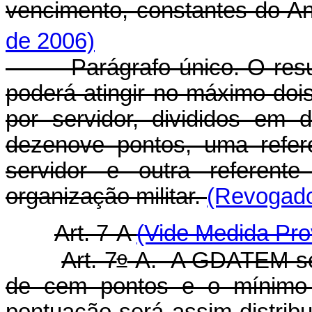
vencimento, constantes do A
de 2006)
Parágrafo único. O result
poderá atingir no máximo dois 
por servidor, divididos em
dezenove pontos, uma refer
servidor e outra referente
organização militar.
(Revogado 
Art. 7-A
(Vide Medida Pro
o
Art. 7
-A.
A GDATEM ser
de cem pontos e o mínimo d
pontuação será assim distrib