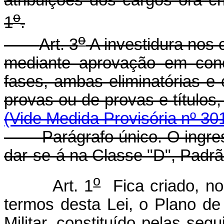
o
1
.
o
Art. 3
A investidura nos 
mediante aprovação em conc
fases, ambas eliminatórias e c
provas ou de provas e títulos
(Vide Medida Provisória nº 30
Parágrafo único. O ingresso
dar-se-á na Classe "D", Padrão
o
Art. 1
Fica criado, no
termos desta Lei, o Plano de
Militar, constituído pelas se