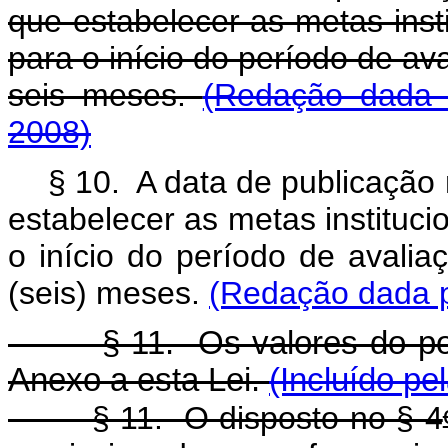
que estabelecer as metas insti
para o início do período de ava
seis meses.
(Redação dada 
2008)
§ 10. A data de publicação 
estabelecer as metas instituci
o início do período de avalia
(seis) meses.
(Redação dada p
§ 11. Os valores do pont
Anexo a esta Lei.
(Incluído pe
§ 11. O disposto no § 4