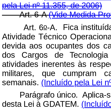
pela Lei nº 11.355, de 2006)
Art. 6-A
(Vide Medida Pro
o
Art. 6
-A.
Fica institu
Atividade Técnico Operacion
devida aos ocupantes dos ca
dos Cargos de Tecnologia 
atividades inerentes às respe
militares, que cumpram c
semanais.
(Incluído pela Lei 
Parágrafo único. Aplica-se o
desta Lei à GDATEM.
(Incluíd