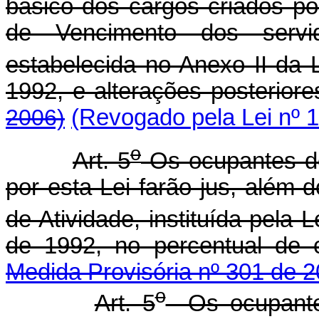
básico dos cargos criados po
de Vencimento dos servid
estabelecida no Anexo II da 
1992, e alterações posteriore
2006)
(Revogado pela Lei nº 1
o
Art. 5
Os ocupantes de 
por esta Lei farão jus, além 
de Atividade, instituída pela 
de 1992, no percentual de 
Medida Provisória nº 301 de 2
o
Art. 5
Os ocupantes