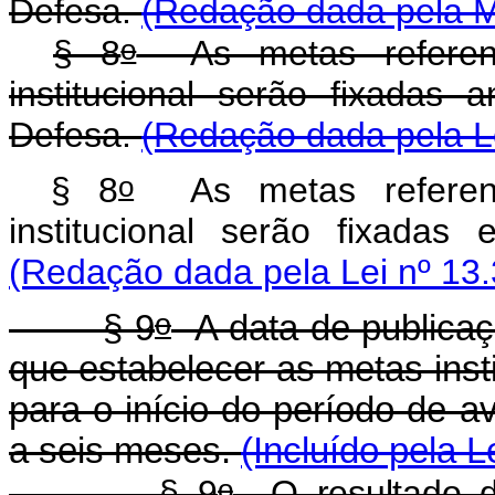
Defesa.
(Redação dada pela Me
o
§ 8
As metas referent
institucional serão fixadas
Defesa.
(Redação dada pela Le
o
§ 8
As metas referent
institucional serão fixada
(Redação dada pela Lei nº 13.
o
§ 9
A data de publicaçã
que estabelecer as metas insti
para o início do período de av
a seis meses.
(Incluído pela L
o
§ 9
O resultado da