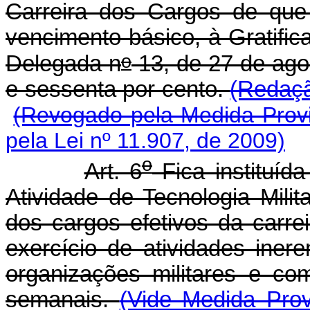
Carreira dos Cargos de que 
vencimento básico, à Gratifica
o
Delegada n
13, de 27 de ago
e sessenta por cento.
(Redaçã
(Revogado pela Medida Provi
pela Lei nº 11.907, de 2009)
o
Art. 6
Fica instituída
Atividade de Tecnologia Mil
dos cargos efetivos da carrei
exercício de atividades inere
organizações militares e co
semanais.
(Vide Medida Prov