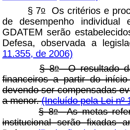
o
§ 7
Os critérios e pro
de desempenho individual e
GDATEM serão estabelecidos
Defesa, observada a legisl
11.355, de 2006)
o
§ 8
O resultado da 
financeiros a partir do iníci
devendo ser compensadas eve
a menor.
(Incluído pela Lei nº
o
§ 8
As metas refe
institucional serão fixadas