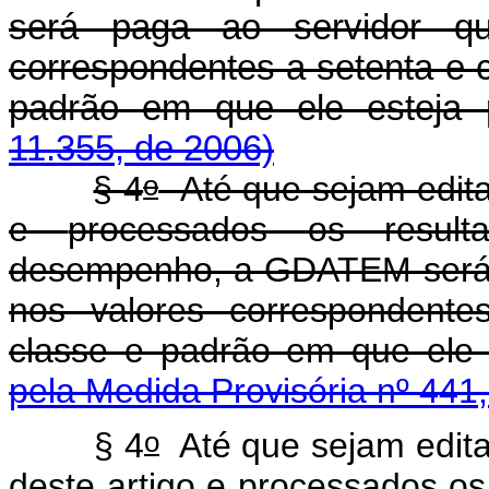
será paga ao servidor q
correspondentes a setenta e 
padrão em que ele esteja 
11.355, de 2006)
o
§ 4
Até que sejam edita
e
processados os result
desempenho
, a GDATEM será 
nos valores
correspondentes
classe e padrão em que ele 
pela Medida Provisória nº 441
o
§ 4
Até que sejam edita
deste artigo e processados os