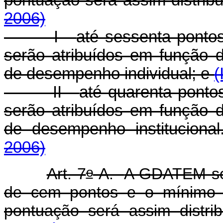
2006)
I -
até sessenta ponto
serão atribuídos em função d
de
desempenho individual
; e
(
II -
até quarenta ponto
serão atribuídos em função d
de
desempenho institucional
2006)
o
Art. 7
-A.
A GDATEM ser
de cem pontos e o mínimo de
pontuação será assim distri