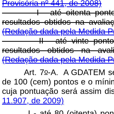
Provisória nº 441, de 2008)
I -
até oitenta pont
resultados obtidos na avali
(Redação dada pela Medida Pr
II - até vinte pontos s
resultados obtidos na aval
(Redação dada pela Medida Pr
o
Art. 7
-A. A GDATEM se
de 100 (cem) pontos e o mínimo
cuja pontuação será assim dis
11.907, de 2009)
I - até 80 (oitenta) ponto