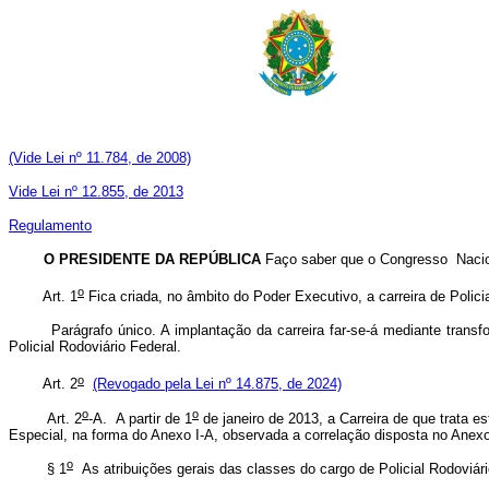
(Vide Lei nº 11.784, de 2008)
Vide Lei nº 12.855, de 2013
Regulamento
O PRESIDENTE DA REPÚBLICA
Faço saber que o Congresso Nacio
o
Art. 1
Fica criada, no âmbito do Poder Executivo, a carreira de Policia
Parágrafo único. A implantação da carreira far-se-á mediante transforma
Policial Rodoviário Federal.
o
Art. 2
(Revogado pela Lei nº 14.875, de 2024)
o
o
Art. 2
-A. A partir de 1
de janeiro de 2013, a Carreira de que trata e
Especial, na forma do Anexo I-A, observada a correlação disposta no Anexo
o
§ 1
As atribuições gerais das classes do cargo de Policial Rodoviár