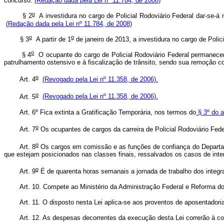
concurso.
(Redação dada pela Lei nº 11.784, de 2008)
o
§ 2
A investidura no cargo de Policial Rodoviário Federal dar-se-á 
(Redação dada pela Lei nº 11.784, de 2008)
o
o
§ 3
A partir de 1
de janeiro de 2013, a investidura no cargo de Polici
o
§ 4
O ocupante do cargo de Policial Rodoviário Federal permanecerá
patrulhamento ostensivo e à fiscalização de trânsito, sendo sua remoção 
o
Art. 4
(Revogado pela Lei nº 11.358, de 2006).
o
Art. 5
(Revogado pela Lei nº 11.358, de 2006).
Art. 6º Fica extinta a Gratificação Temporária, nos termos do
§ 3º do a
o
Art. 7
Os ocupantes de cargos da carreira de Policial Rodoviário Feder
o
Art. 8
Os cargos em comissão e as funções de confiança do Departame
que estejam posicionados nas classes finais, ressalvados os casos de int
o
Art. 9
É de quarenta horas semanais a jornada de trabalho dos integran
Art. 10. Compete ao Ministério da Administração Federal e Reforma do Est
Art. 11. O disposto nesta Lei aplica-se aos proventos de aposentadoria
Art. 12. As despesas decorrentes da execução desta Lei correrão à cont