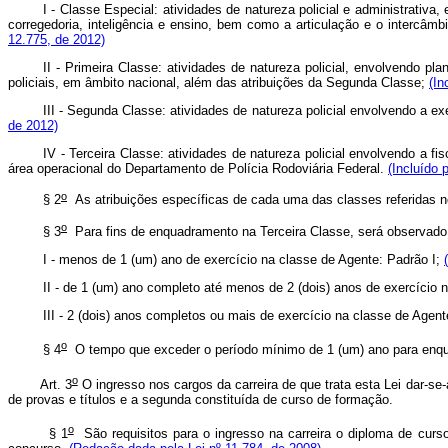
I - Classe Especial: atividades de natureza policial e administrativ
corregedoria, inteligência e ensino, bem como a articulação e o intercâmb
12.775, de 2012)
II - Primeira Classe: atividades de natureza policial, envolvendo p
policiais, em âmbito nacional, além das atribuições da Segunda Classe;
(In
III - Segunda Classe: atividades de natureza policial envolvendo a ex
de 2012)
IV - Terceira Classe: atividades de natureza policial envolvendo a f
área operacional do Departamento de Polícia Rodoviária Federal.
(Incluído 
o
§ 2
As atribuições específicas de cada uma das classes referidas n
o
§ 3
Para fins de enquadramento na Terceira Classe, será observado o
I - menos de 1 (um) ano de exercício na classe de Agente: Padrão I;
II - de 1 (um) ano completo até menos de 2 (dois) anos de exercício 
III - 2 (dois) anos completos ou mais de exercício na classe de Agent
o
§ 4
O tempo que exceder o período mínimo de 1 (um) ano para enqua
o
Art. 3
O ingresso nos cargos da carreira de que trata esta Lei dar-se
de provas e títulos e a segunda constituída de curso de formação.
o
§ 1
São requisitos para o ingresso na carreira o diploma de curso