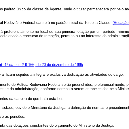
no padrão único da classe de Agente, onde o titular permanecerá por pelo m
al Rodoviário Federal dar-se-á no padrão inicial da Terceira Classe.
(Redação 
 preferencialmente no local de sua primeira lotação por um período mínimo 
condicionada a concurso de remoção, permuta ou ao interesse da administraç
rt. 1º da Lei nº 9.166, de 20 de dezembro de 1995
.
al ficam sujeitos a integral e exclusiva dedicação às atividades do cargo.
nto de Polícia Rodoviária Federal serão preenchidos, preferencialmente, p
eresse da administração, conforme normas a serem estabelecidas pelo Ministr
tes da carreira de que trata esta Lei.
ado, ouvido o Ministério da Justiça, a definição de normas e procedimentos
 e às pensões.
a das dotações constantes do orçamento do Ministério da Justiça.