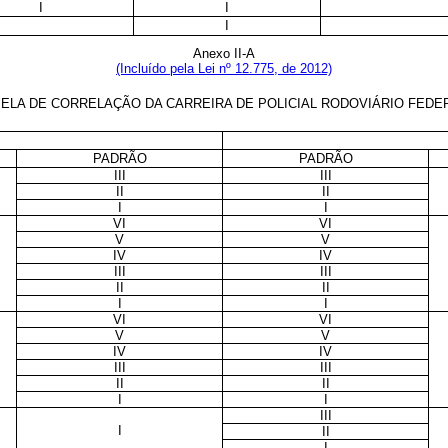
I
I
I
Anexo II-A
(Incluído pela Lei nº 12.775, de 2012)
ELA DE CORRELAÇÃO DA CARREIRA DE POLICIAL RODOVIÁRIO FED
PADRÃO
PADRÃO
III
III
II
II
I
I
VI
VI
V
V
IV
IV
III
III
II
II
I
I
VI
VI
V
V
IV
IV
III
III
II
II
I
I
III
I
II
I