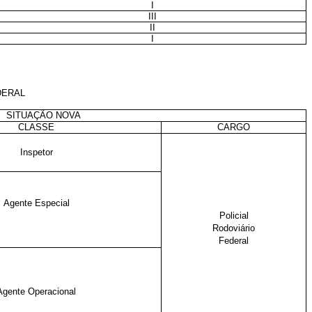
I
III
II
I
DERAL
SITUAÇÃO NOVA
CLASSE
CARGO
Inspetor
Agente Especial
Policial
Rodoviário
Federal
Agente Operacional