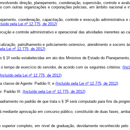
a, envolvendo direção, planejamento, coordenação, supervisão, controle e aval
io com outras organizações e corporações policiais, em âmbito nacional e i
lanejamento, coordenação, capacitação, controle e execução administrativa 
cluído pela Lei nº 12.775, de 2012)
ecução e controle administrativo e operacional das atividades inerentes ao c
iscalização, patrulhamento e policiamento ostensivo, atendimento e socorro 
pela Lei nº 12.775, de 2012)
o
o § 1
serão estabelecidas em ato dos Ministros de Estado do Planejamento
 tempo de exercício do servidor, de acordo com os seguintes critérios:
(Inc
(Incluído pela Lei nº 12.775, de 2012)
na classe de Agente: Padrão II; e
(Incluído pela Lei nº 12.775, de 2012)
e: Padrão III.
(Incluído pela Lei nº 12.775, de 2012)
o
dramento no padrão de que trata o § 3
será computado para fins da progr
-á mediante aprovação em concurso público, constituído de duas fases, ambas
 superior completo, em nível de graduação, devidamente reconhecido pelo M