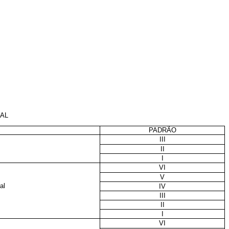
AL
PADRÃO
III
II
I
VI
V
al
IV
III
II
I
VI