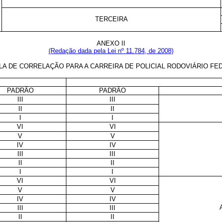
TERCEIRA
ANEXO II
(Redação dada pela Lei nº 11.784, de 2008)
LA DE CORRELAÇÃO PARA A CARREIRA DE POLICIAL RODOVIÁRIO FE
PADRÃO
PADRÃO
III
III
II
II
I
I
VI
VI
V
V
IV
IV
III
III
II
II
I
I
VI
VI
V
V
IV
IV
III
III
II
II