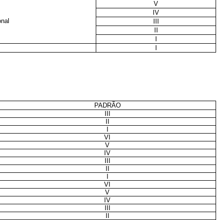
V
IV
nal
III
II
I
I
PADRÃO
III
II
I
VI
V
IV
III
II
I
VI
V
IV
III
II