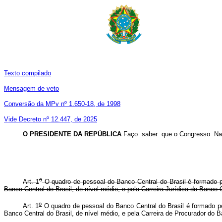
Texto compilado
Mensagem de veto
Conversão da MPv nº 1.650-18, de 1998
Vide Decreto nº 12.447, de 2025
O PRESIDENTE DA REPÚBLICA
Faço saber que o Congresso Naci
o
Art. 1
O quadro de pessoal do Banco Central do Brasil é formado pel
Banco Central do Brasil, de nível médio, e pela Carreira Jurídica do Banco 
o
Art. 1
O quadro de pessoal do Banco Central do Brasil é formado pel
Banco Central do Brasil, de nível médio, e pela Carreira de Procurador do