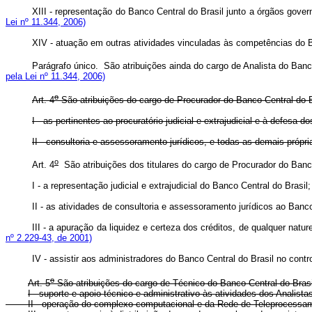
XIII - representação do Banco Central do Brasil junto a órgãos go
Lei nº 11.344, 2006)
XIV - atuação em outras atividades vinculadas às competências d
Parágrafo único. São atribuições ainda do cargo de Analista do Banc
pela Lei nº 11.344, 2006)
o
Art. 4
São atribuições do cargo de Procurador do Banco Central do B
I - as pertinentes ao procuratório judicial e extrajudicial e à defesa 
II - consultoria e assessoramento jurídicos, e todas as demais própr
o
Art. 4
São atribuições dos titulares do cargo de Procurador do Banc
I - a representação judicial e extrajudicial do Banco Central do Brasil;
II - as atividades de consultoria e assessoramento jurídicos ao Banc
III - a apuração da liquidez e certeza dos créditos, de qualquer natu
nº 2.229-43, de 2001)
IV - assistir aos administradores do Banco Central do Brasil no contr
o
Art. 5
São atribuições do cargo de Técnico do Banco Central do Brasi
I - suporte e apoio técnico e administrativo às atividades dos Analist
II - operação do complexo computacional e da Rede de Teleprocess