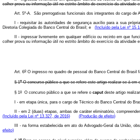
colher prova ou informação útil no estrito âmbito do exercício da ativida
Art. 5º-A. São prerrogativas funcionais dos integrantes do cargo de 
I - requisitar às autoridades de segurança auxílio para a sua próp
Diretoria Colegiada do Banco Central do Brasil; e
(Incluído pela Lei nº 15.
II - ingressar livremente em qualquer edifício ou recinto em que func
colher prova ou informação útil no estrito âmbito do exercício da atividade
o
Art. 6
O ingresso no quadro de pessoal do Banco Central do Brasil far
o
§ 1
O concurso público a que se refere este artigo realizar-se-á e
o
§ 1
O concurso público a que se refere o
caput
deste artigo real
I - em etapa única, para o cargo de Técnico do Banco Central do
II - em 2 (duas) etapas, ambas de caráter eliminatório, compree
(Incluído pela Lei nº 13.327, de 2016)
(Produção de efeito)
III - na forma estabelecida em ato do Advogado-Geral da União, 
efeito)
o