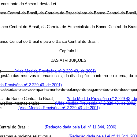
o constante do Anexo I desta Lei.
Banco Central do Brasil, da Carreira de Especialista do Banco Central do Br
 Banco Central do Brasil, da Carreira de Especialista do Banco Central do Br
anco Central do Brasil e para o Banco Central do Brasil.
Capítulo II
DAS ATRIBUIÇÕES
 Brasil:
(Vide Medida Provisória nº 2.229-43, de 2001)
 gestão das reservas internacionais, da dívida pública interna e externa
da Provisória nº 2.229-43, de 2001)
cas adotadas e ao acompanhamento do balanço de pagamentos e do desempe
 legais do Banco Central do Brasil;
(Vide Medida Provisória nº 2.229-43, d
 instituições internacionais;
(Vide Medida Provisória nº 2.229-43, de 2001)
acionadas.
(Vide Medida Provisória nº 2.229-43, de 2001)
anco Central do Brasil:
(Redação dada pela Lei nº 11.344, 2006)
, programas e projetos relativos a:
(Redação dada pela Lei nº 11.344, 200