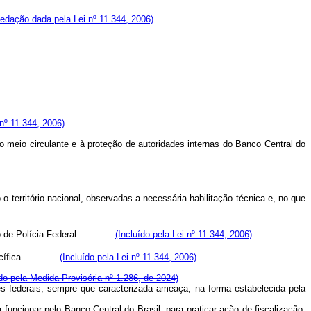
edação dada pela Lei nº 11.344, 2006)
nº 11.344, 2006)
o meio circulante e à proteção de autoridades internas do Banco Central do
o território nacional, observadas a necessária habilitação técnica e, no que
amento de Polícia Federal.
(Incluído pela Lei nº 11.344, 2006)
ão específica.
(Incluído pela Lei nº 11.344, 2006)
ído pela Medida Provisória nº 1.286, de 2024)
ões federais, sempre que caracterizada ameaça, na forma estabelecida pela
a funcionar pelo Banco Central do Brasil, para praticar ação de fiscalização,