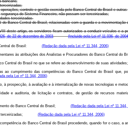
a bancário;
terceirizadas;
perações, controle e gestão exercida pelo Banco Central do Brasil e outras 
 e segurança do Sistema Financeiro, não possam ser terceirizadas;
dades terceirizadas.
al do Banco Central do Brasil, relacionadas com a guarda e a movimentação d
VIII deste artigo, os servidores ficam autorizados a conduzir veículos e a p
26, de 22 de dezembro de 2003
.
(Incluído pela Lei nº 11.036, de 200
anco Central do Brasil:
(Redação dada pela Lei nº 11.344, 2006)
mplementares às atribuições dos Analistas e Procuradores do Banco Centra
o Banco Central do Brasil no que se refere ao desenvolvimento de suas at
rias ao cumprimento das competências do Banco Central do Brasil que, p
da pela Lei nº 11.344, 2006)
ento, à prospecção, à avaliação e à internalização de novas tecnologias
idade e auditoria, de licitação e contratos, de gestão de recursos mate
cessamento do Banco Central do Brasil;
(Redação dada pela Lei nº 11.344,
écnico terceirizadas;
(Redação dada pela Lei nº 11.344, 2006)
s de competência do Banco Central do Brasil procedendo, quando for o c