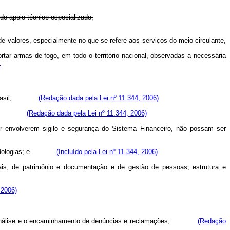
de apoio técnico especializado;
e valores, especialmente no que se refere aos serviços do meio circulante,
ortar armas de fogo, em todo o território nacional, observadas a necessária
4
l do Brasil;
(Redação dada pela Lei nº 11.344, 2006)
ividades;
(Redação dada pela Lei nº 11.344, 2006)
or envolverem sigilo e segurança do Sistema Financeiro, não possam ser
 e metodologias; e
(Incluído pela Lei nº 11.344, 2006)
riais, de patrimônio e documentação e de gestão de pessoas, estrutura e
 2006)
aso, a análise e o encaminhamento de denúncias e reclamações;
(Redação