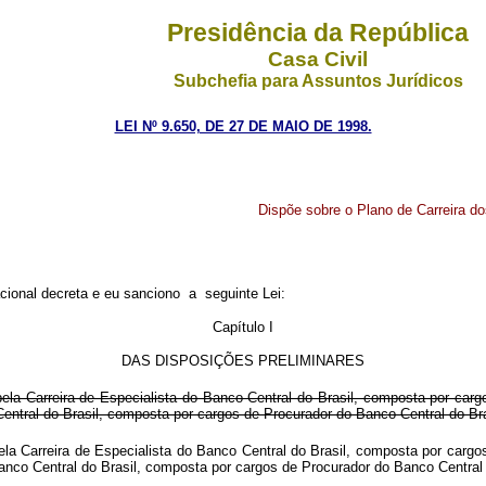
Presidência da República
Casa Civil
Subchefia para Assuntos Jurídicos
LEI Nº 9.650, DE 27 DE MAIO DE 1998.
Dispõe sobre o Plano de Carreira do
onal decreta e eu sanciono a seguinte Lei:
Capítulo I
DAS DISPOSIÇÕES PRELIMINARES
a Carreira de Especialista do Banco Central do Brasil, composta por cargos
Central do Brasil, composta por cargos de Procurador do Banco Central do Bras
a Carreira de Especialista do Banco Central do Brasil, composta por cargos 
 Banco Central do Brasil, composta por cargos de Procurador do Banco Centr