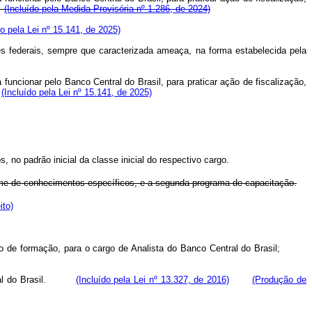
o.
(Incluído pela Medida Provisória nº 1.286, de 2024)
do pela Lei nº 15.141, de 2025)
ões federais, sempre que caracterizada ameaça, na forma estabelecida pela
a funcionar pelo Banco Central do Brasil, para praticar ação de fiscalização,
(Incluído pela Lei nº 15.141, de 2025)
 no padrão inicial da classe inicial do respectivo cargo.
xame de conhecimentos específicos, e a segunda programa de capacitação.
ito)
urso de formação, para o cargo de Analista do Banco Central do Brasil;
Central do Brasil.
(Incluído pela Lei nº 13.327, de 2016)
(Produção de