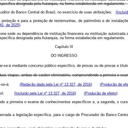
de específica designada pela Autarquia, na forma estabelecida em regulament
Auditor do Banco Central do Brasil, no exercício de suas atribuições:
(Incluí
ria proteção e para a proteção de testemunhas, de patrimônio e de instalaç
141, de 2025)
ione sede ou dependência de instituição financeira ou instituição autorizada 
 específica designada pela Autarquia, na forma estabelecida em regulamento.
Capítulo III
DO INGRESSO
-se-á mediante concurso público específico, de provas ou de provas e títulos,
m duas etapas, ambas de caráter eliminatório, compreendendo a primeira o e
izar-se-á:
(Redação dada pela Lei nº 13.327, de 2016)
(Produção de efe
 Brasil;
(Incluído pela Lei nº 13.327, de 2016)
(Produção de efeito)
ndendo a primeira o exame de conhecimentos específicos e, a segunda, o c
observada a legislação específica, para o cargo de Procurador do Banco 