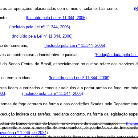
ementares às operações relacionadas com o meio circulante, tais como:
(R
 custodiantes;
(Incluído pela Lei nº 11.344, 2006)
cado;
(Incluído pela Lei nº 11.344, 2006)
rio; e
(Incluído pela Lei nº 11.344, 2006)
struição de numerário;
(Incluído pela Lei nº 11.344, 2006)
elativos ao contencioso administrativo e judicial;
(Redação dada pela Lei 
l do Banco Central do Brasil, especialmente no que se refere aos serviços d
e nível de complexidade.
(Incluído pela Lei nº 11.344, 2006)
ores ficam autorizados a conduzir veículos e a portar armas de fogo, em todo 
003
.
(Incluído pela Lei nº 11.344, 2006)
de armas de fogo ocorrerá na forma e nas condições fixadas pelo Depart
 a execução indireta das tarefas, mediante contrato, na forma da legislaç
Auditor do Banco Central do Brasil, no exercício de suas atribuições:
(Inclu
ria proteção e para a proteção de testemunhas, de patrimônio e de instalaç
ovisória nº 1.286, de 2024)
ione sede ou dependência de instituição financeira ou instituição autorizada 