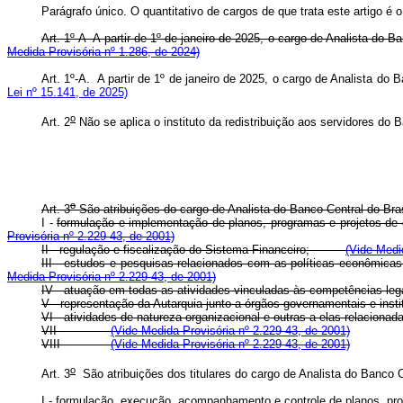
Parágrafo único. O quantitativo de cargos de que trata este artigo é 
Art. 1º-A A partir de 1º de janeiro de 2025, o cargo de Analista do 
Medida Provisória nº 1.286, de 2024)
Art. 1º-A. A partir de 1º de janeiro de 2025, o cargo de Analista do
Lei nº 15.141, de 2025)
o
Art. 2
Não se aplica o instituto da redistribuição aos servidores do B
o
Art. 3
São atribuições do cargo de Analista do Banco Central do
I -
formulação e implementação de planos, programas e projetos de
Provisória nº 2.229-43, de 2001)
II - regulação e fiscalização do Sistema Financeiro;
(Vide Medi
III - estudos e pesquisas relacionados com as políticas econômi
Medida Provisória nº 2.229-43, de 2001)
IV - atuação em todas as atividades vinculadas às competências
V - representação da Autarquia junto a órgãos governamentais e
VI - atividades de natureza organizacional e outras a elas rel
VII -
(Vide Medida Provisória nº 2.229-43, de 2001)
VIII -
(Vide Medida Provisória nº 2.229-43, de 2001)
o
Art. 3
São atribuições dos titulares do cargo de Analista do B
I - formulação, execução, acompanhamento e controle de planos