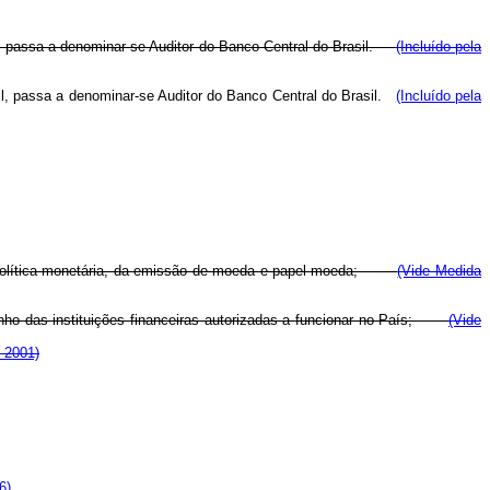
asil, passa a denominar-se Auditor do Banco Central do Brasil.
(Incluído pela
asil, passa a denominar-se Auditor do Banco Central do Brasil.
(Incluído pela
, da política monetária, da emissão de moeda e papel-moeda;
(Vide Medida
nho das instituições financeiras autorizadas a funcionar no País;
(Vide
e 2001)
6)