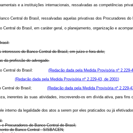
vernamentais e a instituições internacionais, ressalvadas as competência
o Banco Central do Brasil, ressalvadas aquelas privativas dos Procurado
o Central do Brasil, em caráter geral, o planejamento, organização e acompa
rasil:
dos interesses do Banco Central do Brasil, em juízo e fora dele;
ias da profissão de advogado.
o Central do Brasil:
(Redação dada pela Medida Provisória nº 2.229-4
(Redação dada pela Medida Provisória nº 2.229-43, de 2001)
o Central do Brasil;
(Redação dada pela Medida Provisória nº 2.229-4
reza, inerentes às suas atividades, inscrevendo-os em dívida ativa, para fins 
ole interno da legalidade dos atos a serem por eles praticados ou já efetivado
l:
as e Procuradores do Banco Central do Brasil;
amento do Banco Central - SISBACEN;