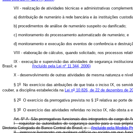
VII - realização de atividades técnicas e administrativas compl
a) distribuição de numerário à rede bancária e às instituições
b) procedimentos de análise de numerário suspeito ou danifi
c) monitoramento do processamento automatizado de numerá
d) monitoramento e execução dos eventos de conferência e de
VIII - elaboração de cálculos, quando solicitado, nos processos r
IX - execução e supervisão das atividades de segurança instituciona
Brasil; e
(Incluído pela Lei nº 11.344, 2006)
X - desenvolvimento de outras atividades de mesma natureza 
o
§ 1
No exercício das atribuições de que trata o inciso IX, os servid
o
couber, a disciplina estabelecida na
Lei n
10.826, de 22 de dezembro de 2
o
o
§ 2
O exercício da prerrogativa prevista no § 1
relativa ao porte 
o
§ 3
O exercício das atividades referidas no inciso IX, não obsta
Art. 5º-A São prerrogativas funcionais dos integrantes do cargo de 
I - requisitar às autoridades de segurança auxílio para a sua próp
Diretoria Colegiada do Banco Central do Brasil; e
(Incluído pela Medida Pr
II - ingressar livremente em qualquer edifício ou recinto em que func