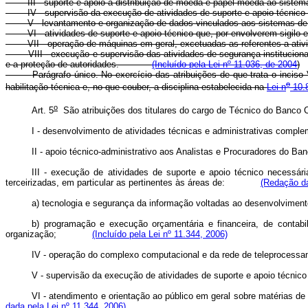
III - suporte e apoio à distribuição de moeda e papel-moeda ao sistem
IV - supervisão da execução de atividades de suporte e apoio técnico 
V - levantamento e organização de dados vinculados aos sistemas de o
VI - atividades de suporte e apoio técnico que, por envolverem sigilo
VII - operação de máquinas em geral, excetuadas as referentes a ativi
VIII - execução e supervisão das atividades de segurança institucion
e a proteção de autoridades.
(Incluído pela Lei nº 11.036, de 2004
)
Parágrafo único. No exercício das atribuições de que trata o inciso 
o
habilitação técnica e, no que couber, a disciplina estabelecida na
Lei n
10.8
o
Art. 5
São atribuições dos titulares do cargo de Técnico do B
I - desenvolvimento de atividades técnicas e administrativas co
II - apoio técnico-administrativo aos Analistas e Procuradores d
III - execução de atividades de suporte e apoio técnico necessá
terceirizadas, em particular as pertinentes às áreas de:
(Redação da
a) tecnologia e segurança da informação voltadas ao desenvolvim
b) programação e execução orçamentária e financeira, de contabil
organização;
(Incluído pela Lei nº 11.344, 2006)
IV - operação do complexo computacional e da rede de telepro
V - supervisão da execução de atividades de suporte e apoio t
VI - atendimento e orientação ao público em geral sobre matéria
dada pela Lei nº 11.344, 2006)