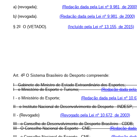
a)
(revogada);
(Redação dada pela Lei nº 9.981, de 2000
b
)
(revogada).
(Redação dada pela Lei nº 9.981, de 2000)
o
§ 2
O (VETADO).
(Incluído pela Lei nº 13.155, de 2015)
o
Art. 4
O Sistema Brasileiro do Desporto compreende:
I - Gabinete do Ministro de Estado Extraordinário dos Esp
I - o Ministério do Esporte e Turismo;
(Redação dada pela 
I - o Ministério do Esporte;
(Redação dada pela Lei nº 10.6
II - o Instituto Nacional de Desenvolvimento do Desporto 
II - (Revogado)
(Revogado pela Lei nº 10.672, de 2003)
III - o Conselho de Desenvolvimento do Desporto Brasileiro - CDDB;
III - O Conselho Nacional do Esporte - CNE;
(Redação dada 
III - o Conselho Nacional do Esporte - CNE;
(Redação dada