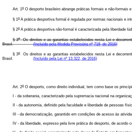
o
Art. 1
O desporto brasileiro abrange práticas formais e não-formais 
o
§ 1
A prática desportiva formal é regulada por normas nacionais e in
o
§ 2
A prática desportiva não-formal é caracterizada pela liberdade lú
o
§ 3
Os direitos e as garantias estabelecidos nesta Lei e decorrent
Brasil.
(Incluído pela Medida Provisória nº 718, de 2016)
o
§ 3
Os direitos e as garantias estabelecidos nesta Lei e decorren
Brasil.
(Incluído pela Lei nº 13.322, de 2016)
o
Art. 2
O desporto, como direito individual, tem como base os princíp
I - da soberania, caracterizado pela supremacia nacional na organizaç
II - da autonomia, definido pela faculdade e liberdade de pessoas físi
III - da democratização, garantido em condições de acesso às ativid
IV - da liberdade, expresso pela livre prática do desporto, de acord