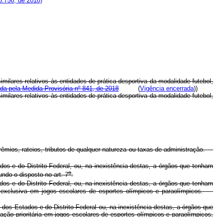
3.756, de 2018)
ilares relativos às entidades de prática desportiva da modalidade futebol,
da pela Medida Provisória nº 841, de 2018
(
Vigência encerrada
))
ilares relativos às entidades de prática desportiva da modalidade futebol,
êmios, rateios, tributos de qualquer natureza ou taxas de administração.
dos e do Distrito Federal, ou, na inexistência destas, a órgãos que tenham
o
ndo o disposto no art. 7
.
dos e do Distrito Federal, ou, na inexistência destas, a órgãos que tenham
exclusiva em jogos escolares de esportes olímpicos e paraolímpicos.
 dos Estados e do Distrito Federal ou, na inexistência destas, a órgãos que
ão prioritária em jogos escolares de esportes olímpicos e paraolímpicos,