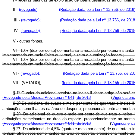
I - receitas oriundas de exploração de loteria destinadas ao cumprime
II -
(revogado);
(Redação dada pela Lei nº 13.756, de 2018
III -
(revogado);
(Redação dada pela Lei nº 13.756, de 2018
IV -
(revogado);
(Redação dada pela Lei nº 13.756, de 2018
V - outras fontes.
VI - 10% (dez por cento) do montante arrecadado por loteria instant
implementada em meio físico ou virtual, sujeita a autorização f
VI - 10% (dez por cento) do montante arrecadado por loteria instant
implementada em meio físico ou virtual, sujeita a autorização f
VI -
(revogado);
(Redação dada pela Lei nº 13.756, de 20
VII - (VETADO);
(Incluído dada pela Lei nº 13.155, de 2015
o
§ 1
O valor do adicional previsto no inciso II deste artigo não será
(Revogado pela Medida Provisória nº 841, de 2018
(
Vigência enc
o
§ 2
Do adicional de quatro e meio por cento de que trata o inciso I
atribuições semelhantes na área do desporto, proporcionalmente ao montan
o
§ 2
Do adicional de quatro e meio por cento de que trata o inciso I
atribuições semelhantes na área do esporte, proporcionalmente ao mont
(Revogado pela Medida Provisória nº 841, de 2018
(
Vigência enc
o
§ 2
Do adicional de 4,5% (quatro e meio por cento) de que trata o in
tenham atribuições semelhantes na área do esporte, proporcionalmente ao