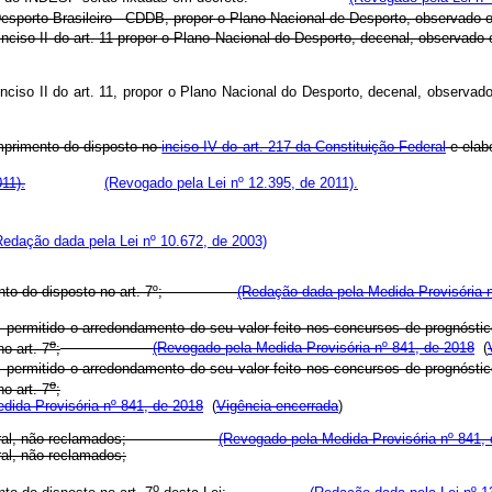
porto Brasileiro - CDDB, propor o Plano Nacional de Desporto, observado 
ciso II do art. 11 propor o Plano Nacional do Desporto, decenal, observado
ciso II do art. 11, propor o Plano Nacional do Desporto, decenal, observad
mprimento do disposto no
inciso IV do art. 217 da Constituição Federal
e elabo
11).
(Revogado pela Lei nº 12.395, de 2011).
Redação dada pela Lei nº 10.672, de 2003)
to do disposto no art. 7º;
(Redação dada pela Medida Provisória 
te, permitido o arredondamento do seu valor feito nos concursos de prognósti
o
o art. 7
;
(Revogado pela Medida Provisória nº 841, de 2018
(
te, permitido o arredondamento do seu valor feito nos concursos de prognósti
o
o art. 7
;
dida Provisória nº 841, de 2018
(
Vigência encerrada
)
ral, não reclamados;
(Revogado pela Medida Provisória nº 841,
ral, não reclamados;
o