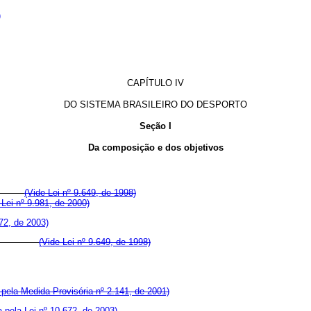
)
CAPÍTULO IV
DO SISTEMA BRASILEIRO DO DESPORTO
Seção I
Da composição e dos objetivos
ortes;
(Vide Lei nº 9.649, de 1998)
Lei nº 9.981, de 2000)
72, de 2003)
- INDESP;
(Vide Lei nº 9.649, de 1998)
pela Medida Provisória nº 2.141, de 2001)
 pela Lei nº 10.672, de 2003)