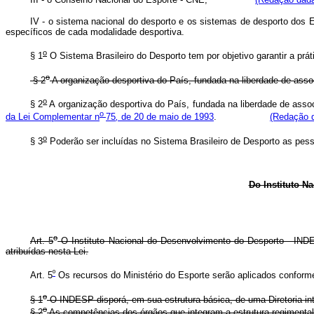
IV - o sistema nacional do desporto e os sistemas de desporto dos E
específicos de cada modalidade desportiva.
o
§ 1
O Sistema Brasileiro do Desporto tem por objetivo garantir a prát
o
§ 2
A organização desportiva do País, fundada na liberdade de associ
o
§ 2
A organização desportiva do País, fundada na liberdade de associa
o
da Lei Complementar n
75
,
de 20 de maio de 1993
.
(Redação d
o
§ 3
Poderão ser incluídas no Sistema Brasileiro de Desporto as pess
Do Instituto
o
Art. 5
O Instituto Nacional do Desenvolvimento do Desporto - INDE
atribuídas nesta Lei.
º
Art. 5
Os recursos do Ministério do Esporte serão aplicados co
o
§ 1
O INDESP disporá, em sua estrutura básica, de uma Diretoria in
o
§ 2
As competências dos órgãos que integram a estrutura regimenta