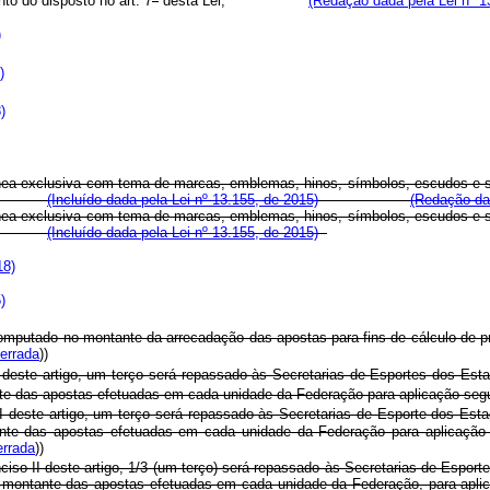
nto do disposto no art. 7
desta Lei;
(Redação dada pela Lei nº 1
)
)
)
ânea exclusiva com tema de marcas, emblemas, hinos, símbolos, escudos e sim
ederal;
(Incluído dada pela Lei nº 13.155, de 2015)
(Redação da
ânea exclusiva com tema de marcas, emblemas, hinos, símbolos, escudos e sim
ederal;
(Incluído dada pela Lei nº 13.155, de 2015)
18)
)
 computado no montante da arrecadação das apostas para fins de cálculo de pr
errada
))
I deste artigo, um terço será repassado às Secretarias de Esportes dos Esta
te das apostas efetuadas em cada unidade da Federação para aplicação segu
I deste artigo, um terço será repassado às Secretarias de Esporte dos Esta
ante das apostas efetuadas em cada unidade da Federação para aplicação 
errada
))
ciso II deste artigo, 1/3 (um terço) será repassado às Secretarias de Esporte
 montante das apostas efetuadas em cada unidade da Federação, para aplicaç