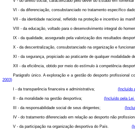
V - do direito social, caracterizado pelo dever do Estado em fomentar
VI - da diferenciação, consubstanciado no tratamento específico dado 
VII - da identidade nacional, refletido na proteção e incentivo às man
VIII - da educação, voltado para o desenvolvimento integral do home
IX - da qualidade, assegurado pela valorização dos resultados despor
X - da descentralização, consubstanciado na organização e funcioname
XI - da segurança, propiciado ao praticante de qualquer modalidade de
XII - da eficiência, obtido por meio do estímulo à competência desport
Parágrafo único. A exploração e a gestão do desporto profissio
2003)
I - da transparência financeira e administrativa;
(Incluído 
II - da moralidade na gestão desportiva;
(Incluído pela Lei
III - da responsabilidade social de seus dirigentes;
(Incl
IV - do tratamento diferenciado em relação ao desporto não 
V - da participação na organi
zação desportiva do País.
(