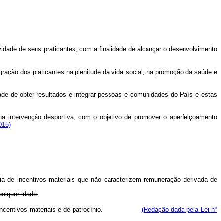
vidade de seus praticantes, com a finalidade de alcançar o desenvolvimento
egração dos praticantes na plenitude da vida social, na promoção da saúde e
idade de obter resultados e integrar pessoas e comunidades do País e estas
na intervenção desportiva, com o objetivo de promover o aperfeiçoamento
015)
ncia de incentivos materiais que não caracterizem remuneração derivada de
ualquer idade.
incentivos materiais e de patrocínio.
(Redação dada pela Lei nº