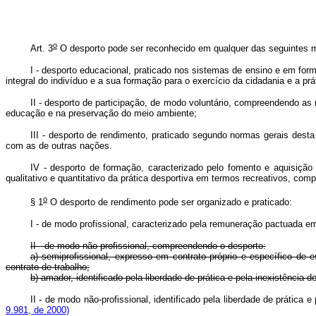
o
Art. 3
O desporto pode ser reconhecido em qualquer das seguintes 
I - desporto educacional, praticado nos sistemas de ensino e em for
integral do indivíduo e a sua formação para o exercício da cidadania e a prát
II - desporto de participação, de modo voluntário, compreendendo as 
educação e na preservação do meio ambiente;
III - desporto de rendimento, praticado segundo normas gerais desta
com as de outras nações.
IV - desporto de formação, caracterizado pelo fomento e aquisição
qualitativo e quantitativo da prática desportiva em termos recreati
o
§ 1
O desporto de rendimento pode ser organizado e pra
I - de modo profissional, caracterizado pela remuneração pactuada em 
II - de modo não-profissional, compreendendo o desporto:
a) semiprofissional, expresso em contrato próprio e específico de 
contrato de trabalho;
b) amador, identificado pela liberdade de prática e pela inexistência 
II - de modo não-profissional, identificado pela liberdade de prática 
9.981, de 2000)