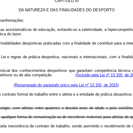
CAPÍTULO III
DA NATUREZA E DAS FINALIDADES DO DESPORTO
manifestações:
mas assistemáticas de educação, evitando-se a seletividade, a hipercompetiti
ica do lazer;
modalidades desportivas praticadas com a finalidade de contribuir para a int
 Lei e regras de prática desportiva, nacionais e internacionais, com a final
 inicial dos conhecimentos desportivos que garantam competência técnica 
vos, competitivos ou de alta competição.
(Incluído pela Lei nº 13.155, de 2
ticado:
(Renumerado do parágrafo único pela Lei nº 13.155, de 2015)
contrato formal de trabalho entre o atleta e a entidade de prática desportiva;
estágio, com atletas entre quatorze e dezoito anos de idade e pela existê
de qualquer forma de remuneração ou de incentivos materiais para atletas de q
e pela inexistência de contrato de trabalho, sendo permitido o recebimento de 