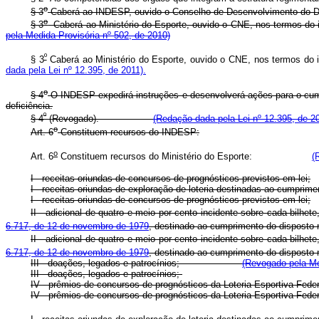
o
§ 3
Caberá ao INDESP, ouvido o Conselho de Desenvolvimento do Des
o
§ 3
Caberá ao Ministério do Esporte, ouvido o CNE, nos termos do in
pela Medida Provisória nº 502, de 2010)
º
§ 3
Caberá ao Ministério do Esporte, ouvido o CNE, nos termos do in
dada pela Lei nº 12.395, de 2011).
o
§ 4
O INDESP expedirá instruções e desenvolverá ações para o cu
deficiência.
º
§ 4
(Revogado).
(Redação dada pela Lei nº 12.395, de 20
o
Art. 6
Constituem recursos do INDESP:
o
Art. 6
Constituem recursos do Ministério do Esporte:
(
I - receitas oriundas de concursos de prognósticos previstos em lei;
I - receitas oriundas de exploração de loteria destinadas ao cumprimen
I - receitas oriundas de concursos de prognósticos previstos em lei;
II - adicional de quatro e meio por cento incidente sobre cada bilhe
6.717, de 12 de novembro de 1979
, destinado ao cumprimento do disposto n
II - adicional de quatro e meio por cento incidente sobre cada bilhe
6.717, de 12 de novembro de 1979
, destinado ao cumprimento do disposto n
III - doações, legados e patrocínios;
(Revogado pela Me
III - doações, legados e patrocínios;
IV - prêmios de concursos de prognósticos da Loteria Esportiva Fede
IV - prêmios de concursos de prognósticos da Loteria Esportiva Fede