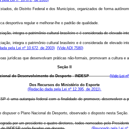
stados, do Distrito Federal e dos Municípios, organizados de forma autônom
ica desportiva regular e melhorar-lhe o padrão de qualidade.
ação, integra o patrimônio cultural brasileiro e é considerada de elevado inte
ção, integra o patrimônio cultural brasileiro e é considerada de elevado int
ada pela Lei nº 10.672, de 2003)
(Vide ADI 7580)
oas jurídicas que desenvolvam práticas não-formais, promovam a cultura e a
Seção II
 Nacional do Desenvolvimento do Desporto - INDESP
(Vide Lei n
Dos Recursos do Ministério do Esporte
(Redação dada pela Lei nº 12.395, de 2011).
SP é uma autarquia federal com a finalidade de promover, desenvolver a pr
nforme dispuser o Plano Nacional do Desporto, observado o disposto n
tegrada por um presidente e quatro diretores, todos nomeados pelo Preside
l do INDESP serão fixadas em decreto.
(Revogado pela Lei nº