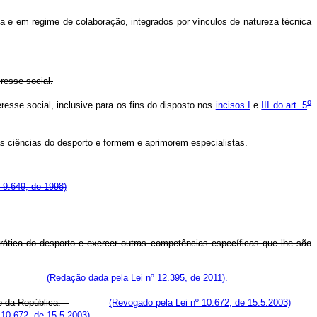
a e em regime de colaboração, integrados por vínculos de natureza técnica
resse social.
o
eresse social, inclusive para os fins do disposto nos
incisos I
e
III do art. 5
s ciências do desporto e formem e aprimorem especialistas.
º 9.649, de 1998)
ática do desporto e exercer outras competências específicas que lhe são
esta Seção.
(Redação dada pela Lei nº 12.395, de 2011).
nte da República.
(Revogado pela Lei nº 10.672, de 15.5.2003)
 10.672, de 15.5.2003)