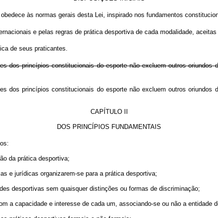
e obedece às normas gerais desta Lei, inspirado nos fundamentos constitucio
ternacionais e pelas regras de prática desportiva de cada modalidade, aceita
dica de seus praticantes.
es dos princípios constitucionais do esporte não excluem outros oriundos d
tes dos princípios constitucionais do esporte não excluem outros oriundos 
CAPÍTULO II
DOS PRINCÍPIOS FUNDAMENTAIS
ios:
ão da prática desportiva;
cas e jurídicas organizarem-se para a prática desportiva;
ades desportivas sem quaisquer distinções ou formas de discriminação;
o com a capacidade e interesse de cada um, associando-se ou não a entidade d