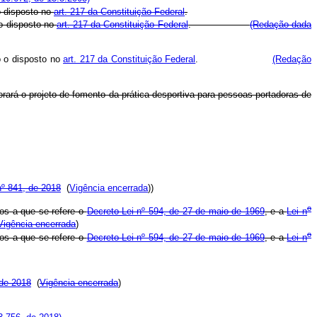
o disposto no
art. 217 da Constituição Federal
.
 o disposto no
art. 217 da Constituição Federal
.
(Redação dada
o o disposto no
art. 217 da Constituição Federal
.
(Redação
rará o projeto de fomento da prática desportiva para pessoas portadoras de
nº 841, de 2018
(
Vigência encerrada
))
o
cos a que se refere o
Decreto-Lei nº 594, de 27 de maio de 1969
, e a
Lei n
Vigência encerrada
)
o
cos a que se refere o
Decreto-Lei nº 594, de 27 de maio de 1969
, e a
Lei n
 de 2018
(
Vigência encerrada
)