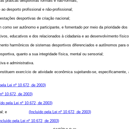
 as práticas desportivas formais e não-formais;
ao desporto profissional e não-profissional;
ifestações desportivas de criação nacional;
m como ser autônomo e participante, e fomentado por meio da prioridade dos 
tivos, educativos e dos relacionados à cidadania e ao desenvolvimento físico
nto harmônicos de sistemas desportivos diferenciados e autônomos para os ní
sportiva, quanto a sua integridade física, mental ou sensorial;
iva e administrativa.
nal constituem exercício de atividade econômica sujeitando-se, especi
pela Lei nº 10.672, de 2003)
 nº 10.672, de 2003)
uído pela Lei nº 10.672, de 2003)
profissional; e
(Incluído pela Lei nº 10.672, de 2003)
Incluído pela Lei nº 10.672, de 2003)