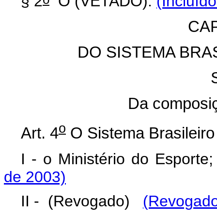
§ 2
O (VETADO).
(Incluíd
CAP
DO SISTEMA BRA
Da composiç
o
Art. 4
O Sistema Brasileir
I - o Ministério do Esporte
de 2003)
II - (Revogado)
(Revogado 