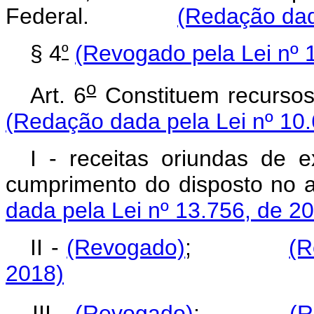
Federal.
(Redação dada
º
§ 4
(Revogado pela Lei nº 
o
Art. 6
Constituem recur
(Redação dada pela Lei nº 10.
I - receitas oriundas de e
cumprimento do disposto no a
dada pela Lei nº 13.756, de 2
II -
(Revogado)
;
(R
2018)
III -
(Revogado)
;
(R