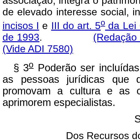
associação, integra o patrimôni
de elevado interesse social, i
o
incisos I
e
III do art. 5
da Lei
de 1993
.
(Redação 
(Vide ADI 7580)
o
§ 3
Poderão ser incluídas
as pessoas jurídicas que d
promovam a cultura e as c
aprimorem especialistas.
S
Dos Recursos do