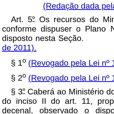
(Redação dada pela
º
Art. 5
Os recursos do Mini
conforme dispuser o Plano 
disposto nesta Seção
de 2011).
o
§ 1
(Revogado pela Lei nº 
o
§ 2
(Revogado pela Lei nº 
º
§ 3
Caberá ao Ministério d
do inciso II do art. 11, pr
decenal, observado o dispo