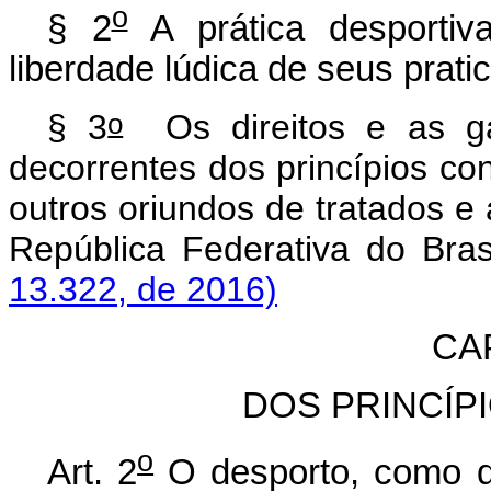
o
§ 2
A prática desportiva
liberdade lúdica de seus prati
o
§ 3
Os direitos e as g
decorrentes dos princípios co
outros oriundos de tratados e 
República Federativa
13.322, de 2016)
CAP
DOS PRINCÍP
o
Art. 2
O desporto, como di