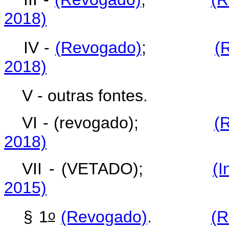
2018)
IV -
(Revogado)
;
(
2018)
V - outras fontes.
VI - (revogado);
(
2018)
VII - (VETADO);
(I
2015)
o
§ 1
(Revogado)
.
(R