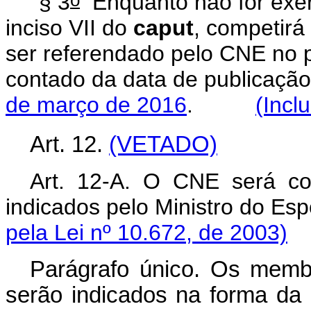
§ 3
Enquanto não for exer
inciso VII do
caput
, competirá
ser referendado pelo CNE no p
contado da data de publicaçã
de março de 2016
.
(Incl
Art. 12.
(VETADO)
Art. 12-A. O CNE será c
indicados pelo Ministro do Esp
pela Lei nº 10.672, de 2003)
Parágrafo único. Os memb
serão indicados na forma da