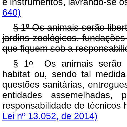
e instrumentos, lavrando-se
640)
§ 1º Os animais serão libe
jardins zoológicos, fundaçõe
que fiquem sob a responsabili
o
§ 1
Os animais serão pr
habitat
ou, sendo tal medida
questões sanitárias, entregue
entidades assemelhadas,
responsabilidade de técnico
Lei nº 13.052, de 2014)