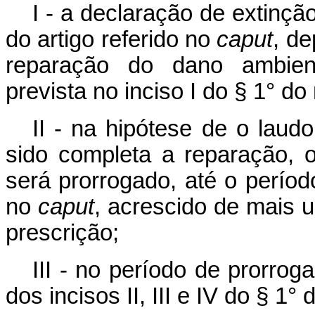
I - a declaração de extinção
do artigo referido no
caput
, d
reparação do dano ambienta
prevista no inciso I do § 1° d
II - na hipótese de o laud
sido completa a reparação,
será prorrogado, até o períod
no
caput
, acrescido de mais
prescrição;
III - no período de prorro
dos incisos II, III e IV do § 1