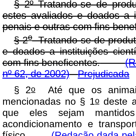
§ 2º Tratando-se de produ
estes avaliados e doados a ins
penais e outras com fins bene
o
§ 2
Tratando-se de produto
e doados a instituições cientí
com fins beneficentes.
(R
nº 62, de 2002)
Prejudicada
o
§ 2
Até que os animais 
o
mencionadas no § 1
deste a
que eles sejam mantido
acondicionamento e transpo
físico.
(Redação dada pela