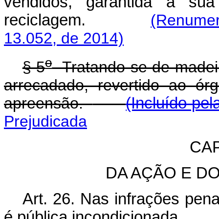
vendidos, garantida a sua
reciclagem.
(Renumer
13.052, de 2014)
o
§ 5
Tratando-se de madeira
arrecadado, revertido ao ór
apreensão.
(Incluído pel
Prejudicada
CAP
DA AÇÃO E D
Art. 26. Nas infrações pena
é pública incondicionada.