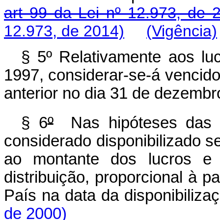
art 99 da Lei nº 12.973, de 
12.973, de 2014)
(Vigência)
§ 5º Relativamente aos l
1997, considerar-se-á vencido
anterior no dia 31 de dezembr
§ 6
º
Nas hipóteses das a
considerado disponibilizado s
ao montante dos lucros e 
distribuição, proporcional à p
País na data da disponibi
de 2000)