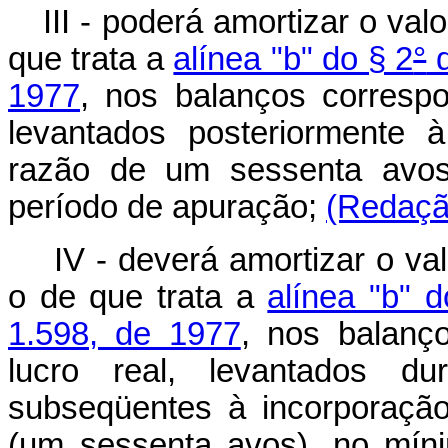
III - poderá amortizar o va
que trata a
alínea "b" do § 2
°
d
1977
, nos balanços correspo
levantados posteriormente 
razão de um sessenta avo
período de apuração;
(Redação
IV - deverá amortizar o va
o de que trata a
alínea "b" d
1.598, de 1977
, nos balanç
lucro real, levantados du
subseqüentes à incorporação
(um sessenta avos), no mín