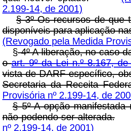
2.199-14, de 2001)
§ 3º Os recursos de que t
disponíveis para aplicação nas
(Revogado pela Medida Provis
§
4º A liberação, no caso d
o
art. 9º da Lei n.º 8.167, d
vista de DARF específico, o
Secretaria da Receita Federa
Provisória nº 2.199-14, de 200
§ 5º A opção manifestada na
não podendo ser alterada.
nº 2.199-14, de 2001)