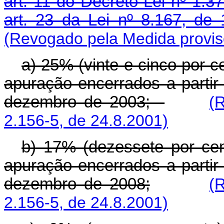
art. 11 do Decreto-Lei nº 1.3
art. 23 da Lei nº 8.167, de
(Revogado pela Medida provisó
a) 25% (vinte e cinco por c
apuração encerrados a partir
dezembro de 2003;
(
2.156-5, de 24.8.2001)
b) 17% (dezessete por cen
apuração encerrados a partir
dezembro de 2008;
(
2.156-5, de 24.8.2001)