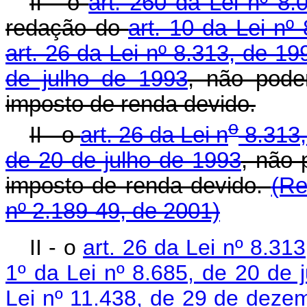
II - o
art. 260 da Lei nº 8.
redação do
art. 10 da Lei nº
art. 26 da Lei nº 8.313, de 19
de julho de 1993
, não pode
imposto de renda devido.
o
II - o
art. 26 da Lei n
8.313,
de 20 de julho de 1993
, não 
imposto de renda devido.
(Re
nº 2.189-49, de 2001)
II - o
art. 26 da Lei nº 8.3
1º da Lei nº 8.685, de 20 de 
Lei nº 11.438, de 29 de deze