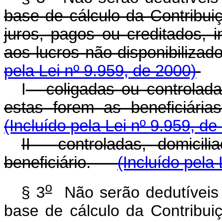
base de cálculo da Contribui
juros, pagos ou creditados, i
aos lucros não disponibili
pela Lei nº 9.959, de 2000)
I
- coligadas ou controlada
estas forem as beneficiá
(Incluído pela Lei nº 9.959, de
II - controladas, domicil
beneficiário.
(Incluído pela
o
§ 3
Não serão dedutíveis 
base de cálculo da Contribui