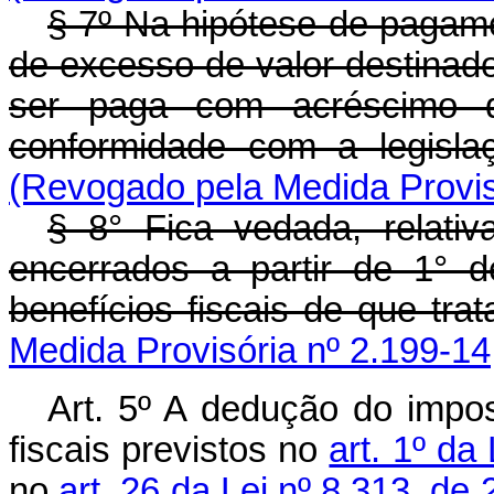
§ 7º Na hipótese de pagam
de excesso de valor destinado
ser paga com acréscimo d
conformidade com a legisla
(Revogado pela Medida Provis
§ 8° Fica vedada, relati
encerrados a partir de 1° 
benefícios fiscais de que trat
Medida Provisória nº 2.199-14
Art. 5º A dedução do impos
fiscais previstos no
art. 1º da
no
art. 26 da Lei nº 8.313, d