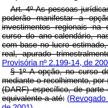
Art. 4º As pessoas jurídica
poderão manifestar a opçã
investimentos regionais na
curso do ano-calendário, n
com base no lucro estimado,
real, apurado trimestralment
Provisória nº 2.199-14, de 200
§ 1º A opção, no curso do
mediante o recolhimento, po
(DARF) específico, de parte
equivalente a até:
(Revogado p
de 2001)