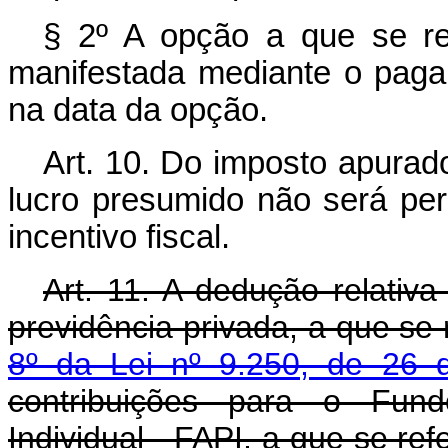
§ 2º A opção a que se refe
manifestada mediante o paga
na data da opção.
Art. 10. Do imposto apurad
lucro presumido não será per
incentivo fiscal.
Art. 11. A dedução relativa
previdência privada, a que se r
8º da Lei nº 9.250, de 26
contribuições para o Fun
Individual - FAPI, a que se re