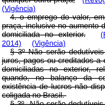
(Vigência)
4. o emprego do valor, em 
praça, inclusive no aumento d
domiciliada no exterior.
(
2014)
(Vigência)
§ 3º Não serão dedutíveis
juros, pagos ou creditados a
domiciliadas no exterior, r
quando, no balanço da col
existência de lucros não disp
coligada no Brasil.
§ 3º Não serão dedutíveis 