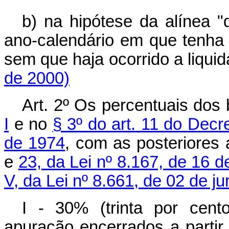
b) na hipótese da alínea "
ano-calendário em que tenha 
sem que haja ocorrido a li
de 2000)
Art. 2º Os percentuais dos 
I
e no
§ 3º do art. 11 do Decr
de 1974
, com as posteriores 
e
23, da Lei nº 8.167, de 16 d
V, da Lei nº 8.661, de 02 de j
I - 30% (trinta por cent
apuração encerrados a partir