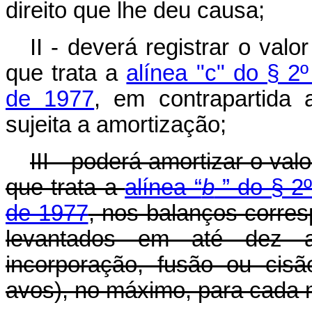
direito que lhe deu causa;
II - deverá registrar o val
que trata a
alínea "c" do § 2º
de 1977
, em contrapartida 
sujeita a amortização;
III - poderá amortizar o va
que trata a
alínea “
b
” do § 2º
de 1977
, nos balanços corres
levantados em até dez an
incorporação, fusão ou cis
avos), no máximo, para cada 