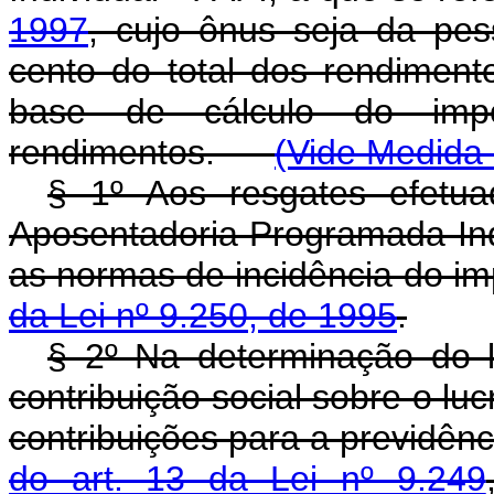
1997
, cujo ônus seja da pess
cento do total dos rendimen
base de cálculo do imp
rendimentos.
(Vide Medida 
§ 1º Aos resgates efetu
Aposentadoria Programada Ind
as normas de incidência do im
da Lei nº 9.250, de 1995
.
§ 2º Na determinação do l
contribuição social sobre o lu
contribuições para a previdênc
do art. 13 da Lei nº 9.249