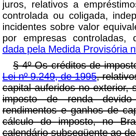
juros, relativos a emprésti
controlada ou coligada, inde
incidentes sobre valor equival
por empresas controladas, d
dada pela Medida Provisória n
§ 4º Os créditos de impost
Lei nº 9.249, de 1995
, relati
capital auferidos no exterio
imposto de renda devido 
rendimentos e ganhos de ca
cálculo do imposto, no Bra
calendário subseqüente ao de