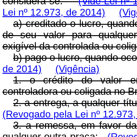
considera-se:
(Vide Lei nº 
Lei nº 12.973, de 2014)
(Vig
a) creditado o lucro, quand
de seu valor para qualquer
exigível da controlada ou colig
b) pago o lucro, quando oco
de 2014)
(Vigência)
1. o crédito do valor 
controladora ou coligada no Br
2. a entrega, a qualquer tít
(Revogado pela Lei nº 12.973,
3. a remessa, em favor da 
qualquer outra praça;
(Revog