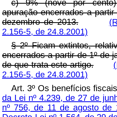
c) 9% (nove por cento),
apuração encerrados a partir
dezembro de 2013.
(
2.156-5, de 24.8.2001)
§ 2º Ficam extintos, rela
encerrados a partir de 1º de j
de que trata este artigo.
2.156-5, de 24.8.2001)
Art. 3º Os benefícios fisca
da Lei nº 4.239, de 27 de ju
nº 756, de 11 de agosto de