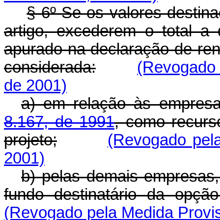
§ 6º Se os valores destin
artigo, excederem o total a q
apurado na declaração de ren
considerada:
(Revogado 
de 2001)
a) em relação às empres
8.167, de 1991
, como recurs
projeto;
(Revogado pela
2001)
b) pelas demais empresas,
fundo destinatário da opç
(Revogado pela Medida Provis