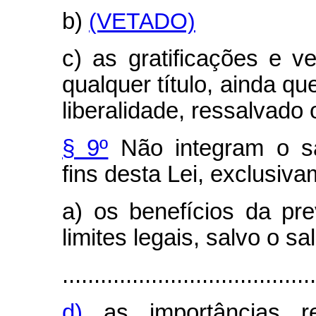
b)
(VETADO)
c) as gratificações e v
qualquer título, ainda q
liberalidade, ressalvado 
§ 9º
Não integram o sal
fins desta Lei, exclusiva
a) os benefícios da pre
limites legais, salvo o s
........................................
d)
as importâncias re