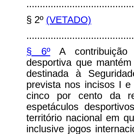
........................................
§ 2º
(VETADO)
........................................
§ 6º
A contribuição 
desportiva que mantém e
destinada à Seguridad
prevista nos incisos I e
cinco por cento da re
espetáculos desportiv
território nacional em q
inclusive jogos internac