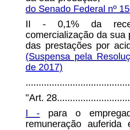
do Senado Federal nº 15
II - 0,1% da recei
comercialização da sua 
das prestações po
(Suspensa pela Resolu
de 2017)
.......................................
"Art. 28..............................
I -
para o empregado
remuneração auferida