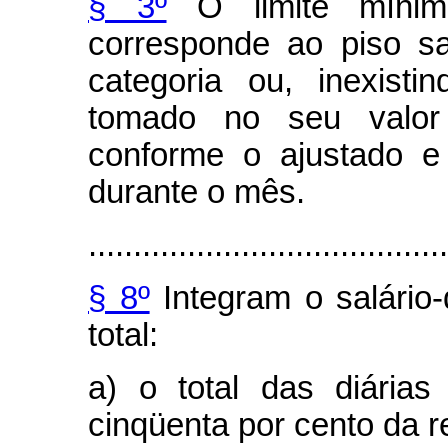
§ 3º
O limite mínimo 
corresponde ao piso sal
categoria ou, inexisti
tomado no seu valor 
conforme o ajustado e
durante o mês.
........................................
§ 8º
Integram o salário-
total:
a) o total das diária
cinqüenta por cento da 