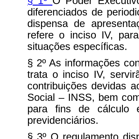
§ 1º
O Poder Executivo
diferenciados de period
dispensa de apresent
refere o inciso IV, p
situações específicas.
§ 2º As informações co
trata o inciso IV, serv
contribuições devidas a
Social – INSS, bem co
para fins de cálculo 
previdenciários.
§ 3º O regulamento disp