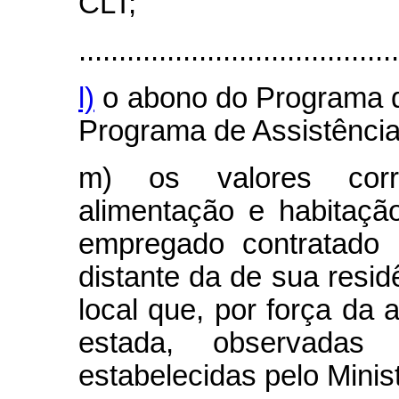
CLT;
........................................
l)
o abono do Programa de
Programa de Assistência
m) os valores corre
alimentação e habitaçã
empregado contratado 
distante da de sua resid
local que, por força da 
estada, observada
estabelecidas pelo Minis