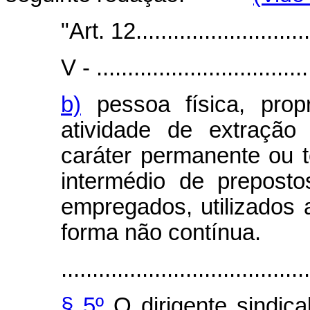
"Art. 12..............................
V - ...................................
b)
pessoa física, propr
atividade de extraçã
caráter permanente ou t
intermédio de prepost
empregados, utilizados a
forma não contínua.
........................................
§ 5º
O dirigente sindica