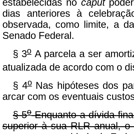
estabelecidas no
caput
poderã
dias anteriores à celebraçã
observada, como limite, a d
Senado Federal.
o
§ 3
A parcela a ser amorti
atualizada de acordo com o di
o
§ 4
Nas hipóteses dos par
arcar com os eventuais custos
o
§ 5
Enquanto a dívida fina
superior à sua RLR anual, o 