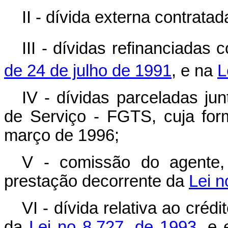
II - dívida externa contrat
III - dívidas refinanciada
de 24 de julho de 1991
, e na
L
IV - dívidas parceladas j
de Serviço - FGTS, cuja for
março de 1996;
V - comissão do agente,
prestação decorrente da
Lei n
VI - dívida relativa ao créd
da
Lei no 8.727, de 1993
, e 