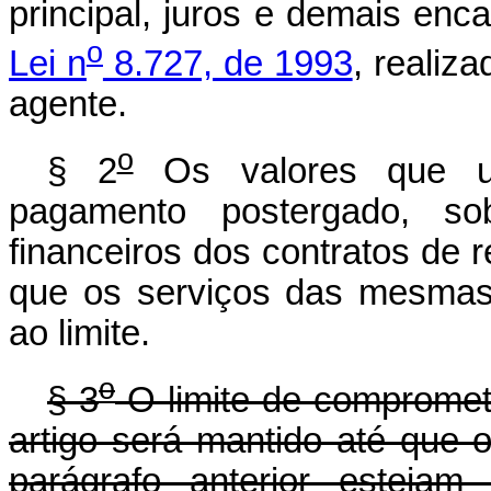
principal, juros e demais en
o
Lei n
8.727, de 1993
, realiz
agente.
o
§ 2
Os valores que ult
pagamento postergado, so
financeiros dos contratos de
que os serviços das mesmas 
ao limite.
o
§ 3
O limite de compromet
artigo será mantido até que 
parágrafo anterior estejam