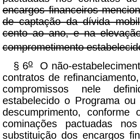
encargos financeiros mencion
de captação da dívida mobil
cento ao ano, e na elevaçã
comprometimento estabelecido
o
§ 6
O não-estabeleciment
contratos de refinanciament
compromissos nele defini
estabelecido o Programa ou
descumprimento, conforme 
cominações pactuadas nos 
substituição dos encargos fi