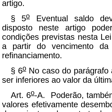
artigo.
o
§ 5
Eventual saldo dev
disposto neste artigo pod
condições previstas nesta Lei
a partir do vencimento da 
refinanciamento.
o
§ 6
No caso do parágrafo a
ser inferiores ao valor da últ
o
Art. 6
-A. Poderão, também
valores efetivamente desembo