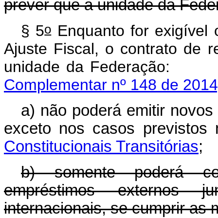
prever que a unidade da Fede
o
§ 5
Enquanto for exigível
Ajuste Fiscal, o contrato de 
unidade da Fede
Complementar nº 148 de 2014
a) não poderá emitir novos 
exceto nos casos previstos
Constitucionais Transitórias
;
b) somente poderá cont
empréstimos externos ju
internacionais, se cumprir as m