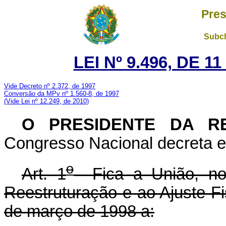
Pres
Subch
LEI Nº 9.496, DE 
Vide Decreto nº 2.372, de 1997
Conversão da MPv nº 1.560-8, de 1997
(Vide Lei nº 12.249, de 2010)
O PRESIDENTE DA R
Congresso Nacional decreta e
o
Art. 1
Fica a União, no
Reestruturação e ao Ajuste Fi
de março de 1998 a: