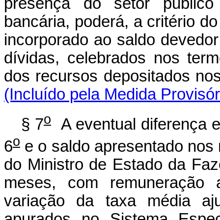
presença do setor público 
bancária, poderá, a critério d
incorporado ao saldo devedor
dívidas, celebrados nos term
dos recursos deposita
(Incluído pela Medida Provisó
o
§ 7
A eventual diferença e
o
6
e o saldo apresentado nos r
do Ministro de Estado da Faz
meses, com remuneração a
variação da taxa média aju
apurados no Sistema Espec