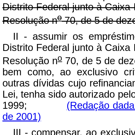
Distrito Federal junto à Cai
o
Resolução n
70, de 5 de dez
II - assumir os emprésti
Distrito Federal junto à Cai
o
Resolução n
70, de 5 de dez
bem como, ao exclusivo cri
outras dívidas cujo refinanci
Lei, tenha sido autorizado pe
1999;
(Redação dada 
de 2001)
III - compensar, ao exclusi