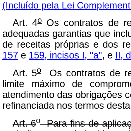
(Incluído pela Lei Complement
o
Art. 4
Os contratos de re
adequadas garantias que inclu
de receitas próprias e dos 
157
e
159, incisos I, "a"
, e
II,
o
Art. 5
Os contratos de re
limite máximo de comprom
atendimento das obrigações c
refinanciada nos termos desta 
o
Art. 6
Para fins de aplicaçã