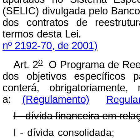
(SELIC) divulgada pelo Banco 
dos contratos de reestrutu
termos desta Le
nº 2192-70, de 2001)
o
Art. 2
O Programa de Reest
dos objetivos específicos 
conterá, obrigatoriamente
a:
(Regulamento)
Regula
I - dívida financeira em rela
I - dívida conso