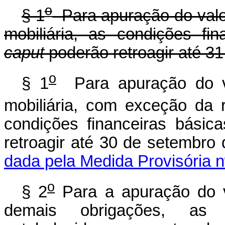
o
§ 1
Para apuração do valor 
mobiliária, as condições fi
caput
poderão retroagir até 3
o
§ 1
Para apuração do val
mobiliária, com exceção da r
condições financeiras básic
retroagir até 30 de
dada pela Medida Provisória n
o
§ 2
Para a apuração do va
demais obrigações, as c