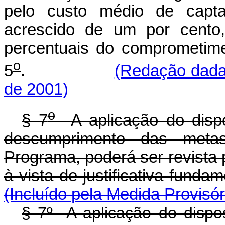
pelo custo médio de captaç
acrescido de um por cento
percentuais do comprometime
o
5
.
(Redação dada 
de 2001)
o
§ 7
A aplicação do disp
descumprimento das meta
Programa, poderá ser revista 
à vista de justificati
(Incluído pela Medida Provisó
§ 7
º
A aplicação do dispo