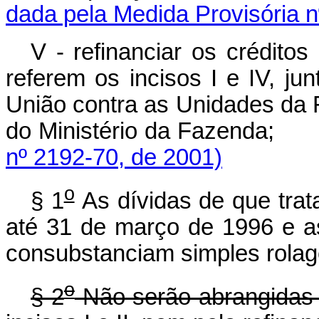
dada pela Medida Provisória n
V - refinanciar os crédito
referem os incisos I e IV, ju
União contra as Unidades da F
do Ministério da Fazen
nº 2192-70, de 2001)
o
§ 1
As dívidas de que trata
até 31 de março de 1996 e as
consubstanciam simples rolage
o
§ 2
Não serão abrangidas 