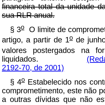
financeira total da unidade d
sua RLR anual.
o
§ 3
O limite de compromet
o
artigo, a partir de 1
de junho
valores postergados na f
liquidados.
(Reda
2192-70, de 2001)
o
§ 4
Estabelecido nos contr
comprometimento, este não po
a outras dívidas que não e