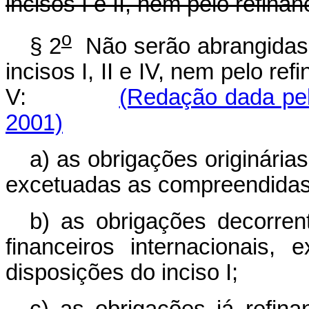
incisos I e II, nem pelo refina
o
§ 2
Não serão abrangidas 
incisos I, II e IV, nem pelo re
V:
(Redação dada pel
2001)
a) as obrigações originária
excetuadas as compreendidas 
b) as obrigações decorre
financeiros internacionais
disposições do inciso I;
c) as obrigações já refin