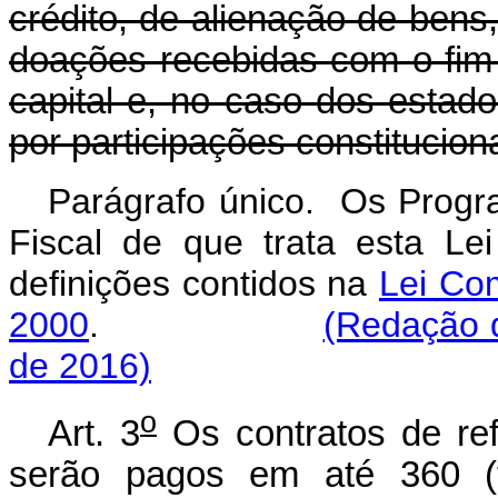
crédito, de alienação de bens,
doações recebidas com o fim
capital e, no caso dos estado
por participações constituciona
Parágrafo único. Os Progr
Fiscal de que trata esta L
definições contidos na
Lei Co
2000
.
(Redação 
de 2016)
o
Art. 3
Os contratos de ref
serão pagos em até 360 (t