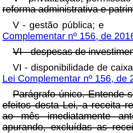
reforma administrativa e patrim
V - gestão púb
Complementar nº 156, de 201
VI - despesas de investime
VI - disponibilidad
Lei Complementar nº 156, de 
Parágrafo único. Entende-se
efeitos desta Lei, a receita 
ao mês imediatamente ant
apurando, excluídas as rece