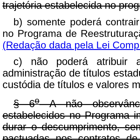
trajetória estabelecida no pro
b) somente poderá contrair
no Programa de Reestru
(Redação dada pela Lei Comp
c) não poderá atribuir a
administração de títulos estad
custódia de títulos e valores m
o
§ 6
A não observânc
estabelecidos no Programa i
durar o descumprimento, se
pactuadas nos contratos de 