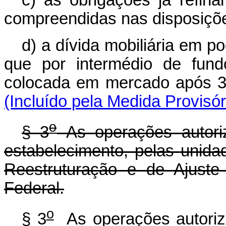
compreendidas nas disposições
d) a dívida mobiliária em p
que por intermédio de fund
colocada em mercado a
(Incluído pela Medida Provisó
o
§ 3
As operações autori
estabelecimento, pelas unid
Reestruturação e de Ajuste
Federal.
o
§ 3
As operações autoriza