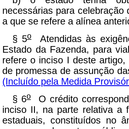
b) o estado tenha obtid
necessárias para celebração d
a que se refere a alínea anteri
o
§ 5
Atendidas às exigên
Estado da Fazenda, para viab
refere o inciso I deste artigo
de promessa de assunçã
(Incluído pela Medida Provisó
o
§ 6
O crédito correspond
inciso II, na parte relativa 
estaduais, constituídos no