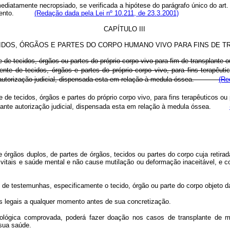
ediatamente necropsiado, se verificada a hipótese do parágrafo único do art.
pultamento.
(Redação dada pela Lei nº 10.211, de 23.3.2001)
CAPÍTULO III
CIDOS, ÓRGÃOS E PARTES DO CORPO HUMANO VIVO PARA FINS DE 
 de tecidos, órgãos ou partes do próprio corpo vivo para fim de transplante o
nte de tecidos, órgãos e partes do próprio corpo vivo, para fins terapêut
e autorização judicial, dispensada esta em relação à medula óssea.
(Re
 de tecidos, órgãos e partes do próprio corpo vivo, para fins terapêuticos o
diante autorização judicial, dispensada esta em relação à medula óssea.
 de órgãos duplos, de partes de órgãos, tecidos ou partes do corpo cuja reti
 vitais e saúde mental e não cause mutilação ou deformação inaceitável, e
e de testemunhas, especificamente o tecido, órgão ou parte do corpo objeto da
s legais a qualquer momento antes de sua concretização.
unológica comprovada, poderá fazer doação nos casos de transplante de
 sua saúde.