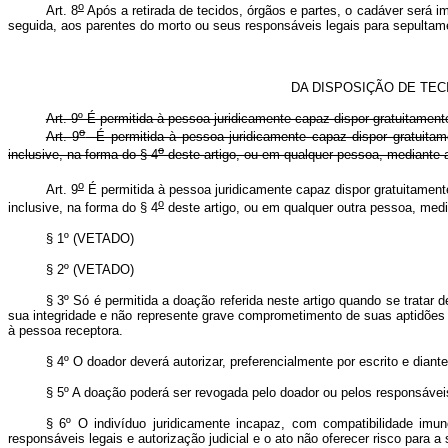
o
Art. 8
Após a retirada de tecidos, órgãos e partes, o cadáver será im
seguida, aos parentes do morto ou seus responsáveis legais para se
DA DISPOSIÇÃO DE TE
Art. 9º É permitida à pessoa juridicamente capaz dispor gratuitamente
o
Art. 9
É permitida à pessoa juridicamente capaz dispor gratuitame
o
inclusive, na forma do § 4
deste artigo, ou em qualquer pessoa, mediant
o
Art. 9
É permitida à pessoa juridicamente capaz dispor gratuitamente
o
inclusive, na forma do § 4
deste artigo, ou em qualquer outra pessoa, me
§ 1º (VETADO)
§ 2º (VETADO)
§ 3º Só é permitida a doação referida neste artigo quando se tratar
sua integridade e não represente grave comprometimento de suas aptidões
à pessoa receptora.
§ 4º O doador deverá autorizar, preferencialmente por escrito e diant
§ 5º A doação poderá ser revogada pelo doador ou pelos responsávei
§ 6º O indivíduo juridicamente incapaz, com compatibilidade im
responsáveis legais e autorização judicial e o ato não oferecer risco para a