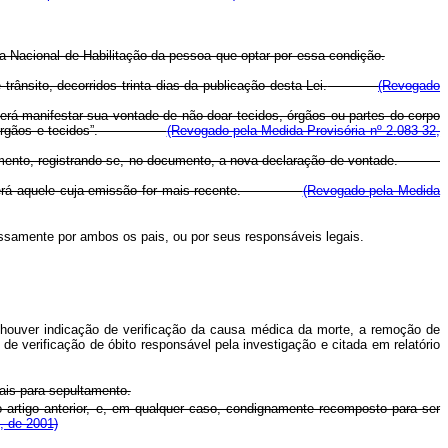
ira Nacional de Habilitação da pessoa que optar por essa condição.
trânsito, decorridos trinta dias da publicação desta Lei.
(Revogado
poderá manifestar sua vontade de não doar tecidos, órgãos ou partes do corpo
oador de órgãos e tecidos”.
(Revogado pela Medida Provisória nº 2.083-32,
uer momento, registrando-se, no documento, a nova declaração de vontade.
evalecerá aquele cuja emissão for mais recente.
(Revogado pela Medida
essamente por ambos os pais, ou por seus responsáveis legais.
 houver indicação de verificação da causa médica da morte, a remoção de
de verificação de óbito responsável pela investigação e citada em relatório
ais para sepultamento.
o artigo anterior, e, em qualquer caso, condignamente recomposto para ser
, de 2001)