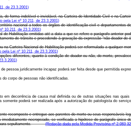
211, de 23.3.2001)
, de forma indelével e inviolável, na Carteira de Identidade Civil e na Carte
 pela Lei nº 10.211, de 23.3.2001)
rritório nacional a todos os órgãos de identificação civil e departamentos de 
nº 10.211, de 23.3.2001)
nal de Habilitação emitidas até a data a que se refere o parágrafo anterior 
u departamento de trânsito e procedendo à gravação da expressão “não-d
vil ou na Carteira Nacional de Habilitação poderá ser reformulada a qualq
 pela Lei nº 10.211, de 23.3.2001)
m opções diferentes, quanto à condição de doador ou não, do morto, pr
23.3.2001)
o de pessoa juridicamente incapaz poderá ser feita desde que permitida expr
s do corpo de pessoas não identificadas.
to em decorrência de causa mal definida ou de outras situações nas quais
ca somente poderá ser realizada após a autorização do patologista do serviço 
amente recomposto e entregue aos parentes do morto ou seus responsáveis leg
 imediatamente necropsiado, se verificada a hipótese do parágrafo único d
egais para sepultamento.
(Redação dada pela Medida Provisória nº 2.083-32