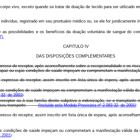
 corpo vivo, exceto quando se tratar de doação de tecido para ser utilizado 
indivíduo, registrado em seu prontuário médico ou, se ele for juridicamente 
as possibilidades e os benefícios da doação voluntária de sangue do cordã
7).
CAPITULO IV
DAS DISPOSIÇÕES COMPLEMENTARES
xpresso do receptor, após aconselhamento sobre a excepcionalidade e os risc
ncapaz ou cujas condições de saúde impeçam ou comprometam a manifestação v
to expresso do receptor, assim inscrito em lista única de espera, após
jas condições de saúde impeçam ou comprometam a manifestação válida da su
-32, de 2001)
eceptor ou à sua família direito subjetivo a indenização, se o transplante 
e em seu transporte.
(Incluído pela Medida Provisória nº 2.083-32, de 2001)
expresso do receptor, assim inscrito em lista única de espera, após acons
as condições de saúde impeçam ou comprometam a manifestação válida da su
3.2001)