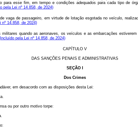
ado para esse fim, em tempo e condições adequados para cada tipo de órgã
do pela Lei nº 14.858, de 2024)
de vaga de passageiro, em virtude de lotação esgotada no veículo, realiza
ei nº 14.858, de 2024)
ões militares quando as aeronaves, os veículos e as embarcações estivere
(Incluído pela Lei nº 14.858, de 2024)
CAPÍTULO V
DAS SANÇÕES PENAIS E ADMINISTRATIVAS
SEÇÃO I
Dos Crimes
adáver, em desacordo com as disposições desta Lei:
ta.
sa ou por outro motivo torpe:
a.
o:
;