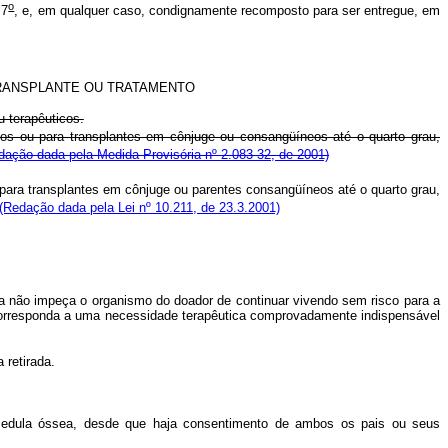
o
 7
, e, em qualquer caso, condignamente recomposto para ser entregue, em
TRANSPLANTE OU TRATAMENTO
u terapêuticos.
icos ou para transplantes em cônjuge ou consangüíneos até o quarto grau,
dação dada pela Medida Provisória nº 2.083-32, de 2001)
u para transplantes em cônjuge ou parentes consangüíneos até o quarto grau,
(Redação dada pela Lei nº 10.211, de 23.3.2001)
rada não impeça o organismo do doador de continuar vivendo sem risco para a
 corresponda a uma necessidade terapêutica comprovadamente indispensável
 retirada.
 medula óssea, desde que haja consentimento de ambos os pais ou seus