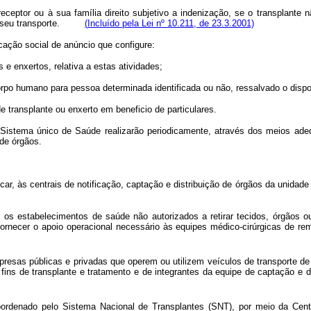
eceptor ou à sua família direito subjetivo a indenização, se o transplante 
e em seu transporte.
(
Incluído pela Lei nº 10.211, de 23.3.2001)
cação social de anúncio que configure:
 e enxertos, relativa a estas atividades;
corpo humano para pessoa determinada identificada ou não, ressalvado o dispo
e transplante ou enxerto em beneficio de particulares.
do Sistema único de Saúde realizarão periodicamente, através dos meios a
 de órgãos.
icar, às centrais de notificação, captação e distribuição de órgãos da unidad
o, os estabelecimentos de saúde não autorizados a retirar tecidos, órgãos 
 fornecer o apoio operacional necessário às equipes médico-cirúrgicas de r
empresas públicas e privadas que operem ou utilizem veículos de transporte de
a fins de transplante e tratamento e de integrantes da equipe de captação e
oordenado pelo Sistema Nacional de Transplantes (SNT), por meio da Centr