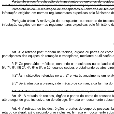
Parágrafo único. A realização de transplantes ou enxertos de tecido
infestação exigidos para a triagem de sangue para doação, segundo dispõ
Parágrafo único. A realização de transplantes ou enxertos de tecido
infestação exigidos em normas regulamentares expedidas pelo Minis
Parágrafo único. A realização de transplantes ou enxertos de tecido
infestação exigidos em normas regulamentares expedidas pelo Minis
Art. 3º A retirada post mortem de tecidos, órgãos ou partes do corp
participantes das equipes de remoção e transplante, mediante a utilização d
§ 1º Os prontuários médicos, contendo os resultados ou os laudos d
5º; 7º; 9º, §§ 2º, 4º, 6º e 8º, e 10, quando couber, e detalhando os atos ci
§ 2º Às instituições referidas no art. 2º enviarão anualmente um re
§ 3º Será admitida a presença de médico de confiança da família do 
Art. 4º Salvo manifestação de vontade em contrário, nos termos dest
o
Art. 4
A retirada de tecidos, órgãos e partes do corpo de pessoas fa
até o segundo grau inclusive, ou do cônjuge, firmada em documento su
o
Art. 4
A retirada de tecidos, órgãos e partes do corpo de pessoas fa
reta ou colateral, até o segundo grau inclusive, firmada em documento