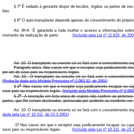
§ 7º É vedado à gestante dispor de tecidos, órgãos ou partes de seu
feto.
§ 8º O auto-transplante depende apenas do consentimento do próprio 
o
Art. 9
-A É garantido a toda mulher o acesso a informações sobre 
momento da realização do parto.
(Incluído pela Lei nº 11.633, de 200
Art. 10. O transplante ou enxerto só se fará com o consentimento e
Parágrafo único. Nos casos em que o receptor seja juridicamente i
por um de seus pais ou responsáveis legais.
Art. 10. O transplante ou enxerto só se fará com o consentimen
(Redação dada pela Medida Provisória nº 2.083-32, de 2001)
o
§ 1
Nos casos em que o receptor seja juridicamente incapaz ou cu
seus pais ou responsáveis legais.
(Incluído pela Medida Provisória nº 2.083
o
§ 2
A inscrição em lista única de espera não confere ao pretenso r
partes, que lhe seriam destinados, provocada por acidente ou incident
Art. 10. O transplante ou enxerto só se fará com o consentimento 
dada pela Lei nº 10.211, de 23.3.2001)
o
1
Nos casos em que o receptor seja juridicamente incapaz ou cuj
seus pais ou responsáveis legais.
(Incluído pela Lei nº 10.211, de 23.