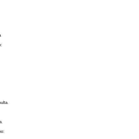
a
o:
ulta.
a.
no: