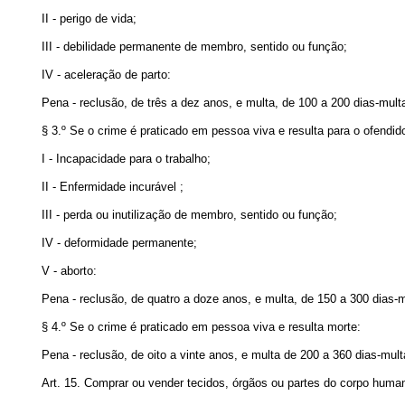
II - perigo de vida;
III - debilidade permanente de membro, sentido ou função;
IV - aceleração de parto:
Pena - reclusão, de três a dez anos, e multa, de 100 a 200 dias-mult
§ 3.º Se o crime é praticado em pessoa viva e resulta para o ofendid
I - Incapacidade para o trabalho;
II - Enfermidade incurável ;
III - perda ou inutilização de membro, sentido ou função;
IV - deformidade permanente;
V - aborto:
Pena - reclusão, de quatro a doze anos, e multa, de 150 a 300 dias-m
§ 4.º Se o crime é praticado em pessoa viva e resulta morte:
Pena - reclusão, de oito a vinte anos, e multa de 200 a 360 dias-mult
Art. 15. Comprar ou vender tecidos, órgãos ou partes do corpo huma