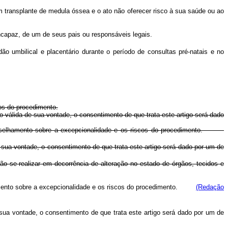
em transplante de medula óssea e o ato não oferecer risco à sua saúde ou ao
incapaz, de um de seus pais ou responsáveis legais.
o umbilical e placentário durante o período de consultas pré-natais e no
os do procedimento.
álida de sua vontade, o consentimento de que trata este artigo será dado
 aconselhamento sobre a excepcionalidade e os riscos do procedimento.
a vontade, o consentimento de que trata este artigo será dado por um de
não se realizar em decorrência de alteração no estado de órgãos, tecidos e
elhamento sobre a excepcionalidade e os riscos do procedimento.
(Redação
a vontade, o consentimento de que trata este artigo será dado por um de