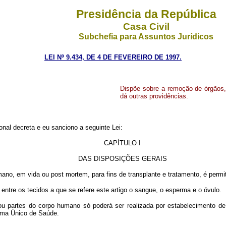
Presidência da República
Casa Civil
Subchefia para Assuntos Jurídicos
LEI Nº 9.434, DE 4 DE FEVEREIRO DE 1997.
Dispõe sobre a remoção de órgãos, 
dá outras providências.
al decreta e eu sanciono a seguinte Lei:
CAPÍTULO I
DAS DISPOSIÇÕES GERAIS
mano, em vida ou post mortem, para fins de transplante e tratamento, é permi
entre os tecidos a que se refere este artigo o sangue, o esperma e o óvulo.
s ou partes do corpo humano só poderá ser realizada por estabelecimento de
tema Único de Saúde.