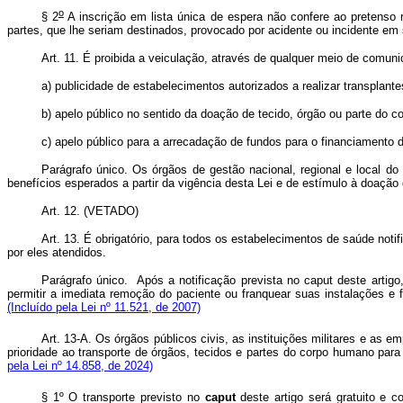
o
§ 2
A inscrição em lista única de espera não confere ao pretenso r
partes, que lhe seriam destinados, provocado por acidente ou incident
Art. 11. É proibida a veiculação, através de qualquer meio de comuni
a) publicidade de estabelecimentos autorizados a realizar transplantes
b) apelo público no sentido da doação de tecido, órgão ou parte do 
c) apelo público para a arrecadação de fundos para o financiamento d
Parágrafo único. Os órgãos de gestão nacional, regional e local 
benefícios esperados a partir da vigência desta Lei e de estímulo à doação
Art. 12. (VETADO)
Art. 13. É obrigatório, para todos os estabelecimentos de saúde notif
por eles atendidos.
Parágrafo único. Após a notificação prevista no
caput
deste artig
permitir a imediata remoção do paciente ou franquear suas instalações e
(Incluído pela Lei nº 11.521, de 2007)
Art. 13-A. Os órgãos públicos civis, as instituições militares e as 
prioridade ao transporte de órgãos, tecidos e partes do corpo humano par
pela Lei nº 14.858, de 2024)
§ 1º O transporte previsto no
caput
deste artigo será gratuito e c