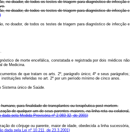
ão, no doador, de todos os testes de triagem para diagnóstico de infecção e
vo.
ão, no doador, de todos os testes de triagem para diagnóstico de infecção e
)
ão, no doador, de todos os testes de triagem para diagnóstico de infecção e
.
gnóstico de morte encefálica, constatada e registrada por dois médicos não
al de Medicina.
umentos de que tratam os arts. 2º, parágrafo único; 4º e seus parágrafos;
s instituições referidas no art. 2º por um período mínimo de cinco anos.
do Sistema único de Saúde.
 humano, para finalidade de transplantes ou terapêutica post mortem.
ização de qualquer um de seus parentes maiores, na linha reta ou colateral,
 dada pela Medida Provisória nº 2.083-32, de 2001)
ização do cônjuge ou parente, maior de idade, obedecida a linha sucessória,
o dada pela Lei nº 10.211, de 23.3.2001)