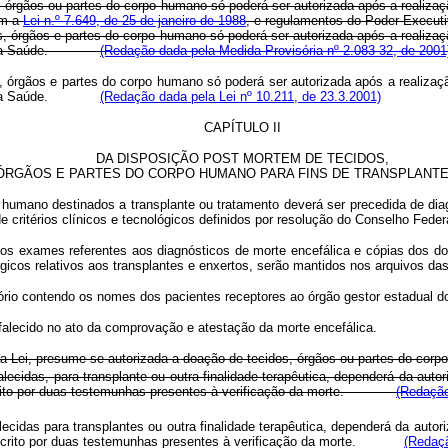
s, órgãos ou partes do corpo humano só poderá ser autorizada após a realizaç
em a
Lei n.º 7.649, de 25 de janeiro de 1988
, e regulamentos do Poder Executi
s, órgãos e partes do corpo humano só poderá ser autorizada após a realizaç
tério da Saúde.
(Redação dada pela Medida Provisória nº 2.083-32, de 2001
s, órgãos e partes do corpo humano só poderá ser autorizada após a realizaç
tério da Saúde.
(Redação dada pela Lei nº 10.211, de 23.3.2001)
CAPÍTULO II
DA DISPOSIÇÃO POST MORTEM DE TECIDOS,
ÓRGÃOS E PARTES DO CORPO HUMANO PARA FINS DE TRANSPLANTE
o humano destinados a transplante ou tratamento deverá ser precedida de dia
e critérios clínicos e tecnológicos definidos por resolução do Conselho Feder
os exames referentes aos diagnósticos de morte encefálica e cópias dos doc
rúrgicos relativos aos transplantes e enxertos, serão mantidos nos arquivos da
latório contendo os nomes dos pacientes receptores ao órgão gestor estadual 
falecido no ato da comprovação e atestação da morte encefálica.
a Lei, presume-se autorizada a doação de tecidos, órgãos ou partes do corpo
lecidas, para transplante ou outra finalidade terapêutica, dependerá da autor
bscrito por duas testemunhas presentes à verificação da morte.
(Redação
lecidas para transplantes ou outra finalidade terapêutica, dependerá da autor
 subscrito por duas testemunhas presentes à verificação da morte.
(Redaçã