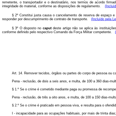
remetente, o transportador e o destinatário, nos termos de acordo firm
integridade do material, conforme as disposições de regulamento.
(Incluí
§ 2º Constitui justa causa o cancelamento de reserva de espaço e 
responder por descumprimento de contrato de transporte.
(Incluído pela L
§ 3º O disposto no
caput
deste artigo não se aplica às instituiç
conforme definido pelo respectivo Comando da Força Militar competente.
Art. 14. Remover tecidos, órgãos ou partes do corpo de pessoa ou c
Pena - reclusão, de dois a seis anos, e multa, de 100 a 360 dias-mul
§ 1.º Se o crime é cometido mediante paga ou promessa de recompen
Pena - reclusão, de três a oito anos, e multa, de 100 a 150 dias-mult
§ 2.º Se o crime é praticado em pessoa viva, e resulta para o ofendid
I - incapacidade para as ocupações habituais, por mais de trinta dias