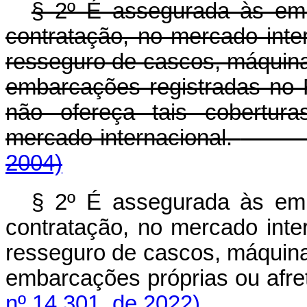
§ 2º É assegurada às emp
contratação, no mercado inte
resseguro de cascos, máquinas
embarcações registradas no
não ofereça tais cobertur
mercado internacional.
2004)
§ 2º É assegurada às emp
contratação, no mercado inte
resseguro de cascos, máquinas
embarcações próprias ou 
nº 14.301, de 2022)