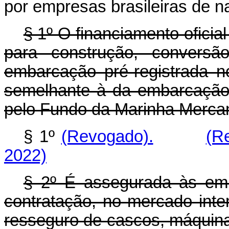
por empresas brasileiras de 
§ 1º O financiamento oficia
para construção, conversã
embarcação pré-registrada 
semelhante à da embarcação 
pelo Fundo da Marinha Mercan
§ 1º
(Revogado).
(R
2022)
§ 2º É assegurada às emp
contratação, no mercado inte
resseguro de cascos, máquinas