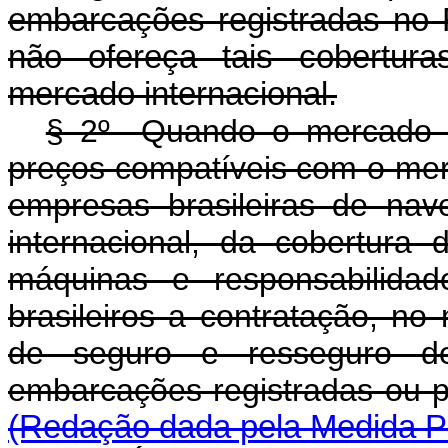
embarcações registradas no
não ofereça tais cobertur
mercado internacional.
§ 2º Quando o mercado in
preços compatíveis com o mer
empresas brasileiras de na
internacional, da cobertura
máquinas e responsabilidad
brasileiros a contratação, no
de seguro e resseguro de
embarcações registradas ou 
(Redação dada pela Medida Pr