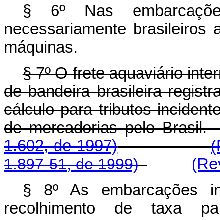
§ 6º Nas embarcaçõe
necessariamente brasileiros
máquinas.
§ 7º O frete aquaviário int
de bandeira brasileira regis
cálculo para tributos inciden
de mercadorias pelo B
1.602, de 1997)
(
1.897-51, de 1999)
(Re
§ 8º As embarcações in
recolhimento de taxa 