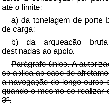
até o limite:
a) da tonelagem de porte 
de carga;
b) da arqueação bruta
destinadas ao apoio.
Parágrafo único. A autoriz
se aplica ao caso de afretam
a navegação de longo curso ou
quando o mesmo se realizar em
3º.