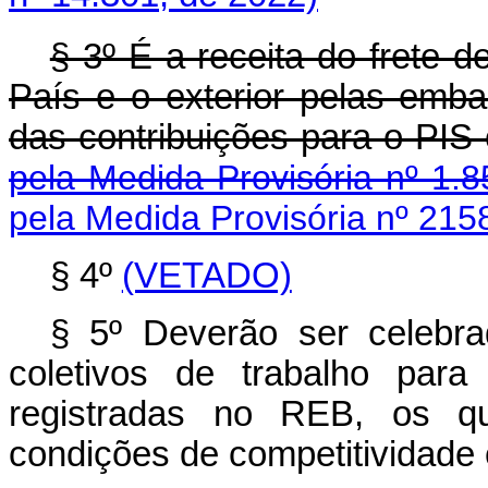
§ 3º É a receita do frete 
País e o exterior pelas emb
das contribuições par
pela Medida Provisória nº 1.8
pela Medida Provisória nº 215
§ 4º
(VETADO)
§ 5º Deverão ser celebr
coletivos de trabalho para
registradas no REB, os qua
condições de competitividade 