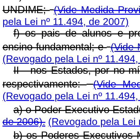
UNDIME;
(Vide Medida Provi
pela Lei nº 11.494, de 2007)
f) os pais de alunos e pr
ensino fundamental; e
(Vide 
(Revogado pela Lei nº 11.494,
II - nos Estados, por no 
respectivamente:
(Vide Med
(Revogado pela Lei nº 11.494,
a) o Poder Executivo Estad
de 2006).
(Revogado pela Lei 
b) os Poderes Executivos 