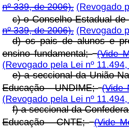
nº 339, de 2006).
(Revogado pe
c) o Conselho Estadual d
nº 339, de 2006).
(Revogado pe
d) os pais de alunos e pr
ensino fundamental;
(Vide M
(Revogado pela Lei nº 11.494,
e) a seccional da União Na
Educação - UNDIME;
(Vide 
(Revogado pela Lei nº 11.494,
f) a seccional da Confeder
Educação - CNTE;
(Vide M