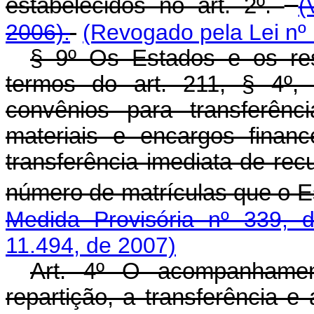
estabelecidos no art. 2º.
(
2006).
(Revogado pela Lei nº
§ 9º Os Estados e os res
termos do art. 211, § 4º, 
convênios para transferênc
materiais e encargos financ
transferência imediata de re
número de matrículas que o E
Medida Provisória nº 339, 
11.494, de 2007)
Art. 4º O acompanhamen
repartição, a transferência 