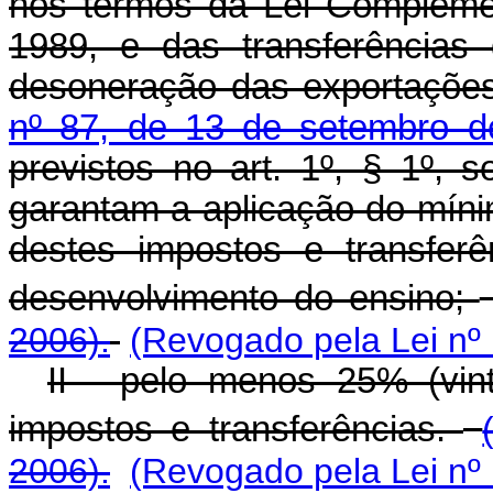
nos termos da Lei Compleme
1989, e das transferências
desoneração das exportaçõe
nº 87, de 13 de setembro d
previstos no art. 1º, § 1º, 
garantam a aplicação do míni
destes impostos e transfer
desenvolvimento do ensino;
2006).
(Revogado pela Lei nº
II - pelo menos 25% (vin
impostos e transferências.
2006).
(Revogado pela Lei nº