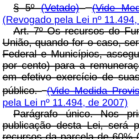
§ 5º
(Vetado)
(Vide Med
(Revogado pela Lei nº 11.494,
Art. 7º Os recursos do Fu
União, quando for o caso, serã
Federal e Municípios, asseg
por cento) para a remuneraçã
em efetivo exercício de sua
público.
(Vide Medida Provis
pela Lei nº 11.494, de 2007)
Parágrafo único. Nos pr
publicação desta Lei, será 
recursos da parcela de 60% (