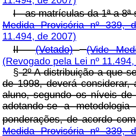
11.494, de 2007)
I - as matrículas da 1ª a 8
Medida Provisória nº 339, 
11.494, de 2007)
II -
(Vetado)
(Vide Med
(Revogado pela Lei nº 11.494,
§
2º A distribuição a que se 
de 1998, deverá considerar, 
aluno, segundo os níveis de 
adotando-se a metodologia 
ponderações, de acordo com
Medida Provisória nº 339, 