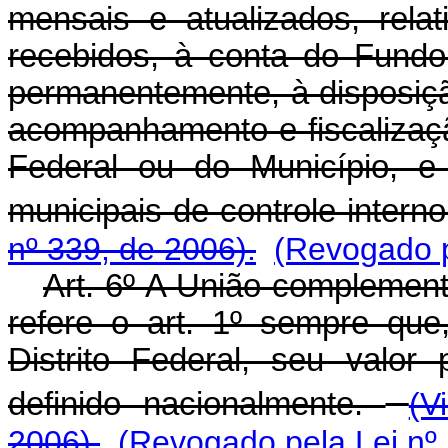
mensais e atualizados, rela
recebidos, à conta do Fundo 
permanentemente, à disposiç
acompanhamento e fiscalizaçã
Federal ou do Município, e
municipais de controle intern
nº 339, de 2006).
(Revogado p
Art. 6º A União complemen
refere o art. 1º sempre qu
Distrito Federal, seu valo
definido nacionalmente.
(V
2006).
(Revogado pela Lei nº