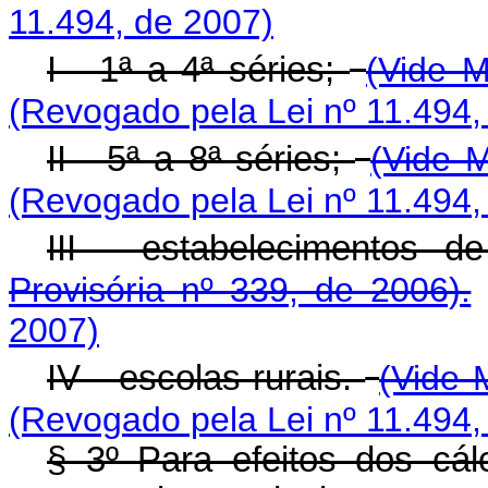
11.494, de 2007)
I - 1ª a 4ª séries;
(Vide M
(Revogado pela Lei nº 11.494,
II - 5ª a 8ª séries;
(Vide M
(Revogado pela Lei nº 11.494,
III - estabelecimentos d
Provisória nº 339, de 2006).
2007)
IV - escolas rurais.
(Vide 
(Revogado pela Lei nº 11.494,
§ 3º Para efeitos dos cá