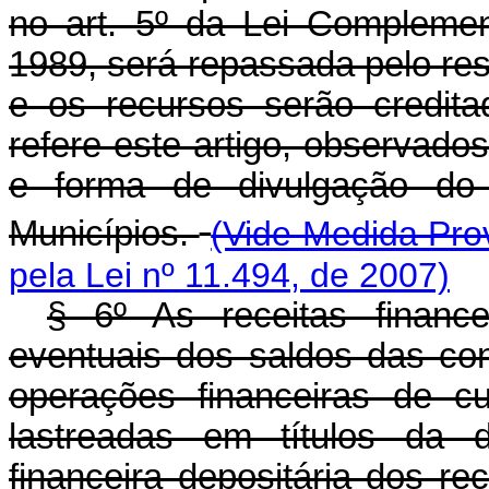
no art. 5º da Lei Compleme
1989, será repassada pelo re
e os recursos serão credit
refere este artigo, observad
e forma de divulgação do r
Municípios.
(Vide Medida Prov
pela Lei nº 11.494, de 2007)
§ 6º As receitas finance
eventuais dos saldos das con
operações financeiras de c
lastreadas em títulos da dí
financeira depositária dos r