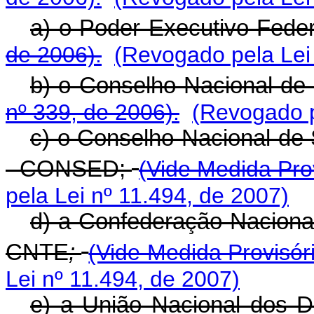
a) o Poder Executivo Fede
de 2006).
(Revogado pela Lei
b) o Conselho Nacional d
nº 339, de 2006).
(Revogado p
c) o Conselho Nacional de
- CONSED;
(Vide Medida Prov
pela Lei nº 11.494, de 2007)
d) a Confederação Naciona
CNTE
;
(Vide Medida Provisóri
Lei nº 11.494, de 2007)
e) a União Nacional dos D