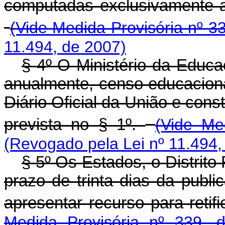
computadas exclusivamente a
(Vide Medida Provisória nº 3
11.494, de 2007)
§ 4º O Ministério da Educa
anualmente, censo educaciona
Diário Oficial da União e const
prevista no § 1º.
(Vide Me
(Revogado pela Lei nº 11.494,
§ 5º Os Estados, o Distrito
prazo de trinta dias da public
apresentar recurso para reti
Medida Provisória nº 339, 