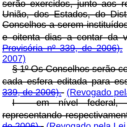
serão exercidos, junto aos 
União, dos Estados, do Dist
Conselhos a serem instituído
e oitenta dias a contar da 
Provisória nº 339, de 2006).
2007)
§ 1º Os Conselhos serão co
cada esfera editada para es
339, de 2006).
(Revogado pela
I - em nível federal,
representando respectivamen
de 2006).
(Revogado pela Lei