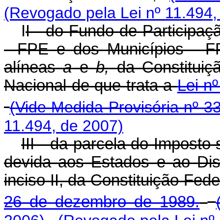
(Revogado pela Lei nº 11.494,
I
I - do Fundo de Participaç
- FPE e dos Municípios - FPM
alíneas
a
e
b,
da Constituiçã
Nacional de que trata a
Lei n
(Vide Medida Provisória nº 3
11.494, de 2007)
III - da parcela do Imposto 
devida aos Estados e ao Dist
inciso II, da Constituição Fed
26 de dezembro de 1989.