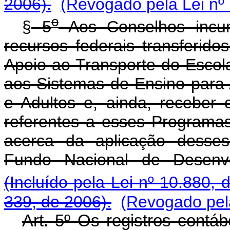
2006).
(Revogado pela Lei nº
o
§
5
Aos Conselhos incu
recursos federais transferid
Apoio ao Transporte do Esco
aos Sistemas de Ensino para
e Adultos e, ainda, receber 
referentes a esses Programas
acerca da aplicação desse
Fundo Nacional de Desenv
(Incluído pela Lei nº 10.880, 
339, de 2006).
(Revogado pela
Art. 5º Os registros contáb