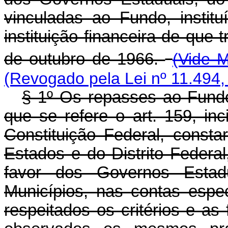
vinculadas ao Fundo, instit
instituição financeira de que t
de outubro de 1966.
(Vide M
(Revogado pela Lei nº 11.494,
§ 1º Os repasses ao Fundo
que se refere o art. 159, inc
Constituição Federal, const
Estados e do Distrito Federa
favor dos Governos Estadu
Municípios, nas contas espec
respeitados os critérios e as 