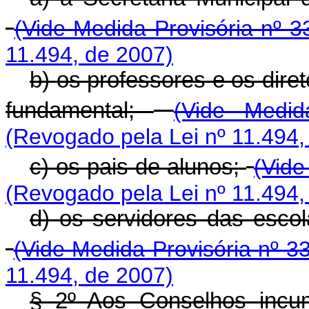
(Vide Medida Provisória nº 3
11.494, de 2007)
b)
os professores e os dire
fundamental;
(Vide Medid
(Revogado pela Lei nº 11.494,
c)
os pais de alunos;
(Vide
(Revogado pela Lei nº 11.494,
d) os servidores das escol
(Vide Medida Provisória nº 3
11.494, de 2007)
§ 2º Aos Conselhos incu