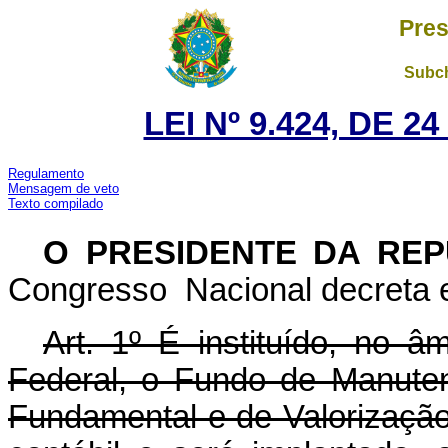
Pres
Subch
LEI Nº 9.424, DE 
Regulamento
Mensagem de veto
Texto compilado
O PRESIDENTE DA RE
Congresso Nacional decreta e
Art. 1º É instituído, no â
Federal, o Fundo de Manute
Fundamental e de Valorização 