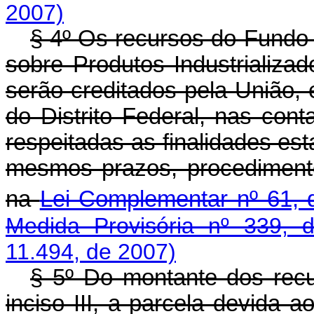
2007)
§ 4º Os recursos do Fundo 
sobre Produtos Industrializados
serão creditados pela União,
do Distrito Federal, nas cont
respeitadas as finalidades est
mesmos prazos, procedimento
na
Lei Complementar nº 61, 
Medida Provisória nº 339, 
11.494, de 2007)
§ 5º Do montante dos recur
inciso III, a parcela devida 