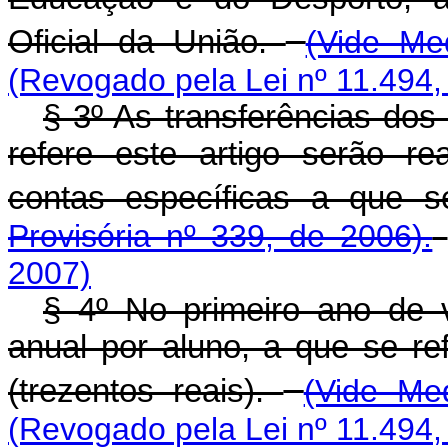
Oficial da União.
(Vide Me
(Revogado pela Lei nº 11.494,
§ 3º As transferências do
refere este artigo serão r
contas específicas a que s
Provisória nº 339, de 2006).
2007)
§ 4º No primeiro ano de v
anual por aluno, a que se re
(trezentos reais).
(Vide Me
(Revogado pela Lei nº 11.494,