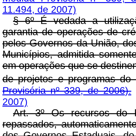
11.494, de 2007)
§ 6º É vedada a utiliza
garantia de operações de créd
pelos Governos da União, dos
Municípios, admitida somente
em operações que se destinem
de projetos e programas do
Provisória nº 339, de 2006).
2007)
Art. 3º Os recursos do 
repassados, automaticamente
dos Governos Estaduais, do 