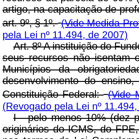
artigo, na capacitação de prof
art. 9º, § 1º.
(Vide Medida Prov
pela Lei nº 11.494, de 2007)
Art. 8º A instituição do Fun
seus recursos não isentam o
Municípios da obrigatoried
desenvolvimento do ensino,
Constituição Federal:
(Vide 
(Revogado pela Lei nº 11.494,
I - pelo menos 10% (dez p
originários do ICMS, do FPE,