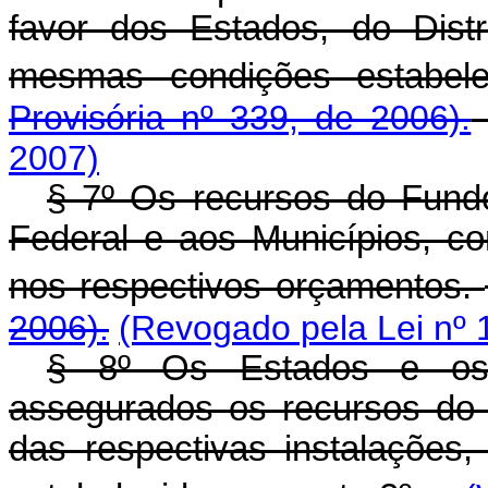
favor dos Estados, do Dist
mesmas condições estabele
Provisória nº 339, de 2006).
2007)
§ 7º Os recursos do Fundo
Federal e aos Municípios, c
nos respectivos orçamentos.
2006).
(Revogado pela Lei nº 
§ 8º Os Estados e os M
assegurados os recursos do F
das respectivas instalações