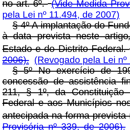
no art. 6º.
(Vide Medida Provi
pela Lei nº 11.494, de 2007)
§ 4º A implantação do Fund
à data prevista neste artigo
Estado e do Distrito Federal.
2006).
(Revogado pela Lei nº
§ 5º No exercício de 199
concessão de assistência fin
211, § 1º, da Constituição 
Federal e aos Municípios no
antecipada na forma prevista 
Provisória nº 339, de 2006).