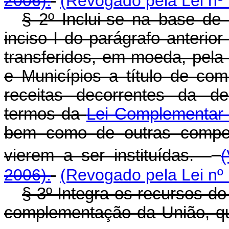
2006).
(Revogado pela Lei nº
§ 2º Inclui-se na base de 
inciso I do parágrafo anterio
transferidos, em moeda, pela 
e Municípios a título de co
receitas decorrentes da d
termos da
Lei Complementar 
bem como de outras compe
vierem a ser instituídas.
2006).
(Revogado pela Lei nº
§ 3º Integra os recursos do
complementação da União, qu