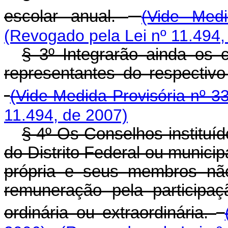
escolar anual.
(Vide Medi
(Revogado pela Lei nº 11.494,
§ 3º Integrarão ainda os 
representantes do respectiv
(Vide Medida Provisória nº 3
11.494, de 2007)
§ 4º Os Conselhos instituíd
do Distrito Federal ou municipa
própria e seus membros não
remuneração pela participa
ordinária ou extraordinária.