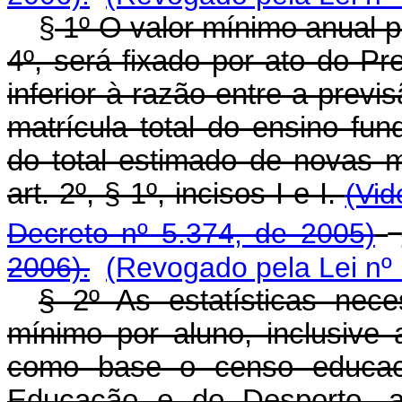
§
1º O valor mínimo anual p
4º, será fixado por ato do P
inferior à razão entre a previ
matrícula total do ensino fun
do total estimado de novas m
art. 2º, § 1º, incisos I e I.
(Vid
Decreto nº 5.374, de 2005)
2006).
(Revogado pela Lei nº
§ 2º As estatísticas nece
mínimo por aluno, inclusive 
como base o censo educacio
Educação e do Desporto, an