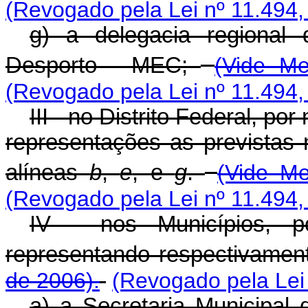
(Revogado pela Lei nº 11.494,
g) a delegacia regional
Desporto - MEC;
(Vide Me
(Revogado pela Lei nº 11.494,
III - no Distrito Federal, 
representações as previstas n
alíneas
b
,
e
, e
g
.
(Vide Me
(Revogado pela Lei nº 11.494,
IV - nos Municípios, 
representando respectivamen
de 2006).
(Revogado pela Lei
a) a Secretaria Municipal