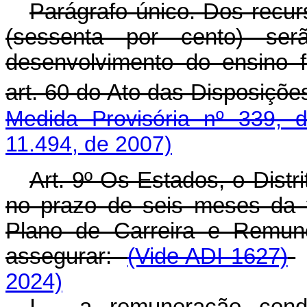
Parágrafo único. Dos recurs
(sessenta por cento) se
desenvolvimento do ensino 
art. 60 do Ato das Disposições
Medida Provisória nº 339, 
11.494, de 2007)
Art. 9º Os Estados, o Distr
no prazo de seis meses da v
Plano de Carreira e Remun
assegurar:
(Vide ADI 1627)
2024)
I - a remuneração cond