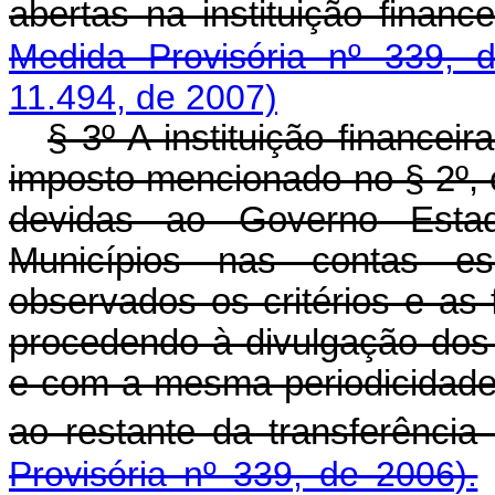
abertas na instituição financ
Medida Provisória nº 339, 
11.494, de 2007)
§ 3º A instituição financei
imposto mencionado no § 2º, 
devidas ao Governo Estad
Municípios nas contas espe
observados os critérios e as f
procedendo à divulgação dos 
e com a mesma periodicidade 
ao restante da transferência
Provisória nº 339, de 2006).