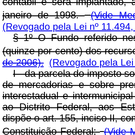
contábil e será implantado, 
janeiro de 1998.
(Vide Med
(Revogado pela Lei nº 11.494,
§ 1º O Fundo referido ne
(quinze por cento) dos recur
de 2006).
(Revogado pela Lei
I - da parcela do imposto s
de mercadorias e sobre pre
interestadual e intermunicip
ao Distrito Federal, aos E
dispõe o art. 155, inciso II, c
Constituição Federal;
(Vide 