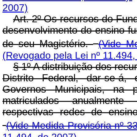
2007)
Art. 2º Os recursos do Fun
desenvolvimento do ensino fu
de seu Magistério.
(Vide Me
(Revogado pela Lei nº 11.494,
§ 1º A distribuição dos rec
Distrito Federal, dar-se-á
Governos Municipais, na 
matriculados anualmente
respectivas redes de ensin
(Vide Medida Provisória nº 3