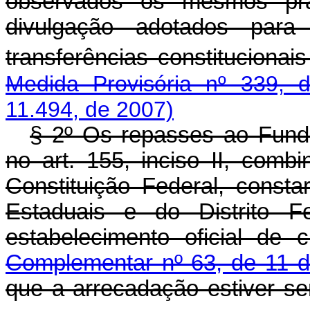
observados os mesmos pra
divulgação adotados para
transferências constituciona
Medida Provisória nº 339, 
11.494, de 2007)
§ 2º Os repasses ao Fundo
no art. 155, inciso II, comb
Constituição Federal, cons
Estaduais e do Distrito F
estabelecimento oficial de 
Complementar nº 63, de 11 d
que a arrecadação estiver s