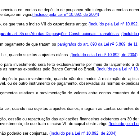
anceiras em contas de depósito de poupança não integradas a contas corrent
mentação em vigor.
(Incluido pela Lei nº 10.892, de 2004)
, de que trata o inciso VII do
caput
deste artigo:
(Incluído pela Lei nº 10.892
put
do art. 85 do Ato das Disposições Constitucionais Transitórias
;
(Incluído 
o
o em pagamento de que tratam os
parágrafos do art. 890 da Lei n
5.869, de 11 
Lei, quando sujeitas a ajustes diários.
(Incluído pela Lei nº 10.892, de 2004)
o para investimento será feito exclusivamente por meio de lançamento a dé
as as normas expedidas pelo Banco Central do Brasil.
(Incluído pela Lei nº 10
 depósito para investimento, quando não destinados à realização de aplica
rível, ou de outro instrumento de pagamento, observadas as normas expedidas
nçamentos relativos a movimentação de valores entre contas correntes de de
a Lei, quando não sujeitas a ajustes diários, integram as contas correntes d
dação, cessão ou repactuação das aplicações financeiras existentes em 30 d
investimento, de que trata o inciso VII do
caput
deste artigo.
(Incluído pela Le
 não poderão ser conjuntas.
(Incluído pela Lei nº 10.892, de 2004)