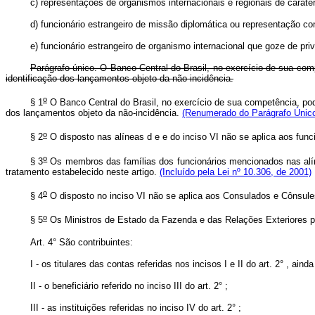
c) representações de organismos internacionais e regionais de carát
d) funcionário estrangeiro de missão diplomática ou representação co
e) funcionário estrangeiro de organismo internacional que goze de pri
Parágrafo único. O Banco Central do Brasil, no exercício de sua com
identificação dos lançamentos objeto da não incidência.
o
§ 1
O Banco Central do Brasil, no exercício de sua competência, pod
dos lançamentos objeto da não-incidência.
(Renumerado do Parágrafo Único 
o
§ 2
O disposto nas alíneas d e e do inciso VI não se aplica aos fun
o
§ 3
Os membros das famílias dos funcionários mencionados nas alí
tratamento estabelecido neste artigo.
(Incluído pela Lei nº 10.306, de 2001)
o
§ 4
O disposto no inciso VI não se aplica aos Consulados e Cônsule
o
§ 5
Os Ministros de Estado da Fazenda e das Relações Exteriores po
Art. 4° São contribuintes:
I - os titulares das contas referidas nos incisos I e II do art. 2° , ai
II - o beneficiário referido no inciso III do art. 2° ;
III - as instituições referidas no inciso IV do art. 2° ;