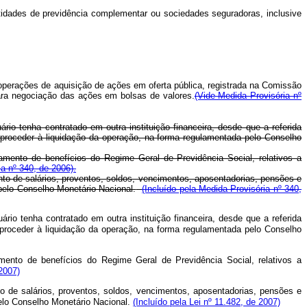
entidades de previdência complementar ou sociedades seguradoras, inclusive
e operações de aquisição de ações em oferta pública, registrada na Comissão
para negociação das ações em bolsas de valores.
(Vide Medida Provisória nº
rio tenha contratado em outra instituição financeira, desde que a referida
ue proceder à liquidação da operação, na forma regulamentada pelo Conselho
amento de benefícios do Regime Geral de Previdência Social, relativos a
ia nº 340, de 2006).
nto de salários, proventos, soldos, vencimentos, aposentadorias, pensões e
 pelo Conselho Monetário Nacional.
(Incluído pela Medida Provisória nº 340,
rio tenha contratado em outra instituição financeira, desde que a referida
ue proceder à liquidação da operação, na forma regulamentada pelo Conselho
mento de benefícios do Regime Geral de Previdência Social, relativos a
 2007)
to de salários, proventos, soldos, vencimentos, aposentadorias, pensões e
pelo Conselho Monetário Nacional.
(Incluído pela Lei nº 11.482, de 2007)