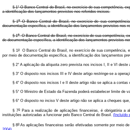
§ 1° O Banco Central do Brasil, no exercício de sua competência, exp
a identificação dos lançamentos previstos nos referidos incisos.
o
§ 1
O Banco Central do Brasil, no exercício de sua competência,
documentação específica, a identificação dos lançamentos previstos nos re
o
§ 1
O Banco Central do Brasil, no exercício de sua competência, exped
de documentação específica, a identificação dos lançamentos previstos nos
o
§ 1
O Banco Central do Brasil, no exercício de sua competência, expe
por meio de documentação específica, a identificação dos lançamentos prev
§ 2° A aplicação da alíquota zero prevista nos incisos I, II e VI de
§ 3° O disposto nos incisos III e IV deste artigo restringe-se a oper
§ 4° O disposto nos incisos I e II deste artigo não se aplica a conta
§ 5° O Ministro de Estado da Fazenda poderá estabelecer limite de val
§ 6° O disposto no inciso V deste artigo não se aplica a cheques que, 
o
§ 7
Para a realização de aplicações financeiras, é obrigatória a 
instituições autorizadas a funcionar pelo Banco Central do Brasil.
(Incluído 
o
§ 8
As aplicações financeiras serão efetivadas somente por meio de 
2004)