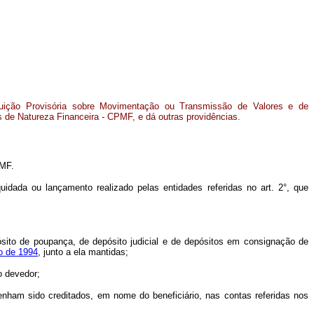
ibuição Provisória sobre Movimentação ou Transmissão de Valores e de
os de Natureza Financeira - CPMF, e dá outras providências.
PMF.
uidada ou lançamento realizado pelas entidades referidas no art. 2°, que
ósito de poupança, de depósito judicial e de depósitos em consignação de
ro de 1994
, junto a ela mantidas;
o devedor;
o tenham sido creditados, em nome do beneficiário, nas contas referidas nos