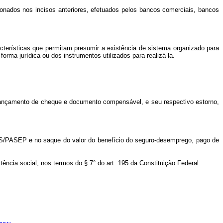
cionados nos incisos anteriores, efetuados pelos bancos comerciais, bancos
racterísticas que permitam presumir a existência de sistema organizado para
rma jurídica ou dos instrumentos utilizados para realizá-la.
 lançamento de cheque e documento compensável, e seu respectivo estorno,
IS/PASEP e no saque do valor do benefício do seguro-desemprego, pago de
ência social, nos termos do § 7° do art. 195 da Constituição Federal.