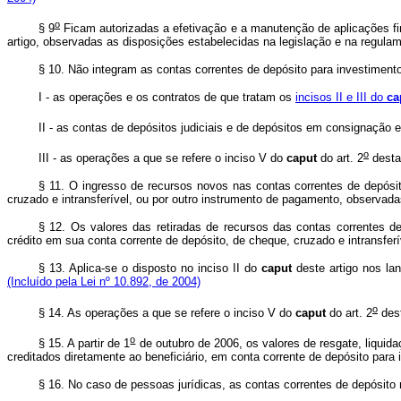
o
§ 9
Ficam autorizadas a efetivação e a manutenção de aplicações fin
artigo, observadas as disposições estabelecidas na legislação e na regula
§ 10. Não integram as contas correntes de depósito para investimento
I - as operações e os contratos de que tratam os
incisos II e III do
ca
II - as contas de depósitos judiciais e de depósitos em consignaçã
o
III - as operações a que se refere o inciso V do
caput
do art. 2
desta 
§ 11. O ingresso de recursos novos nas contas correntes de depósit
cruzado e intransferível, ou por outro instrumento de pagamento, observad
§ 12. Os valores das retiradas de recursos das contas correntes de
crédito em sua conta corrente de depósito, de cheque, cruzado e intransfe
§ 13. Aplica-se o disposto no inciso II do
caput
deste artigo nos la
(Incluído pela Lei nº 10.892, de 2004)
o
§ 14. As operações a que se refere o inciso V do
caput
do art. 2
dest
o
§ 15. A partir de 1
de outubro de 2006, os valores de resgate, liqui
creditados diretamente ao beneficiário, em conta corrente de depósito para 
§ 16. No caso de pessoas jurídicas, as contas correntes de depósito