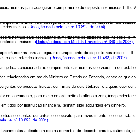
edirá normas para assegurar o cumprimento do disposto nos incisos I, II e V
 expedirá normas para assegurar o cumprimento do disposto nos incisos 
feridos incisos.
(Redação dada pela Lei nº 10.892, de 2004)
irá normas para assegurar o cumprimento do disposto nos incisos I, II, VI, V
 referidos incisos.
(Redação dada pela Medida Provisória nº 340, de 2006).
dirá normas para assegurar o cumprimento do disposto nos incisos I, II, VI, 
istos nos referidos incisos.
(Redação dada pela Lei nº 11.482, de 2007)
ste artigo fica condicionada ao cumprimento das normas que vierem a ser estab
ações relacionadas em ato do Ministro de Estado da Fazenda, dentre as que con
s conjuntas de pessoas físicas, com mais de dois titulares, e a quais quer con
or do lançamento, para efeito de aplicação da alíquota zero, independentemen
emitidos por instituição financeira, tenham sido adquiridos em dinheiro.
abertura de contas correntes de depósito para investimento, de que trata 
pela Lei nº 10.892, de 2004)
lançamentos a débito em contas correntes de depósito para investimento, de 