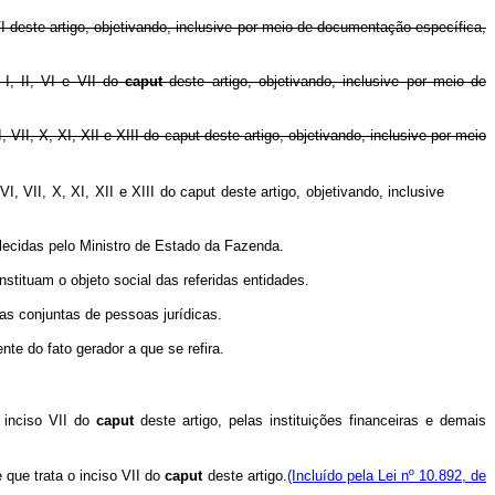
I deste artigo, objetivando, inclusive por meio de documentação específica,
I, II, VI e VII do
caput
deste artigo, objetivando, inclusive por meio de
II, X, XI, XII e XIII do caput deste artigo, objetivando, inclusive por meio
VII, X, XI, XII e XIII do caput deste artigo, objetivando, inclusive
elecidas pelo Ministro de Estado da Fazenda.
stituam o objeto social das referidas entidades.
tas conjuntas de pessoas jurídicas.
te do fato gerador a que se refira.
o inciso VII do
caput
deste artigo, pelas instituições financeiras e demais
que trata o inciso VII do
caput
deste artigo.
(Incluído pela Lei nº 10.892, de