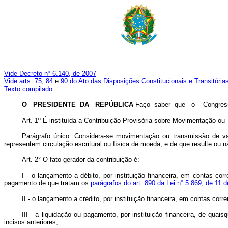
Vide Decreto nº 6.140, de 2007
Vide arts. 75
,
84
e
90 do Ato das Disposições Constitucionais e Transitória
Texto compilado
O PRESIDENTE DA REPÚBLICA
Faço saber que o Congresso 
Art. 1º É instituída a Contribuição Provisória sobre Movimentação ou
Parágrafo único. Considera-se movimentação ou transmissão de valo
representem circulação escritural ou física de moeda, e de que resulte ou nã
Art. 2° O fato gerador da contribuição é:
I - o lançamento a débito, por instituição financeira, em contas c
pagamento de que tratam os
parágrafos do art. 890 da Lei n° 5.869, de 11 d
II - o lançamento a crédito, por instituição financeira, em contas cor
III - a liquidação ou pagamento, por instituição financeira, de quai
incisos anteriores;