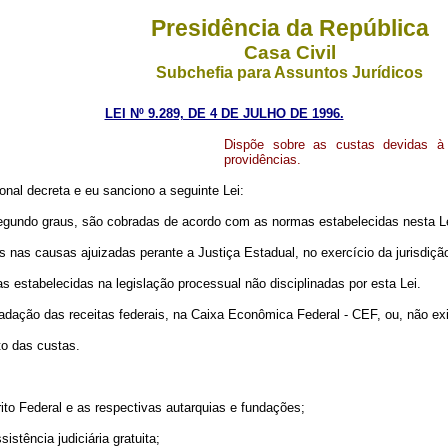
Presidência da República
Casa Civil
Subchefia para Assuntos Jurídicos
LEI Nº 9.289, DE 4 DE JULHO DE 1996.
Dispõe sobre as custas devidas à 
providências.
nal decreta e eu sanciono a seguinte Lei:
 segundo graus, são cobradas de acordo com as normas estabelecidas nesta Le
 nas causas ajuizadas perante a Justiça Estadual, no exercício da jurisdição
 estabelecidas na legislação processual não disciplinadas por esta Lei.
ação das receitas federais, na Caixa Econômica Federal - CEF, ou, não existi
to das custas.
trito Federal e as respectivas autarquias e fundações;
istência judiciária gratuita;