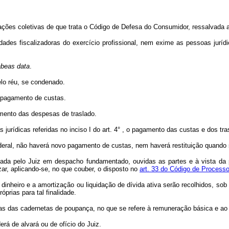
ações coletivas de que trata o Código de Defesa do Consumidor, ressalvada a 
idades fiscalizadoras do exercício profissional, nem exime as pessoas jurídi
beas data
.
elo réu, se condenado.
 pagamento de custas.
mento das despesas de traslado.
jurídicas referidas no inciso I do art. 4° , o pagamento das custas e dos tra
federal, não haverá novo pagamento de custas, nem haverá restituição quando 
 fixada pelo Juiz em despacho fundamentado, ouvidas as partes e à vista da
zar, aplicando-se, no que couber, o disposto no
art. 33 do Código de Processo
dinheiro e a amortização ou liquidação de dívida ativa serão recolhidos, so
óprias para tal finalidade.
as das cadernetas de poupança, no que se refere à remuneração básica e ao
rá de alvará ou de ofício do Juiz.