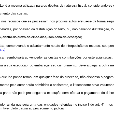
 Lei é a mesma utilizada para os débitos de natureza fiscal, considerando-se 
amento das custas.
e nos recursos que se processam nos próprios autos efetua-se da forma segui
eladas, por ocasião da distribuição do feito, ou, não havendo distribuição, l
s, dentro do prazo de cinco dias, sob pena de deserção;
ustas, comprovando o adiantamento no ato de interposição do recurso, sob p
cia)
ça, reembolsará ao vencedor as custas e contribuições por este adiantadas, f
esa à sua execução, ou embaraçar seu cumprimento, deverá pagar a outra me
o que lhe ponha termo, em qualquer fase do processo, não dispensa o pagament
to pelo autor serão admitidos o assistente, o litisconsorte ativo voluntári
o, a parte não pode prosseguir na execução sem efetuar o pagamento da difer
ido, ainda que seja uma das entidades referidas no inciso I do art. 4° , n
m tiver dado causa ao procedimento judicial.