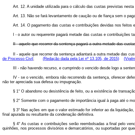
Art. 12. A unidade utilizada para o cálculo das custas previstas nesta
Art. 13. Não se fará levantamento de caução ou de fiança sem o pag
Art. 14. O pagamento das custas e contribuições devidas nos feitos 
I - o autor ou requerente pagará metade das custas e contribuições tab
II - aquele que recorrer da sentença pagará a outra metade das custa
II - aquele que recorrer da sentença adiantará a outra metade das c
de Processo Civil
;
(Redação dada pela Lei nº 13.105, de 2015)
(Vigên
III - não havendo recurso, e cumprindo o vencido desde logo a senten
IV - se o vencido, embora não recorrendo da sentença, oferecer def
não ter apreciada sua defesa ou impugnação.
§ 1° O abandono ou desistência de feito, ou a existência de transaçã
§ 2° Somente com o pagamento de importância igual à paga até o momen
§ 3° Nas ações em que o valor estimado for inferior ao da liquidaçã
final apurada ou resultante da condenação definitiva.
§ 4° As custas e contribuições serão reembolsadas a final pelo venc
quinhões, nos processos divisórios e demarcatórios, ou suportadas por que