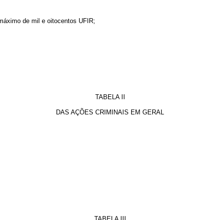
máximo de mil e oitocentos UFIR;
TABELA II
DAS AÇÕES CRIMINAIS EM GERAL
TABELA III