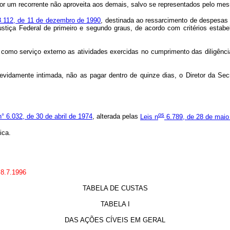
 por um recorrente não aproveita aos demais, salvo se representados pelo m
 8.112, de 11 de dezembro de 1990
, destinada ao ressarcimento de despesas 
ustiça Federal de primeiro e segundo graus, de acordo com critérios estab
se como serviço externo as atividades exercidas no cumprimento das diligên
 devidamente intimada, não as pagar dentro de quinze dias, o Diretor da S
os
n° 6.032, de 30 de abril de 1974
, alterada pelas
Leis n
6.789, de 28 de maio
ica.
 8.7.1996
TABELA DE CUSTAS
TABELA I
DAS AÇÕES CÍVEIS EM GERAL