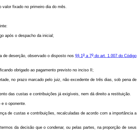
o valor fixado no primeiro dia do mês.
nte:
ogo após o despacho da inicial;
o
o
ena de deserção, observado o disposto nos
§§ 1
a 7
do art. 1.007 do Código
icando obrigado ao pagamento previsto no inciso II;
tade, no prazo marcado pelo juiz, não excedente de três dias, sob pena de
o das custas e contribuições já exigíveis, nem dá direito a restituição.
o e o oponente.
ença de custas e contribuições, recalculadas de acordo com a importância a
os termos da decisão que o condenar, ou pelas partes, na proporção de seus