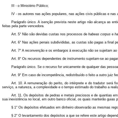
III - o Ministério Público;
IV - os autores nas ações populares, nas ações civis públicas e nas 
Parágrafo único. A isenção prevista neste artigo não alcança as ent
feitas pela parte vencedora.
Art. 5° Não são devidas custas nos processos de
habeas corpus
e
ha
Art. 6° Nas ações penais subdivididas, as custas são pagas a final p
Art. 7° A reconvenção e os embargos à execução não se sujeitam ao
Art. 8° Os recursos dependentes de instrumento sujeitam-se ao paga
Parágrafo único. Se o recurso for unicamente de qualquer das pessoas 
Art. 9° Em caso de incompetência, redistribuído o feito a outro juiz 
Art. 10. A remuneração do perito, do intérprete e do tradutor será
serviço, a natureza, a complexidade e o tempo estimado do trabalho a reali
Art. 11. Os depósitos de pedras e metais preciosos e de quantias em 
sua inexistência no local, em outro banco oficial, os quais manterão guias pr
§ 1° Os depósitos efetuados em dinheiro observarão as mesmas regr
§ 2° O levantamento dos depósitos a que se refere este artigo depende