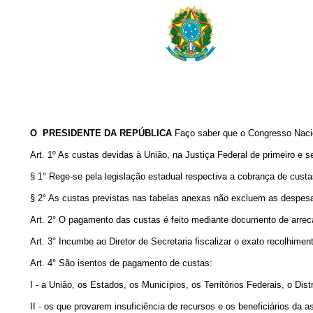
O PRESIDENTE DA REPÚBLICA
Faço saber que o Congresso Nacio
Art. 1º As custas devidas à União, na Justiça Federal de primeiro e
§ 1° Rege-se pela legislação estadual respectiva a cobrança de custas
§ 2° As custas previstas nas tabelas anexas não excluem as despesas
Art. 2° O pagamento das custas é feito mediante documento de arrecad
Art. 3° Incumbe ao Diretor de Secretaria fiscalizar o exato recolhimen
Art. 4° São isentos de pagamento de custas:
I - a União, os Estados, os Municípios, os Territórios Federais, o Dis
II - os que provarem insuficiência de recursos e os beneficiários da ass