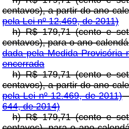
centavos), a partir do a
pela Lei nº 12.469, de 2011)
h) R$ 179,71 (cento e se
centavos), para o ano-
dada pela Medida Provisória 
encerrada
h) R$ 179,71 (cento e se
centavos), a partir do a
pela Lei nº 12.469, de 2011)
644, de 2014)
h) R$ 179,71 (cento e se
centavos), para o ano-calend