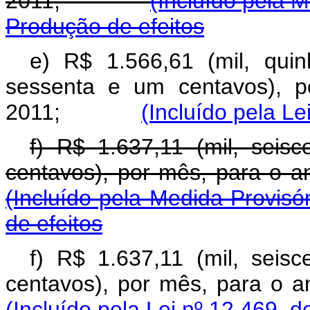
2011;
(Incluído pela 
Produção de efeitos
e) R$ 1.566,61 (mil, qui
sessenta e um centavos), p
2011;
(Incluído pela Le
f) R$ 1.637,11 (mil, seisc
centavos), por mês, pa
(Incluído pela Medida Provisó
de efeitos
f) R$ 1.637,11 (mil, seisc
centavos), por mês, pa
(Incluído pela Lei nº 12.469, d