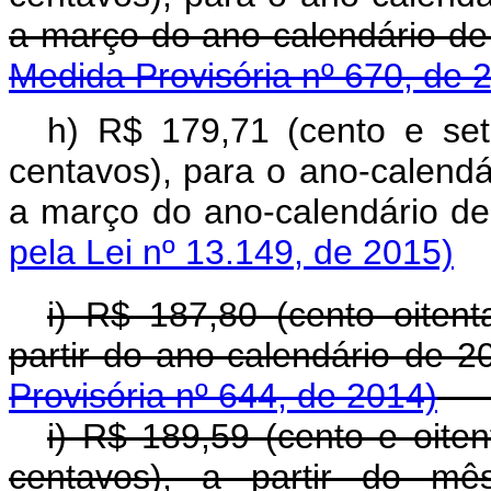
a março do ano-calendário d
Medida Provisória nº 670, de 
h) R$ 179,71 (cento e se
centavos),
para o ano-calendá
a março do ano-calend
pela Lei nº 13.149, de 2015)
i) R$ 187,80 (cento oitent
partir do ano-calendário de 
Provisória nº 644, de 2014)
i) R$ 189,59 (cento e oite
centavos), a partir do mê