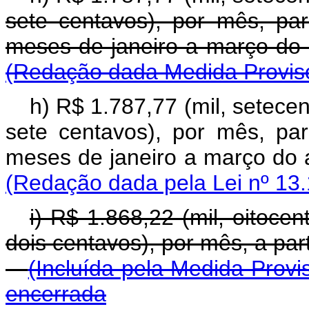
sete centavos), por mês, pa
meses de janeiro a março
(Redação dada Medida Provisó
h) R$ 1.787,77 (mil, setecen
sete centavos), por mês, pa
meses de janeiro a março
(Redação dada pela Lei nº 13.
i) R$ 1.868,22 (mil, oitocen
dois centavos), por mês, a 
(Incluída pela Medida Provi
encerrada