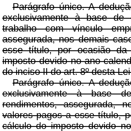
Parágrafo único. A dedução
exclusivamente à base de c
trabalho com vínculo empr
assegurada, nos demais cas
esse título, por ocasião d
imposto devido no ano-calend
do inciso II do art. 8º desta Lei
Parágrafo único. A dedução
exclusivamente à base de 
rendimentos, assegurada, 
valores pagos a esse título,
cálculo do imposto devido no