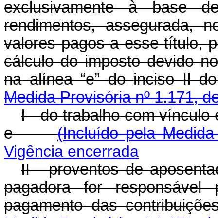
exclusivamente à base de 
rendimentos, assegurada, 
valores pagos a esse título,
cálculo do imposto devido no
na alínea “e” do inciso II d
Medida Provisória nº 1.171, d
I - do trabalho com vínculo
e
(Incluído pela Medida
Vigência encerrada
II - proventos de aposenta
pagadora for responsável 
pagamento das contribuiçõ