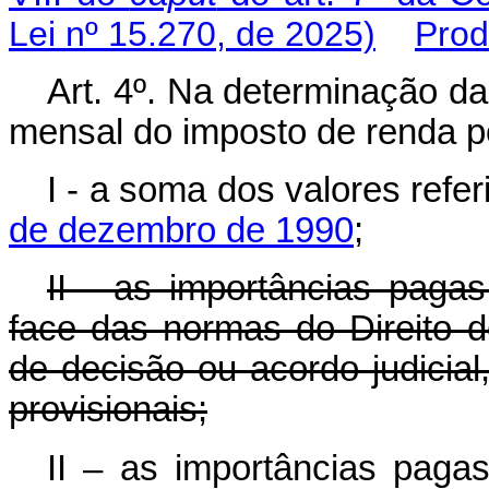
Lei nº 15.270, de 2025)
Prod
Art. 4º. Na determinação da
mensal do imposto de renda p
I - a soma dos valores refe
de dezembro de 1990
;
II - as importâncias pagas
face das normas do Direito 
de decisão ou acordo judicial
provisionais;
II – as importâncias pagas