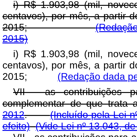
i) R$ 1.903,98 (mil, novec
centavos), por mês, a partir 
2015;
(Redação
2015)
i) R$ 1.903,98 (mil, novec
centavos), por mês, a partir 
2015;
(Redação dada pel
VII - as contribuições 
complementar de que trata
2012
.
(Incluído pela Lei 
efeito)
(Vide Lei nº 13.043, d