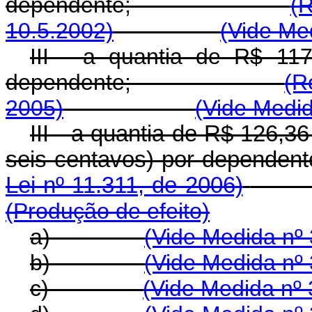
dependente;
(R
10.5.2002)
(Vide Me
III - a quantia de R$ 117
dependente;
(R
2005)
(Vide Medid
III - a quantia de R$ 126,36 
seis centavos) por 
Lei nº 11.311, de 2006)
(Produção de efeito)
a)
(Vide Medida nº 
b)
(Vide Medida nº 
c)
(Vide Medida nº 