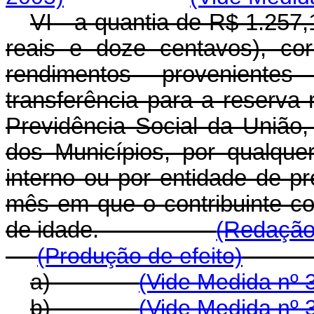
VI - a quantia de R$ 1.257,
reais e doze centavos), co
rendimentos proveniente
transferência para a reserva
Previdência Social da União,
dos Municípios, por qualquer
interno ou por entidade de pr
mês em que o contribuinte co
de idade.
(Redação 
(Produção de efeito)
a)
(Vide Medida nº 
b)
(Vide Medida nº 