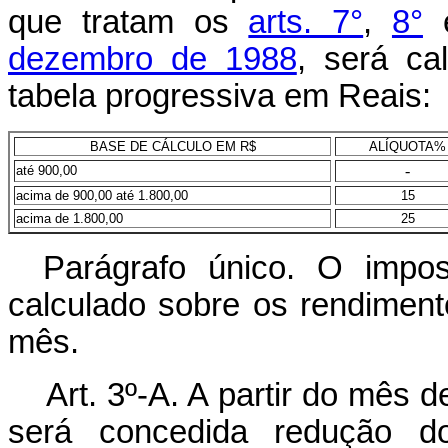
que tratam os
arts. 7°
,
8°
dezembro de 1988
, será ca
tabela progressiva em Reais:
BASE DE CÁLCULO EM R$
ALÍQUOTA%
-
até 900,00
acima de 900,00 até 1.800,00
15
acima de 1.800,00
25
Parágrafo único. O impos
calculado sobre os rendimen
mês.
Art. 3º-A. A partir do mês 
será concedida redução d