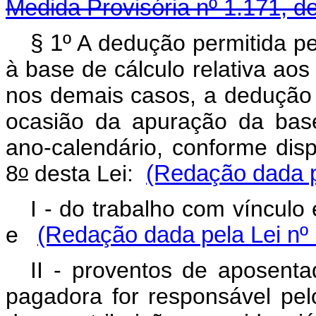
Medida Provisória nº 1.171, d
§ 1º
A dedução permitida pel
à base de cálculo relativa ao
nos demais casos, a dedução d
ocasião da apuração da bas
ano-calendário, conforme dis
o
8
desta Lei:
(Redação dada p
I - do trabalho com vínculo
e
(Redação dada pela Lei nº 
II - proventos de aposenta
pagadora for responsável pe