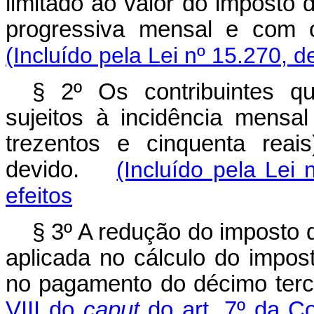
limitado ao valor do imposto
progressiva mensal e com o
(Incluído pela Lei nº 15.270, d
§ 2º Os contribuintes qu
sujeitos à incidência mensal
trezentos e cinquenta reai
devido.
(Incluído pela Lei
efeitos
§ 3º A redução do imposto 
aplicada no cálculo do impos
no pagamento do décimo terce
VIII do
caput
do art. 7º da Co