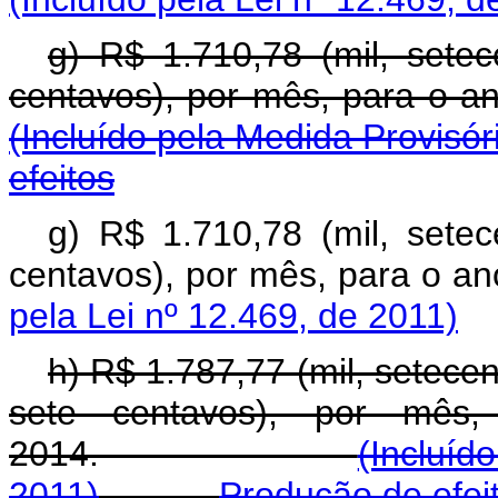
g) R$ 1.710,78 (mil, setec
centavos), por mês, pa
(Incluído pela Medida Provisór
efeitos
g) R$ 1.710,78 (mil, setec
centavos), por mês, para o
pela Lei nº 12.469, de 2011)
h) R$ 1.787,77 (mil, setecen
sete centavos), por mês,
2014.
(Incluíd
2011)
Produção de efei