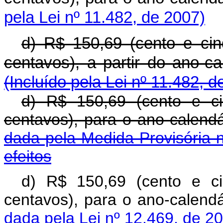
pela Lei nº 11.482, de 2007)
d) R$ 150,69 (cento e ci
centavos), a partir d
(Incluído pela Lei nº 11.482, d
d) R$ 150,69 (cento e c
centavos), para o ano
dada pela Medida Provisória 
efeitos
d) R$ 150,69 (cento e c
centavos), para o ano
dada pela Lei nº 12.469, de 2