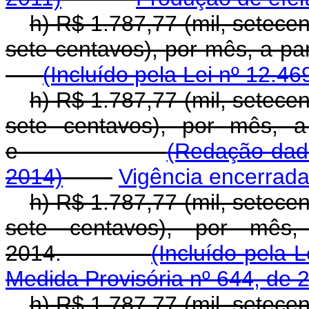
h) R$ 1.787,77 (mil, setecen
sete centavos), por mês, a 
(Incluído pela Lei nº 12.46
h) R$ 1.787,77 (mil, setecen
sete centavos), por mês, a
e
(Redação dada
2014)
Vigência encerrad
h) R$ 1.787,77 (mil, setecen
sete centavos), por mês,
2014.
(Incluído pela 
Medida Provisória nº 644, de 
h) R$ 1.787,77 (mil, setecen