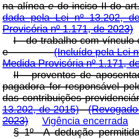
na alínea
e
do inciso II do art
dada pela Lei nº 13.202, d
Provisória nº 1.171, de 2023)
I - do trabalho com vínculo
e
(Incluído pela Lei 
Medida Provisória nº 1.171, d
II - proventos de aposenta
pagadora for responsável pe
das contribuições previdenciár
13.202, de 2015)
(Revogado 
2023)
Vigência encerrada
§ 1º A dedução permitid