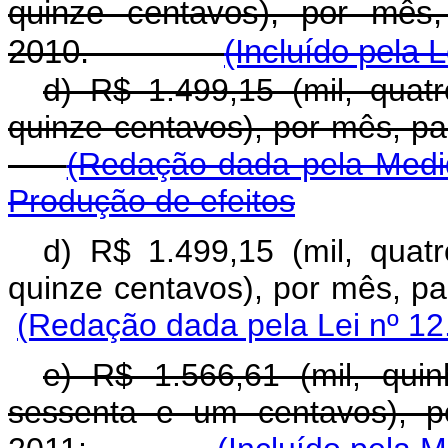
quinze centavos), por mês,
2010.
(Incluído pela 
d) R$ 1.499,15 (mil, quat
quinze centavos), por mês,
(Redação dada pela Medid
Produção de efeitos
d) R$ 1.499,15 (mil, quat
quinze centavos), por mês,
(Redação dada pela Lei nº 12
e) R$ 1.566,61 (mil, qui
sessenta e um centavos), p