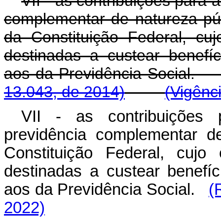
VII - as contribuições para
complementar de natureza púb
da Constituição Federal, cuj
destinadas a custear benef
aos da Previdência S
13.043, de 2014)
(Vigênc
VII - as contribuições
previdência complementar d
Constituição Federal, cujo
destinadas a custear benef
aos da Previdência Social.
(
2022)