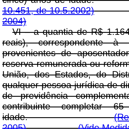
10.451, de 10.5.2002)
2004)
VI – a quantia de R$ 1.164
reais), correspondente à 
provenientes de aposentador
reserva remunerada ou reform
União, dos Estados, do Dist
qualquer pessoa jurídica de dir
de previdência complemen
contribuinte completar 
idade.
(Re
2005)
(Vide Medida