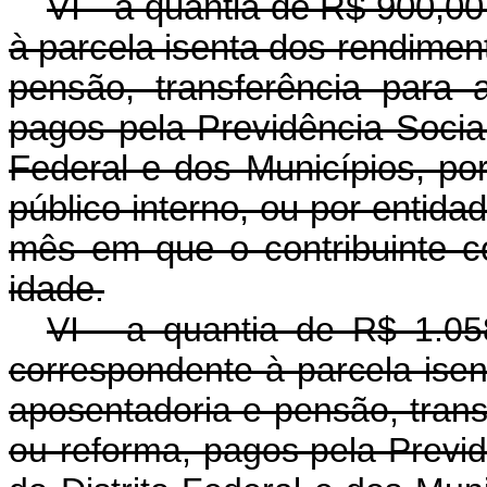
VI - a quantia de R$ 900,00
à parcela isenta dos rendimen
pensão, transferência para
pagos pela Previdência Social
Federal e dos Municípios, por
público interno, ou por entidad
mês em que o contribuinte c
idade
.
VI - a quantia de R$ 1.058
correspondente à parcela ise
aposentadoria e pensão, tran
ou reforma, pagos pela Previd