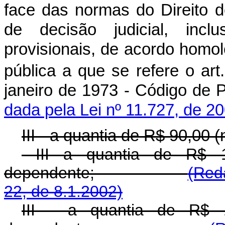
face das normas do Direito 
de decisão judicial, incl
provisionais, de acordo homol
pública a que se refere o art
janeiro de 1973 - Códig
dada pela Lei nº 11.727, de 2
III - a quantia de R$ 90,00 
III a quantia de R$ 10
dependente;
(Red
22, de 8.1.2002)
III - a quantia de R$ 1