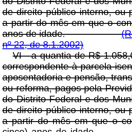
do Distrito Federal e dos Muni
de direito público interno, ou
a partir do mês em que o cont
anos de idade.
(R
nº 22, de 8.1.2002)
VI - a quantia de R$ 1.058,
correspondente à parcela ise
aposentadoria e pensão, tran
ou reforma, pagos pela Previd
do Distrito Federal e dos Muni
de direito público interno, ou
a partir do mês em que o con
cinco) anos de i