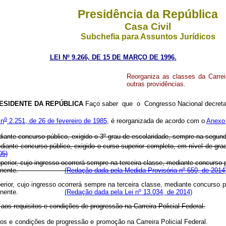
Presidência da República
Casa Civil
Subchefia para Assuntos Jurídicos
LEI Nº 9.266, DE 15 DE MARÇO DE 1996.
Reorganiza as classes da Carrei
outras providências.
ESIDENTE DA REPÚBLICA
Faço saber que o Congresso Nacional decreta 
o
 n
2.251, de 26 de fevereiro de 1985
, é reorganizada de acordo com o
Anexo 
ediante concurso público, exigido o 3º grau de escolaridade, sempre na segund
ediante concurso público, exigido o curso superior completo, em nível de gr
05)
erior, cujo ingresso ocorrerá sempre na terceira classe, mediante concurso p
islação pertinente.
(Redação dada pela Medida Provisória nº 650, de 2014
perior, cujo ingresso ocorrerá sempre na terceira classe, mediante concurso p
islação pertinente.
(Redação dada pela Lei nº 13.034, de 2014)
os requisitos e condições de progressão na Carreira Policial Federal.
uisitos e condições de progressão e promoção na Carreira Policial F