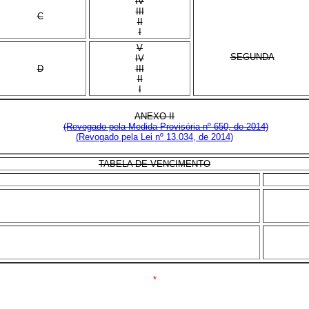
IV
III
C
II
I
V
SEGUNDA
IV
D
III
II
I
ANEXO II
(Revogado pela Medida Provisória nº 650, de 2014)
(Revogado pela Lei nº 13.034, de 2014)
TABELA DE VENCIMENTO
*