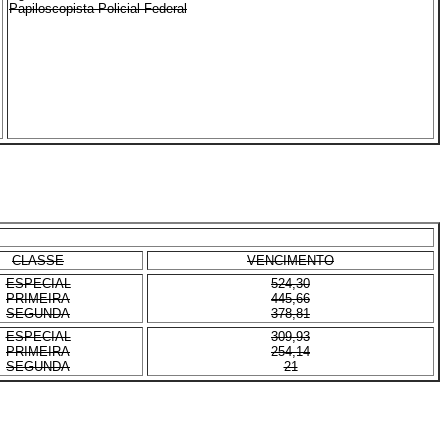
Papiloscopista Policial Federal
CLASSE
VENCIMENTO
ESPECIAL
524,30
PRIMEIRA
445,66
SEGUNDA
378,81
ESPECIAL
309,93
PRIMEIRA
254,14
SEGUNDA
21