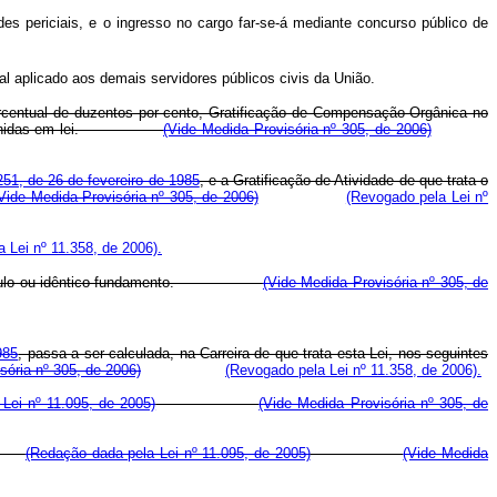
es periciais, e o ingresso no cargo far-se-á mediante concurso público de
 aplicado aos demais servidores públicos civis da União.
 percentual de duzentos por cento, Gratificação de Compensação Orgânica no
ssoal definidas em lei.
(Vide Medida Provisória nº 305, de 2006)
.251, de 26 de fevereiro de 1985
, e a Gratificação de Atividade de que trata o
Vide Medida Provisória nº 305, de 2006)
(Revogado pela Lei nº
 Lei nº 11.358, de 2006).
mesmo título ou idêntico fundamento.
(Vide Medida Provisória nº 305, de
985
, passa a ser calculada, na Carreira de que trata esta Lei, nos seguintes
sória nº 305, de 2006)
(Revogado pela Lei nº 11.358, de 2006).
Lei nº 11.095, de 2005)
(Vide Medida Provisória nº 305, de
ral.
(Redação dada pela Lei nº 11.095, de 2005)
(Vide Medida