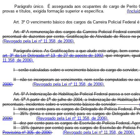
Parágrafo único. É assegurada aos ocupantes do cargo de Perito Cri
provas e títulos, exigida formação superior e específica.
(Incluí
Art. 3º O vencimento básico dos cargos da Carreira Policial Federal 
Art. 4º A remuneração dos cargos da Carreira Policial Federal const
percentual de duzentos por cento, Gratificação de Atividade de Risco
(Revogado pela Lei nº 11.358, de 2006).
Parágrafo único. As Gratificações a que alude este artigo, bem como a
art. 3º da Lei Delegada nº 13, de 27 de agosto de 1992
, que integram, i
11.358, de 2006).
I - serão calculadas sobre o vencimento básico do cargo do servidor;
II - não se incorporam ao vencimento, nem serão computadas o
2006)
(Revogado pela Lei nº 11.358, de 2006).
Art. 5º A Indenização de Habilitação Policial Federal passa a ser calc
o
o
Art. 5
A partir de 1
de julho de 2004, a Indenização de Habilitação Po
percentuais, incidentes sobre o vencimento básico do servidor:
I - trinta por cento para os cargos de Delegado de Polícia Federal, Pe
I – 35% (trinta e cinco por cento) para os cargos de Delegad
2006)
(Revogado pela Lei nº 11.358, de 2006).
II - dez por cento para os cargos de Escrivão de Polícia Federal, Agen
II – 15% (quinze por cento) para os cargos de Escrivão de Polí
Provisória nº 305, de 2006)
(Revogado pela Lei nº 11.358, de 2006).