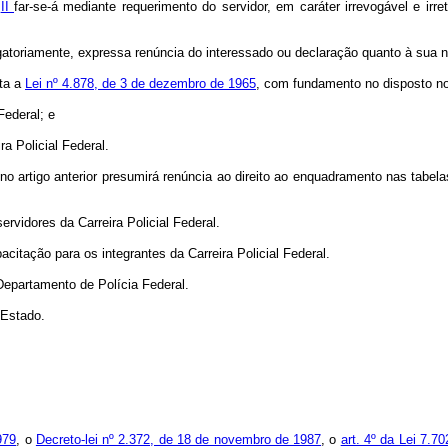
e
II
far-se-á mediante requerimento do servidor, em caráter irrevogável e ir
igatoriamente, expressa renúncia do interessado ou declaração quanto à sua 
ata a
Lei nº 4.878, de 3 de dezembro de 1965
, com fundamento no disposto n
Federal; e
ra Policial Federal.
no artigo anterior presumirá renúncia ao direito ao enquadramento nas tabel
ervidores da Carreira Policial Federal.
citação para os integrantes da Carreira Policial Federal.
Departamento de Polícia Federal.
 Estado.
979
, o
Decreto-lei nº 2.372, de 18 de novembro de 1987
, o
art. 4º da Lei 7.