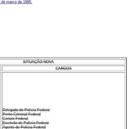
0 de março de 1995.
SITUAÇÃO NOVA
CARGOS
Delegado de Polícia Federal
Perito Criminal Federal
Censor Federal
Escrivão de Polícia Federal
Agente de Polícia Federal