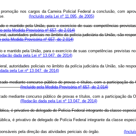
 promoção nos cargos da Carreira Policial Federal a conclusão, com apro
e cada classe.
(Incluído pela Lei nº 11.095, de 2005)
ado e mantido pela União, para o exercício de suas competências prevista
do pela Medida Provisória nº 657, de 2.014)
al, autoridades policiais no âmbito da polícia judiciária da União, são resp
o pela Medida Provisória nº 657, de 2.014)
do e mantido pela União, para o exercício de suas competências previstas n
edação dada pela Lei nº 13.047. de 2014)
al, autoridades policiais no âmbito da polícia judiciária da União, são res
dada pela Lei nº 13.047. de 2014)
izado mediante concurso público de provas e títulos, com a participação da 
 de posse.
(Incluído pela Medida Provisória nº 657, de 2.014)
zado mediante concurso público de provas e títulos, com a participação da O
 de posse.
(Redação dada pela Lei nº 13.047. de 2014)
República, é privativo de delegado de Polícia Federal integrante da cla
 República, é privativo de delegado de Polícia Federal integrante da 
o responsáveis pela direção das atividades periciais do órgão.
(Incluí