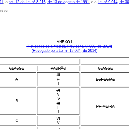
91
, o
art. 12 da Lei nº 8.216, de 13 de agosto de 1991
, e a
Lei nº 9.014, de 3
blica.
ANEXO I
(Revogado pela Medida Provisória nº 650, de 2014)
(Revogado pela Lei nº 13.034, de 2014)
CLASSE
PADRÃO
CLASSE
III
A
II
ESPECIAL
I
VI
V
IV
B
III
PRIMEIRA
II
I
VI
C
V