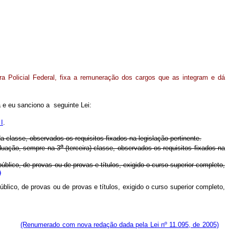
ra Policial Federal, fixa a remuneração dos cargos que as integram e dá
e eu sanciono a seguinte Lei:
I
.
a classe, observados os requisitos fixados na legislação pertinente.
a
aduação, sempre na 3
(terceira) classe, observados os requisitos fixados na
úblico, de provas ou de provas e títulos, exigido o curso superior completo,
)
úblico, de provas ou de provas e títulos, exigido o curso superior completo,
ederal.
(Renumerado com nova redação dada pela Lei nº 11.095, de 2005)