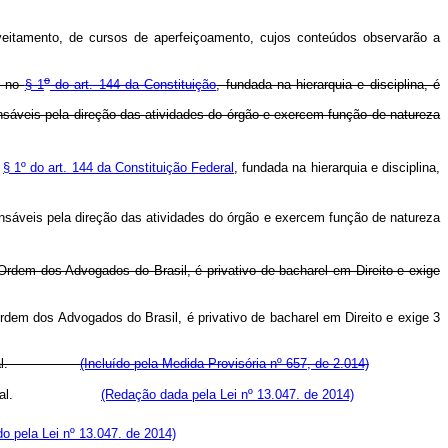
veitamento, de cursos de aperfeiçoamento, cujos conteúdos observarão a
o
s no
§ 1
do art. 144 da Constituição
, fundada na hierarquia e disciplina, é
onsáveis pela direção das atividades do órgão e exercem função de natureza
o
§ 1º do art. 144 da Constituição Federal
, fundada na hierarquia e disciplina,
ponsáveis pela direção das atividades do órgão e exercem função de natureza
Ordem dos Advogados do Brasil, é privativo de bacharel em Direito e exige
rdem dos Advogados do Brasil, é privativo de bacharel em Direito e exige 3
sse especial.
(Incluído pela Medida Provisória nº 657, de 2.014)
classe especial.
(Redação dada pela Lei nº 13.047. de 2014)
do pela Lei nº 13.047. de 2014)