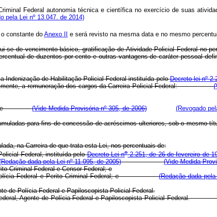
minal Federal autonomia técnica e científica no exercício de suas atividad
do pela Lei nº 13.047. de 2014)
é o constante do
Anexo II
e será revisto na mesma data e no mesmo percentual
itui-se de vencimento básico, gratificação de Atividade Policial Federal no
 no percentual de duzentos por cento e outras vantagens de caráter pe
 Indenização de Habilitação Policial Federal instituída pelo
Decreto-lei nº 2
gualmente, a remuneração dos cargos da Carreira Policial Federal:
(
 e
(Vide Medida Provisória nº 305, de 2006)
(Revogado pela
u acumuladas para fins de concessão de acréscimos ulteriores, sob o 
ulada, na Carreira de que trata esta Lei, nos percentuais de:
o
licial Federal, instituída pelo
Decreto-Lei n
2.251, de 26 de fevereiro de 1
(Redação dada pela Lei nº 11.095, de 2005)
(Vide Medida Provi
rito Criminal Federal e Censor Federal; e
o de Polícia Federal e Perito Criminal Federal; e
(Redação dada pela 
te de Polícia Federal e Papiloscopista Policial Federal.
cia Federal, Agente de Polícia Federal e Papiloscopista Policial Fede