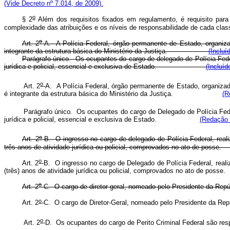
(Vide Decreto nº 7.014, de 2009).
o
§ 2
Além dos requisitos fixados em regulamento, é requisito para
complexidade das atribuições e os níveis de responsabilidade d
o
Art. 2
-A. A Polícia Federal, órgão permanente de Estado, organiz
integrante da estrutura básica do Ministério da Justiça.
(Incluí
Parágrafo único. Os ocupantes do cargo de delegado de Polícia Feder
jurídica e policial, essencial e exclusiva de Estado.
(Incluíd
o
Art. 2
-A. A Polícia Federal, órgão permanente de Estado, organiza
é integrante da estrutura básica do Ministério da Justiça.
(R
Parágrafo único
.
Os ocupantes do cargo de Delegado de Polícia Feder
jurídica e policial, essencial e exclusiva de Estado.
(Redação 
o
Art. 2
-B. O ingresso no cargo de delegado de Polícia Federal, real
três anos de atividade jurídica ou policial, comprovados no ato
o
Art. 2
-B. O ingresso no cargo de Delegado de Polícia Federal, reali
(três) anos de atividade jurídica ou policial, comprovados no ato
o
Art. 2
-C. O cargo de diretor-geral, nomeado pelo Presidente da 
o
Art. 2
-C. O cargo de Diretor-Geral, nomeado pelo Presidente da
o
Art. 2
-D. Os ocupantes do cargo de Perito Criminal Federal sã