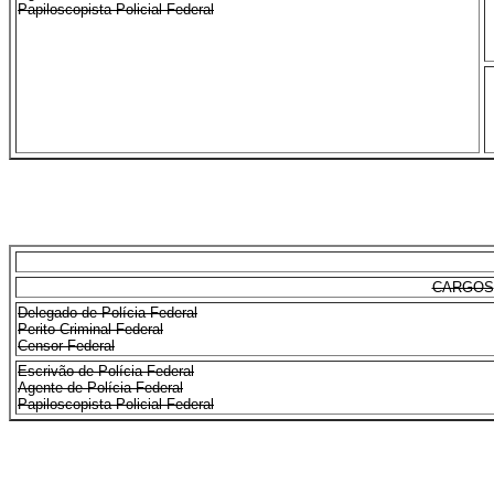
Papiloscopista Policial Federal
CARGOS
Delegado de Polícia Federal
Perito Criminal Federal
Censor Federal
Escrivão de Polícia Federal
Agente de Polícia Federal
Papiloscopista Policial Federal