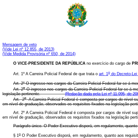
Mensagem de veto
(Vide Lei nº 12.855, de 2013)
(Vide Medida Provisória nº 650, de 2014)
O
VICE-PRESIDENTE DA REPÚBLICA
no exercício do cargo de
PR
o
Art. 1º A Carreira Policial Federal de que trata o
art. 1
do Decreto-Lei
Art. 2º O ingresso nos cargos da Carreira Policial Federal far-se-á m
o
Art. 2
O ingresso nos cargos da Carreira Policial Federal far-se-á m
legislação pertinente.
(Redação dada pela Lei nº 11.095, de 20
o
Art. 2
A Carreira Policial Federal é composta por cargos de nível sup
em nível de graduação, observados os requisitos fixados na leg
Art. 2º A Carreira Policial Federal é composta por cargos de nível su
em nível de graduação, observados os requisitos fixados na leg
Parágrafo único. O Poder Executivo disporá, em regulamento, quanto a
o
§ 1
O Poder Executivo disporá, em regulamento, quanto aos req