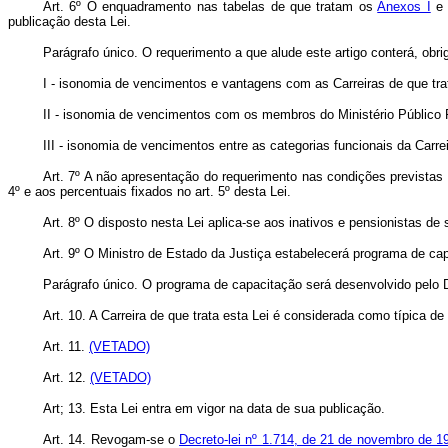
Art. 6º O enquadramento nas tabelas de que tratam os
Anexos I
publicação desta Lei.
Parágrafo único. O requerimento a que alude este artigo conterá, obr
I - isonomia de vencimentos e vantagens com as Carreiras de que tr
II - isonomia de vencimentos com os membros do Ministério Público 
III - isonomia de vencimentos entre as categorias funcionais da Carrei
Art. 7º A não apresentação do requerimento nas condições previstas 
4º e aos percentuais fixados no art. 5º desta Lei.
Art. 8º O disposto nesta Lei aplica-se aos inativos e pensionistas de s
Art. 9º O Ministro de Estado da Justiça estabelecerá programa de capa
Parágrafo único. O programa de capacitação será desenvolvido pelo 
Art. 10. A Carreira de que trata esta Lei é considerada como típica de
Art. 11.
(VETADO)
Art. 12.
(VETADO)
Art; 13. Esta Lei entra em vigor na data de sua publicação.
Art. 14. Revogam-se o
Decreto-lei nº 1.714, de 21 de novembro de 1