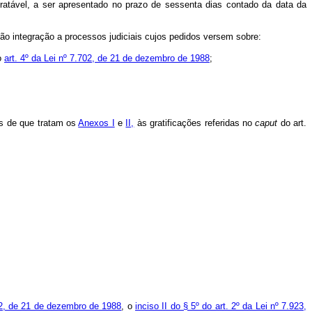
retratável, a ser apresentado no prazo de sessenta dias contado da data da
não integração a processos judiciais cujos pedidos versem sobre:
o
art. 4º da Lei nº 7.702, de 21 de dezembro de 1988
;
as de que tratam os
Anexos I
e
II,
às gratificações referidas no
caput
do art.
702, de 21 de dezembro de 1988
, o
inciso II do § 5º do art. 2º da Lei nº 7.923,