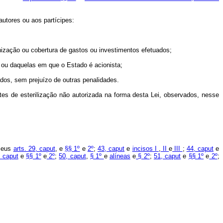
-autores ou aos partícipes:
nização ou cobertura de gastos ou investimentos efetuados;
s ou daquelas em que o Estado é acionista;
pados, sem prejuízo de outras penalidades.
ntes de esterilização não autorizada na forma desta Lei, observados, nesse
 seus
arts. 29, caput
, e
§§ 1º
e
2º
;
43, caput
e
incisos I
,
II
e
III
;
44, caput
e
, caput
e
§§ 1º
e
2º
;
50, caput
,
§ 1º
e
alíneas
e
§ 2º
;
51, caput
e
§§ 1º
e
2º
;