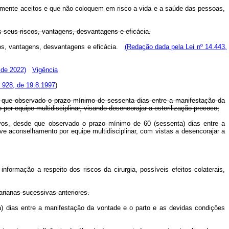
icamente aceitos e que não coloquem em risco a vida e a saúde das pessoas,
 seus riscos, vantagens, desvantagens e eficácia.
os, vantagens, desvantagens e eficácia.
(Redação dada pela Lei nº 14.443,
 de 2022)
Vigência
928, de 19.8.1997
)
e que observado o prazo mínimo de sessenta dias entre a manifestação da
por equipe multidisciplinar, visando desencorajar a esterilização precoce;
vos, desde que observado o prazo mínimo de 60 (sessenta) dias entre a
ve aconselhamento por equipe multidisciplinar, com vistas a desencorajar a
formação a respeito dos riscos da cirurgia, possíveis efeitos colaterais,
arianas sucessivas anteriores.
ta) dias entre a manifestação da vontade e o parto e as devidas condições