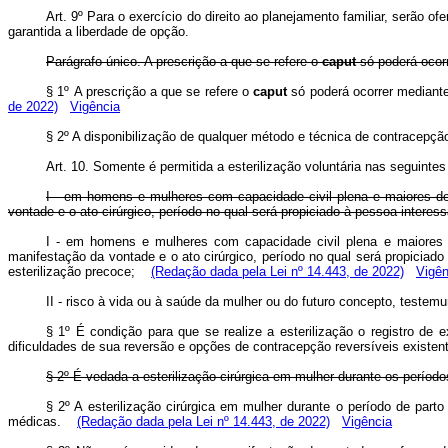
Art. 9º Para o exercício do direito ao planejamento familiar, serão
garantida a liberdade de opção.
Parágrafo único. A prescrição a que se refere o
caput
só poderá ocor
§ 1º
A prescrição a que se refere o
caput
só poderá ocorrer mediant
de 2022)
Vigência
§ 2º A disponibilização de qualquer método e técnica de contracepçã
Art. 10. Somente é permitida a esterilização voluntária nas seguinte
I - em homens e mulheres com capacidade civil plena e maiores de
vontade e o ato cirúrgico, período no qual será propiciado à pessoa interes
I - em homens e mulheres com capacidade civil plena e maiores 
manifestação da vontade e o ato cirúrgico, período no qual será propiciad
esterilização precoce;
(Redação dada pela Lei nº 14.443, de 2022)
Vigên
II - risco à vida ou à saúde da mulher ou do futuro concepto, testem
§ 1º É condição para que se realize a esterilização o registro de 
dificuldades de sua reversão e opções de contracepção reversíveis existen
§ 2º É vedada a esterilização cirúrgica em mulher durante os períod
§ 2º A esterilização cirúrgica em mulher durante o período de part
médicas.
(Redação dada pela Lei nº 14.443, de 2022)
Vigência