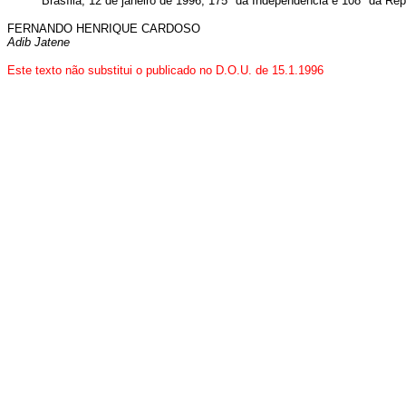
Brasília, 12 de janeiro de 1996; 175º da Independência e 108º da Rep
FERNANDO HENRIQUE CARDOSO
Adib Jatene
Este texto não substitui o publicado no D.O.U. de 15.1.1996