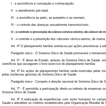
I - a assistência à concepção e contracepção;
II - o atendimento pré-natal;
III - a assistência ao parto, ao puerpério e ao neonato;
IV - o controle das doenças sexualmente transmissíveis;
V - o controle e prevenção do câncer cérvico-uterino, do câncer de 
V - o controle e a prevenção dos cânceres cérvico-uterino, de mama,
Art. 4º O planejamento familiar orienta-se por ações preventivas e e
Parágrafo único - O Sistema Único de Saúde promoverá o treinament
Art. 5º - É dever do Estado, através do Sistema Único de Saúde, em
científicos que assegurem o livre exercício do planejamento familiar.
Art. 6º As ações de planejamento familiar serão exercidas pelas in
pelas instâncias gestoras do Sistema Único de Saúde.
Parágrafo único - Compete à direção nacional do Sistema Único de Sa
Art. 7º - É permitida a participação direta ou indireta de empresas 
Sistema Único de Saúde.
Art. 8º A realização de experiências com seres humanos no campo 
Saúde e atendidos os critérios estabelecidos pela Organização Mundial de