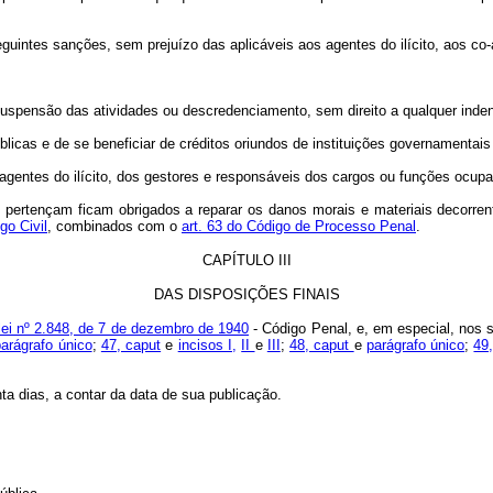
 seguintes sanções, sem prejuízo das aplicáveis aos agentes do ilícito, aos co
 suspensão das atividades ou descredenciamento, sem direito a qualquer inde
blicas e de se beneficiar de créditos oriundos de instituições governamentai
os agentes do ilícito, dos gestores e responsáveis dos cargos ou funções ocu
que pertençam ficam obrigados a reparar os danos morais e materiais decorre
go Civil
, combinados com o
art. 63 do Código de Processo Penal
.
CAPÍTULO III
DAS DISPOSIÇÕES FINAIS
lei nº 2.848, de 7 de dezembro de 1940
- Código Penal, e, em especial, nos
parágrafo único
;
47, caput
e
incisos I,
II
e
III
;
48, caput
e
parágrafo único
;
49
ta dias, a contar da data de sua publicação.