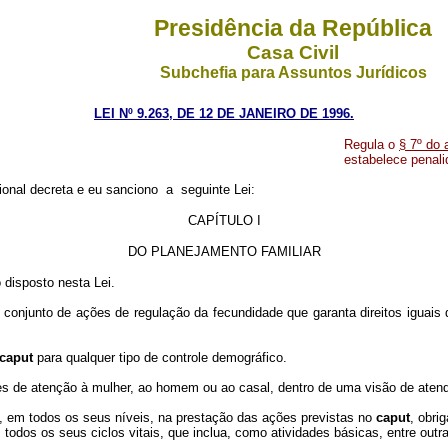
Presidência da República
Casa Civil
Subchefia para Assuntos Jurídicos
LEI Nº 9.263, DE 12 DE JANEIRO DE 1996.
Regula o
§ 7º do 
estabelece penali
onal decreta e eu sanciono a seguinte Lei:
CAPÍTULO I
DO PLANEJAMENTO FAMILIAR
o disposto nesta Lei.
o conjunto de ações de regulação da fecundidade que garanta direitos iguais
caput
para qualquer tipo de controle demográfico.
ões de atenção à mulher, ao homem ou ao casal, dentro de uma visão de atend
, em todos os seus níveis, na prestação das ações previstas no
caput
, obri
odos os seus ciclos vitais, que inclua, como atividades básicas, entre outr