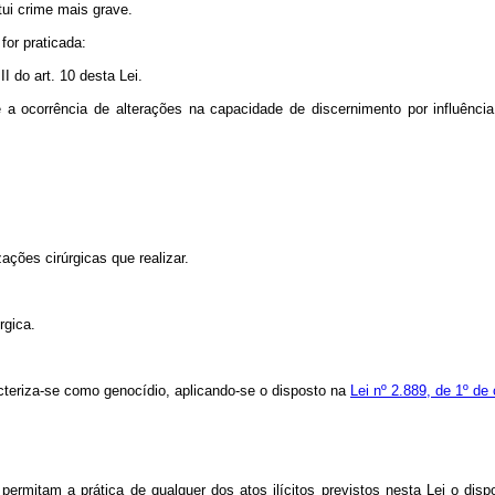
tui crime mais grave.
for praticada:
II do art. 10 desta Lei.
 a ocorrência de alterações na capacidade de discernimento por influênci
zações cirúrgicas que realizar.
rgica.
acteriza-se como genocídio, aplicando-se o disposto na
Lei nº 2.889, de 1º de
 permitam a prática de qualquer dos atos ilícitos previstos nesta Lei o dis