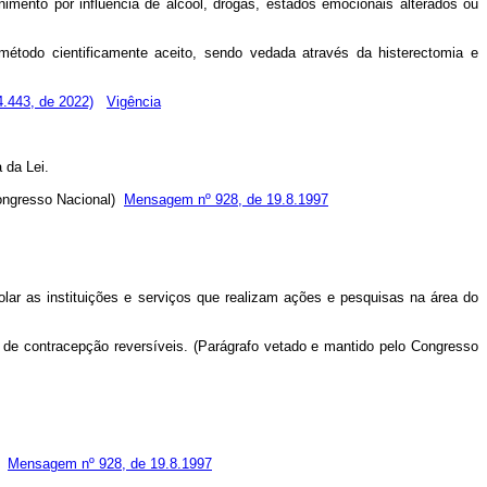
imento por influência de álcool, drogas, estados emocionais alterados ou
método cientificamente aceito, sendo vedada através da histerectomia e
4.443, de 2022)
Vigência
 da Lei.
 Congresso Nacional)
Mensagem nº 928, de 19.8.1997
olar as instituições e serviços que realizam ações e pesquisas na área do
s de contracepção reversíveis. (Parágrafo vetado e mantido pelo Congresso
l)
Mensagem nº 928, de 19.8.1997