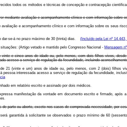
 oferecidos todos os métodos e técnicas de concepção e contracepção cientif
rer mediante avaliação e acompanhamento clínico e com informação sobre os
e avaliação e acompanhamento clínico e com informação sobre os seus risc
o dar-se-á no prazo máximo de 30 (trinta) dias.
(Incluído pela Lei nº 14.443,
s situações: (Artigo vetado e mantido pelo Congresso Nacional -
Mensagem nº 
 vinte e cinco anos de idade ou, pelo menos, com dois filhos vivos, desd
sada acesso a serviço de regulação da fecundidade, incluindo aconselhamento 
de 21 (vinte e um) anos de idade ou, pelo menos, com 2 (dois) filhos vi
o à pessoa interessada acesso a serviço de regulação da fecundidade, inclusi
cia
unhado em relatório escrito e assinado por dois médicos.
expressa manifestação da vontade em documento escrito e firmado, após a in
tes.
os de parto ou aborto, exceto nos casos de comprovada necessidade, por ces
o será garantida à solicitante se observados o prazo mínimo de 60 (sessen