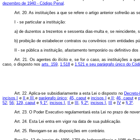
dezembro de 1940 - Código Penal
.
Art. 20. As instituições a que se refere o artigo anterior sofrerão as
I - se particular a instituição:
a) de duzentos a trezentos e sessenta dias-multa e, se reincidente,
b) proibição de estabelecer contratos ou convênios com entidades pú
II - se pública a instituição, afastamento temporário ou definitivo d
Art. 21. Os agentes do ilícito e, se for o caso, as instituições a 
caso, o disposto nos
arts. 159
,
1.518
e
1.521 e seu parágrafo único do Códi
Art. 22. Aplica-se subsidiariamente a esta Lei o disposto no
Decreto-
incisos I
e
II
e
III
e
parágrafo único
;
45, caput
e
incisos I
e
II
;
46, caput
e
52
;
56
;
129, caput
e
§ 1º
,
incisos I
,
II
e
III
,
§ 2º
,
incisos I
,
III
e
IV
e
§ 3º
.
Art. 23. O Poder Executivo regulamentará esta Lei no prazo de noven
Art. 24. Esta Lei entra em vigor na data de sua publicação.
Art. 25. Revogam-se as disposições em contrário.