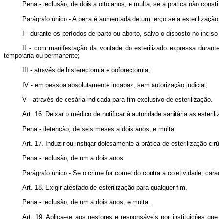
Pena - reclusão, de dois a oito anos, e multa, se a prática não consti
Parágrafo único - A pena é aumentada de um terço se a esterilização 
I - durante os períodos de parto ou aborto, salvo o disposto no inciso 
II - com manifestação da vontade do esterilizado expressa durante
temporária ou permanente;
III - através de histerectomia e ooforectomia;
IV - em pessoa absolutamente incapaz, sem autorização judicial;
V - através de cesária indicada para fim exclusivo de esterilização.
Art. 16. Deixar o médico de notificar à autoridade sanitária as esterili
Pena - detenção, de seis meses a dois anos, e multa.
Art. 17. Induzir ou instigar dolosamente a prática de esterilização cirú
Pena - reclusão, de um a dois anos.
Parágrafo único - Se o crime for cometido contra a coletividade, car
Art. 18. Exigir atestado de esterilização para qualquer fim.
Pena - reclusão, de um a dois anos, e multa.
Art. 19. Aplica-se aos gestores e responsáveis por instituições que