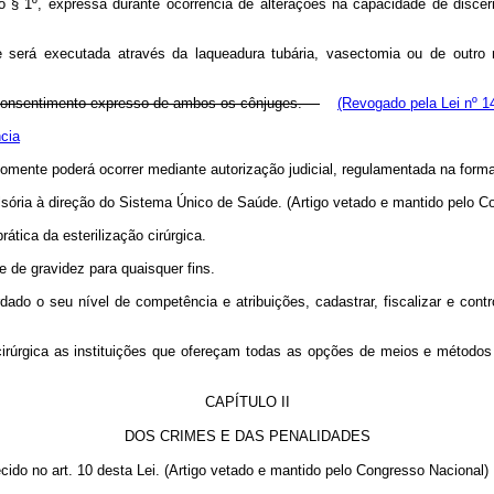
§ 1º, expressa durante ocorrência de alterações na capacidade de discern
e será executada através da laqueadura tubária, vasectomia ou de outro 
do consentimento expresso de ambos os cônjuges.
(Revogado pela Lei nº 1
cia
omente poderá ocorrer mediante autorização judicial, regulamentada na forma
mpulsória à direção do Sistema Único de Saúde. (Artigo vetado e mantido pelo
rática da esterilização cirúrgica.
e de gravidez para quaisquer fins.
ado o seu nível de competência e atribuições, cadastrar, fiscalizar e contr
 cirúrgica as instituições que ofereçam todas as opções de meios e método
CAPÍTULO II
DOS CRIMES E DAS PENALIDADES
ecido no art. 10 desta Lei. (Artigo vetado e mantido pelo Congresso Naciona