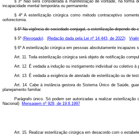
§ 3º Não será considerada a manifestação de vontade, na forma do 
incapacidade mental temporária ou permanente.
§ 4º A esterilização cirúrgica como método contraceptivo soment
ooforectomia.
§ 5º Na vigência de sociedade conjugal, a esterilização depende 
§ 5º
(Revogado)
.
(Redação dada pela Lei nº 14.443, de 2022)
Vigên
§ 6º A esterilização cirúrgica em pessoas absolutamente incapazes s
Art. 11. Toda esterilização cirúrgica será objeto de notificação co
Art. 12. É vedada a indução ou instigamento individual ou coletivo à p
Art. 13. É vedada a exigência de atestado de esterilização ou de test
Art. 14. Cabe à instância gestora do Sistema Único de Saúde, guard
planejamento familiar.
Parágrafo único. Só podem ser autorizadas a realizar esterilização
Nacional)
Mensagem nº 928, de 19.8.1997
Art. 15. Realizar esterilização cirúrgica em desacordo com o estabel