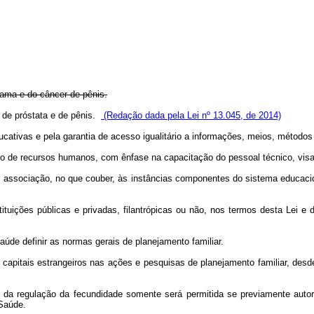
mama e do câncer de pênis.
 de próstata e de pênis.
(Redação dada pela Lei nº 13.045, de 2014)
ducativas e pela garantia de acesso igualitário a informações, meios, métodos
o de recursos humanos, com ênfase na capacitação do pessoal técnico, vis
 associação, no que couber, às instâncias componentes do sistema educacio
stituições públicas e privadas, filantrópicas ou não, nos termos desta Lei
úde definir as normas gerais de planejamento familiar.
ou capitais estrangeiros nas ações e pesquisas de planejamento familiar, desd
da regulação da fecundidade somente será permitida se previamente autoriz
 Saúde.