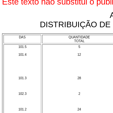
Este texto não substitui o pu
DISTRIBUIÇÃO D
DAS
QUANTIDADE
X
TOTAL
101.5
5
101.4
12
X
X
X
X
101.3
28
X
X
102.3
2
X
X
101.2
24