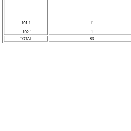
X
X
X
X
101.1
11
X
102.1
1
TOTAL
83